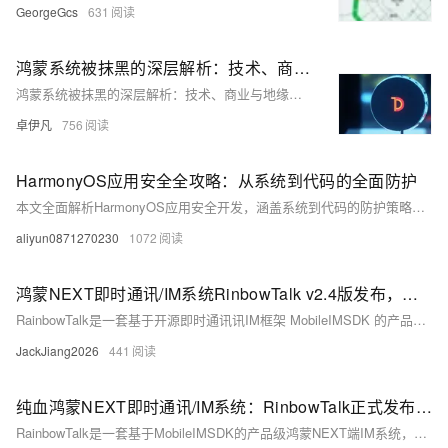
GeorgeGcs
631
鸿蒙系统被抹黑的深层解析：技术、商业与地缘政治的复杂博弈-优雅草卓伊凡
鸿蒙系统被抹黑的深层解析：技术、商业与地缘政治的复杂博弈-优雅草卓伊凡
卓伊凡
756
HarmonyOS应用安全全攻略：从系统到代码的全面防护
本文全面解析HarmonyOS应用安全开发，涵盖系统到代码的防护策略。首先介绍HarmonyOS三层安全体系：系统安全层、开发工具层与应用生态层。接着详解设备与数据安全等级划分，提供分级加密实战代码，包括文件读写与HUKS高级加密案例。最后总结开发最佳实践，强调数据分类、最小权限、加密常态及传输安全保障，助你构建更安全的应用。保护用户数据不仅是功能需求，更是开发者责任！
aliyun0871270230
1072
鸿蒙NEXT即时通讯/IM系统RinbowTalk v2.4版发布，基于MobileIMSDK框架、ArkTS编写
RainbowTalk是一套基于开源即时通讯讯IM框架 MobileIMSDK 的产品级鸿蒙NEXT端IM系统。纯ArkTS编写、全新开发，没有套壳、也没走捷径，每一行代码都够“纯血”。与姊妹产品RainbowChat和RainbowChat-Web 技术同源，历经考验。
JackJiang2026
441
纯血鸿蒙NEXT即时通讯/IM系统：RinbowTalk正式发布，全源码、纯ArkTS编写
RainbowTalk是一套基于MobileIMSDK的产品级鸿蒙NEXT端IM系统，目前已正式发布。纯ArkTS、从零编写，无套壳、没走捷径，每一行代码都够“纯”（详见：《RainbowTalk详细介绍》）。 MobileIMSDK是一整套开源IM即时通讯框架，历经10年，超轻量级、高度提炼，一套API优雅支持 UDP 、TCP 、WebSocket 三种协议，支持 iOS、Android、H5、标准Java、小程序、Uniapp、鸿蒙NEXT，服务端基于Netty编写。