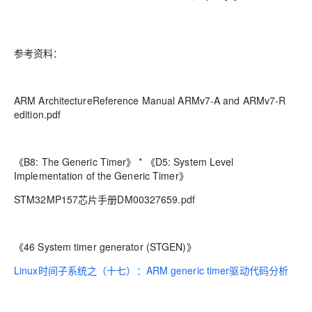
参考资料：
ARM ArchitectureReference Manual ARMv7-A and ARMv7-R
edition.pdf
《B8: The Generic Timer》 * 《D5: System Level
Implementation of the Generic Timer》
STM32MP157芯片手册DM00327659.pdf
《46 System timer generator (STGEN)》
Linux时间子系统之（十七）：ARM generic timer驱动代码分析