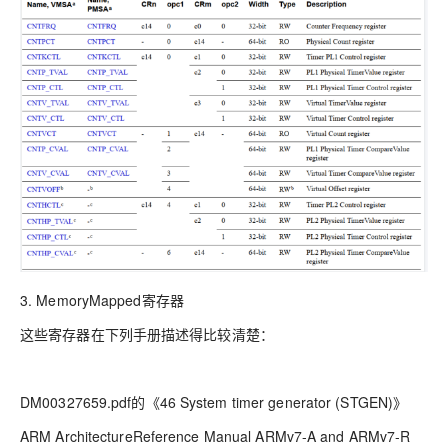
3. MemoryMapped寄存器
这些寄存器在下列手册描述得比较清楚：
DM00327659.pdf的《46 System timer generator (STGEN)》
ARM ArchitectureReference Manual ARMv7-A and ARMv7-R