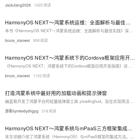
JackJiang2026
1025
HarmonyOS NEXT～鸿蒙系统运维：全面解析与最佳实践
本书《HarmonyOS NEXT～鸿蒙系统运维：全面解析与最佳实践》深入探讨了鸿蒙系统的运维管理。从架构特点到实际操作，涵盖分布式能力、性能优化、安全维护及故障排查。内容包括设备管理、系统监控、安全管理等核心任务，提供常见问题解决方案与工具推荐。面对未来超级终端和AI赋能的挑战，运维人员需不断学习，以充分发挥鸿蒙的分布式优势，为用户带来流畅体验。
bruce_xiaowei
958
HarmonyOS NEXT～鸿蒙系统下的Cordova框架应用开发指南
《HarmonyOS NEXT：鸿蒙系统下的Cordova框架应用开发指南》详细介绍如何将Cordova应用适配到鸿蒙系统。文章涵盖兼容性分析、环境配置、特性适配、性能优化及发布调试等内容。尽管Cordova官方暂无直接支持，但通过Cordova-Android平台与定制插件可实现功能扩展。开发者需注意性能差异，并借助插件机制融入鸿蒙特色功能，如服务卡片和分布式能力。未来，随着鸿蒙生态完善，Cordova在该平台的应用将更加广泛且高效。
bruce_xiaowei
1102
打造鸿蒙系统中最好用的加载动画和提示弹窗
幽蓝君开发了鸿蒙平台的轻量级弹窗工具 yloadinghud，旨在实现简洁优雅的提示交互。无需在每个页面重复初始化，只需一行代码即可展示加载动画或提示弹窗。支持多种类型，如成功、失败提示及文字弹窗，且具备自动消失功能，使用便捷。项目已上传至 ohpm 仓库，欢迎搜索体验并提出宝贵建议。#三方SDK #工具效率
游客ilymke6ydhgpg
318
HarmonyOS NEXT～鸿蒙系统与mPaaS三方框架集成指南
本文详细介绍了鸿蒙系统（HarmonyOS）与mPaaS框架的集成方法。鸿蒙系统作为华为开发的分布式操作系统，具备分布式架构、微内核设计等特性；mPaaS是蚂蚁金服推出的移动开发平台，提供金融级组件和全生命周期管理能力。文章从环境准备、核心功能集成（如初始化、用户认证、支付功能）、适配问题解决到调试测试及最佳实践，全方位指导开发者高效集成两者。通过遵循指南，可充分利用鸿蒙的特性和mPaaS的金融能力，构建高性能、高安全性的应用，同时避免常见兼容性问题，缩短开发周期。