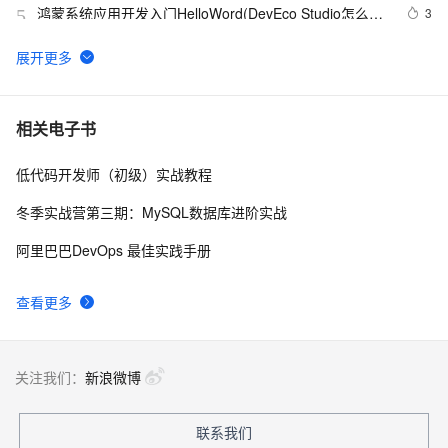
鸿蒙系统应用开发入门HelloWord(DevEco Studio怎么启
3
5
动项目以及程序的运行过程)
微信纯血鸿蒙版正式发布，295天走完微信14年技术之
14
6
路！
【鸿蒙软件开发】ArkTS基础组件之Gauge(环形图表)、
7
7
相关电子书
LoadingProgress(动态加载)
低代码开发师（初级）实战教程
“纯血鸿蒙”要来了，赶紧入手学习吧
9
8
冬季实战营第三期：MySQL数据库进阶实战
「Mac畅玩鸿蒙与硬件12」鸿蒙UI组件篇2 - Image组件
11
9
阿里巴巴DevOps 最佳实践手册
的使用
Flutter&鸿蒙next 封装 Dio 网络请求详解：登录身份验证
4
10
查看更多
与免登录缓存
关注我们：
新浪微博
联系我们