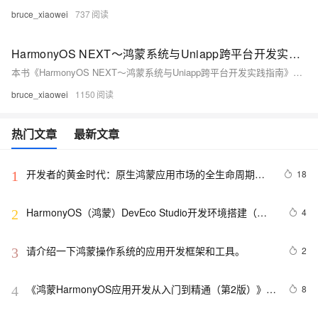
bruce_xiaowei
737
HarmonyOS NEXT～鸿蒙系统与Uniapp跨平台开发实践指南
本书《HarmonyOS NEXT～鸿蒙系统与Uniapp跨平台开发实践指南》深入探讨了华为鸿蒙系统（HarmonyOS）与Uniapp框架的融合应用。书中首先介绍了鸿蒙系统的分布式架构特点及其原子化服务理念，随后详细讲解了Uniapp在鸿蒙环境下的适配方案，包括开发环境配置、特有配置项设置以及条件编译调用鸿蒙原生能力的方法。此外，还提供了界面适配策略、性能优化建议及调试发布流程，帮助开发者高效构建多端协同应用。最后展望了鸿蒙生态未来的发展方向，如ArkUI-X的深度集成和全新API能力的应用前景。
bruce_xiaowei
1150
热门文章
最新文章
开发者的黄金时代：原生鸿蒙应用市场的全生命周期服
18
1
务
HarmonyOS（鸿蒙）DevEco Studio开发环境搭建（从
4
2
零开始一起学鸿蒙开发，走在风口上，我们一起做那只会
飞的猪猪侠）
请介绍一下鸿蒙操作系统的应用开发框架和工具。
2
3
《鸿蒙HarmonyOS应用开发从入门到精通（第2版）》学
8
4
习笔记——HarmonyOS技术理念