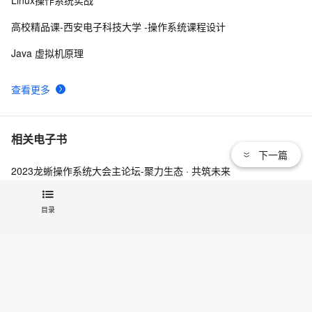
如何用命令行执行loadrunner的脚本
2
9
高校精品课-西安电子科技大学 -操作系统课程设计
loadrunner 运行场景-运行时设置 
4
10
Java 虚拟机原理
查看更多
相关电子书
下一篇
2023龙蜥操作系统大会主论坛-聚力生态 · 共筑未来
2023龙蜥操作系统大会主论坛-云智融合·产业升级
目录
国产服务器操作系统发展报告（2023年）
查看更多
相关实验场景