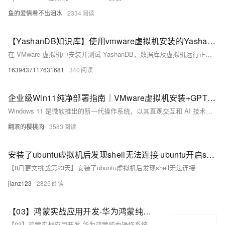
鱼的爱情看不出泪水
2334
【YashanDB知识库】使用vmware虚拟机安装的YashanDB，本机无法访问
在 VMware 虚拟机中安装并测试 YashanDB，数据库及虚拟机运行正常，但本地 IDE 工具无法连接虚拟机中的数据库。问题可能与 VMware 网络适配器配置或网络模式（如 NAT、桥接）有关，导致网络通信异常。需检查虚拟机网络设置、IP 地址配置以及防火墙规则，确保本地与虚拟机间网络连通性。目前无明确修复版本。
1639437117631681
340
企业级Win11纯净部署指南｜VMware虚拟机安装+GPT分区优化+绕过限制详解（小白必看）
Windows 11 是微软推出的新一代操作系统，以其直观交互和 AI 技术为核心升级亮点。界面采用圆角设计与居中任务栏布局，支持多窗口贴靠分屏、虚拟桌面功能，大幅提升多任务处理效率。系统深度集成了 Copilot 智能助手，提供语音写作、照片编辑等便捷功能，并通过 DirectStorage 和 DirectX 12 Ultimate 技术优化游戏体验。本文详细介绍 Windows 11 的下载、U盘制作及安装步骤，帮助用户快速上手全新系统。
翻滚的樱桃肉
3583
安装了ubuntu虚拟机后发现shell无法连接 ubuntu开启ssh连接
【8月更文挑战第23天】安装了ubuntu虚拟机后发现shell无法连接
jianz123
2825
【03】鸿蒙实战应用开发-华为鸿蒙纯血操作系统Harmony OS NEXT-测试hello word效果-虚拟华为手机真机环境调试-为DevEco Studio编译器安装中文插件-测试写一个滑动块效果-介绍诸如ohos.ui等依赖库-全过程实战项目分享-从零开发到上线-优雅草卓伊凡
【03】鸿蒙实战应用开发-华为鸿蒙纯血操作系统Harmony OS NEXT-测试hello word效果-虚拟华为手机真机环境调试-为DevEco Studio编译器安装中文插件-测试写一个滑动块效果-介绍诸如ohos.ui等依赖库-全过程实战项目分享-从零开发到上线-优雅草卓伊凡