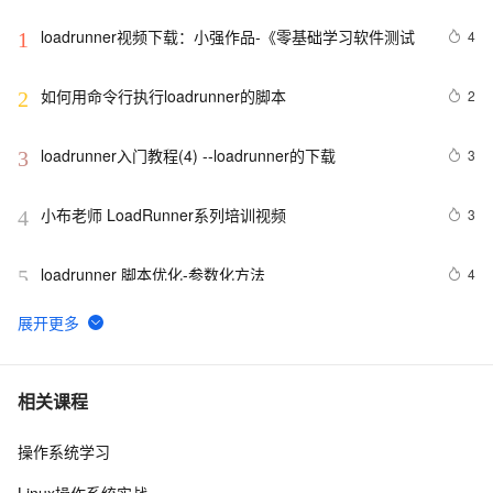
loadrunner视频下载：小强作品-《零基础学习软件测试
4
1
如何用命令行执行loadrunner的脚本
2
2
loadrunner入门教程(4) --loadrunner的下载
3
3
小布老师 LoadRunner系列培训视频
3
4
loadrunner 脚本优化-参数化方法 
4
5
loadrunner 面向目标的场景load Generator 连接 失败
2
6
loadrunner 场景设计-集合点设置 
13
7
相关课程
操作系统学习
loadrunner入门教程(8) --脚本录制前设置
1
8
Linux操作系统实战