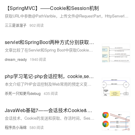
【SpringMVC】——Cookie和Session机制
获取URL中参数@PathVarible，上传文件@RequestPart，HttpServerlet（getCookies()方法，getAttribute方法，setAttribute方法，）HttpSession(getAttribute方法)，@SessionAttribute
三三是该溜子
902
servlet和SpringBoot两种方式分别获取Cookie和Session方式比较（带源码） —— 图文并茂 两种方式获取Header
文章比较了在Servlet和Spring Boot中获取Cookie、Session和Header的方法，并提供了相应的代码实例，展示了两种方式在实际应用中的异同。
dream_ready
1940
php学习笔记-php会话控制，cookie,session的使用，cookie自动登录和session 图书上传信息添加和修改例子-day07
本文介绍了PHP会话控制及Web常用的预定义变量，包括`$_REQUEST`、`$_SERVER`、`$_COOKIE`和`$_SESSION`的用法和示例。涵盖了cookie的创建、使用、删除以及session的工作原理和使用，并通过图书上传的例子演示了session在实际应用中的使用。
杀死一只知更鸟debug
435
JavaWeb基础7——会话技术Cookie&Session
会话技术、Cookie的发送和获取、存活时间、Session钝化与活化、销毁、用户登录注册“记住我”和“验证码”案例
程序员小海绵
580