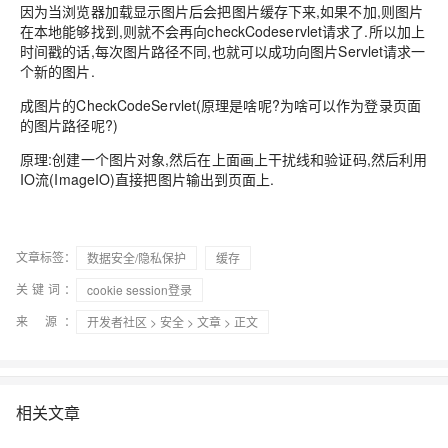
因为当浏览器加载显示图片后会把图片缓存下来,如果不加,则图片
在本地能够找到,则就不会再向checkCodeservlet请求了.所以加上
时间戳的话,每次图片路径不同,也就可以成功向图片Servlet请求一
个新的图片.
成图片的CheckCodeServlet(原理是啥呢?为啥可以作为登录页面
的图片路径呢?)
原理:创建一个图片对象,然后在上面画上干扰线和验证码,然后利用
IO流(ImageIO)直接把图片输出到页面上.
文章标签：
数据安全/隐私保护
缓存
关键词：
cookie session登录
来 源：
开发者社区
>
安全
>
文章
> 正文
相关文章