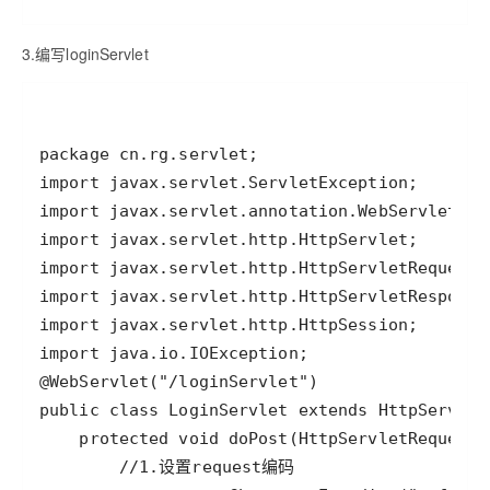
3.编写loginServlet