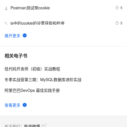
Postman测试带cookie
5
4
js中的cookie的设置获取和检查
5
5
SYN Cookie技术原理
4
6
Vue项目使用Cookie，以Json格式存入与读取Cookie，设
8
7
相关电子书
置过期时间以及删除操作
低代码开发师（初级）实战教程
Python的cookie处理分享
7
8
冬季实战营第三期：MySQL数据库进阶实战
解决浏览器存储问题，不得不了解的cookie、
10
9
阿里巴巴DevOps 最佳实践手册
localStorage和sessionStorage
浏览器同源策略问题 - Cookie访问限制
2
10
查看更多
关注我们：
新浪微博