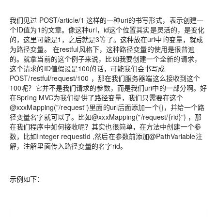
我们见过 POST/article/1 这样的一种uri的书写形式，表示创建一
个ID值为1的文章。像这种url，id这个位置其实是灵活的，是变化
的，这里可能是1，之后就是3等了。这种放在uri中的变量，就成
为路径变量。 在restful风格下，这种路径变量的使用是很普遍
的。就拿当前的这个例子来说，比如我要创建一个全新的请求，
这个请求的ID值假设是100的话，可能我们会书写成
POST/restful/request/100 ，那在我们服务器端这么接收到这个
100呢？它并不是我们请求的参数，而是我们uri中的一部分啊。好
在Spring MVC为我们提供了路径变量，我们只需要在这个
@xxxMapping("/request")里面的url后面添加一个{}，并给一个路
径变量名字就可以了。比如@xxxMapping("/request/{rid}") ，那
在我们程序中如何接收呢？其实也很简单，在方法中创建一个参
数，比如Integer requestId ,然后在参数前添加@PathVariable注
解，注解里面传入路径变量的名字rid。
示例如下：