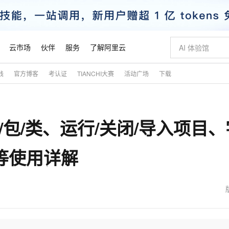
云市场
伙伴
服务
了解阿里云
践
官方博客
考认证
TIANCHI大赛
活动广场
下载
AI 特惠
数据与 API
成为产品伙伴
企业增值服务
最佳实践
价格计算器
AI 场景体
基础软件
产品伙伴合
阿里云认证
市场活动
配置报价
大模型
自助选配和估算价格
新方式
睿译宝，AI翻译排版一步到位
智启 AI 普惠权益
产品生态集成认证中心
企业支持计划
云上春晚
域名与网站
千问官方 MaaS 平台，为开发者和 Agent 而生，新用户赠送 1 亿 + tokens 额度
Qwen Aud
AI Coding
阿里云Maa
2026 阿里云
云服务器 E
为企业打
数据集
Windows
大模型认证
模型
NEW
NEW
/包/类、运行/关闭/导入项目、
交付可用成果
值低价云产品抢先购
上传文档即自动完成翻译和格式还原
至高享 1亿+免费 tokens，加速 Al 应用落地
提供智能易用的域名与建站服务
智能编程，一键
安全可靠、
产品生态伙伴
专家技术服务
云上奥运之旅
弹性计算合作
阿里云中企出
手机三要素
宝塔 Linux
全部认证
价格优势
有专属领域专家
GLM-5.2：长任务时代开源旗舰模型
阿里云 OPC 创新助力计划
千问大模型
即刻拥有 DeepS
AI 电商营销
对象存储 O
大模型
产品生态伙伴工作台
企业增值服务台
云栖战略参考
云存储合作计
云栖大会
身份实名认证
CentOS
训练营
等使用详解
推动算力普惠，释放技术红利
最高返9万
多领域专家智能体,一键组建 AI 虚拟交付团队
快速构建应用程序和网站，即刻迈出上云第一步
至高百万元 Token 补贴，加速一人公司成长
多元化、高性能、安全可靠的大模型服务
真正可用的 1M 上下文,一次完成代码全链路开发
轻松解锁专属 Dee
从图文生成到
云上的中国
数据库合作计
活动全景
短信
Docker
图片和
站式影视创作平台
Hermes Agent，打造自进化智能体
Token Plan 模型订阅计划
数字证书管理服务（原SSL证书）
5 分钟轻松部署
AI 广告创作
无影云电脑
企业成长
NEW
信息公告
看见新力量
云网络合作计
OCR 文字识别
JAVA
证享300元代金券
可视化编排打通从文字构思到成片全链路闭环
全托管，含MySQL、PostgreSQL、SQL Server、MariaDB多引擎
自主进化，持久记忆，越用越聪明
Qwen3.8-Max 首发尝鲜，限时加量 10 倍，夜间低至2折
实现全站HTTPS，呈现可信的WEB访问
图文、视频一
随时随地安
魔搭 Mode
Kimi-K3
HappyHors
NEW
loud
服务实践
官网公告
金融模力时刻
Salesforce O
版
发票查验
全能环境
Claude Code + GStack 打造工程团队
千问办公，限时限量积分加倍
Qoder
低代码高效构
AI 建站
短信服务
型
NEW
作计划
Kimi 最新旗舰模型，长程编程与推理利器
让文字生成流
计划
创新中心
魔搭 ModelSc
健康状态
理服务
让AI从“聊天伙伴”进化为能干活的“数字员工”
安装技能 GStack，拥有专属 AI 工程团队
你的AI工作搭子，覆盖日常办公高频场景
面向真实软件的智能体编程平台
0 代码专业建
客户案例
天气预报查询
操作系统
态合作计划