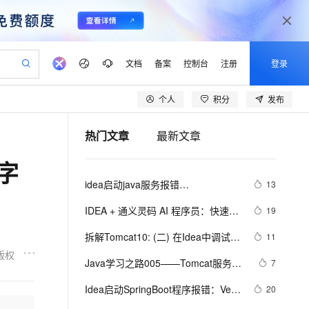
文档
备案
控制台
注册
登录
个人
积分
发布
验
作计划
器
AI 活动
专业服务
服务伙伴合作计划
开发者社区
加入我们
产品动态
服务平台百炼
阿里云 OPC 创新助力计划
热门文章
最新文章
一站式生成采购清单，支持单品或批量购买
io：打造专属 AI 语音助手
S产品伙伴计划（繁花）
峰会
CS
造的大模型服务与应用开发平台
一句话生成原生可编辑精美 PPT 文稿
AI 生产力先锋
Al MaaS 服务伙伴赋能合作
域名
博文
Careers
至高可申请百万元
Qwen3.8-Max 模型上线
字
开启高性价比 AI 编程新体验
弹性可伸缩的云计算服务
Qwen-Audio-3.0-Realtime 端到端实时语音角色扮演
输入一句话想法, 轻松生成专业的 PPT
先锋实践拓展 AI 生产力的边界
Token 补贴，五大权
计划
海大会
伙伴信用分合作计划
商标
问答
社会招聘
idea启动java服务报错
13
益加速 OPC 成功
eek-V4-Pro
SS
一键部署幻兽帕鲁游戏服务器
飞天发布时刻
HOT
Open Search 向量检索版支
划
备案
电子书
校园招聘
OutOfMemoryError: GC overhead 
pSeek-V4-Pro
视频创作，一键激活电商全链路生产力
稳定、安全、高性价比、高性能的云存储服务
一键购买专属联机服务器，轻松开启游戏
所见，即是所愿
持视频检索 Pipeline 功能
更多支持
IDEA + 通义灵码 AI 程序员：快速构
19
limit exceeded解决方法
划
公司注册
镜像站
视频生成
语音识别与合成
建 DDD 后端工程模板
专属 QwenPaw
漫剧工坊：一站式动画创作平台
AI 实训营
HOT
应用身份服务 (IDaaS)
拆解Tomcat10: (二) 在Idea中调试最
11
合作伙伴培训与认证
划
上云迁移
站生成，高效打造优质广告素材
全接入的云上超级电脑
从聊天伙伴进化为能主动干活的本地数字员工
快速生产连贯的高质量长漫剧
从基础到进阶，Agent 创客手把手教你
OpenClaw 管理能力上线
新的Tomcat10源码
版权
lScope
我要反馈
e-1.1-T2V
Qwen3-TTS-Flash
Java学习之路005——Tomcat服务器
7
查询合作伙伴
n Alibaba Cloud ISV 合作
代维服务
建企业门户网站
10 分钟搭建微信、支付宝小程序
MaxCompute MaxFrame 提
环境搭建、JavaWeb项目创建以及
畅细腻的高质量视频
离线语音合成大模型，多语言方言自适应，低延迟高稳定
创新加速
Idea启动SpringBoot程序报错：Veb 
ope
登录合作伙伴管理后台
20
我要建议
站，无忧落地极速上线
以可视化方式快速构建移动和 PC 门户网站
国内短信简单易用，安全可靠，秒级触达，全球覆盖200+国家和地区。
高效部署网站，快速应用到小程序
供自动弹性内存功能
IDEA配置Tomcat环境教程
server failed to start. Port 8082 was 