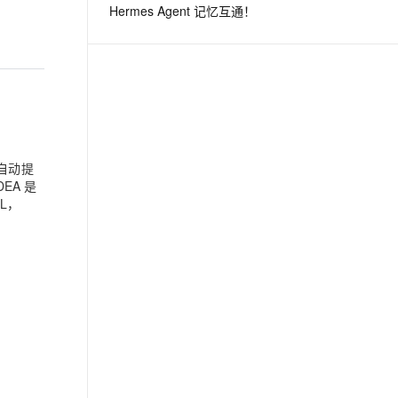
Hermes Agent 记忆互通！
息提取
与 AI 智能体进行实时音视频通话
从文本、图片、视频中提取结构化的属性信息
构建支持视频理解的 AI 音视频实时通话应用
t.diy 一步搞定创意建站
构建大模型应用的安全防护体系
通过自然语言交互简化开发流程,全栈开发支持
通过阿里云安全产品对 AI 应用进行安全防护
码自动提
EA 是
L，