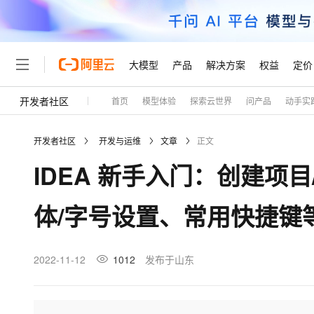
大模型
产品
解决方案
权益
定价
开发者社区
首页
模型体验
探索云世界
问产品
动手实
大模型
产品
解决方案
权益
定价
云市场
伙伴
服务
了解阿里云
精选产品
精选解决方案
普惠上云
产品定价
精选商城
成为销售伙伴
售前咨询
为什么选择阿里云
千问AI平台
开发者社区
开发与运维
文章
正文
了解云产品的定价详情
大模型服务平台百炼
千问办公，解锁你的工作
普惠上云 官方力荐
分销伙伴
在线服务
网站建设
什么是云计算
大
IDEA 新手入门：创建项目
大模型服务与应用平台
企业级Agent产品，直接
云服务器38元/年起，超
咨询伙伴
多端小程序
技术领先
云上成本管理
售后服务
轻量应用服务器
Agency Agents：拥
官方推荐返现计划
大模型
精选产品
精选解决方案
Salesforce 国际版订阅
稳定可靠
体/字号设置、常用快捷键
管理和优化成本
推荐新用户得奖励，单订单
销售伙伴合作计划
自助服务
友盟天域
安全合规
人工智能与机器学习
AI
文本生成
云数据库 RDS
HappyHorse 打造一
云工开物
无影生态合作计划
在线服务
观测云
分析师报告
高校专属算力普惠，学生认
计算
互联网应用开发
2022-11-12
1012
发布于山东
Qwen3.8-Max
HOT
Salesforce On Alibaba C
工单服务
Tuya 物联网平台阿里云
研究报告与白皮书
人工智能平台 PAI
快速拥有专属 OpenClaw
大模
Consulting Partner 合
大数据
容器
智能体时代全能旗舰模型
免费试用
短信专区
一站式AI开发、训练和推
蓝凌 OA
AI 大模型销售与服务生
现代化应用