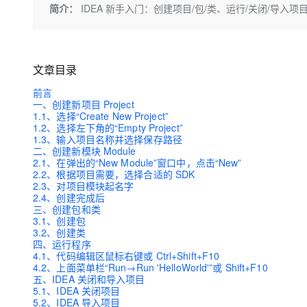
存储
天池大赛
Qwen3.7-Plus
简介：
IDEA 新手入门：创建项目/包/类、运行/关闭/导
云解析DNS
解决方案免费试用 新老
电子合同
最高领取价值200元试用
能看、能想、能动手的多模
安全
网络与CDN
AI 算法大赛
畅捷通
大数据开发治理平台 Data
AI 产品 免费试用
网络
安全
云开发大赛
Qwen3-VL-Plus
Tableau 订阅
1亿+ 大模型 tokens 和 
文章目录
可观测
入门学习赛
中间件
AI空中课堂在线直播课
前言
云防火墙
140+云产品 免费试用
一、创建新项目 Project
上云与迁云
云原生的云上边界网络安全
产品新客免费试用，最长1
数据库
1.1、选择“Create New Project”
生态解决方案
1.2、选择左下角的“Empty Project”
大模型服务
企业出海
大模型ACA认证体验
1.3、输入项目名称并选择保存路径
大数据计算
二、创建新模块 Module
助力企业全员 AI 认知与能
行业生态解决方案
千问AI平台-Token Plan
2.1、在弹出的“New Module”窗口中，点击“New”
政企业务
媒体服务
2.2、根据项目需要，选择合适的 SDK
开发者生态解决方案
2.3、对项目模块起名字
企业服务与云通信
2.4、创建完成后
千问AI平台-模型体验
AI 开发和 AI 应用解决
三、创建包和类
在线体验全尺寸、多种模态
3.1、创建包
域名与网站
3.2、创建类
四、运行程序
Happy 系列大模型
终端用户计算
4.1、代码编辑区鼠标右键或 Ctrl+Shift+F10
4.2、上面菜单栏“Run→Run 'HelloWorld'”或 Shift+F10
五、IDEA 关闭和导入项目
Serverless
5.1、IDEA 关闭项目
5.2、IDEA 导入项目
开发工具