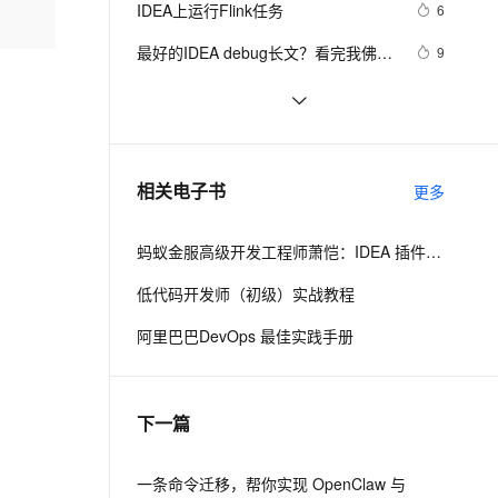
安全
IDEA上运行Flink任务
我要投诉
e-1.1-I2V
Cosyvoice-V3-Flash
6
PolarDB
上云场景组合购
Milvus 弹性伸缩功能新增节
already in use；端口冲突的原理与
伴
漫剧创作，剧本、分镜、视频高效生成
100%兼容MySQL、PostgreSQL，兼容Oracle，支持集中和分布式
覆盖90%+业务场景，专享组合折扣价
点支持范围
畅自然，细节丰富
高表现力语音合成大模型，语音克隆听感自然
解决方案
VPN
最好的IDEA debug长文？看完我佛了
9
（下）
ernetes 版 ACK
云聚AI 严选权益
AI 原生数据库服务发布
SSL 证书
Mac中IntelliJ IDEA每次打开立刻“意
12
2V
Fun-ASR
，一键激活高效办公新体验
理容器应用的 K8s 服务
精选AI产品，从模型到应用全链提效
Agent 数据网关
外退出”的解决方法
文戏情感细腻自然，动作戏激烈拳拳到肉，实现更强表演能力
支持中英文自由切换，具备更强的噪声鲁棒性
堡垒机
IDEA中Push到Gitee报：Invocation 
5
AI 用量加速计划
云原生数据库 PolarDB
failed Server returned invalid 
防火墙
、识别商机，让客服更高效、服务更出色。
NetBeans、Eclipse 和 IDEA，哪个才
新老同享，达量后返
Agentic Database 发布
4
相关电子书
Response. 
更多
是最优秀的Java IDE?
主机安全
应用
java.lang.RuntimeException: Inv
蚂蚁金服高级开发工程师萧恺：IDEA 插件开发入门教程
千问办公
NEW
AI 应用及服务市场
的智能体编程平台
一站式AI生产力平台
低代码开发师（初级）实战教程
AI 应用
伶鹊
阿里巴巴DevOps 最佳实践手册
企业级人与Agent协作平台，接入和调度多个数字员工
智能客服平台，对话机器人、对话分析、智能外呼
大模型
大模型服务平台百炼 - 全妙
自然语言处理
下一篇
应用创作平台
多模态内容创作工具，已接入 DeepSeek
数据标注
机器学习
一条命令迁移，帮你实现 OpenClaw 与