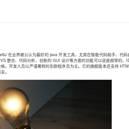
AI 应用
10分钟微调：让0.6B模型媲美235B模
多模态数据信
型
依托云原生高可用架构,实现Dify私有化部署
用1%尺寸在特定领域达到大模型90%以上效果
一个 AI 助手
超强辅助，Bol
即刻拥有 DeepSeek-R1 满血版
在企业官网、通讯软件中为客户提供 AI 客服
多种方案随心选，轻松解锁专属 DeepSeek
环境。IntelliJ 在业界被公认为最好的 java 开发工具，尤其在智能代码助手、代
it、CVS 整合、代码分析、创新的 GUI 设计等方面的功能可以说是超常的。ID
都布拉格，开发人员以严谨著称的东欧程序员为主。它的旗舰版本还支持 HTM
数语言。