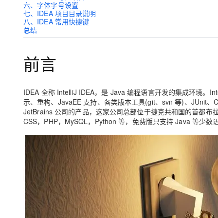
六、字体字号设置
大模型解决方案
七、IDEA 项目目录说明
迁移与运维管理
八、IDEA 常用快捷键
快速部署 Dify，高效搭建 
总结
专有云
前言
10 分钟在聊天系统中增加
IDEA 全称 IntelliJ IDEA，是 Java 编程语言开发的集成
示、重构、JavaEE 支持、各类版本工具(git、svn 等)、JUn
JetBrains 公司的产品，这家公司总部位于捷克共和国的首
CSS，PHP，MySQL，Python 等，免费版只支持 Java 等少