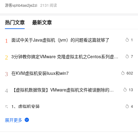
游客vphb4ae2je2zi
2131
热门文章
最新文章
面试中关于Java虚拟机（jvm）的问题看这篇就够了
1
1
3分钟教你搞定VMware 克隆虚拟主机之Centos系列虚拟
7
2
机克隆[⭐建议收藏⭐]
在KVM虚拟机安装liuux和win7
602
3
【虚拟机数据恢复】VMware虚拟机文件被误删除的数
13
4
据恢复案例
1、虚拟机安装
4
5
Linux 系统虚拟机管理
643
6