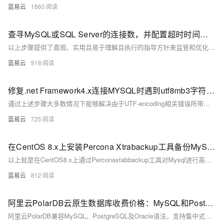
蓝易云
1860
查寻MySQL或SQL Server的连接数，并配置超时时间和最大连接量
以上步骤提供了直观、实用且易于理解且执行的指导方针来监管和优化数据库服务器配置。务必记得，在做任何重要变更前备份相关配置文件，并确保理解每个参数对系统性能可能产生影响后再做出调节。
蓝易云
918
修复.net Framework4.x连接MYSQL时遇到utf8mb3字符集不支持错误方案。
通过上述步骤大多数情况下能够解决由于UTF-encoding相关错误所带来影响，在实施过程当中要注意备份重要信息以防止意外发生造成无法挽回损失，并且逐一排查确认具体原因以采取针对性措施解除障碍。
蓝易云
725
在CentOS 8.x上安装Percona Xtrabackup工具备份MySQL数据步骤。
以上就是在CentOS8.x上通过Perconaxtabbackup工具对Mysql进行高效率、高可靠性、无锁定影响地实现在线快速全量及增加式数据库资料保存与恢复流程。通过以上流程可以有效地将Mysql相关资料按需求完成定期或不定期地保存与灾难恢复需求。
蓝易云
812
阿里云PolarDB云原生数据库收费价格：MySQL和PostgreSQL详细介绍
阿里云PolarDB兼容MySQL、PostgreSQL及Oracle语法，支持集中式与分布式架构。标准版2核4G年费1116元起，企业版最高性能达4核16G，支持HTAP与多级高可用，广泛应用于金融、政务、互联网等领域，TCO成本降低50%。