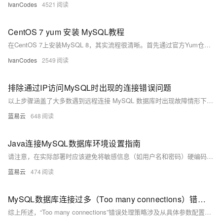
IvanCodes
4521
CentOS 7 yum 安装 MySQL教程
在CentOS 7上安装MySQL 8，其实流程很清晰。首先通过官方Yum仓库来安装服务，然后启动并设为开机自启。最重要的环节是首次安全设置：需要先从日志里找到临时密码来登录，再修改成你自己的密码，并为远程连接创建用户和授权。最后，也别忘了在服务器防火墙上放行3306端口，这样远程才能连上。
IvanCodes
2549
排除通过IP访问MySQL时出现的连接错误问题
以上步骤涵盖了大多数遇到远程连接 MySQL 数据库时出现故障情形下所需采取措施，在执行每个步骤后都应该重新尝试建立链接以验证是否已经解决问题，在多数情形下按照以上顺序执行将能够有效地排除并修复大多数基本链接相关故障。
蓝易云
648
Java连接MySQL数据库环境设置指南
请注意，在实际部署时应该避免将敏感信息（如用户名和密码）硬编码在源码文件里面；应该使用配置文件或者环境变量等更为安全可靠地方式管理这些信息。此外，在处理大量数据时考虑使用PreparedStatement而不是Statement可以提高性能并防止SQL注入攻击；同时也要注意正确处理异常情况，并且确保所有打开过得资源都被正确关闭释放掉以防止内存泄漏等问题发生。
蓝易云
474
MySQL数据库连接过多（Too many connections）错误处理策略
综上所述，“Too many connections”错误处理策略涉及从具体参数配置到代码层面再到系统与架构设计全方位考量与改进。每项措施都需根据具体环境进行定制化调整，并且在执行任何变更前建议先行测试评估可能带来影响。