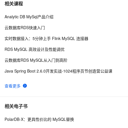
虚拟机系统Win7与主机之间不能实现拖放的问题及解决
19
7
相关课程
方法
Analytic DB MySql产品介绍
虚拟机安装（安装（克隆）虚拟机 配置网络 安装
5
8
Centos7 配置（修改）虚拟机的静态IP 修改网卡的配置
云数据库RDS快速入门
文件 测试网络是否互通外部工具 连接linux系统 设置服务
MobaXtem连接虚拟机中的Ubuntu系统 报错： Network 
3
9
器时间 修改主机名）（下）
实时数据接入：5分钟上手 Flink MySQL 连接器
erro: Connection refused
[New Portal]Windows Azure Virtual Machine (17) 
532
10
RDS MySQL 高效设计及性能调优
Virtual Machine成本分析
云数据库RDS MySQL从入门到高阶
Java Spring Boot 2.6.0开发实战-1024程序员节创造营公益课
查看更多
相关电子书
PolarDB-X：更具性价比的 MySQL替换