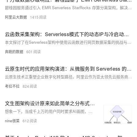
碧桂园服务通过引入 EMR Serverless StarRocks 存算分离架构，解决了海量数据处理中的资源利用率低、并发能力不足等问题，显著降低了硬件和运维成本。实时查询性能提升8倍，查询出错率减少30倍，集群数据 SLA 达99.99%。此次技术升级不仅优化了用户体验，还结合AI打造了“一看”和“—问”智能场景助力精准决策与风险预测。
阿里云大数据
1415
云函数采集架构：Serverless模式下的动态IP与冷启动优化
本文探讨了在Serverless架构中使用云函数进行网页数据采集的挑战与解决方案。针对动态IP、冷启动及目标网站反爬策略等问题，提出了动态代理IP、请求头优化、云函数预热及容错设计等方法。通过网易云音乐歌曲信息采集案例，展示了如何结合Python代码实现高效的数据抓取，包括搜索、歌词与评论的获取。此方案不仅解决了传统采集方式在Serverless环境下的局限，还提升了系统的稳定性和性能。
奔跑的数据
601
云原生时代的应用架构演进：从微服务到 Serverless 的阿里云实践
云原生技术正重塑企业数字化转型路径。阿里云作为亚太领先云服务商，提供完整云原生产品矩阵：容器服务ACK优化启动速度与镜像分发效率；MSE微服务引擎保障高可用性；ASM服务网格降低资源消耗；函数计算FC突破冷启动瓶颈；SAE重新定义PaaS边界；PolarDB数据库实现存储计算分离；DataWorks简化数据湖构建；Flink实时计算助力风控系统。这些技术已在多行业落地，推动效率提升与商业模式创新，助力企业在数字化浪潮中占据先机。
考拉不拉
824
文生图架构设计原来如此简单之分布式服务
想象一下，当成千上万的用户同时要求AI画图，如何公平高效地处理这些请求？文生图/图生图大模型的架构设计看似复杂，实则遵循简单而有效的原则：合理排队、分工明确、防患未然。
nine很菜
612