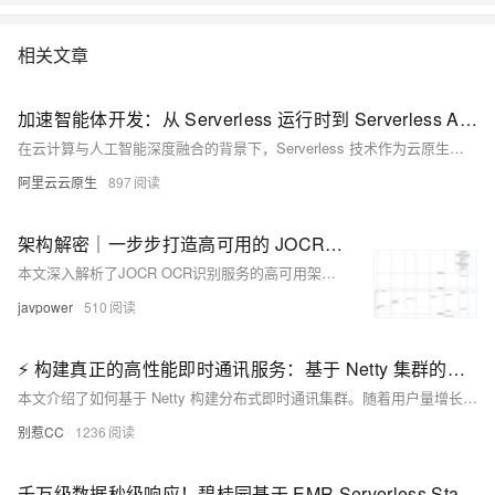
相关文章
加速智能体开发：从 Serverless 运行时到 Serverless AI 运行时
在云计算与人工智能深度融合的背景下，Serverless 技术作为云原生架构的集大成者，正加速向 AI 原生架构演进。阿里云函数计算（FC）率先提出并实践“Serverless AI 运行时”概念，通过技术创新与生态联动，为智能体（Agent）开发提供高效、安全、低成本的基础设施支持。本文从技术演进路径、核心能力及未来展望三方面解析 Serverless AI 的突破性价值。
阿里云云原生
897
架构解密｜一步步打造高可用的 JOCR OCR 识别服务
本文深入解析了JOCR OCR识别服务的高可用架构设计，涵盖从用户上传、智能调度、核心识别到容错监控的完整链路，助力打造高性能、低成本的工业级OCR服务。
javpower
510
⚡ 构建真正的高性能即时通讯服务：基于 Netty 集群的架构设计与实现
本文介绍了如何基于 Netty 构建分布式即时通讯集群。随着用户量增长，单体架构面临性能瓶颈，文章对比了三种集群方案：Nginx 负载均衡、注册中心服务发现与基于 ZooKeeper 的消息路由架构。最终选择第三种方案，通过 ZooKeeper 实现服务注册发现与消息路由，并结合 RabbitMQ 支持跨服务器消息广播。文中还详细讲解了 ZooKeeper 搭建、Netty 集群改造、动态端口分配、服务注册、负载均衡及消息广播的实现，构建了一个高可用、可水平扩展的即时通讯系统。
别惹CC
1236
千万级数据秒级响应！碧桂园基于 EMR Serverless StarRocks 升级存算分离架构实践