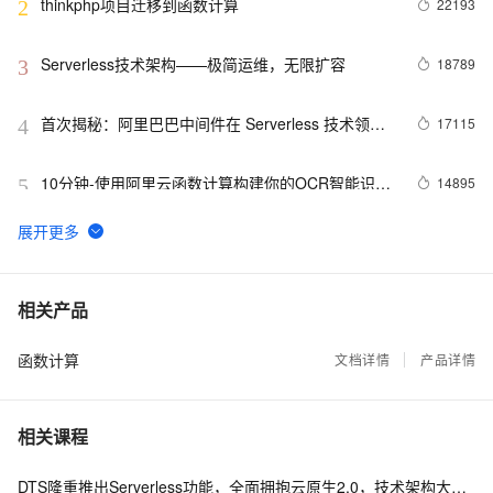
thinkphp项目迁移到函数计算
22193
2
Serverless技术架构——极简运维，无限扩容
18789
3
首次揭秘：阿里巴巴中间件在 Serverless 技术领域
17115
4
的探索
10分钟-使用阿里云函数计算构建你的OCR智能识别
14895
5
云端小程序
玩转阿里云函数计算(一)----Java Http 触发器极速迁
14816
6
移传统 Spring 应用
阿里云宣布推出Serverless Kubernetes服务  30秒即
14662
7
相关产品
可完成应用部署
函数计算
php runtime 中 headers already sent 问题解决方案
文档详情
产品详情
13878
8
浅析基于 Serverless 的前后端一体化框架 | 7月2号
13098
9
相关课程
云栖夜读
实践篇：搭建无服务器应用--函数计算+API网关+云
12420
10
DTS隆重推出Serverless功能，全面拥抱云原生2.0，技术架构大升级