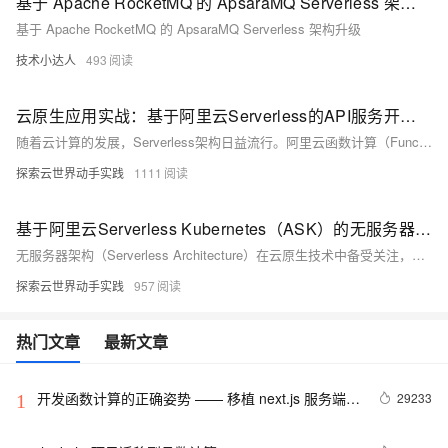
基于 Apache RocketMQ 的 ApsaraMQ Serverless 架构升级
基于 Apache RocketMQ 的 ApsaraMQ Serverless 架构升级
技术小达人
493
云原生应用实战：基于阿里云Serverless的API服务开发与部署
随着云计算的发展，Serverless架构日益流行。阿里云函数计算（Function Compute）作为Serverless服务，让开发者无需管理服务器即可运行代码，按需付费，简化开发运维流程。本文从零开始，介绍如何使用阿里云函数计算开发简单的API服务，并探讨其核心优势与最佳实践。通过Python示例，演示创建、部署及优化API的过程，涵盖环境准备、代码实现、性能优化和安全管理等内容，帮助读者快速上手Serverless开发。
探索云世界动手实践
1111
基于阿里云Serverless Kubernetes（ASK）的无服务器架构设计与实践
无服务器架构（Serverless Architecture）在云原生技术中备受关注，开发者只需专注于业务逻辑，无需管理服务器。阿里云Serverless Kubernetes（ASK）是基于Kubernetes的托管服务，提供极致弹性和按需付费能力。本文深入探讨如何使用ASK设计和实现无服务器架构，涵盖事件驱动、自动扩展、无状态设计、监控与日志及成本优化等方面，并通过图片处理服务案例展示具体实践，帮助构建高效可靠的无服务器应用。
探索云世界动手实践
957
热门文章
最新文章
开发函数计算的正确姿势 —— 移植 next.js 服务端渲
29233
1
染框架