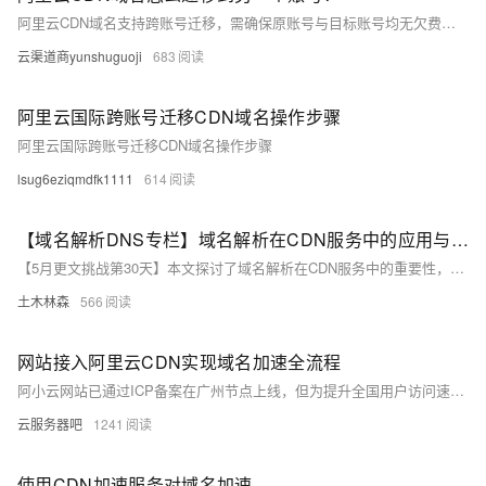
阿里云CDN域名支持跨账号迁移，需确保原账号与目标账号均无欠费，且具备相应权限。仅支持单个迁移，需提前处理证书、回源鉴权及监控日志配置，避免业务中断。通过DNS或文件验证完成归属校验后，即可在控制台操作迁入。
云渠道商yunshuguoji
683
阿里云国际跨账号迁移CDN域名操作步骤
阿里云国际跨账号迁移CDN域名操作步骤
lsug6eziqmdfk1111
614
【域名解析DNS专栏】域名解析在CDN服务中的应用与优化
【5月更文挑战第30天】本文探讨了域名解析在CDN服务中的重要性，强调其对访问速度和稳定性的影响。文中提出了三种优化方法：使用智能解析以动态选择最佳节点，配置负载均衡保证服务稳定，以及利用DNS缓存提升访问速度。通过Python代码示例展示了基本的DNS解析过程，结论指出优化域名解析对于提升网站性能至关重要。
土木林森
566
网站接入阿里云CDN实现域名加速全流程
阿小云网站已通过ICP备案在广州节点上线，但为提升全国用户访问速度，计划接入CDN。以下是4步CDN接入教程：1) 开通阿里云CDN服务；2) 添加加速域名；3) 使用DNS解析验证域名归属权；4) 配置CNAME实现域名与CDN节点关联。详细指南见阿里云CDN官方文档。
云服务器吧
1241
使用CDN加速服务对域名加速