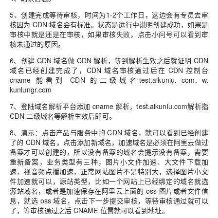
5、
创建完成等待审核，时间为1-2个工作日，这边会有专员去审
核因为 CDN 域名会有标准。状态是运行中说明创建成功，如果是
审核中就是还是在审核，如果审核失败，点击小问号可以看到审
核未通过的原因。
6、
创建 CDN 域名做 CDN 解析，等到解析生效之后就证明 CDN
域名已经创建完成了，CDN 域名审核通过后在 CDN 控制台
cname 能看到 CDN 的二级域名test.aikuniu. com. w.
kunlungr.com
7、
登陆域名解析平台添加 cname 解析，test.aikuniu.com解析指
CDN 二级域名等解析生效后即可。
8、
演示：点击产品与服务中的 CDN 域名，就可以看到已经创建
了的 CDN 域名，点击添加新域名，加速域名是必须在阿里云做过
备案才可以创建的，所以没有备案的域名会提示没有备案，需要
重新备案，业务类型有三种，图片小文件加速、大文件下载加
速、视音频点播加速，正常网站图片不是特别大，选择图片小文
件加速就可以，源站类型，比如一个网站上已经绑定的域名就选
源站域名，或者是加速保存在阿里云上面的 oss 图片或者文件信
息，就选 oss 域名，点击下一步提交审核，等待审核通过就可以
了，等审核通过之后 CNAME 位置就可以看到地址。