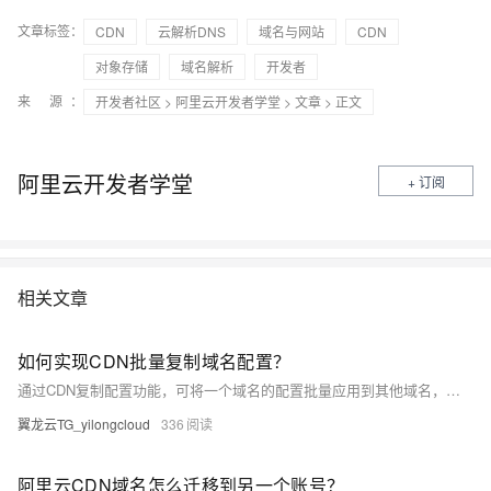
文章标签：
CDN
云解析DNS
域名与网站
CDN
对象存储
域名解析
开发者
来 源：
开发者社区
>
阿里云开发者学堂
>
文章
> 正文
阿里云开发者学堂
+ 订阅
相关文章
如何实现CDN批量复制域名配置？
通过CDN复制配置功能，可将一个域名的配置批量应用到其他域名，保持配置一致，降低人工成本。适用于多域名加速同一源站场景。操作不可逆，请谨慎使用。
翼龙云TG_yilongcloud
336
阿里云CDN域名怎么迁移到另一个账号？