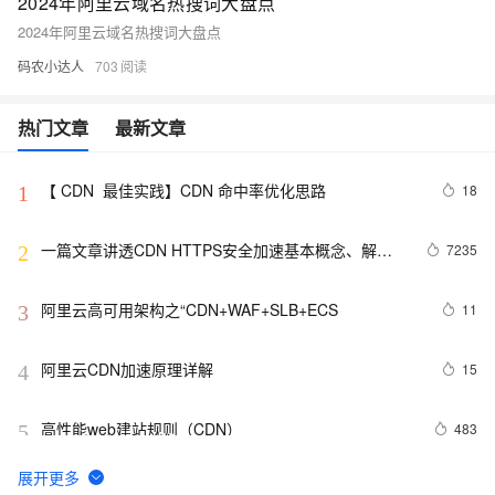
2024年阿里云域名热搜词大盘点
2024年阿里云域名热搜词大盘点
码农小达人
703
热门文章
最新文章
【 CDN  最佳实践】CDN 命中率优化思路
18
1
一篇文章讲透CDN HTTPS安全加速基本概念、解决
7235
2
方案及优化实践
阿里云高可用架构之“CDN+WAF+SLB+ECS
11
3
阿里云CDN加速原理详解
15
4
高性能web建站规则（CDN）
483
5
如何使用CDN加速给网站加速？
16
6