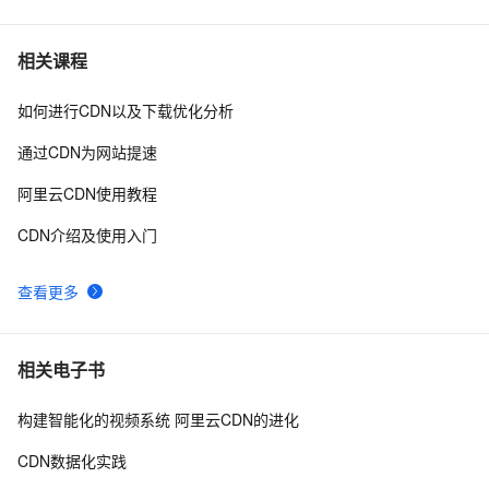
大型网站架构利器－CDN技术
2
7
相关课程
如何进行CDN以及下载优化分析
oss与cdn的区别与联系
5
8
通过CDN为网站提速
CDN回源带宽突增
4
9
阿里云CDN使用教程
静态资源CDN   配置
4
10
CDN介绍及使用入门
查看更多
相关电子书
构建智能化的视频系统 阿里云CDN的进化
CDN数据化实践