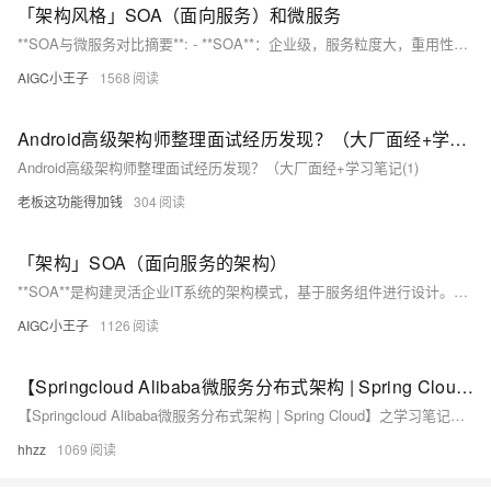
「架构风格」SOA（面向服务）和微服务
**SOA与微服务对比摘要**: - **SOA**：企业级，服务粒度大，重用性强，常通过ESB通信，服务部署集中，技术栈统一。 - **微服务**：服务粒度小，单一职责，轻量级协议如REST，独立部署，技术多样性，去中心化治理。 - **区别**：服务大小、独立性、通信协议、部署方式和技术栈不同，微服务更强调敏捷和独立性。 - **示例**：Python Flask简单示例展示了服务创建，SOA服务间通过HTTP请求通信，微服务每个服务独立运行。 - **权衡**：涉及服务发现、负载均衡、容错和安全，常用技术如Docker、Kubernetes和API网关。
AIGC小王子
1568
Android高级架构师整理面试经历发现？（大厂面经+学习笔记(1)
Android高级架构师整理面试经历发现？（大厂面经+学习笔记(1)
老板这功能得加钱
304
「架构」SOA（面向服务的架构）
**SOA**是构建灵活企业IT系统的架构模式，基于服务组件进行设计。它强调服务的自包含、模块化，通过服务识别、抽象、组合和交互实现业务流程。特点包括松耦合、重用性、互操作性和标准化。优点是灵活性、可维护性、可扩展性和成本效益，但也有复杂性、性能和治理问题。设计策略涉及业务能力识别、服务契约定义和服务目录建立。技术栈涵盖Java EE、.NET、SOAP、REST、服务治理工具和各种数据库、消息队列及安全标准。SOA旨在适应变化，但也需妥善管理和规划。
AIGC小王子
1126
【Springcloud Alibaba微服务分布式架构 | Spring Cloud】之学习笔记（目录大纲）
【Springcloud Alibaba微服务分布式架构 | Spring Cloud】之学习笔记（目录大纲）
hhzz
1069