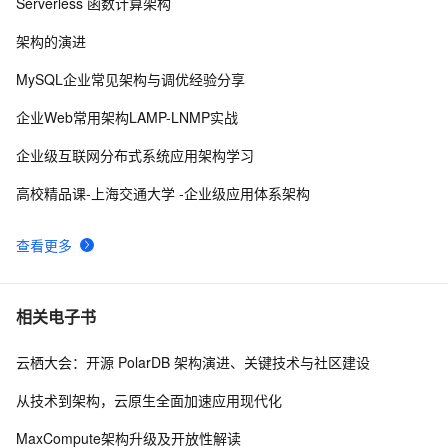
Serverless 函数计算架构
交易所开发核心架构拆解与流程图
12
8
架构的演进
深入Linux内核架构：操作系统的核心奥秘
15
9
MySQL企业常见架构与调优经验分享
Redis哨兵集群工作原理及架构部署（八）
12
10
企业Web常用架构LAMP-LNMP实战
企业级互联网分布式系统应用架构学习
高校精品课-上海交通大学 -企业级应用体系架构
查看更多
相关电子书
云栖大会：开源 PolarDB 架构演进、关键技术与社区建设
从技术到架构，云原生全面加速应用现代化
MaxCompute架构升级及开放性解读