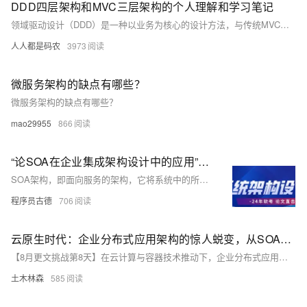
DDD四层架构和MVC三层架构的个人理解和学习笔记
领域驱动设计（DDD）是一种以业务为核心的设计方法，与传统MVC架构不同，DDD将业务逻辑拆分为应用层和领域层，更关注业务领域而非数据库设计。其四层架构包括：Interface（接口层）、Application（应用层）、Domain（领域层）和Infrastructure（基础层）。各层职责分明，避免跨层调用，确保业务逻辑清晰。代码实现中，通过DTO、Entity、DO等对象的转换，结合ProtoBuf协议，完成请求与响应的处理流程。为提高复用性，实际项目中可增加Common层存放公共依赖。DDD强调从业务出发设计软件，适应复杂业务场景，是微服务架构的重要设计思想。
人人都是码农
3973
微服务架构的缺点有哪些？
微服务架构的缺点有哪些？
mao29955
866
“论SOA在企业集成架构设计中的应用”必过范文，突击2024软考高项论文
SOA架构，即面向服务的架构，它将系统中的所有功能都拆分为一个个独立的服务单元。这些服务通过相互间的沟通与配合，共同完成了整体业务逻辑的运作。在SOA架构中有几个核心概念：服务提供者、服务使用者、服务注册中心、服务规范、服务合同，这些概念清晰地阐述了服务应如何被提
程序员古德
706
云原生时代：企业分布式应用架构的惊人蜕变，从SOA到微服务的大逃亡！
【8月更文挑战第8天】在云计算与容器技术推动下，企业分布式应用架构正经历从SOA到微服务再到云原生的深刻变革。SOA强调服务重用与组合，通过标准化接口实现服务解耦；微服务以细粒度划分服务，增强系统灵活性；云原生架构借助容器化与自动化技术简化部署与管理。每一步演进都为企业带来新的技术挑战与机遇。
土木林森
585