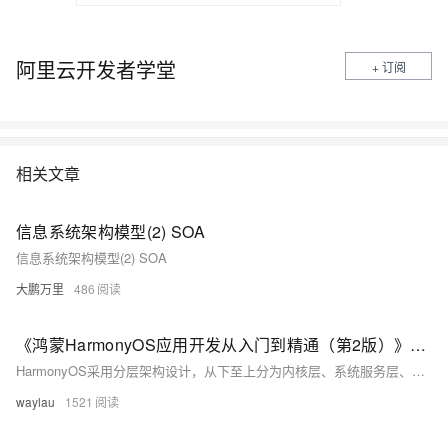
阿里云开发者学堂
+ 订阅
相关文章
信息系统架构模型(2) SOA
信息系统架构模型(2) SOA
大鹏万里
486
《鸿蒙HarmonyOS应用开发从入门到精通（第2版）》学习笔记——HarmonyOS架构介绍
HarmonyOS采用分层架构设计，从下至上分为内核层、系统服务层、框架层和应用层。内核层支持多内核设计与硬件驱动；系统服务层提供核心能力和服务；框架层支持多语言开发；应用层包括系统及第三方应用，支持跨设备调度，确保一致的用户体验。
waylau
1521