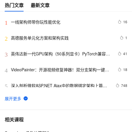
热门文章
最新文章
一线架构师带你玩性能优化
16
1
高德服务单元化方案和架构实践
1
2
英伟达新一代GPU架构（50系列显卡）PyTorch兼容性
41
3
解决方案
VideoPainter：开源视频修复神器！双分支架构一键修
18
4
复，对象身份永久在线
深入剖析微软ASP.NET Ajax中的数据绑定架构上篇之
748
5
二
Flutter Provider状态管理---MVVM架构实战
4
6
基于 Serverless 架构的 CI/CD 框架：Serverless-cd
3
7
相关课程