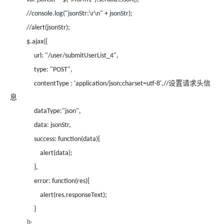
//console.log("jsonStr:\r\n" + jsonStr);
//alert(jsonStr);
$.ajax({
url: "/user/submitUserList_4",
type: "POST",
设置请求头信
contentType : 'application/json;charset=utf-8',//
息
dataType:"json",
data: jsonStr,
success: function(data){
alert(data);
},
error: function(res){
alert(res.responseText);
}
});