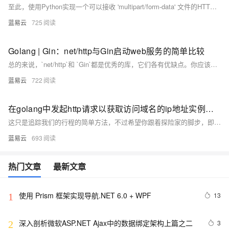
至此，使用Python实现一个可以接收 'multipart/form-data' 文件的HTTP服务器的步骤就讲解完毕了。希望通过我的讲解，你可以更好地理解其中的逻辑，另外，你也可以尝试在实际项目中运用这方面的知识。
蓝易云
725
Golang | Gin：net/http与Gin启动web服务的简单比较
总的来说，`net/http`和 `Gin`都是优秀的库，它们各有优缺点。你应该根据你的需求和经验来选择最适合你的工具。希望这个比较可以帮助你做出决策。
蓝易云
722
在golang中发起http请求以获取访问域名的ip地址实例（使用net, httptrace库）
这只是追踪我们的行程的简单方法，不过希望你跟着探险家的脚步，即使是在互联网的隧道中，也可以找到你想去的地方。接下来就是你的探险之旅了，祝你好运！
蓝易云
693
热门文章
最新文章
使用 Prism 框架实现导航.NET 6.0 + WPF
13
1
深入剖析微软ASP.NET Ajax中的数据绑定架构上篇之二
3
2