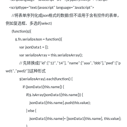
<scripttype="text/javascript" language="JavaScript">
将表单序列化成
格式的数据
但不适用于含有控件的表单，
//
json
(
例如复选框、多选的
select)
(function($){
$.fn.serializeJson = function(){
var jsonData1 = {};
var serializeArray = this.serializeArray();
先转换成
//
{"id":["12","14"], "name":["aaa","bbb"],"pwd":["p
这种形式
wd1","pwd2"]}
$(serializeArray).each(function() {
if (jsonData1[this.name]) {
if($.isArray(jsonData1[this.name])) {
jsonData1[this.name].push(this.value);
} else {
jsonData1[this.name]= [jsonData1[this.name], this.value];
}