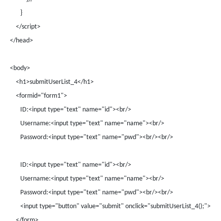
}
</script>
</head>
<body>
<h1>submitUserList_4</h1>
<formid="form1">
ID:<input type="text" name="id"><br/>
Username:<input type="text" name="name"><br/>
Password:<input type="text" name="pwd"><br/><br/>
ID:<input type="text" name="id"><br/>
Username:<input type="text" name="name"><br/>
Password:<input type="text" name="pwd"><br/><br/>
<input type="button" value="submit" onclick="submitUserList_4();">
</form>