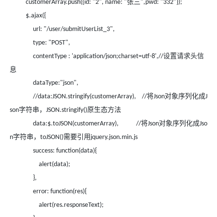
张三
customerArray.push({id: "2", name: "
",pwd: "332"});
$.ajax({
url: "/user/submitUserList_3",
type: "POST",
设置请求头信
contentType : 'application/json;charset=utf-8',//
息
dataType:"json",
将
对象序列化成
//data:JSON.stringify(customerArray),
//
Json
J
字符串，
原生态方法
son
JSON.stringify()
将
对象序列化成
data:$.toJSON(customerArray),
//
Json
Jso
字符串，
需要引用
n
toJSON()
jquery.json.min.js
success: function(data){
alert(data);
},
error: function(res){
alert(res.responseText);