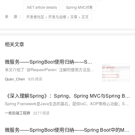
.NET article details
Spring MVC对象
来 源：
开发者社区
>
开发与运维
>
文章
> 正文
相关文章
微服务——SpringBoot使用归纳——Spring Boot中的MVC支持——@RequestParam
本文介绍了 `@RequestParam` 注解的使用方法及其与 `@PathVariable` 的区别。`@RequestParam` 用于从请求中获取参数值（如 GET 请求的 URL 参数或 POST 请求的表单数据），而 `@PathVariable` 用于从 URL 模板中提取参数。文章通过示例代码详细说明了 `@RequestParam` 的常用属性，如 `required` 和 `defaultValue`，并展示了如何用实体类封装大量表单参数以简化处理流程。最后，结合 Postman 测试工具验证了接口的功能。
Quan_Chen
935
《深入理解Spring》：Spring、Spring MVC与Spring Boot的深度解析
Spring Framework是Java生态的基石，提供IoC、AOP等核心功能；Spring MVC基于其构建，实现Web层MVC架构；Spring Boot则通过自动配置和内嵌服务器，极大简化了开发与部署。三者层层演进，Spring Boot并非替代，而是对前者的高效封装与增强，适用于微服务与快速开发，而深入理解Spring Framework有助于更好驾驭整体技术栈。
一枚后端工程狮
2277
微服务——SpringBoot使用归纳——Spring Boot中的MVC支持——@RequestBody