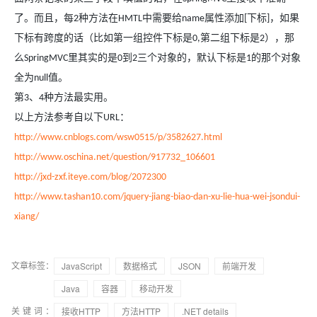
了。而且，每
种方法在
中需要给
属性添加
下标
，如果
2
HMTL
name
[
]
下标有跨度的话（比如第一组控件下标是
第二组下标是
），那
0,
2
么
里其实的是
到
三个对象的，默认下标是
的那个对象
SpringMVC
0
2
1
全为
值。
null
第
、
种方法最实用。
3
4
以上方法参考自以下
：
URL
http://www.cnblogs.com/wsw0515/p/3582627.html
http://www.oschina.net/question/917732_106601
http://jxd-zxf.iteye.com/blog/2072300
http://www.tashan10.com/jquery-jiang-biao-dan-xu-lie-hua-wei-jsondui-
xiang/
文章标签：
JavaScript
数据格式
JSON
前端开发
Java
容器
移动开发
关键词：
接收HTTP
方法HTTP
.NET details