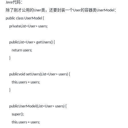
代码：
Java
除了刚才公用的
类，还要封装一个
的容器类
：
User
User
UserModel
public class UserModel {
privateList<User> users;
publicList<User> getUsers() {
return users;
}
publicvoid setUsers(List<User> users) {
this.users = users;
}
publicUserModel(List<User> users) {
super();
this.users = users;