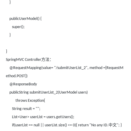
}
publicUserModel() {
super();
}
}
方法：
SpringMVC Controller
@RequestMapping(value= "/submitUserList_2", method ={RequestM
ethod.POST})
@ResponseBody
publicString submitUserList_2(UserModel users)
throws Exception{
String result = "";
List<User> userList = users.getUsers();
中文
if(userList == null || userList.size() <= 0){ return "No any ID.
"; }