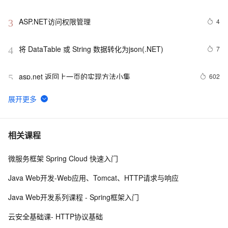
ASP.NET访问权限管理
4
3
将 DataTable 或 String 数据转化为json(.NET)
7
4
asp.net 返回上一页的实现方法小集
602
5
VB.NET 中的ref　和C#中的ref　格式区别
487
6
一起谈.NET技术，asp.net控件开发基础(8)
4
7
相关课程
微服务框架 Spring Cloud 快速入门
.NET数据库编程求索之路--11.一些思考
749
8
Java Web开发-Web应用、Tomcat、HTTP请求与响应
把成熟的代码从.NET移植到Mono 【转】
597
9
Java Web开发系列课程 - Spring框架入门
.net framework3.5新特性（1）：var、初始化、匿名类
3
10
云安全基础课- HTTP协议基础
和扩展方法