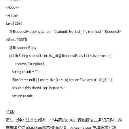
</body>
</html>
代码：
Java
@RequestMapping(value= "/submitUserList_4", method ={RequestM
ethod.POST})
@ResponseBody
publicString submitUserList_4(@RequestBody List<User> users)
throws Exception{
String result = "";
中文
if(users == null || users.size() <= 0){ return "No any ID.
"; }
result = this.showUserList(users);
return result;
}
总结：
第
、
种方法其实都有一个共同的
：假如提交三条记录时，前
1
2
BUG
面两条记录的某些字段不填值的话，在
里接收不准确
SpringMVC