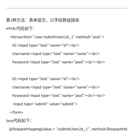
第
种方法：表单提交，以字段数组接收
1
代码如下：
HTML
<formaction="/user/submitUserList_1" method="post">
ID:<input type="text" name="id"><br/>
Username:<input type="text" name="name"><br/>
Password:<input type="text" name="pwd"><br/><br/>
ID:<input type="text" name="id"><br/>
Username:<input type="text" name="name"><br/>
Password:<input type="text" name="pwd"><br/><br/>
<input type="submit" value="submit">
</form>
代码如下：
Java
@RequestMapping(value = "/submitUserList_1", method={RequestMe