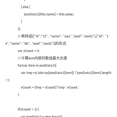
} else {
jsonData1[this.name] = this.value;
}
});
再转成
//
[{"id":"12", "name": "aaa","pwd":"pwd1"},{"id": "1
的形式
4","name": "bb", "pwd":"pwd2"}]
var vCount = 0;
计算
内部的数组最大长度
//
json
for(var item in jsonData1){
var tmp =$.isArray(jsonData1[item]) ? jsonData1[item].length
: 1;
vCount = (tmp > vCount)? tmp : vCount;
}
if(vCount > 1) {
var jsonData2 = new Array();