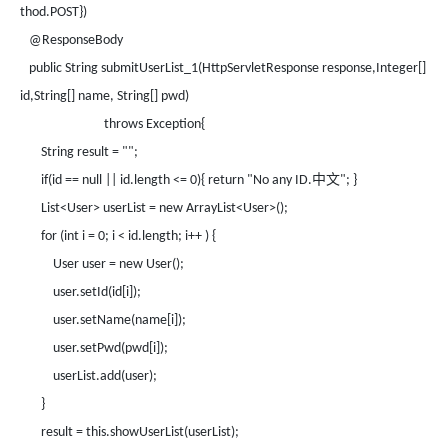
thod.POST})
@ResponseBody
public String submitUserList_1(HttpServletResponse response,Integer[]
id,String[] name, String[] pwd)
throws Exception{
String result = "";
中文
if(id == null || id.length <= 0){ return "No any ID.
"; }
List<User> userList = new ArrayList<User>();
for (int i = 0; i < id.length; i++ ) {
User user = new User();
user.setId(id[i]);
user.setName(name[i]);
user.setPwd(pwd[i]);
userList.add(user);
}
result = this.showUserList(userList);