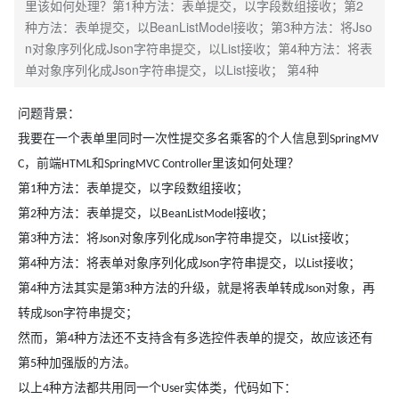
里该如何处理？第1种方法：表单提交，以字段数组接收；第2
种方法：表单提交，以BeanListModel接收；第3种方法：将Jso
n对象序列化成Json字符串提交，以List接收；第4种方法：将表
单对象序列化成Json字符串提交，以List接收； 第4种
问题背景：
我要在一个表单里同时一次性提交多名乘客的个人信息到
SpringMV
，前端
和
里该如何处理？
C
HTML
SpringMVC Controller
第
种方法：表单提交，以字段数组接收；
1
第
种方法：表单提交，以
接收；
2
BeanListModel
第
种方法：将
对象序列化成
字符串提交，以
接收；
3
Json
Json
List
第
种方法：将表单对象序列化成
字符串提交，以
接收；
4
Json
List
第
种方法其实是第
种方法的升级，就是将表单转成
对象，再
4
3
Json
转成
字符串提交；
Json
然而，第
种方法还不支持含有多选控件表单的提交，故应该还有
4
第
种加强版的方法。
5
以上
种方法都共用同一个
实体类，代码如下：
4
User