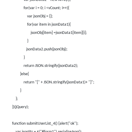
for(var i = 0; i <vCount; i++){
var jsonObj = {};
for(var item in jsonData1){
jsonObj[item] =jsonData1[item][i];
}
jsonData2.push(jsonObj);
}
return JSON.stringify(jsonData2);
}else{
return "[" + JSON.stringify(jsonData1)+ "]";
}
};
})(jQuery);
function submitUserList_4() {alert("ok");
var jsonStr = $("#form1").serializeJson();