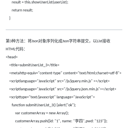
result = this.showUserList(userList);
return result;
}
第
种方法：将
对象序列化成
字符串提交，以
接收
3
Json
Json
List
代码：
HTML
<head>
<title>submitUserList_3</title>
<metahttp-equiv="content-type" content="text/html;charset=utf-8">
<scriptlanguage="JavaScript" src="/js/jquery.min.js" ></script>
<scriptlanguage="JavaScript" src="/js/jquery.json.min.js"></script>
<scripttype="text/javascript" language="JavaScript">
function submitUserList_3() {alert("ok");
var customerArray = new Array();
李四
customerArray.push({id: "1", name: "
",pwd: "123"});