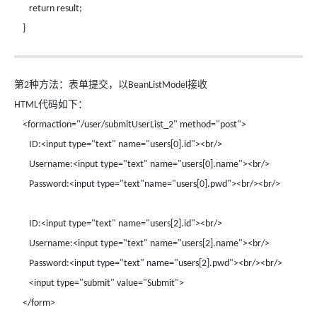
return result;
}
第
种方法：表单提交，以
接收
2
BeanListModel
代码如下：
HTML
<formaction="/user/submitUserList_2" method="post">
ID:<input type="text" name="users[0].id"><br/>
Username:<input type="text" name="users[0].name"><br/>
Password:<input type="text"name="users[0].pwd"><br/><br/>
ID:<input type="text" name="users[2].id"><br/>
Username:<input type="text" name="users[2].name"><br/>
Password:<input type="text" name="users[2].pwd"><br/><br/>
<input type="submit" value="Submit">
</form>