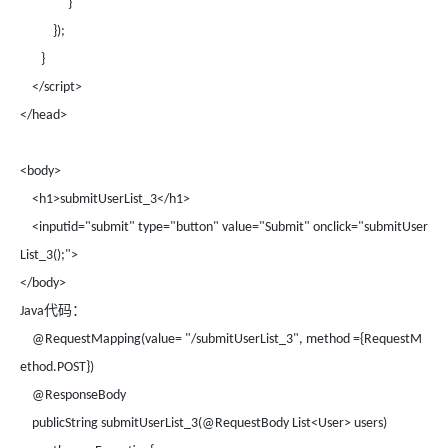
}
});
}
</script>
</head>
<body>
<h1>submitUserList_3</h1>
<inputid="submit" type="button" value="Submit" onclick="submitUser
List_3();">
</body>
代码：
Java
@RequestMapping(value= "/submitUserList_3", method ={RequestM
ethod.POST})
@ResponseBody
publicString submitUserList_3(@RequestBody List<User> users)