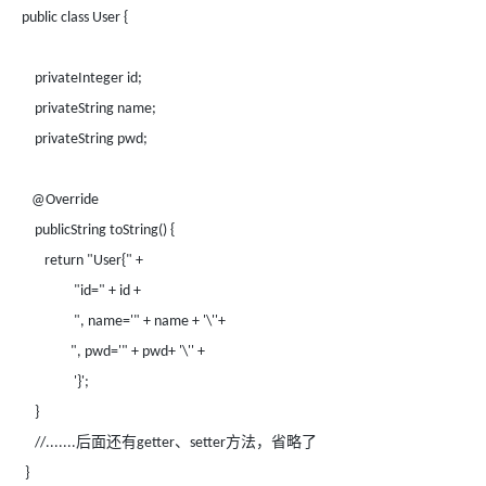
public class User {
privateInteger id;
privateString name;
privateString pwd;
@Override
publicString toString() {
return "User{" +
"id=" + id +
", name='" + name + '\''+
", pwd='" + pwd+ '\'' +
'}';
}
后面还有
、
方法，省略了
//.......
getter
setter
}