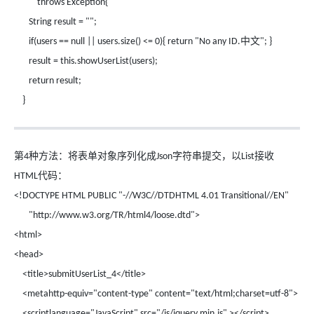
throws Exception{
String result = "";
中文
if(users == null || users.size() <= 0){ return "No any ID.
"; }
result = this.showUserList(users);
return result;
}
第
种方法：将表单对象序列化成
字符串提交，以
接收
4
Json
List
代码：
HTML
<!DOCTYPE HTML PUBLIC "-//W3C//DTDHTML 4.01 Transitional//EN"
"http://www.w3.org/TR/html4/loose.dtd">
<html>
<head>
<title>submitUserList_4</title>
<metahttp-equiv="content-type" content="text/html;charset=utf-8">
<scriptlanguage="JavaScript" src="/js/jquery.min.js" ></script>