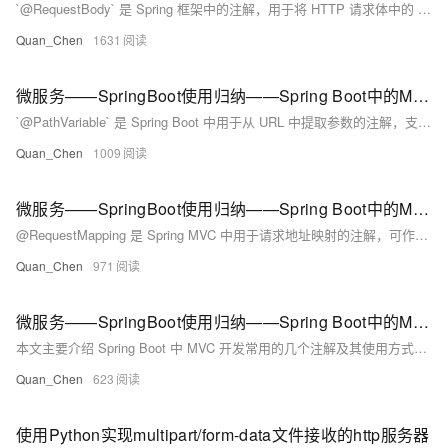
`@RequestBody` 是 Spring 框架中的注解，用于将 HTTP 请求体中的 JSON 数据自动映射为 Java 对象。例如，前端通过 POST 请求发送包含 `username` 和 `password` 的 JSON 数据，后端可通过带有 `@RequestBody` 注解的方法参数接收并处理。此注解适用于传递复杂对象的场景，简化了数据解析过程。与表单提交不同，它主要用于接收 JSON 格式的实体数据。
Quan_Chen
1631
微服务——SpringBoot使用归纳——Spring Boot中的MVC支持——@PathVariable
`@PathVariable` 是 Spring Boot 中用于从 URL 中提取参数的注解，支持 RESTful 风格接口开发。例如，通过 `@GetMapping(&quot;/user/{id}&quot;)` 可以将 URL 中的 `{id}` 参数自动映射到方法参数中。若参数名不一致，可通过 `@PathVariable(&quot;自定义名&quot;)` 指定绑定关系。此外，还支持多参数占位符，如 `/user/{id}/{name}`，分别映射到方法中的多个参数。运行项目后，访问指定 URL 即可验证参数是否正确接收。
Quan_Chen
1009
微服务——SpringBoot使用归纳——Spring Boot中的MVC支持——@RequestMapping
@RequestMapping 是 Spring MVC 中用于请求地址映射的注解，可作用于类或方法上。类级别定义控制器父路径，方法级别进一步指定处理逻辑。常用属性包括 value（请求地址）、method（请求类型，如 GET/POST 等，默认 GET）和 produces（返回内容类型）。例如：`@RequestMapping(value = &quot;/test&quot;, produces = &quot;application/json; charset=UTF-8&quot;)`。此外，针对不同请求方式还有简化注解，如 @GetMapping、@PostMapping 等。
Quan_Chen
971
微服务——SpringBoot使用归纳——Spring Boot中的MVC支持——@RestController
本文主要介绍 Spring Boot 中 MVC 开发常用的几个注解及其使用方式，包括 `@RestController`、`@RequestMapping`、`@PathVariable`、`@RequestParam` 和 `@RequestBody`。其中重点讲解了 `@RestController` 注解的构成与特点：它是 `@Controller` 和 `@ResponseBody` 的结合体，适用于返回 JSON 数据的场景。文章还指出，在需要模板渲染（如 Thymeleaf）而非前后端分离的情况下，应使用 `@Controller` 而非 `@RestController`
Quan_Chen
623
使用Python实现multipart/form-data文件接收的http服务器