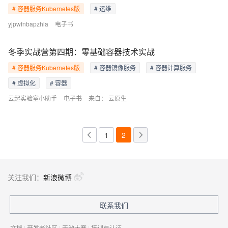
# 容器服务Kubernetes版
# 运维
yjpwfnbapzhla
电子书
冬季实战营第四期：零基础容器技术实战
# 容器服务Kubernetes版
# 容器镜像服务
# 容器计算服务
# 虚拟化
# 容器
云起实验室小助手
电子书
来自：
云原生
1
2
关注我们：
新浪微博
联系我们
文档
|
开发者社区
|
天池大赛
|
培训与认证