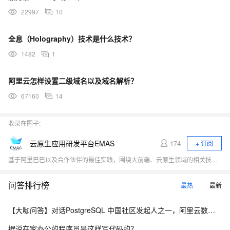
22997
10
全息（Holography）技术是什么技术？
1482
1
阿里云怎样设置二级域名以及域名解析？
67160
14
收录在圈子:
云原生应用研发平台EMAS
174
+ 订阅
基于阿里巴巴以及合作伙伴的最佳实践，围绕大前端、云原生领域的相关技术热点（小程序、Serverless、应用中间件、低代码、DevOps）展开行业探讨，与开发者一起探寻云原生时代应用研发的新范式。
问答排行榜
最热
最新
【大咖问答】对话PostgreSQL 中国社区发起人之一，阿里云数据库高级专家 德哥
据说在家办公的程序员是这样写代码的？