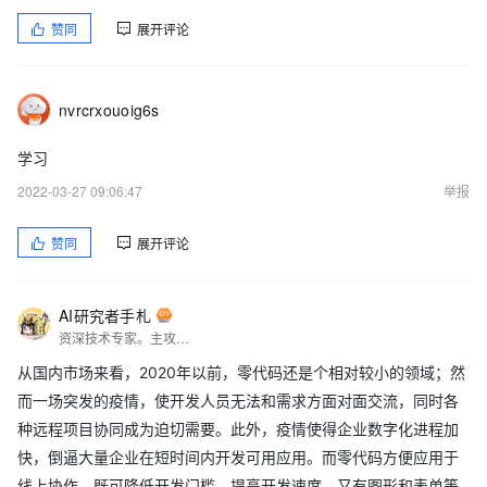
赞同
展开评论
nvrcrxouoig6s
学习
2022-03-27 09:06:47
举报
赞同
展开评论
AI研究者手札
资深技术专家。主攻技术开发，擅长分享、写文、测评。
从国内市场来看，2020年以前，零代码还是个相对较小的领域；然
而一场突发的疫情，使开发人员无法和需求方面对面交流，同时各
种远程项目协同成为迫切需要。此外，疫情使得企业数字化进程加
快，倒逼大量企业在短时间内开发可用应用。而零代码方便应用于
线上协作，既可降低开发门槛、提高开发速度，又有图形和表单等