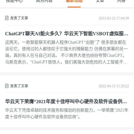
技能中心
高分内容
最新动态
文章
问答
发表了文章
2023-02-22 17:04:59
ChatGPT聊天AI能火多久？华云天下智能VSBOT虚拟服务
机器人不止于聊天
这两天，一款智能聊天机器人程序ChatGPT“出圈”了 很多朋友都在
谈论它，使用过的人都惊叹于它强大的理解能力 仿佛在屏幕的另一
端，真的有人在与自己对话。 不少商界大佬也纷纷夸赞ChatGPT。
马斯克表示，“ChatGPT很惊人，我们离强大到危险的人工智能不远
了。”
发表了文章
2022-04-15 11:29:22
华云天下荣膺“2021年度十佳呼叫中心硬件及软件设备供应
商”
华云天下凭借卓越的技术服务和强劲的创新能力，一举荣膺“2021年
度十佳呼叫中心硬件及软件设备供应商”。