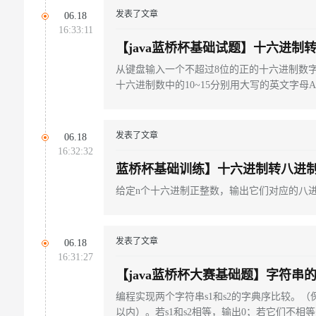
发表了文章
06.18
16:33:11
【java蓝桥杯基础试题】十六进制
从键盘输入一个不超过8位的正的十六进制
十六进制数中的10~15分别用大写的英文字母A
发表了文章
06.18
16:32:32
蓝桥杯基础训练】十六进制转八进
给定n个十六进制正整数，输出它们对应的八
发表了文章
06.18
16:31:27
【java蓝桥杯大赛基础题】字符串
编程实现两个字符串s1和s2的字典序比较。（
以内）。若s1和s2相等，输出0；若它们不相