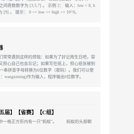
7 之间奇数数字为 [3,5,7] 。 示例 2： 输入：low = 8, h
] 。 提示： 0 <= low <= high <= 10^9。
器
们常常遇到这样的烦恼：如果为了好记用生日吧，容
又担心自己也会忘记；如果写在纸上，担心纸张被别
把一串拼音字母转换为6位数字（密码）。我们可以使
angximing)作为输入，程序输出6位数字。
【第五届】【省赛】【C组】
中一格正方形内有一只“蚂蚁”。 蚂蚁的头部朝