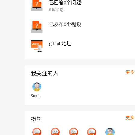
已回答0个问题
大模型解决方案
0条评论
迁移与运维管理
快速部署 Dify，高效搭建 
专有云
已发布0个视频
10 分钟在聊天系统中增加
github地址
更多
我关注的人
Super大雄
更多
粉丝