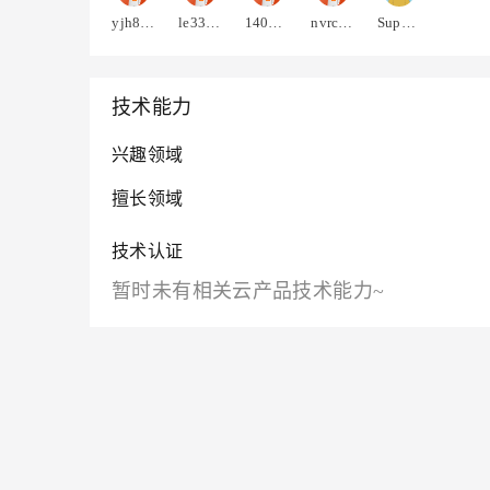
yjh879238
le33lxkwaskay
1402382723788266
nvrcrxouoig6s
Super大雄
技术能力
兴趣领域
擅长领域
技术认证
暂时未有相关云产品技术能力~