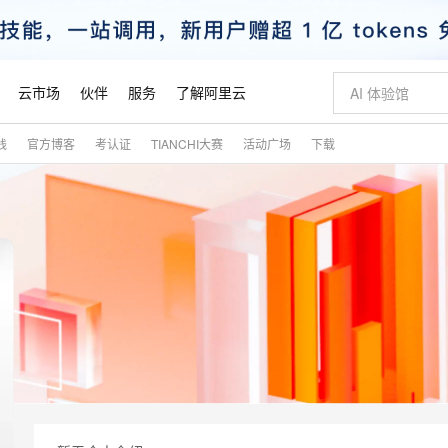
云市场
伙伴
服务
了解阿里云
践
官方博客
考认证
TIANCHI大赛
活动广场
下载
AI 特惠
数据与 API
成为产品伙伴
企业增值服务
最佳实践
价格计算器
AI 场景体
基础软件
产品伙伴合
阿里云认证
市场活动
配置报价
大模型
自助选配和估算价格
步到位
智启 AI 普惠权益
产品生态集成认证中心
企业支持计划
云上春晚
域名与网站
Qwen Audio：打造专属 AI 语音助手
千问官方 MaaS 平台，为开发者和 Agent 而生，新用户赠送 1 亿 + tokens 额度
一句话生成原生
AI Coding
阿里云Maa
2026 阿里云
云服务器 E
为企业打
数据集
Windows
大模型认证
模型
NEW
NEW
格式还原
值低价云产品抢先购
至高享 1亿+免费 tokens，加速 Al 应用落地
提供智能易用的域名与建站服务
Qwen-Audio-3.0-Realtime 端到端实时语音角色扮演
输入一句话想法,
智能编程，一键
安全可靠、
产品生态伙伴
专家技术服务
云上奥运之旅
弹性计算合作
阿里云中企出
手机三要素
宝塔 Linux
全部认证
价格优势
开源旗舰模型
即刻拥有 DeepSeek-V4-Pro
阿里云 OPC 创新助力计划
千问大模型
一键部署幻兽
AI 电商营销
对象存储 O
大模型
产品生态伙伴工作台
企业增值服务台
云栖战略参考
云存储合作计
云栖大会
身份实名认证
CentOS
训练营
推动算力普惠，释放技术红利
最高返9万
真正可用的 1M 上下文,一次完成代码全链路开发
快速构建应用程序和网站，即刻迈出上云第一步
轻松解锁专属 DeepSeek-V4-Pro
至高百万元 Token 补贴，加速一人公司成长
多元化、高性能、安全可靠的大模型服务
一键购买专属
从图文生成到
云上的中国
数据库合作计
活动全景
短信
Docker
图片和
自进化智能体
5 分钟轻松部署专属 QwenPaw
Token Plan 模型订阅计划
数字证书管理服务（原SSL证书）
高效搭建 AI
AI 广告创作
无影云电脑
企业成长
NEW
HOT
信息公告
看见新力量
云网络合作计
OCR 文字识别
JAVA
越聪明
证享300元代金券
全托管，含MySQL、PostgreSQL、SQL Server、MariaDB多引擎
Qwen3.8-Max 首发尝鲜，限时加量 10 倍，夜间低至2折
实现全站HTTPS，呈现可信的WEB访问
从聊天伙伴进化为能主动干活的本地数字员工
图文、视频一
随时随地安
魔搭 Mode
Kimi-K3
HappyHors
NEW
loud
服务实践
官网公告
金融模力时刻
Salesforce O
版
发票查验
全能环境
Claude Code + GStack 打造工程团队
千问办公，限时限量积分加倍
Qoder
低代码高效构
AI 建站
短信服务
型
NEW
作计划
Kimi 最新旗舰模型，长程编程与推理利器
让文字生成流
计划
创新中心
魔搭 ModelSc
健康状态
理服务
让AI从“聊天伙伴”进化为能干活的“数字员工”
安装技能 GStack，拥有专属 AI 工程团队
你的AI工作搭子，覆盖日常办公高频场景
面向真实软件的智能体编程平台
0 代码专业建
客户案例
天气预报查询
操作系统
态合作计划