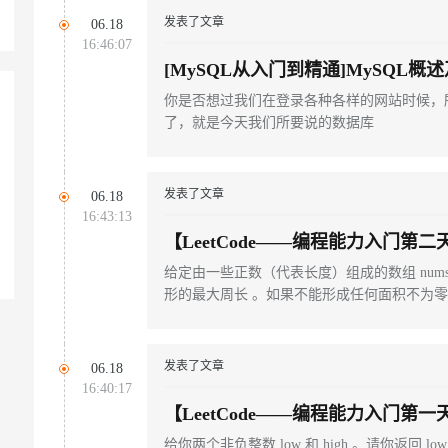
发表了文章
06.18
16:46:07
[MySQL从入门到精通]MySQL概
你是否想过我们在登录各种各样的网站时候，
了，就是今天我们所要说的数据库
发表了文章
06.18
16:43:13
【LeetCode——编程能力入门
法）/找到最近的有相同 X 或 Y 坐
给定由一些正数（代表长度）组成的数组 num
形的最大周长 。如果不能形成任何面积不为零
发表了文章
06.18
16:40:17
【LeetCode——编程能力入门
数目/去掉最低工资和最高工资后的
给你两个非负整数 low 和 high 。请你返回 l