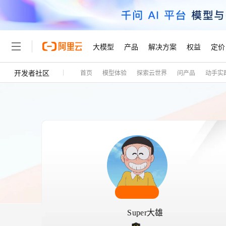
大模型
产品
解决方案
权益
定价
开发者社区
首页
模型体验
探索云世界
问产品
动手实
大模型
产品
解决方案
权益
定价
云市场
伙伴
服务
了解阿里云
精选产品
精选解决方案
普惠上云
产品定价
精选商城
成为销售伙伴
售前咨询
为什么选择阿里云
千问AI平台
了解云产品的定价详情
大模型服务平台百炼
睿译宝，AI翻译排版一
普惠上云 官方力荐
分销伙伴
在线服务
网站建设
什么是云计算
大
大模型服务与应用平台
上传文档即自动完成翻译和
云服务器38元/年起，超
咨询伙伴
多端小程序
技术领先
云上成本管理
售后服务
轻量应用服务器
GLM-5.2：长任务时代
官方推荐返现计划
大模型
精选产品
精选解决方案
Salesforce 国际版订阅
稳定可靠
管理和优化成本
推荐新用户得奖励，单订单
销售伙伴合作计划
自助服务
友盟天域
安全合规
人工智能与机器学习
AI
文本生成
云数据库 RDS
Hermes Agent，打造
云工开物
无影生态合作计划
在线服务
观测云
分析师报告
自主进化，持久记忆，越用
高校专属算力普惠，学生认
计算
互联网应用开发
Qwen3.8-Max
HOT
Salesforce On Alibaba C
工单服务
Tuya 物联网平台阿里云
研究报告与白皮书
人工智能平台 PAI
快速拥有专属 OpenClaw
大模
Consulting Partner 合
大数据
容器
智能体时代全能旗舰模型
免费试用
短信专区
Super大雄
一站式AI开发、训练和推
蓝凌 OA
AI 大模型销售与服务生
现代化应用