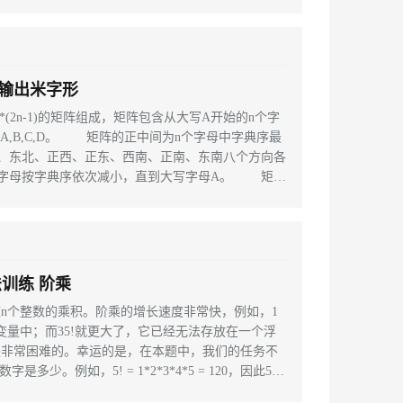
 输出米字形
)*(2n-1)的矩阵组成，矩阵包含从大写A开始的n个字
包含A,B,C,D。 矩阵的正中间为n个字母中字典序最
、东北、正西、正东、西南、正南、东南八个方向各
的字母按字典序依次减小，直到大写字母A。 矩阵
法训练 阶乘
这n个整数的乘积。阶乘的增长速度非常快，例如，1
变量中；而35!就更大了，它已经无法存放在一个浮
是非常困难的。幸运的是，在本题中，我们的任务不
少。例如，5! = 1*2*3*4*5 = 120，因此5!
40，因此7!最右边的那个非0的数字是4。请编写一个程