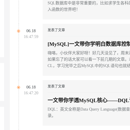
SQL数据库中是非常重要的，比如求学生各
入函数的世界吧！
AI 应用
10分钟微调：让0.6B模型媲美235B模
多模态数据信
型
依托云原生高可用架构,实现Dify私有化部署
用1%尺寸在特定领域达到大模型90%以上效果
发表了文章
06.18
一个 AI 助手
超强辅助，Bol
16:47:59
即刻拥有 DeepSeek-R1 满血版
在企业官网、通讯软件中为客户提供 AI 客服
[MySQL]一文带你学明白数据库控
多种方案随心选，轻松解锁专属 DeepSeek
嗨咯，小伙伴大家好呀！好几天没见了，周末
如果忘了的话大家可以看一下前几期的文章。
CL，学习完毕之后MySQL中的SQL语句也就
发表了文章
06.18
16:47:20
一文带你学透MySQL核心——DQ
DQL：英文全称是Data Query Langua
录。