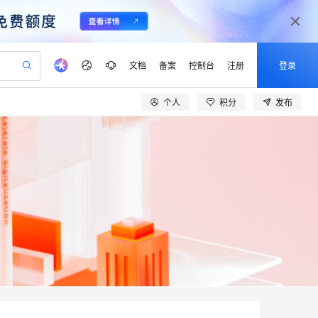
文档
备案
控制台
注册
登录
个人
积分
发布
验
作计划
器
AI 活动
专业服务
服务伙伴合作计划
开发者社区
加入我们
产品动态
服务平台百炼
阿里云 OPC 创新助力计划
一站式生成采购清单，支持单品或批量购买
可编辑精美 PPT 文稿
S产品伙伴计划（繁花）
峰会
CS
造的大模型服务与应用开发平台
Agency Agents：拥有专属领域专家
AI 生产力先锋
Al MaaS 服务伙伴赋能合作
域名
博文
Careers
至高可申请百万元
Qwen3.8-Max 模型上线
 轻松生成专业的 PPT
开启高性价比 AI 编程新体验
弹性可伸缩的云计算服务
先锋实践拓展 AI 生产力的边界
多领域专家智能体,一键组建 AI 虚拟交付团队
Token 补贴，五大权
计划
海大会
伙伴信用分合作计划
商标
问答
社会招聘
益加速 OPC 成功
帕鲁游戏服务器
SS
HappyHorse 打造一站式影视创作平台
飞天发布时刻
HOT
Open Search 向量检索版支
划
备案
电子书
校园招聘
联机服务器，轻松开启游戏
视频创作，一键激活电商全链路生产力
稳定、安全、高性价比、高性能的云存储服务
所见，即是所愿
持视频检索 Pipeline 功能
可视化编排打通从文字构思到成片全链路闭环
更多支持
划
公司注册
镜像站
视频生成
语音识别与合成
 智能体与工作流应用
漫剧工坊：一站式动画创作平台
AI 实训营
应用身份服务 (IDaaS)
合作伙伴培训与认证
划
上云迁移
站生成，高效打造优质广告素材
全接入的云上超级电脑
通过阿里云百炼高效搭建AI应用,助力高效开发
快速生产连贯的高质量长漫剧
从基础到进阶，Agent 创客手把手教你
OpenClaw 管理能力上线
lScope
我要反馈
e-1.1-T2V
Qwen3-TTS-Flash
查询合作伙伴
n Alibaba Cloud ISV 合作
代维服务
建企业门户网站
10 分钟搭建微信、支付宝小程序
MaxCompute MaxFrame 提
畅细腻的高质量视频
离线语音合成大模型，多语言方言自适应，低延迟高稳定
创新加速
ope
登录合作伙伴管理后台
我要建议
站，无忧落地极速上线
以可视化方式快速构建移动和 PC 门户网站
国内短信简单易用，安全可靠，秒级触达，全球覆盖200+国家和地区。
高效部署网站，快速应用到小程序
供自动弹性内存功能