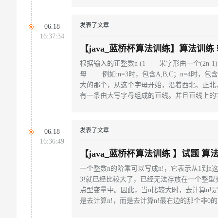
发表了文章
06.18
16:37:34
【java_蓝桥杯算法训练】算法训练
根据输入的正整数n (1 米字形由一个(2n-1
母 例如:n=3时，包含A,B,C；n=4时，
大的那个，从这个字母开始，沿着西北、正北
有一条由大写字母组成的直线。并且直线上
的其它位置用英文句号．填充。
发表了文章
06.18
16:36:49
【java_蓝桥杯算法训练 】试题 算
一个整数n的阶乘可以写成n!，它表示从1到n
3!就已经比较大了，已经无法存放在一个整型
点型变量中。因此，当n比较大时，去计算n!
是去计算n!，而是去计算n!最右边的那个非0的数字是多
最右边的那个非0的数字是2。再如：7! = 50