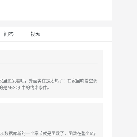
安全
我要投诉
e-1.1-I2V
Cosyvoice-V3-Flash
PolarDB
上云场景组合购
Milvus 弹性伸缩功能新增节
伴
漫剧创作，剧本、分镜、视频高效生成
100%兼容MySQL、PostgreSQL，兼容Oracle，支持集中和分布式
覆盖90%+业务场景，专享组合折扣价
点支持范围
畅自然，细节丰富
高表现力语音合成大模型，语音克隆听感自然
VPN
ernetes 版 ACK
云聚AI 严选权益
AI 原生数据库服务发布
SSL 证书
2V
Fun-ASR
，一键激活高效办公新体验
理容器应用的 K8s 服务
精选AI产品，从模型到应用全链提效
Agent 数据网关
问答
视频
文戏情感细腻自然，动作戏激烈拳拳到肉，实现更强表演能力
支持中英文自由切换，具备更强的噪声鲁棒性
堡垒机
AI 用量加速计划
云原生数据库 PolarDB
防火墙
、识别商机，让客服更高效、服务更出色。
新老同享，达量后返
Agentic Database 发布
主机安全
应用
千问办公
NEW
AI 应用及服务市场
的智能体编程平台
一站式AI生产力平台
家里边呆着吧，外面实在是太热了！在家里吹着空调
是MySQL中的约束条件。
AI 应用
伶鹊
企业级人与Agent协作平台，接入和调度多个数字员工
智能客服平台，对话机器人、对话分析、智能外呼
大模型
大模型服务平台百炼 - 全妙
自然语言处理
应用创作平台
多模态内容创作工具，已接入 DeepSeek
数据标注
机器学习
QL数据库新的一个章节就是函数了，函数在整个My