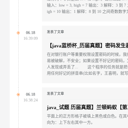
输入：low = 3, high = 7 输出：3 解释：3 到 
igh = 10 输出：1 解释：8 到 10 之间奇数数字为 [9
发表了文章
06.18
16:39:09
【java蓝桥杯_历届真题】密码发生
在对银行账户等重要权限设置密码的时候，我
易被破解，不安全；如果设置不好记的密码，
人发现或弄丢了... 这个程序的任务就是
用任何好记的拼音串(比如名字，王喜明，就写：w
发表了文章
06.18
16:38:24
java_试题 历届真题】兰顿蚂蚁
平面上的正方形格子被填上黑色或白色。在其
向为：上下左右其中一方。