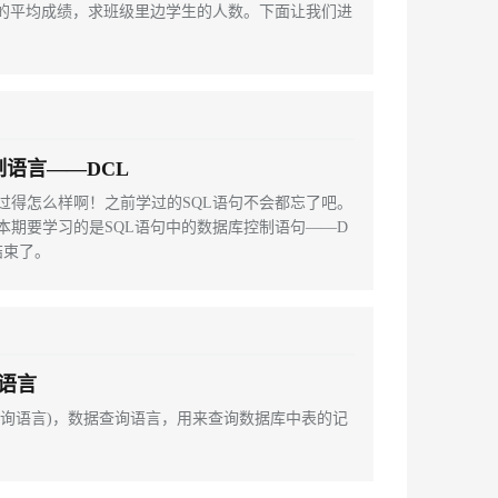
科的平均成绩，求班级里边学生的人数。下面让我们进
息提取
与 AI 智能体进行实时音视频通话
从文本、图片、视频中提取结构化的属性信息
构建支持视频理解的 AI 音视频实时通话应用
t.diy 一步搞定创意建站
构建大模型应用的安全防护体系
通过自然语言交互简化开发流程,全栈开发支持
通过阿里云安全产品对 AI 应用进行安全防护
制语言——DCL
过得怎么样啊！之前学过的SQL语句不会都忘了吧。
本期要学习的是SQL语句中的数据库控制语句——D
结束了。
L语言
ge(数据查询语言)，数据查询语言，用来查询数据库中表的记