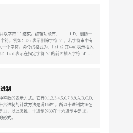
! 最右边的那个非0的数字是多少。 输入格式：输入
并以字符 ’.’ 结束。编辑功能有： 1 D：删除一
字符，例如：D s 表示删除字符 ’s’ ，若字符串中有
一个字符，命令的格式为：I a1 a2 其中a1表示插入
s d 表示在指定字符 ’s’ 的前面插入字符 ‘d’ ，
符的前面。 3 R：替换一个字符，命令格式为：R a
符，若在原串中有多个a1则应全部
六进制
。它有0,1,2,3,4,5,6,7,8,9,A,B,C,D,
。十六进制的计数方法是满16进1，所以十进制数16在
是11，以此类推，十进制的30在十六进制中是1E。
的形式。