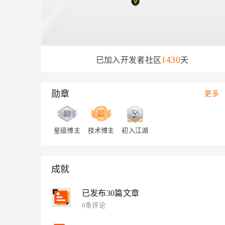
存储
天池大赛
Qwen3.7-Plus
云解析DNS
解决方案免费试用 新老
电子合同
最高领取价值200元试用
能看、能想、能动手的多模
安全
0
0
网络与CDN
AI 算法大赛
畅捷通
关注
粉丝
大数据开发治理平台 Data
AI 产品 免费试用
网络
安全
云开发大赛
Qwen3-VL-Plus
Tableau 订阅
1亿+ 大模型 tokens 和 
可观测
入门学习赛
1430
已加入开发者社区
天
中间件
AI空中课堂在线直播课
云防火墙
140+云产品 免费试用
上云与迁云
云原生的云上边界网络安全
产品新客免费试用，最长1
数据库
生态解决方案
勋章
更多
大模型服务
企业出海
大模型ACA认证体验
大数据计算
助力企业全员 AI 认知与能
行业生态解决方案
千问AI平台-Token Plan
政企业务
媒体服务
开发者生态解决方案
星级博主
技术博主
初入江湖
企业服务与云通信
千问AI平台-模型体验
AI 开发和 AI 应用解决
在线体验全尺寸、多种模态
域名与网站
成就
Happy 系列大模型
终端用户计算
已发布30篇文章
Serverless
0条评论
开发工具