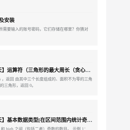
述及安装
所需要输入的账号密码，它们存储在哪里？你猜对
第二天】运算符（三角形的最大周长（贪心算
标的点)
s ，返回 由其中三个长度组成的、面积不为零的三角
的三角形，返回 0。
第一天】基本数据类型[在区间范围内统计奇数
工资平均值)
ow 和 high 之间（包括二者）奇数的数目。 示例 1：