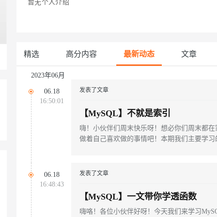
暂无个人介绍
Deepseek-v4-pro
HappyHors
同享
万小智 AI 建站低至 15元/月
Qoder CN
AI 短剧/漫剧
云原生数据库 
快递物流查询
WordPress
成为服务伙
高校合作
点，立即开启云上创新
覆盖公网/内网、递归/权威、移动APP等全场景解析服务
送.CN域名，送备案服务码
基于千问大模型等，支持代码智能生成、研发智能问答
AI助力短剧
态智能体模型
旗舰 MoE 大模型，百万上下文与顶尖推理能力
图生视频，流
Ubuntu
服务生态伙伴
云工开物
企业应用
Works
Night Plan 支持 Qwen 3.8-Max
云原生大数据计算服务 MaxCompute
AI 办公
容器服务 Kub
NEW
GLM-5.2
Wan2.7-T
Red Hat
30+ 款产品免费体验
Data Agent 驱动的一站式 Data+AI 开发治理平台
夜间 5 折，Qwen/Meoo/TokenPlan 客户专享
面向分析的企业级SaaS模式云数据仓库
AI智能应用
提供一站式管
科研合作
精选
高分内容
最新动态
文章
视觉 Coding、空间感知、多模态思考等全面升级
1M上下文，专为长程任务能力而生
ERP
堂（旗舰版）
SUSE
智能客服
CRM
2023年06月
防护产品
2个月
自动承接线索
建站小程序
发表了文章
OA 办公系统
AI 应用构建
大模型原生
06.18
16:50:01
力提升
财税管理
模板建站
【MySQL】不就是索引
Qoder
大模型服务平台百炼-应用模版
HOT
NEW
面向真实软件
个人版上线、团队版降价；千问3.8-Max首发发尝鲜
丰富多元化的应用模版和解决方案
400电话
定制建站
嗨！小伙伴们周末快乐呀！想必你们周末都在
做着自己喜欢做的事情吧！本期我们主要学习的
万有无界
大模型服务平台百炼-智能体
方案
广告营销
模板小程序
的模型效果
灵活可视化地构建企业级 Agent
定制小程序
秒悟
人工智能平台 PAI
发表了文章
06.18
APP 开发
云端极速 AI 
新一代 AI 视频生成模型，深度适配广告营销等场景
AI Native 的算法工程平台，一站式完成建模、训练、推理服务部署
16:48:43
【MySQL】一文带你学透函数
建站系统
嗨咯！各位小伙伴好呀！今天我们来学习MyS