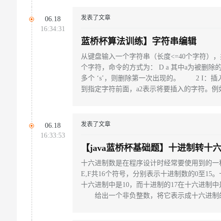
序，输入一个整数n(n<=100)，然后输出n
只有一个整数n
发表了文章
06.18
16:34:31
蓝桥杯算法训练】字符串编辑
从键盘输入一个字符串（长度<=40个字符），
个字符，命令的方式为： D a 其中a为被删除的
多个 ‘s’，则删除第一次出现的。 2 I：插入
到指定字符前面，a2表示将要插入的字符。例如：I 
若原串中有多个 ‘s’ ，则插入在最后一个字
1 a2 其中a1为被替换的字符，a2为替换的字
发表了文章
06.18
16:33:53
【java蓝桥杯基础题】十进制转十
十六进制数是在程序设计时经常要使用到的一种整数的表示方式
E,F共16个符号，分别表示十进制数的0至15
十六进制中是10，而十进制的17在十六进制中
给出一个非负整数，将它表示成十六进制