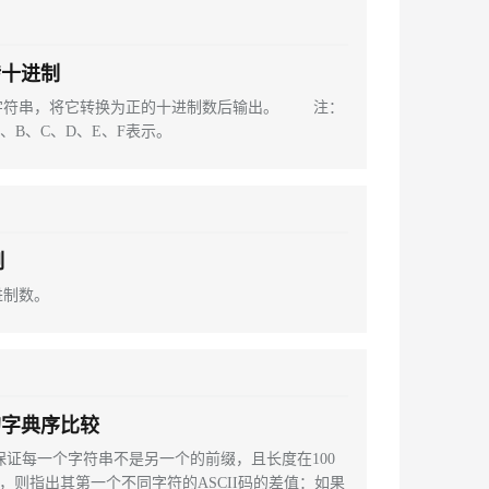
转十进制
数字符串，将它转换为正的十进制数后输出。 注：
、B、C、D、E、F表示。
制
进制数。
的字典序比较
保证每一个字符串不是另一个的前缀，且长度在100
等，则指出其第一个不同字符的ASCII码的差值：如果