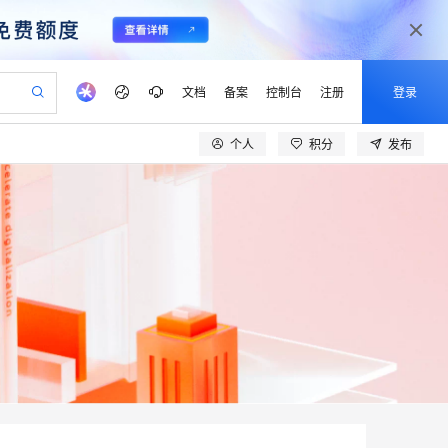
文档
备案
控制台
注册
登录
个人
积分
发布
验
作计划
器
AI 活动
专业服务
服务伙伴合作计划
开发者社区
加入我们
产品动态
服务平台百炼
阿里云 OPC 创新助力计划
一站式生成采购清单，支持单品或批量购买
io：打造专属 AI 语音助手
S产品伙伴计划（繁花）
峰会
CS
造的大模型服务与应用开发平台
一句话生成原生可编辑精美 PPT 文稿
AI 生产力先锋
Al MaaS 服务伙伴赋能合作
域名
博文
Careers
至高可申请百万元
Qwen3.8-Max 模型上线
开启高性价比 AI 编程新体验
弹性可伸缩的云计算服务
Qwen-Audio-3.0-Realtime 端到端实时语音角色扮演
输入一句话想法, 轻松生成专业的 PPT
先锋实践拓展 AI 生产力的边界
Token 补贴，五大权
计划
海大会
伙伴信用分合作计划
商标
问答
社会招聘
益加速 OPC 成功
eek-V4-Pro
SS
一键部署幻兽帕鲁游戏服务器
飞天发布时刻
HOT
Open Search 向量检索版支
划
备案
电子书
校园招聘
pSeek-V4-Pro
视频创作，一键激活电商全链路生产力
稳定、安全、高性价比、高性能的云存储服务
一键购买专属联机服务器，轻松开启游戏
所见，即是所愿
持视频检索 Pipeline 功能
更多支持
划
公司注册
镜像站
视频生成
语音识别与合成
专属 QwenPaw
漫剧工坊：一站式动画创作平台
AI 实训营
HOT
应用身份服务 (IDaaS)
合作伙伴培训与认证
划
上云迁移
站生成，高效打造优质广告素材
全接入的云上超级电脑
从聊天伙伴进化为能主动干活的本地数字员工
快速生产连贯的高质量长漫剧
从基础到进阶，Agent 创客手把手教你
OpenClaw 管理能力上线
lScope
我要反馈
e-1.1-T2V
Qwen3-TTS-Flash
查询合作伙伴
n Alibaba Cloud ISV 合作
代维服务
建企业门户网站
10 分钟搭建微信、支付宝小程序
MaxCompute MaxFrame 提
畅细腻的高质量视频
离线语音合成大模型，多语言方言自适应，低延迟高稳定
创新加速
ope
登录合作伙伴管理后台
我要建议
站，无忧落地极速上线
以可视化方式快速构建移动和 PC 门户网站
国内短信简单易用，安全可靠，秒级触达，全球覆盖200+国家和地区。
高效部署网站，快速应用到小程序
供自动弹性内存功能