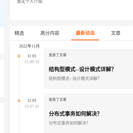
暂无个人介绍
Deepseek-v4-pro
HappyHors
同享
万小智 AI 建站低至 15元/月
Qoder CN
AI 短剧/漫剧
云原生数据库 
快递物流查询
WordPress
成为服务伙
高校合作
点，立即开启云上创新
覆盖公网/内网、递归/权威、移动APP等全场景解析服务
送.CN域名，送备案服务码
基于千问大模型等，支持代码智能生成、研发智能问答
AI助力短剧
态智能体模型
旗舰 MoE 大模型，百万上下文与顶尖推理能力
图生视频，流
Ubuntu
服务生态伙伴
云工开物
企业应用
Works
Night Plan 支持 Qwen 3.8-Max
云原生大数据计算服务 MaxCompute
AI 办公
容器服务 Kub
NEW
GLM-5.2
Wan2.7-T
Red Hat
30+ 款产品免费体验
Data Agent 驱动的一站式 Data+AI 开发治理平台
夜间 5 折，Qwen/Meoo/TokenPlan 客户专享
面向分析的企业级SaaS模式云数据仓库
AI智能应用
提供一站式管
科研合作
精选
高分内容
最新动态
文章
视觉 Coding、空间感知、多模态思考等全面升级
1M上下文，专为长程任务能力而生
ERP
堂（旗舰版）
SUSE
智能客服
CRM
2022年11月
防护产品
2个月
自动承接线索
建站小程序
发表了文章
OA 办公系统
AI 应用构建
大模型原生
11.01
15:08:59
力提升
财税管理
模板建站
结构型模式--设计模式详解？
Qoder
大模型服务平台百炼-应用模版
HOT
NEW
面向真实软件
个人版上线、团队版降价；千问3.8-Max首发发尝鲜
丰富多元化的应用模版和解决方案
400电话
定制建站
结构型模式--设计模式详解？
万有无界
大模型服务平台百炼-智能体
方案
广告营销
模板小程序
的模型效果
灵活可视化地构建企业级 Agent
定制小程序
发表了文章
11.01
秒悟
人工智能平台 PAI
15:07:42
APP 开发
云端极速 AI 
新一代 AI 视频生成模型，深度适配广告营销等场景
AI Native 的算法工程平台，一站式完成建模、训练、推理服务部署
分布式事务如何解决？
建站系统
分布式事务如何解决？