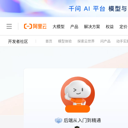
大模型
产品
解决方案
权益
定价
开发者社区
首页
模型体验
探索云世界
问产品
动手实
大模型
产品
解决方案
权益
定价
云市场
伙伴
服务
了解阿里云
精选产品
精选解决方案
普惠上云
产品定价
精选商城
成为销售伙伴
售前咨询
为什么选择阿里云
千问AI平台
了解云产品的定价详情
大模型服务平台百炼
千问办公，解锁你的工作
普惠上云 官方力荐
分销伙伴
在线服务
网站建设
什么是云计算
大
大模型服务与应用平台
企业级Agent产品，直接
云服务器38元/年起，超
咨询伙伴
多端小程序
技术领先
云上成本管理
售后服务
轻量应用服务器
Agency Agents：拥
官方推荐返现计划
大模型
精选产品
精选解决方案
Salesforce 国际版订阅
稳定可靠
管理和优化成本
推荐新用户得奖励，单订单
销售伙伴合作计划
自助服务
友盟天域
安全合规
人工智能与机器学习
AI
文本生成
云数据库 RDS
HappyHorse 打造一
云工开物
无影生态合作计划
在线服务
观测云
分析师报告
高校专属算力普惠，学生认
计算
互联网应用开发
Qwen3.8-Max
HOT
Salesforce On Alibaba C
工单服务
Tuya 物联网平台阿里云
研究报告与白皮书
人工智能平台 PAI
快速拥有专属 OpenClaw
大模
Consulting Partner 合
大数据
容器
智能体时代全能旗舰模型
免费试用
短信专区
后端从入门到精通
一站式AI开发、训练和推
蓝凌 OA
AI 大模型销售与服务生
现代化应用