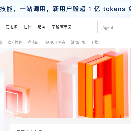
云市场
伙伴
服务
了解阿里云
践
官方博客
考认证
TIANCHI大赛
活动广场
下载
AI 特惠
数据与 API
成为产品伙伴
企业增值服务
最佳实践
价格计算器
AI 场景体
基础软件
产品伙伴合
阿里云认证
市场活动
配置报价
大模型
自助选配和估算价格
新方式
睿译宝，AI翻译排版一步到位
智启 AI 普惠权益
产品生态集成认证中心
企业支持计划
云上春晚
域名与网站
千问官方 MaaS 平台，为开发者和 Agent 而生，新用户赠送 1 亿 + tokens 额度
Qwen Aud
AI Coding
阿里云Maa
2026 阿里云
云服务器 E
为企业打
数据集
Windows
大模型认证
模型
NEW
NEW
交付可用成果
值低价云产品抢先购
上传文档即自动完成翻译和格式还原
至高享 1亿+免费 tokens，加速 Al 应用落地
提供智能易用的域名与建站服务
智能编程，一键
安全可靠、
产品生态伙伴
专家技术服务
云上奥运之旅
弹性计算合作
阿里云中企出
手机三要素
宝塔 Linux
全部认证
价格优势
有专属领域专家
GLM-5.2：长任务时代开源旗舰模型
阿里云 OPC 创新助力计划
千问大模型
即刻拥有 DeepS
AI 电商营销
对象存储 O
大模型
产品生态伙伴工作台
企业增值服务台
云栖战略参考
云存储合作计
云栖大会
身份实名认证
CentOS
训练营
推动算力普惠，释放技术红利
最高返9万
多领域专家智能体,一键组建 AI 虚拟交付团队
快速构建应用程序和网站，即刻迈出上云第一步
至高百万元 Token 补贴，加速一人公司成长
多元化、高性能、安全可靠的大模型服务
真正可用的 1M 上下文,一次完成代码全链路开发
轻松解锁专属 Dee
从图文生成到
云上的中国
数据库合作计
活动全景
短信
Docker
图片和
站式影视创作平台
Hermes Agent，打造自进化智能体
Token Plan 模型订阅计划
数字证书管理服务（原SSL证书）
5 分钟轻松部署
AI 广告创作
无影云电脑
企业成长
NEW
信息公告
看见新力量
云网络合作计
OCR 文字识别
JAVA
证享300元代金券
可视化编排打通从文字构思到成片全链路闭环
全托管，含MySQL、PostgreSQL、SQL Server、MariaDB多引擎
自主进化，持久记忆，越用越聪明
Qwen3.8-Max 首发尝鲜，限时加量 10 倍，夜间低至2折
实现全站HTTPS，呈现可信的WEB访问
图文、视频一
随时随地安
魔搭 Mode
Kimi-K3
HappyHors
NEW
loud
服务实践
官网公告
金融模力时刻
Salesforce O
版
发票查验
全能环境
Claude Code + GStack 打造工程团队
千问办公，限时限量积分加倍
Qoder
低代码高效构
AI 建站
短信服务
型
NEW
作计划
Kimi 最新旗舰模型，长程编程与推理利器
让文字生成流
计划
创新中心
魔搭 ModelSc
健康状态
理服务
让AI从“聊天伙伴”进化为能干活的“数字员工”
安装技能 GStack，拥有专属 AI 工程团队
你的AI工作搭子，覆盖日常办公高频场景
面向真实软件的智能体编程平台
0 代码专业建
客户案例
天气预报查询
操作系统
态合作计划