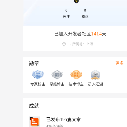
存储
天池大赛
Qwen3.7-Plus
云解析DNS
解决方案免费试用 新老
电子合同
最高领取价值200元试用
能看、能想、能动手的多模
安全
0
0
网络与CDN
AI 算法大赛
畅捷通
关注
粉丝
大数据开发治理平台 Data
AI 产品 免费试用
网络
安全
云开发大赛
Qwen3-VL-Plus
Tableau 订阅
1亿+ 大模型 tokens 和 
可观测
入门学习赛
1414
已加入开发者社区
天
中间件
AI空中课堂在线直播课
云防火墙
140+云产品 免费试用
上云与迁云
ip所属地：上海
云原生的云上边界网络安全
产品新客免费试用，最长1
数据库
生态解决方案
大模型服务
企业出海
大模型ACA认证体验
大数据计算
助力企业全员 AI 认知与能
勋章
行业生态解决方案
更多
千问AI平台-Token Plan
政企业务
媒体服务
开发者生态解决方案
企业服务与云通信
千问AI平台-模型体验
AI 开发和 AI 应用解决
专家博主
星级博主
技术博主
初入江湖
在线体验全尺寸、多种模态
域名与网站
Happy 系列大模型
终端用户计算
成就
Serverless
已发布195篇文章
开发工具
436条评论