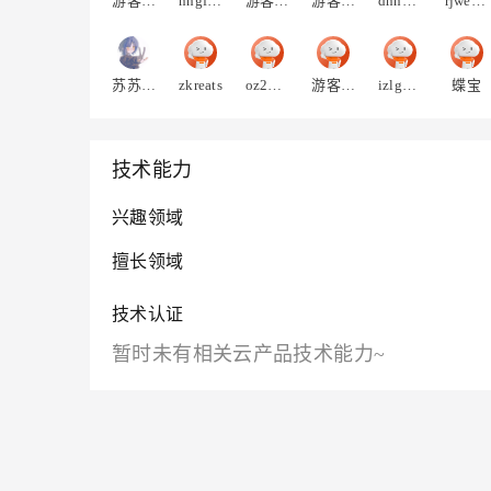
游客lorp7fiorjnb4
nhgfdphguqthc
游客shm6g5of2qpma
游客cn6wvtzvg6xdm
dnncrvrrmufq6
rjweukyarmib4
苏苏kim
zkreats
oz22zoj6f2m4u
游客a6q7rxew2smf2
izlgduodvcft4
蝶宝
技术能力
兴趣领域
擅长领域
技术认证
暂时未有相关云产品技术能力~