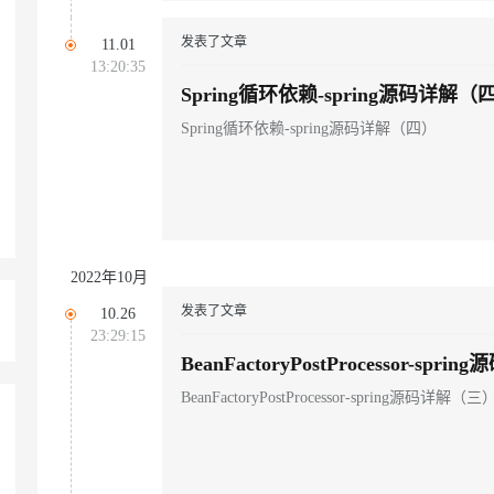
发表了文章
11.01
AI 应用
10分钟微调：让0.6B模型媲美235B模
多模态数据信
13:20:35
型
依托云原生高可用架构,实现Dify私有化部署
Spring循环依赖-spring源码详解（
用1%尺寸在特定领域达到大模型90%以上效果
一个 AI 助手
超强辅助，Bol
Spring循环依赖-spring源码详解（四）
即刻拥有 DeepSeek-R1 满血版
在企业官网、通讯软件中为客户提供 AI 客服
多种方案随心选，轻松解锁专属 DeepSeek
2022年10月
发表了文章
10.26
23:29:15
BeanFactoryPostProcessor-sp
BeanFactoryPostProcessor-spring源码详解（三