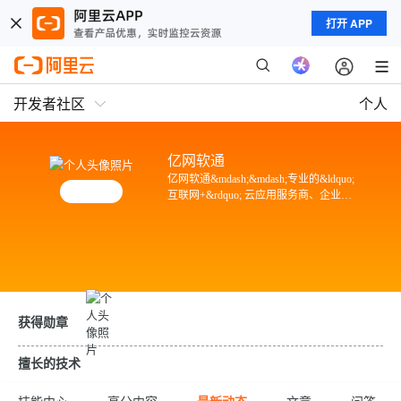
打开 APP
开发者社区
个人
亿网软通
亿网软通&mdash;&mdash;专业的&ldquo;
互联网+&rdquo; 云应用服务商、企业数
字经济的设计师建筑师 亿网软通正积极
将亿网云应用产品及开发服务推广至不
同垂直行业的重点客户，如电子商务、
O2O服务、教育、政务、各行业业务融
合、网络游戏、金融等
获得勋章
擅长的技术