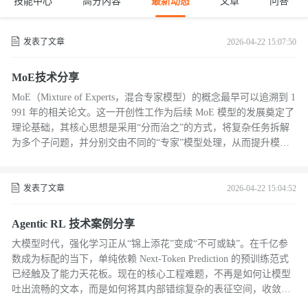
技能中心
高分内容
最新动态
文章
问答
发表了文章
2026-04-22 15:07:50
MoE技术分享
MoE（Mixture of Experts，混合专家模型）的概念最早可以追溯到 1
991 年的相关论文。这一开创性工作为后续 MoE 模型的发展奠定了
理论基础，其核心思想是采用“分而治之”的方式，将复杂任务拆解
为多个子问题，并分别交由不同的“专家”模型处理，从而提升模型
的表达能力和处理效率。
发表了文章
2026-04-22 15:04:52
Agentic RL 技术案例分享
大模型时代，强化学习正从“锦上添花”变成“不可或缺”。在千亿参
数成为标配的当下，单纯依赖 Next-Token Prediction 的预训练范式
已经触及了能力天花板。现在的核心工程难题，不再是如何让模型
吐出流畅的文本，而是如何将其内部错综复杂的表征空间，收敛到
符合人类逻辑与偏好的狭窄子集中。强化学习（RL）由此成为了跨