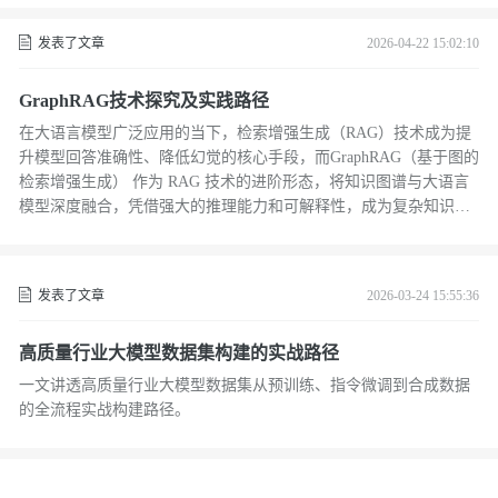
越这道鸿沟的核心组件，它不仅在做对齐，更是在尝试将单步的概
率预测，升维成一种具备多步规划属性的系统决策。
发表了文章
2026-04-22 15:02:10
GraphRAG技术探究及实践路径
在大语言模型广泛应用的当下，检索增强生成（RAG）技术成为提
升模型回答准确性、降低幻觉的核心手段，而GraphRAG（基于图的
检索增强生成） 作为 RAG 技术的进阶形态，将知识图谱与大语言
模型深度融合，凭借强大的推理能力和可解释性，成为复杂知识问
答、关系分析场景的关键解决方案。本文从基础认知、前沿技术、
实践路径三大维度，全面解析 GraphRAG 技术，探索其落地应用的
核心思路。
发表了文章
2026-03-24 15:55:36
高质量行业大模型数据集构建的实战路径
一文讲透高质量行业大模型数据集从预训练、指令微调到合成数据
的全流程实战构建路径。