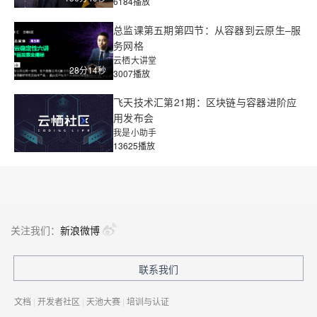
6184播放
总监课第五期第四节：从容器到云原生–服
务网格
云栖大讲堂
28分14秒
3007播放
飞天技术汇第21期：区块链与容器进阶应
用发布会
我是小助手
13625播放
关注我们：
新浪微博
联系我们
文档
|
开发者社区
|
天池大赛
|
培训与认证