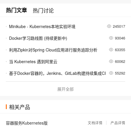
热门文章
热门讨论
Minikube - Kubernetes本地实验环境
245017
Docker学习路线图 (持续更新中)
93046
利用Zipkin对Spring Cloud应用进行服务追踪分析
63355
当 Kubernetes 遇到阿里云
60062
基于Docker容器的，Jenkins、GitLab构建持续集成CI
55292
谈谈 Docker Volume 之权限管理（一）
58818
展开全部
容器镜像服务 Docker镜像的基本使用
58857
相关产品
使用阿里云容器服务Jenkins 2.0实现持续集成之Pipeline篇(updated on 2016.12.23)
44211
利用Helm简化Kubernetes应用部署
41322
容器服务Kubernetes版
文档详情
产品详情