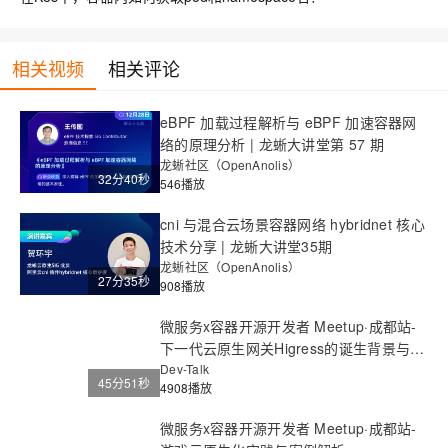
相关视频
相关评论
eBPF 加载过程解析与 eBPF 加速容器网
络的原理分析 | 龙蜥大讲堂第 57 期
龙蜥社区（OpenAnolis）
32分40秒
546播放
cni 与混合云场景容器网络 hybridnet 核心
技术分享 | 龙蜥大讲堂35期
龙蜥社区（OpenAnolis）
27分35秒
908播放
微服务x容器开源开发者 Meetup·成都站-
下一代云原生网关Higress的诞生背景与发
展历程
Dev-Talk
45分51秒
4908播放
微服务x容器开源开发者 Meetup·成都站-