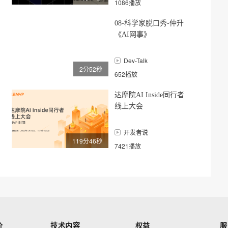
1086播放
08-科学家脱口秀-仲升
《AI网事》
Dev-Talk
2分52秒
652播放
达摩院AI Inside同行者
线上大会
开发者说
119分46秒
7421播放
价
技术内容
权益
服