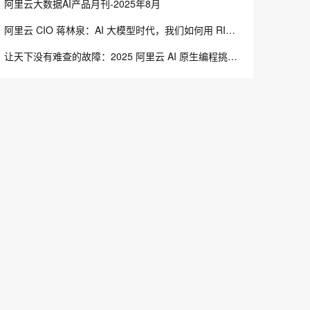
阿里云大数据AI产品月刊-2025年8月
阿里云 CIO 蒋林泉：AI 大模型时代，我们如何用 RIDE 实现 RaaS 的首次落地？
让天下没有难查的故障：2025 阿里云 AI 原生编程挑战赛正式启动