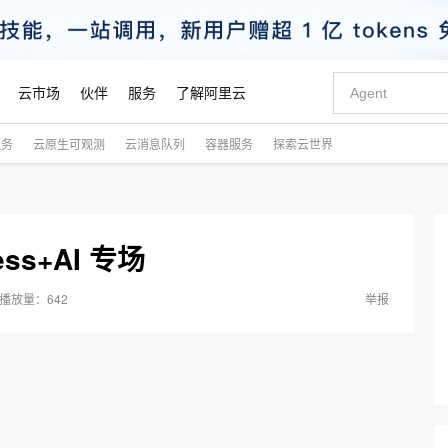
云市场
伙伴
服务
了解阿里云
服务
云原生可观测
云消息队列
容器服务
探索云世界
AI 特惠
数据与 API
成为产品伙伴
企业增值服务
最佳实践
价格计算器
AI 场景体
基础软件
产品伙伴合
阿里云认证
市场活动
配置报价
大模型
自助选配和估算价格
新方式
睿译宝，AI翻译排版一步到位
智启 AI 普惠权益
产品生态集成认证中心
企业支持计划
云上春晚
域名与网站
千问官方 MaaS 平台，为开发者和 Agent 而生，新用户赠送 1 亿 + tokens 额度
AI Coding
阿里云Maa
2026 阿里云
云服务器 E
为企业打
数据集
Windows
大模型认证
模型
NEW
交付可用成果
值低价云产品抢先购
上传文档即自动完成翻译和格式还原
至高享 1亿+免费 tokens，加速 Al 应用落地
提供智能易用的域名与建站服务
智能编程，一键
安全可靠、
ss+AI 专场
产品生态伙伴
专家技术服务
云上奥运之旅
弹性计算合作
阿里云中企出
手机三要素
宝塔 Linux
全部认证
价格优势
有专属领域专家
GLM-5.2：长任务时代开源旗舰模型
阿里云 OPC 创新助力计划
千问大模型
即刻拥有 DeepS
AI 电商营销
对象存储 O
大模型
产品生态伙伴工作台
企业增值服务台
云栖战略参考
云存储合作计
云栖大会
身份实名认证
CentOS
训练营
推动算力普惠，释放技术红利
最高返9万
多领域专家智能体,一键组建 AI 虚拟交付团队
快速构建应用程序和网站，即刻迈出上云第一步
至高百万元 Token 补贴，加速一人公司成长
多元化、高性能、安全可靠的大模型服务
真正可用的 1M 上下文,一次完成代码全链路开发
轻松解锁专属 Dee
从图文生成到
642
举报
云上的中国
数据库合作计
活动全景
短信
Docker
图片和
站式影视创作平台
Hermes Agent，打造自进化智能体
Token Plan 模型订阅计划
数字证书管理服务（原SSL证书）
5 分钟轻松部署
AI 广告创作
无影云电脑
企业成长
NEW
信息公告
看见新力量
云网络合作计
OCR 文字识别
JAVA
证享300元代金券
可视化编排打通从文字构思到成片全链路闭环
全托管，含MySQL、PostgreSQL、SQL Server、MariaDB多引擎
自主进化，持久记忆，越用越聪明
Qwen3.8-Max 首发尝鲜，限时加量 10 倍，夜间低至2折
实现全站HTTPS，呈现可信的WEB访问
图文、视频一
随时随地安
Kimi-K3
HappyHors
NEW
魔搭 Mode
loud
服务实践
官网公告
Kimi 最新旗舰模型，长程编程与推理利器
让文字生成流
金融模力时刻
Salesforce O
版
发票查验
全能环境
Claude Code + GStack 打造工程团队
千问办公，限时限量积分加倍
Qoder
低代码高效构
AI 建站
短信服务
型
NEW
作计划
计划
创新中心
魔搭 ModelSc
健康状态
理服务
让AI从“聊天伙伴”进化为能干活的“数字员工”
安装技能 GStack，拥有专属 AI 工程团队
你的AI工作搭子，覆盖日常办公高频场景
面向真实软件的智能体编程平台
0 代码专业建
客户案例
天气预报查询
操作系统
Deepseek-v4-pro
HappyHors
态合作计划