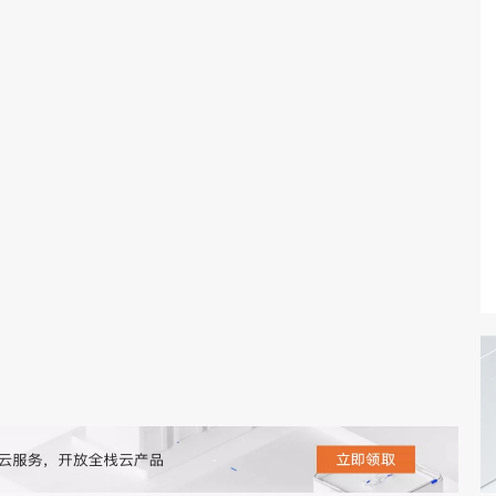
态智能体模型
旗舰 MoE 大模型，百万上下文与顶尖推理能力
图生视频，流
同享
万小智 AI 建站低至 15元/月
Qoder CN
AI 短剧/漫剧
云原生数据库 
快递物流查询
WordPress
成为服务伙
高校合作
点，立即开启云上创新
覆盖公网/内网、递归/权威、移动APP等全场景解析服务
送.CN域名，送备案服务码
基于千问大模型等，支持代码智能生成、研发智能问答
AI助力短剧
GLM-5.2
Wan2.7-T
Ubuntu
服务生态伙伴
视觉 Coding、空间感知、多模态思考等全面升级
1M上下文，专为长程任务能力而生
云工开物
企业应用
Works
Night Plan 支持 Qwen 3.8-Max
云原生大数据计算服务 MaxCompute
AI 办公
容器服务 Kub
NEW
Red Hat
30+ 款产品免费体验
Data Agent 驱动的一站式 Data+AI 开发治理平台
夜间 5 折，Qwen/Meoo/TokenPlan 客户专享
面向分析的企业级SaaS模式云数据仓库
AI智能应用
提供一站式管
科研合作
ERP
堂（旗舰版）
SUSE
智能客服
AI 应用构建
大模型原生
CRM
防护产品
2个月
自动承接线索
建站小程序
Qoder
大模型服务平台百炼-应用模版
OA 办公系统
HOT
NEW
面向真实软件
个人版上线、团队版降价；千问3.8-Max首发发尝鲜
丰富多元化的应用模版和解决方案
力提升
财税管理
模板建站
万有无界
大模型服务平台百炼-智能体
400电话
定制建站
的模型效果
灵活可视化地构建企业级 Agent
方案
广告营销
模板小程序
秒悟
人工智能平台 PAI
定制小程序
云端极速 AI 
新一代 AI 视频生成模型，深度适配广告营销等场景
AI Native 的算法工程平台，一站式完成建模、训练、推理服务部署
APP 开发
建站系统