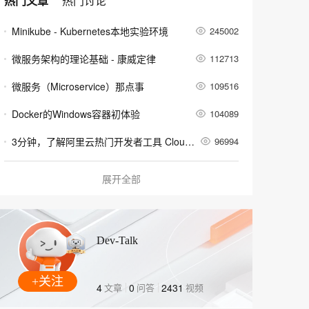
热门文章
热门讨论
安全
畅自然，细节丰富
高表现力语音合成大模型，语音克隆听感自然
我要投诉
PolarDB
上云场景组合购
Milvus 弹性伸缩功能新增节
伴
漫剧创作，剧本、分镜、视频高效生成
100%兼容MySQL、PostgreSQL，兼容Oracle，支持集中和分布式
覆盖90%+业务场景，专享组合折扣价
点支持范围
Minikube - Kubernetes本地实验环境
245002
2V
VPN
Fun-ASR
文戏情感细腻自然，动作戏激烈拳拳到肉，实现更强表演能力
支持中英文自由切换，具备更强的噪声鲁棒性
ernetes 版 ACK
云聚AI 严选权益
AI 原生数据库服务发布
SSL 证书
微服务架构的理论基础 - 康威定律
112713
，一键激活高效办公新体验
理容器应用的 K8s 服务
精选AI产品，从模型到应用全链提效
Agent 数据网关
堡垒机
微服务（Microservice）那点事
109516
AI 用量加速计划
云原生数据库 PolarDB
应用
防火墙
、识别商机，让客服更高效、服务更出色。
新老同享，达量后返
Agentic Database 发布
Docker的Windows容器初体验
104089
千问办公
主机安全
NEW
3分钟，了解阿里云热门开发者工具 Cloud Toolkit
96994
的智能体编程平台
一站式AI生产力平台
AI 应用及服务市场
Docker学习路线图 (持续更新中)
93035
伶鹊
展开全部
企业级人与Agent协作平台，接入和调度多个数字员工
智能客服平台，对话机器人、对话分析、智能外呼
利用Zipkin对Spring Cloud应用进行服务追踪分析
63351
AI 应用
大模型服务平台百炼 - 全妙
大模型
基于Docker容器的，Jenkins、GitLab构建持续集成CI
55283
应用创作平台
多模态内容创作工具，已接入 DeepSeek
Dev-Talk
自然语言处理
谈谈 Docker Volume 之权限管理（一）
58811
数据标注
容器镜像服务 Docker镜像的基本使用
58851
+关注
4
文章
0
问答
2431
视频
机器学习