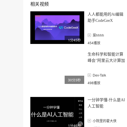
相关视频
人人都能用的Ai编辑
助手CodeGeeX
菜hhhh
1分45秒
454播放
生命科学和智能计算
峰会"阿里云大计算加
速HPC与AI融合"
Dev-Talk
30分3秒
498播放
一分钟学懂-什么是AI
人工智能
小院里的霍大侠
1分46秒