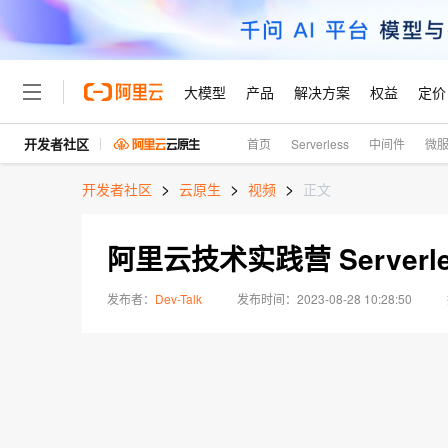
大模型
产品
解决方案
权益
定价
开发者社区
首页
Serverless
中间件
微
大模型
产品
解决方案
权益
定价
云市场
伙伴
服务
了解阿里云
精选产品
精选解决方案
普惠上云
产品定价
精选商城
成为销售伙伴
售前咨询
为什么选择阿里云
>
>
>
千问AI平台
开发者社区
云原生
视频
正文
了解云产品的定价详情
大模型服务平台百炼
千问办公，解锁你的工作
普惠上云 官方力荐
分销伙伴
在线服务
网站建设
什么是云计算
大
大模型服务与应用平台
企业级Agent产品，直接
云服务器38元/年起，超
阿里云技术实践营 Serverle
咨询伙伴
多端小程序
技术领先
云上成本管理
售后服务
轻量应用服务器
Agency Agents：拥
官方推荐返现计划
大模型
精选产品
精选解决方案
Salesforce 国际版订阅
稳定可靠
管理和优化成本
推荐新用户得奖励，单订单
发布者：
Dev-Talk
2023-08-28 10:28:50
销售伙伴合作计划
自助服务
友盟天域
安全合规
人工智能与机器学习
AI
文本生成
云数据库 RDS
HappyHorse 打造一
云工开物
无影生态合作计划
在线服务
观测云
分析师报告
高校专属算力普惠，学生认
计算
互联网应用开发
Qwen3.8-Max
HOT
Salesforce On Alibaba C
工单服务
智能体时代全能旗舰模型
Tuya 物联网平台阿里云
研究报告与白皮书
人工智能平台 PAI
快速拥有专属 OpenClaw
大模
Consulting Partner 合
容器
大数据
免费试用
短信专区
一站式AI开发、训练和推
蓝凌 OA
Qwen3.7-Plus
AI 大模型销售与服务生
现代化应用