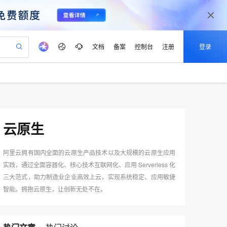
文档
备案
控制台
注册
登录
验
作计划
器
AI 活动
专业服务
服务伙伴合作计划
开发者社区
加入我们
产品动态
服务平台百炼
阿里云 OPC 创新助力计划
一站式生成采购清单，支持单品或批量购买
S产品伙伴计划（繁花）
峰会
CS
造的大模型服务与应用开发平台
Qwen Audio：打造专属 AI 语音助手
一句话生成原生可编辑精美 PPT 文稿
AI 生产力先锋
Al MaaS 服务伙伴赋能合作
域名
博文
Careers
NEW
至高可申请百万元
Qwen3.8-Max 模型上线
开启高性价比 AI 编程新体验
弹性可伸缩的云计算服务
Qwen-Audio-3.0-Realtime 端到端实时语音角色扮演
输入一句话想法, 轻松生成专业的 PPT
先锋实践拓展 AI 生产力的边界
云原生
Token 补贴，五大权
计划
海大会
伙伴信用分合作计划
商标
问答
社会招聘
益加速 OPC 成功
eek-V4-Pro
SS
一键部署幻兽帕鲁游戏服务器
飞天发布时刻
HOT
Open Search 向量检索版支
划
备案
电子书
校园招聘
pSeek-V4-Pro
视频创作，一键激活电商全链路生产力
稳定、安全、高性价比、高性能的云存储服务
一键购买专属联机服务器，轻松开启游戏
所见，即是所愿
持视频检索 Pipeline 功能
阿里云拥有国内全面的云原生产品技术以及大规模的云原生应用
更多支持
划
公司注册
镜像站
实践，通过全面容器化、核心技术互联网化、应用 Serverless 化
视频生成
语音识别与合成
专属 QwenPaw
漫剧工坊：一站式动画创作平台
AI 实训营
HOT
应用身份服务 (IDaaS)
合作伙伴培训与认证
三大范式，助力制造业企业高效上云，实现系统稳定、应用敏捷
划
上云迁移
站生成，高效打造优质广告素材
全接入的云上超级电脑
从聊天伙伴进化为能主动干活的本地数字员工
快速生产连贯的高质量长漫剧
从基础到进阶，Agent 创客手把手教你
OpenClaw 管理能力上线
e-1.1-T2V
Qwen3-TTS-Flash
智能。拥抱云原生，让创新无处不在。
lScope
我要反馈
查询合作伙伴
畅细腻的高质量视频
离线语音合成大模型，多语言方言自适应，低延迟高稳定
n Alibaba Cloud ISV 合作
代维服务
建企业门户网站
10 分钟搭建微信、支付宝小程序
MaxCompute MaxFrame 提
创新加速
ope
登录合作伙伴管理后台
我要建议
站，无忧落地极速上线
以可视化方式快速构建移动和 PC 门户网站
国内短信简单易用，安全可靠，秒级触达，全球覆盖200+国家和地区。
高效部署网站，快速应用到小程序
供自动弹性内存功能
e-1.1-I2V
Cosyvoice-V3-Flash