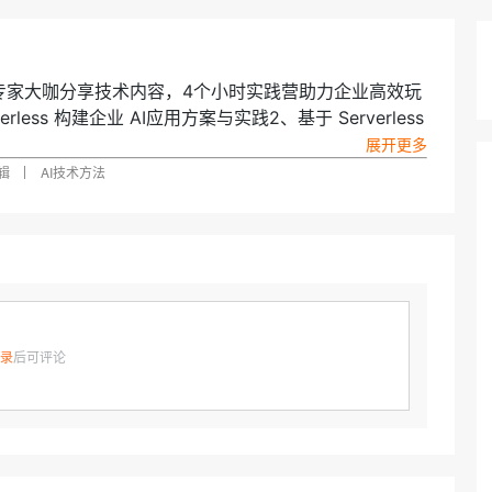
AI 应用
10分钟微调：让0.6B模型媲美235B模
多模态数据信
型
依托云原生高可用架构,实现Dify私有化部署
用1%尺寸在特定领域达到大模型90%以上效果
一个 AI 助手
超强辅助，Bol
位专家大咖分享技术内容，4个小时实践营助力企业高效玩
即刻拥有 DeepSeek-R1 满血版
在企业官网、通讯软件中为客户提供 AI 客服
ess 构建企业 AI应用方案与实践2、基于 Serverless
多种方案随心选，轻松解锁专属 DeepSeek
erless 大语言模型应用构建AI知识库4、Serverless 架构
逻辑
AI技术方法
能高级技术专家 寒斜｜阿里云智能技术专家 江昱｜阿
录
后可评论