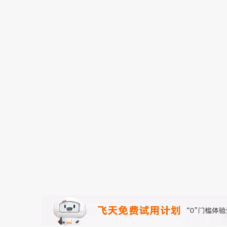
存储
天池大赛
能看、能想、能动手的多模
云解析DNS
解决方案免费试用 新老
电子合同
最高领取价值200元试用
安全
网络与CDN
AI 算法大赛
Qwen3-VL-Plus
畅捷通
大数据开发治理平台 Data
AI 产品 免费试用
网络
安全
云开发大赛
Tableau 订阅
1亿+ 大模型 tokens 和 
入门学习赛
可观测
中间件
AI空中课堂在线直播课
云防火墙
140+云产品 免费试用
大模型服务
上云与迁云
云原生的云上边界网络安全
产品新客免费试用，最长1
数据库
生态解决方案
千问AI平台-Token Plan
企业出海
大模型ACA认证体验
大数据计算
助力企业全员 AI 认知与能
行业生态解决方案
政企业务
媒体服务
千问AI平台-模型体验
开发者生态解决方案
在线体验全尺寸、多种模态
企业服务与云通信
AI 开发和 AI 应用解决
Happy 系列大模型
域名与网站
终端用户计算
Serverless
大模型解决方案
开发工具