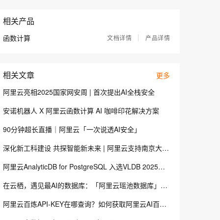
息提取
与 AI 智能体进行实时音视频通话
从文本、图片、视频中提取结构化的属性信息
构建支持视频理解的 AI 音视频实时通话应用
相关产品
t.diy 一步搞定创意建站
构建大模型应用的安全防护体系
函数计算
文档详情
产品详情
通过自然语言交互简化开发流程,全栈开发支持
通过阿里云安全产品对 AI 应用进行安全防护
相关文章
更多
阿里云亮相2025国家网安周 | 首次提出AI全栈安全
安诺机器人 X 阿里云函数计算 AI 咖啡印花解决方案
90分钟超长直播｜阿里云「一次说透AI安全」
深化新工科建设 共探智能新未来 | 阿里云支持南京大学苏州校区“AI DAY”盛大启幕丨云工开物
阿里云AnalyticDB for PostgreSQL 入选VLDB 2025：统一架构破局HTAP，Beam+Laser引擎赋能Data+AI融合新范式
在云栖，遇见最AI的数据库：「阿里云瑶池数据库」参会指南抢先看
阿里云百炼API-KEY在哪查询？如何获取阿里云AI百炼大模型的API-KEY？