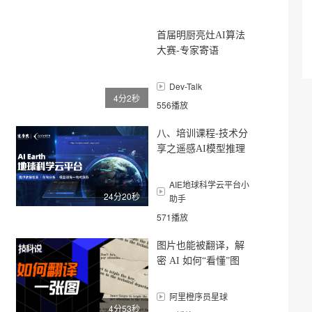
首届明厨亮灶AI算法
大赛-专家寄语
Dev-Talk
4分2秒
556播放
八、培训课程-技术分
享之遥感AI模型推理
中的科学计算
AIE地球科学云平台小
24分20秒
助手
571播放
图片也能被翻译，解
密 AI 如何“看懂”图
片？
阿里橙序员星球
4分53秒