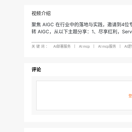
快速部署 Dify，高效搭建 
迁移与运维管理
视频介绍
10 分钟在聊天系统中增加
专有云
聚焦 AIGC 在行业中的落地与实践，邀请到4
转 AIGC，从以下主题分享：1、尽享红利，Serverl
技术搭建 Stable Diffusion 创作平台3、Serv
下的 AI 应用开发新范式
关键词：
AI部署服务
AI mcp
AI mcp服务
AI
讲师/嘉宾简介
评论
洛浩｜阿里云云原生高级架构师 卢令｜阿里云智
里云智能 Severless 产品专家
登