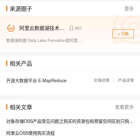
来源圈子
更多
【译】用SQL统一所有：一种有效的、语法惯用的流和表管理方法
8720
开源深度学习库BigDL在阿里云E-MapReduce上的实践
7595
阿里云数据湖技术社区
657
+ 订阅
11月14日Spark社区直播【 Spark on Kubernetes & YARN】
7084
数据湖构建·Data Lake Formation是阿里巴巴数据湖团队带来的最新一站式入湖解决方案，助力企业无缝对接多种计算引擎，打破孤岛，洞察业务价值。本技术圈会持续发布最新产品动向和技术解读，更有不定期视频直播，与您一起完成企业大数据架构转型。敬请关注官网：https://www.aliyun.com/product/bigdata/dlf
相关产品
开源大数据平台 E-MapReduce
文档详情
产品详情
相关文章
查看更多
对象存储OSS产品常见问题之购买的资源包和预留空间区别只购买了预留空间会自动抵扣如何解决
阿里云OSS使用购买流程