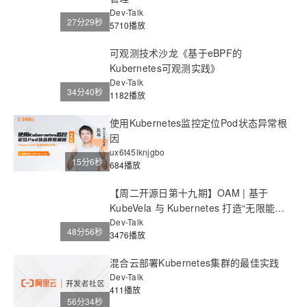
Dev-Talk
27分29秒
5710播放
可观测技术沙龙《基于eBPF的
Kubernetes可观测实践》
Dev-Talk
34分40秒
1182播放
使用Kubernetes监控定位Pod状态异常根
因
ux6t45lknjgbo
15分6秒
684播放
【周二开源日第十九期】OAM | 基于
KubeVela 与 Kubernetes 打造“无限能力”
的开放 PaaS
Dev-Talk
48分56秒
3476播放
混合云部署Kubernetes集群的最佳实践
Dev-Talk
411播放
56分34秒