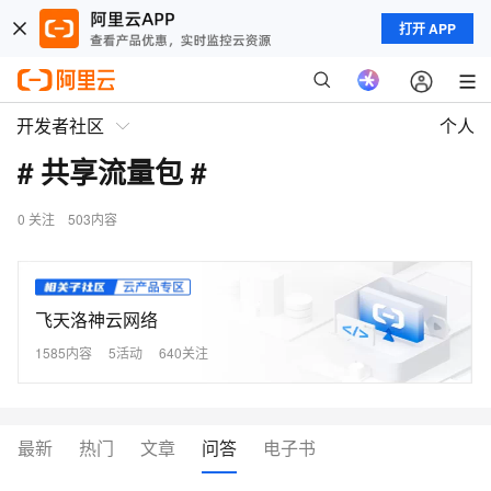
打开 APP
开发者社区
个人
# 共享流量包 #
0
关注
503内容
飞天洛神云网络
1585内容
5活动
640关注
最新
热门
文章
问答
电子书