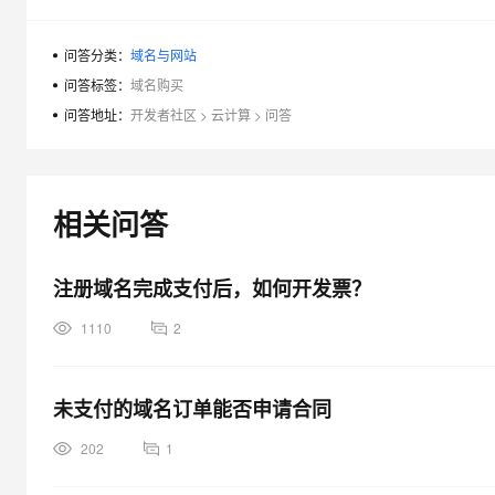
大模型解决方案
迁移与运维管理
问答分类：
域名与网站
快速部署 Dify，高效搭建 
问答标签：
域名购买
专有云
问答地址：
开发者社区
>
云计算
>
问答
10 分钟在聊天系统中增加
相关问答
注册域名完成支付后，如何开发票？
1110
2
未支付的域名订单能否申请合同
202
1