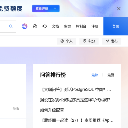
文档
备案
控制台
注册
登录
个人
积分
发布
验
作计划
器
AI 活动
专业服务
服务伙伴合作计划
开发者社区
加入我们
产品动态
服务平台百炼
阿里云 OPC 创新助力计划
一站式生成采购清单，支持单品或批量购买
io：打造专属 AI 语音助手
S产品伙伴计划（繁花）
峰会
CS
造的大模型服务与应用开发平台
一句话生成原生可编辑精美 PPT 文稿
AI 生产力先锋
Al MaaS 服务伙伴赋能合作
域名
博文
Careers
至高可申请百万元
Qwen3.8-Max 模型上线
开启高性价比 AI 编程新体验
弹性可伸缩的云计算服务
Qwen-Audio-3.0-Realtime 端到端实时语音角色扮演
输入一句话想法, 轻松生成专业的 PPT
先锋实践拓展 AI 生产力的边界
Token 补贴，五大权
计划
海大会
伙伴信用分合作计划
商标
问答
社会招聘
问答排行榜
最热
最新
益加速 OPC 成功
eek-V4-Pro
SS
一键部署幻兽帕鲁游戏服务器
飞天发布时刻
HOT
Open Search 向量检索版支
划
备案
电子书
校园招聘
pSeek-V4-Pro
视频创作，一键激活电商全链路生产力
稳定、安全、高性价比、高性能的云存储服务
一键购买专属联机服务器，轻松开启游戏
所见，即是所愿
持视频检索 Pipeline 功能
更多支持
【大咖问答】对话PostgreSQL 中国社区发起人之一，阿里云数据库高级专家 德哥
划
公司注册
镜像站
视频生成
语音识别与合成
专属 QwenPaw
漫剧工坊：一站式动画创作平台
AI 实训营
HOT
应用身份服务 (IDaaS)
据说在家办公的程序员是这样写代码的？
合作伙伴培训与认证
划
上云迁移
站生成，高效打造优质广告素材
全接入的云上超级电脑
从聊天伙伴进化为能主动干活的本地数字员工
快速生产连贯的高质量长漫剧
从基础到进阶，Agent 创客手把手教你
OpenClaw 管理能力上线
lScope
我要反馈
e-1.1-T2V
Qwen3-TTS-Flash
举报
如何升级配置
查询合作伙伴
n Alibaba Cloud ISV 合作
代维服务
建企业门户网站
10 分钟搭建微信、支付宝小程序
MaxCompute MaxFrame 提
畅细腻的高质量视频
离线语音合成大模型，多语言方言自适应，低延迟高稳定
创新加速
ope
登录合作伙伴管理后台
【藏经阁一起读（27）】本周推荐《Apache Flink案例集（2022版）》，你有哪些心得？
我要建议
站，无忧落地极速上线
以可视化方式快速构建移动和 PC 门户网站
国内短信简单易用，安全可靠，秒级触达，全球覆盖200+国家和地区。
高效部署网站，快速应用到小程序
供自动弹性内存功能