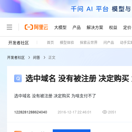
大模型
产品
解决方案
权益
定价
开发者社区
首页
模型体验
探索云世界
问产品
动手实
大模型
产品
解决方案
权益
定价
云市场
伙伴
服务
了解阿里云
精选产品
精选解决方案
普惠上云
产品定价
精选商城
成为销售伙伴
售前咨询
为什么选择阿里云
千问AI平台
开发者社区
问答
正文
了解云产品的定价详情
大模型服务平台百炼
千问办公，解锁你的工作
普惠上云 官方力荐
分销伙伴
在线服务
网站建设
什么是云计算
大
大模型服务与应用平台
企业级Agent产品，直接
云服务器38元/年起，超
咨询伙伴
多端小程序
技术领先
选中域名 没有被注册 决定购买
云上成本管理
售后服务
轻量应用服务器
Agency Agents：拥
官方推荐返现计划
大模型
精选产品
精选解决方案
Salesforce 国际版订阅
稳定可靠
管理和优化成本
推荐新用户得奖励，单订单
销售伙伴合作计划
自助服务
友盟天域
安全合规
人工智能与机器学习
AI
选中域名 没有被注册 决定购买 为啥支付不了
文本生成
云数据库 RDS
HappyHorse 打造一
云工开物
无影生态合作计划
在线服务
观测云
分析师报告
高校专属算力普惠，学生认
计算
互联网应用开发
Qwen3.8-Max
1228281288624040
2016-12-17 22:46:01
2051
HOT
Salesforce On Alibaba C
工单服务
Tuya 物联网平台阿里云
研究报告与白皮书
人工智能平台 PAI
快速拥有专属 OpenClaw
大模
Consulting Partner 合
大数据
容器
智能体时代全能旗舰模型
免费试用
短信专区
一站式AI开发、训练和推
蓝凌 OA
AI 大模型销售与服务生
现代化应用