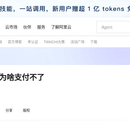
云市场
伙伴
服务
了解阿里云
践
官方博客
考认证
TIANCHI大赛
活动广场
下载
AI 特惠
数据与 API
成为产品伙伴
企业增值服务
最佳实践
价格计算器
AI 场景体
基础软件
产品伙伴合
阿里云认证
市场活动
配置报价
大模型
自助选配和估算价格
新方式
睿译宝，AI翻译排版一步到位
智启 AI 普惠权益
产品生态集成认证中心
企业支持计划
云上春晚
域名与网站
千问官方 MaaS 平台，为开发者和 Agent 而生，新用户赠送 1 亿 + tokens 额度
Qwen Aud
AI Coding
阿里云Maa
2026 阿里云
云服务器 E
为企业打
数据集
Windows
大模型认证
模型
NEW
NEW
交付可用成果
值低价云产品抢先购
上传文档即自动完成翻译和格式还原
至高享 1亿+免费 tokens，加速 Al 应用落地
提供智能易用的域名与建站服务
智能编程，一键
安全可靠、
产品生态伙伴
专家技术服务
云上奥运之旅
弹性计算合作
阿里云中企出
手机三要素
宝塔 Linux
全部认证
 为啥支付不了
价格优势
有专属领域专家
GLM-5.2：长任务时代开源旗舰模型
阿里云 OPC 创新助力计划
千问大模型
即刻拥有 DeepS
AI 电商营销
对象存储 O
大模型
产品生态伙伴工作台
企业增值服务台
云栖战略参考
云存储合作计
云栖大会
身份实名认证
CentOS
训练营
推动算力普惠，释放技术红利
最高返9万
多领域专家智能体,一键组建 AI 虚拟交付团队
快速构建应用程序和网站，即刻迈出上云第一步
至高百万元 Token 补贴，加速一人公司成长
多元化、高性能、安全可靠的大模型服务
真正可用的 1M 上下文,一次完成代码全链路开发
轻松解锁专属 Dee
从图文生成到
云上的中国
数据库合作计
活动全景
短信
Docker
图片和
站式影视创作平台
Hermes Agent，打造自进化智能体
Token Plan 模型订阅计划
数字证书管理服务（原SSL证书）
5 分钟轻松部署
AI 广告创作
无影云电脑
企业成长
NEW
信息公告
看见新力量
云网络合作计
OCR 文字识别
JAVA
证享300元代金券
可视化编排打通从文字构思到成片全链路闭环
全托管，含MySQL、PostgreSQL、SQL Server、MariaDB多引擎
自主进化，持久记忆，越用越聪明
Qwen3.8-Max 首发尝鲜，限时加量 10 倍，夜间低至2折
实现全站HTTPS，呈现可信的WEB访问
图文、视频一
随时随地安
魔搭 Mode
Kimi-K3
HappyHors
分享
版权
NEW
loud
服务实践
官网公告
金融模力时刻
Salesforce O
版
发票查验
全能环境
Claude Code + GStack 打造工程团队
千问办公，限时限量积分加倍
Qoder
低代码高效构
AI 建站
短信服务
型
NEW
作计划
Kimi 最新旗舰模型，长程编程与推理利器
让文字生成流
计划
创新中心
魔搭 ModelSc
健康状态
理服务
让AI从“聊天伙伴”进化为能干活的“数字员工”
安装技能 GStack，拥有专属 AI 工程团队
你的AI工作搭子，覆盖日常办公高频场景
面向真实软件的智能体编程平台
0 代码专业建
客户案例
天气预报查询
操作系统
态合作计划