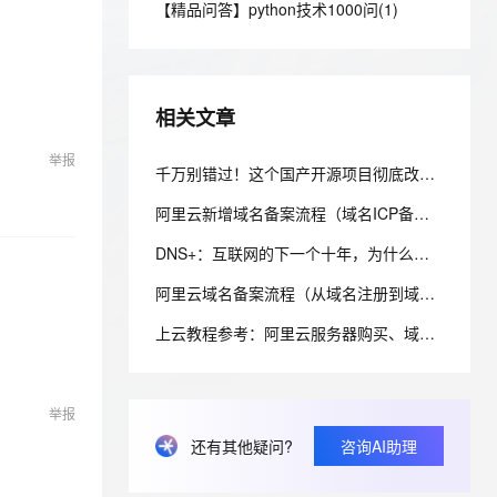
安全
【精品问答】python技术1000问(1)
我要投诉
e-1.1-I2V
Cosyvoice-V3-Flash
PolarDB
上云场景组合购
Milvus 弹性伸缩功能新增节
伴
漫剧创作，剧本、分镜、视频高效生成
100%兼容MySQL、PostgreSQL，兼容Oracle，支持集中和分布式
覆盖90%+业务场景，专享组合折扣价
点支持范围
畅自然，细节丰富
高表现力语音合成大模型，语音克隆听感自然
VPN
ernetes 版 ACK
云聚AI 严选权益
AI 原生数据库服务发布
SSL 证书
2V
Fun-ASR
，一键激活高效办公新体验
理容器应用的 K8s 服务
精选AI产品，从模型到应用全链提效
Agent 数据网关
相关文章
文戏情感细腻自然，动作戏激烈拳拳到肉，实现更强表演能力
支持中英文自由切换，具备更强的噪声鲁棒性
堡垒机
AI 用量加速计划
云原生数据库 PolarDB
举报
防火墙
千万别错过！这个国产开源项目彻底改变了你的域名资产管理方式，收藏它相当于多一个安全专家！
、识别商机，让客服更高效、服务更出色。
新老同享，达量后返
Agentic Database 发布
主机安全
应用
阿里云新增域名备案流程（域名ICP备案）图文详细教程
DNS+：互联网的下一个十年，为什么域名系统正在重新定义数字生态？ ——解读《“DNS+”发展白皮书（2023）》
千问办公
NEW
AI 应用及服务市场
的智能体编程平台
一站式AI生产力平台
阿里云域名备案流程（从域名注册到域名备案成功图文详解流程）
AI 应用
伶鹊
上云教程参考：阿里云服务器购买、域名注册、备案及域名绑定全流程指南
企业级人与Agent协作平台，接入和调度多个数字员工
智能客服平台，对话机器人、对话分析、智能外呼
大模型
大模型服务平台百炼 - 全妙
自然语言处理
举报
应用创作平台
多模态内容创作工具，已接入 DeepSeek
数据标注
还有其他疑问?
咨询AI助理
机器学习