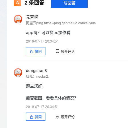
存储
天池大赛
2
条回答
写回答
Qwen3.7-Plus
云解析DNS
解决方案免费试用 新老
电子合同
最高领取价值200元试用
能看、能想、能动手的多模
安全
网络与CDN
AI 算法大赛
畅捷通
元芳啊
大数据开发治理平台 Data
AI 产品 免费试用
网络
阿里云ping https://ping.gaomeluo.com/aliyun/
安全
云开发大赛
Qwen3-VL-Plus
Tableau 订阅
1亿+ 大模型 tokens 和 
app吗？可以换pc操作看
可观测
入门学习赛
中间件
AI空中课堂在线直播课
云防火墙
140+云产品 免费试用
2019-07-17 20:34:51
上云与迁云
云原生的云上边界网络安全
产品新客免费试用，最长1
数据库
赞同
展开评论
生态解决方案
大模型服务
企业出海
大模型ACA认证体验
大数据计算
助力企业全员 AI 认知与能
行业生态解决方案
千问AI平台-Token Plan
政企业务
媒体服务
dongshan8
开发者生态解决方案
旺旺：nectar2。
企业服务与云通信
千问AI平台-模型体验
AI 开发和 AI 应用解决
题主您好，
在线体验全尺寸、多种模态
域名与网站
能否截图，看看具体的情况？
Happy 系列大模型
终端用户计算
2019-07-17 20:34:51
Serverless
赞同
展开评论
开发工具