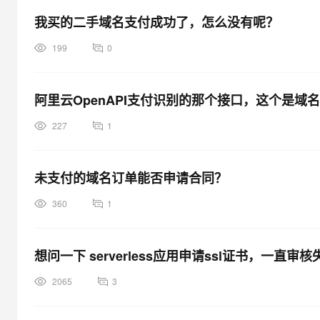
我买的二手域名支付成功了，怎么没有呢？
199
0
阿里云OpenAPI支付识别的那个接口，这个是域
227
1
未支付的域名订单能否申请合同？
360
1
想问一下 serverless应用申请ssl证书，一直
2065
3