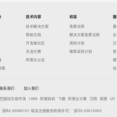
价
技术内容
权益
服
技术解决方案
免费试用
基
帮助文档
解决方案免费试用
企
开发者社区
高校计划
迁
天池大赛
推荐返现计划
官
器
阿里云认证
健
管理
信
联系我们
加入我们
巴国际交易市场
1688
阿里妈妈
飞猪
阿里云计算
万网
高德
UC
：
浙B2-20080101
域名注册服务机构许可：
浙D3-20210002