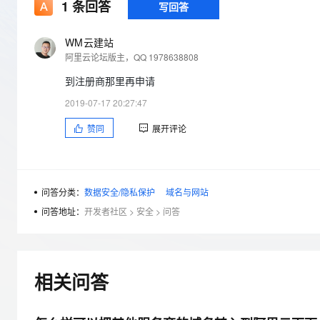
存储
天池大赛
1
条回答
写回答
Qwen3.7-Plus
云解析DNS
解决方案免费试用 新老
电子合同
最高领取价值200元试用
能看、能想、能动手的多模
安全
网络与CDN
AI 算法大赛
畅捷通
WM云建站
大数据开发治理平台 Data
AI 产品 免费试用
网络
阿里云论坛版主，QQ 1978638808
安全
云开发大赛
Qwen3-VL-Plus
Tableau 订阅
1亿+ 大模型 tokens 和 
到注册商那里再申请
可观测
入门学习赛
中间件
AI空中课堂在线直播课
云防火墙
140+云产品 免费试用
2019-07-17 20:27:47
上云与迁云
云原生的云上边界网络安全
产品新客免费试用，最长1
数据库
赞同
展开评论
生态解决方案
大模型服务
企业出海
大模型ACA认证体验
大数据计算
助力企业全员 AI 认知与能
行业生态解决方案
千问AI平台-Token Plan
政企业务
媒体服务
开发者生态解决方案
问答分类：
数据安全/隐私保护
域名与网站
企业服务与云通信
问答地址：
开发者社区
>
安全
>
问答
千问AI平台-模型体验
AI 开发和 AI 应用解决
在线体验全尺寸、多种模态
域名与网站
Happy 系列大模型
终端用户计算
相关问答
Serverless
开发工具