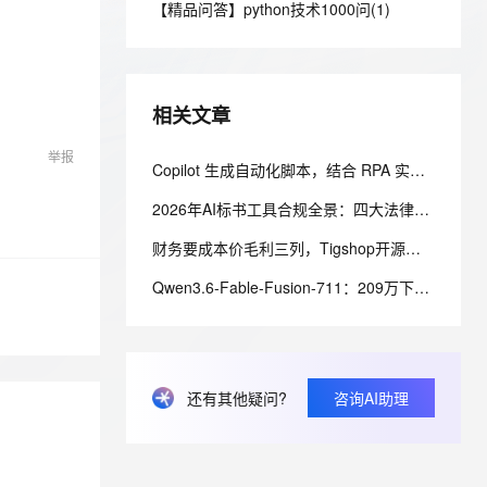
安全
【精品问答】python技术1000问(1)
我要投诉
e-1.1-I2V
Cosyvoice-V3-Flash
PolarDB
上云场景组合购
Milvus 弹性伸缩功能新增节
伴
漫剧创作，剧本、分镜、视频高效生成
100%兼容MySQL、PostgreSQL，兼容Oracle，支持集中和分布式
覆盖90%+业务场景，专享组合折扣价
点支持范围
畅自然，细节丰富
高表现力语音合成大模型，语音克隆听感自然
VPN
ernetes 版 ACK
云聚AI 严选权益
AI 原生数据库服务发布
SSL 证书
2V
Fun-ASR
，一键激活高效办公新体验
理容器应用的 K8s 服务
精选AI产品，从模型到应用全链提效
Agent 数据网关
相关文章
文戏情感细腻自然，动作戏激烈拳拳到肉，实现更强表演能力
支持中英文自由切换，具备更强的噪声鲁棒性
堡垒机
AI 用量加速计划
云原生数据库 PolarDB
举报
防火墙
Copilot 生成自动化脚本，结合 RPA 实现跨系统业务流转：EXE 打包与内网离线部署实践
、识别商机，让客服更高效、服务更出色。
新老同享，达量后返
Agentic Database 发布
主机安全
应用
2026年AI标书工具合规全景：四大法律风险与三道技术防线
财务要成本价毛利三列，Tigshop开源电商系统订单导出我这么加
千问办公
NEW
AI 应用及服务市场
的智能体编程平台
一站式AI生产力平台
Qwen3.6-Fable-Fusion-711：209万下载是真的，「首个开源破700」得另说
AI 应用
伶鹊
企业级人与Agent协作平台，接入和调度多个数字员工
智能客服平台，对话机器人、对话分析、智能外呼
大模型
大模型服务平台百炼 - 全妙
自然语言处理
还有其他疑问?
咨询AI助理
应用创作平台
多模态内容创作工具，已接入 DeepSeek
数据标注
机器学习