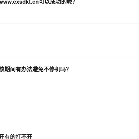
.cxsdkt.cn可以成功的呢？
AI 应用
10分钟微调：让0.6B模型媲美235B模
多模态数据信
型
依托云原生高可用架构,实现Dify私有化部署
用1%尺寸在特定领域达到大模型90%以上效果
一个 AI 助手
超强辅助，Bol
即刻拥有 DeepSeek-R1 满血版
在企业官网、通讯软件中为客户提供 AI 客服
多种方案随心选，轻松解锁专属 DeepSeek
核期间有办法避免不停机吗？
开有的打不开