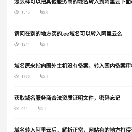
怎么样可以把其他服务商的域名转入到阿里云下面www
大模型解决方案
迁移与运维管理
1346
0
快速部署 Dify，高效搭建 
专有云
请问在别的地方买的.ee域名可以转入阿里云么
10 分钟在聊天系统中增加
1244
1
域名原来指向国外主机没有备案，转入国内备案审
1790
1
获取域名服务商合法资质证明文件，密码忘记
994
1
域名转入阿里云后，解析正常，网站有的地方打得