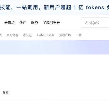
云市场
伙伴
服务
了解阿里云
践
官方博客
考认证
TIANCHI大赛
活动广场
下载
AI 特惠
数据与 API
成为产品伙伴
企业增值服务
最佳实践
价格计算器
AI 场景体
基础软件
产品伙伴合
阿里云认证
市场活动
配置报价
大模型
自助选配和估算价格
新方式
睿译宝，AI翻译排版一步到位
智启 AI 普惠权益
产品生态集成认证中心
企业支持计划
云上春晚
域名与网站
千问官方 MaaS 平台，为开发者和 Agent 而生，新用户赠送 1 亿 + tokens 额度
Qwen Aud
AI Coding
阿里云Maa
2026 阿里云
云服务器 E
为企业打
数据集
Windows
大模型认证
模型
NEW
NEW
交付可用成果
值低价云产品抢先购
上传文档即自动完成翻译和格式还原
至高享 1亿+免费 tokens，加速 Al 应用落地
提供智能易用的域名与建站服务
智能编程，一键
安全可靠、
产品生态伙伴
专家技术服务
云上奥运之旅
弹性计算合作
阿里云中企出
手机三要素
宝塔 Linux
全部认证
价格优势
有专属领域专家
GLM-5.2：长任务时代开源旗舰模型
阿里云 OPC 创新助力计划
千问大模型
即刻拥有 DeepS
AI 电商营销
对象存储 O
大模型
产品生态伙伴工作台
企业增值服务台
云栖战略参考
云存储合作计
云栖大会
身份实名认证
CentOS
训练营
推动算力普惠，释放技术红利
最高返9万
多领域专家智能体,一键组建 AI 虚拟交付团队
快速构建应用程序和网站，即刻迈出上云第一步
至高百万元 Token 补贴，加速一人公司成长
多元化、高性能、安全可靠的大模型服务
真正可用的 1M 上下文,一次完成代码全链路开发
轻松解锁专属 Dee
从图文生成到
云上的中国
数据库合作计
活动全景
短信
Docker
图片和
站式影视创作平台
Hermes Agent，打造自进化智能体
Token Plan 模型订阅计划
数字证书管理服务（原SSL证书）
5 分钟轻松部署
AI 广告创作
无影云电脑
企业成长
NEW
信息公告
看见新力量
云网络合作计
OCR 文字识别
JAVA
证享300元代金券
可视化编排打通从文字构思到成片全链路闭环
全托管，含MySQL、PostgreSQL、SQL Server、MariaDB多引擎
自主进化，持久记忆，越用越聪明
Qwen3.8-Max 首发尝鲜，限时加量 10 倍，夜间低至2折
实现全站HTTPS，呈现可信的WEB访问
图文、视频一
随时随地安
魔搭 Mode
Kimi-K3
HappyHors
版权
NEW
loud
服务实践
官网公告
金融模力时刻
Salesforce O
版
发票查验
全能环境
Claude Code + GStack 打造工程团队
千问办公，限时限量积分加倍
Qoder
低代码高效构
AI 建站
短信服务
型
NEW
作计划
Kimi 最新旗舰模型，长程编程与推理利器
让文字生成流
计划
创新中心
魔搭 ModelSc
健康状态
理服务
让AI从“聊天伙伴”进化为能干活的“数字员工”
安装技能 GStack，拥有专属 AI 工程团队
你的AI工作搭子，覆盖日常办公高频场景
面向真实软件的智能体编程平台
0 代码专业建
客户案例
天气预报查询
操作系统
态合作计划