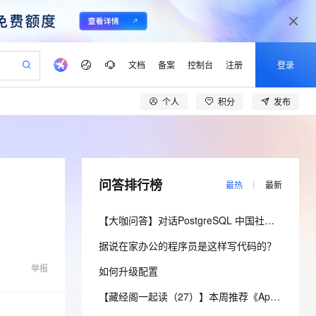
文档
备案
控制台
注册
登录
个人
积分
发布
验
作计划
器
AI 活动
专业服务
服务伙伴合作计划
开发者社区
加入我们
产品动态
服务平台百炼
阿里云 OPC 创新助力计划
一站式生成采购清单，支持单品或批量购买
io：打造专属 AI 语音助手
S产品伙伴计划（繁花）
峰会
CS
造的大模型服务与应用开发平台
一句话生成原生可编辑精美 PPT 文稿
AI 生产力先锋
Al MaaS 服务伙伴赋能合作
域名
博文
Careers
至高可申请百万元
Qwen3.8-Max 模型上线
开启高性价比 AI 编程新体验
弹性可伸缩的云计算服务
Qwen-Audio-3.0-Realtime 端到端实时语音角色扮演
输入一句话想法, 轻松生成专业的 PPT
先锋实践拓展 AI 生产力的边界
Token 补贴，五大权
计划
海大会
伙伴信用分合作计划
商标
问答
社会招聘
问答排行榜
最热
最新
益加速 OPC 成功
eek-V4-Pro
SS
一键部署幻兽帕鲁游戏服务器
飞天发布时刻
HOT
Open Search 向量检索版支
划
备案
电子书
校园招聘
pSeek-V4-Pro
视频创作，一键激活电商全链路生产力
稳定、安全、高性价比、高性能的云存储服务
一键购买专属联机服务器，轻松开启游戏
所见，即是所愿
持视频检索 Pipeline 功能
更多支持
【大咖问答】对话PostgreSQL 中国社区发起人之一，阿里云数据库高级专家 德哥
划
公司注册
镜像站
视频生成
语音识别与合成
专属 QwenPaw
漫剧工坊：一站式动画创作平台
AI 实训营
HOT
应用身份服务 (IDaaS)
据说在家办公的程序员是这样写代码的？
合作伙伴培训与认证
划
上云迁移
站生成，高效打造优质广告素材
全接入的云上超级电脑
从聊天伙伴进化为能主动干活的本地数字员工
快速生产连贯的高质量长漫剧
从基础到进阶，Agent 创客手把手教你
OpenClaw 管理能力上线
lScope
我要反馈
e-1.1-T2V
Qwen3-TTS-Flash
举报
如何升级配置
查询合作伙伴
n Alibaba Cloud ISV 合作
代维服务
建企业门户网站
10 分钟搭建微信、支付宝小程序
MaxCompute MaxFrame 提
畅细腻的高质量视频
离线语音合成大模型，多语言方言自适应，低延迟高稳定
创新加速
ope
登录合作伙伴管理后台
【藏经阁一起读（27）】本周推荐《Apache Flink案例集（2022版）》，你有哪些心得？
我要建议
站，无忧落地极速上线
以可视化方式快速构建移动和 PC 门户网站
国内短信简单易用，安全可靠，秒级触达，全球覆盖200+国家和地区。
高效部署网站，快速应用到小程序
供自动弹性内存功能