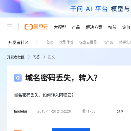
大模型
产品
解决方案
权益
定价
开发者社区
首页
模型体验
探索云世界
问产品
动手实
大模型
产品
解决方案
权益
定价
云市场
伙伴
服务
了解阿里云
精选产品
精选解决方案
普惠上云
产品定价
精选商城
成为销售伙伴
售前咨询
为什么选择阿里云
千问AI平台
开发者社区
问答
正文
了解云产品的定价详情
大模型服务平台百炼
千问办公，解锁你的工作
普惠上云 官方力荐
分销伙伴
在线服务
网站建设
什么是云计算
大
大模型服务与应用平台
企业级Agent产品，直接
云服务器38元/年起，超
咨询伙伴
多端小程序
技术领先
域名密码丢失，转入？
云上成本管理
售后服务
轻量应用服务器
Agency Agents：拥
官方推荐返现计划
大模型
精选产品
精选解决方案
Salesforce 国际版订阅
稳定可靠
管理和优化成本
推荐新用户得奖励，单订单
销售伙伴合作计划
自助服务
友盟天域
安全合规
人工智能与机器学习
AI
域名密码丢失，如何转入阿狸云？
文本生成
云数据库 RDS
HappyHorse 打造一
云工开物
无影生态合作计划
在线服务
观测云
分析师报告
高校专属算力普惠，学生认
计算
互联网应用开发
Qwen3.8-Max
tandelai
2016-11-20 21:52:26
1758
分享
HOT
Salesforce On Alibaba C
工单服务
Tuya 物联网平台阿里云
研究报告与白皮书
人工智能平台 PAI
快速拥有专属 OpenClaw
大模
Consulting Partner 合
大数据
容器
智能体时代全能旗舰模型
免费试用
短信专区
一站式AI开发、训练和推
蓝凌 OA
AI 大模型销售与服务生
现代化应用