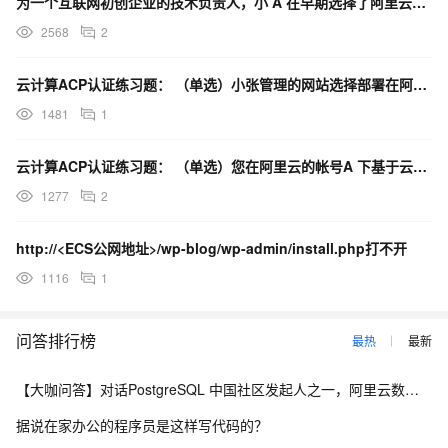
为一个互联网初创企业的技术负责人，小 A 在早期选择了阿里云的云服务器 ECS 并将 Java 应用
2568
2
云计算ACP认证练习题： （单选）小张管理的网站选择部署在阿里云的云服务器ECS 实例上，最近发现
1481
1
云计算ACP认证练习题： （单选）您在阿里云的帐号A 下基于云服务器ECS 实例搭建好了Web 应用
1277
2
http://<ECS公网地址>/wp-blog/wp-admin/install.php打不开
1116
1
问答排行榜
最热
最新
【大咖问答】对话PostgreSQL 中国社区发起人之一，阿里云数据库高级专家 德哥
据说在家办公的程序员是这样写代码的？