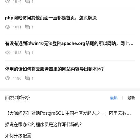
1674
1
php网站访问其他页面一直都是首页，怎么解决
1011
1
有没有遇到过win10无法登陆apache.org结尾的所以网站，网上找了个dns服务器才登陆上去的
1813
1
停用的话如何将云服务器里的网站内容导出到本地？
1190
1
问答排行榜
最热
最新
【大咖问答】对话PostgreSQL 中国社区发起人之一，阿里云数据库高级专家 德哥
据说在家办公的程序员是这样写代码的？
如何升级配置