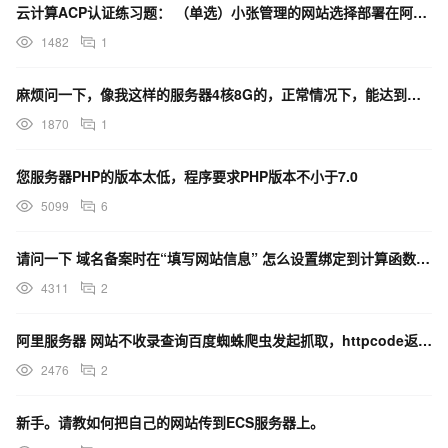
云计算ACP认证练习题： （单选）小张管理的网站选择部署在阿里云的云服务器ECS 实例上，最近发现
1482
1
麻烦问一下，像我这样的服务器4核8G的，正常情况下，能达到多少并发量？这个并发量，我网站同时应用的人
1870
1
您服务器PHP的版本太低，程序要求PHP版本不小于7.0
5099
6
请问一下 域名备案时在“填写网站信息” 怎么设置绑定到计算函数中呢 不想设置ECS。
4311
2
阿里服务器 网站不收录查询百度蜘蛛爬虫发起抓取，httpcode返回码是5XX求解
2476
2
新手。请教如何把自己的网站传到ECS服务器上。