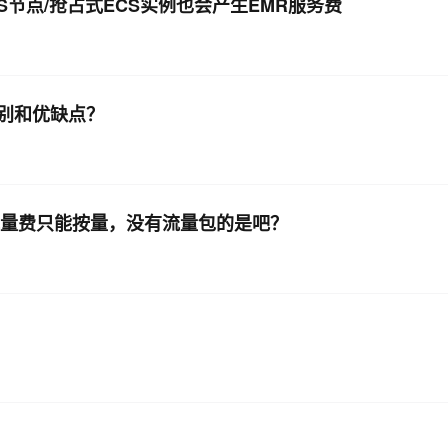
CS节点/抢占式ECS实例也会产生EMR服务费
AI 应用
10分钟微调：让0.6B模型媲美235B模
多模态数据信
型
依托云原生高可用架构,实现Dify私有化部署
用1%尺寸在特定领域达到大模型90%以上效果
别和优缺点？
一个 AI 助手
超强辅助，Bol
即刻拥有 DeepSeek-R1 满血版
在企业官网、通讯软件中为客户提供 AI 客服
多种方案随心选，轻松解锁专属 DeepSeek
流量费只能按量，没有流量包的是吧？