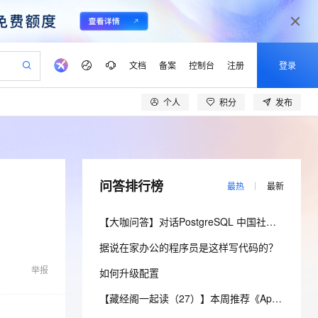
文档
备案
控制台
注册
登录
个人
积分
发布
验
作计划
器
AI 活动
专业服务
服务伙伴合作计划
开发者社区
加入我们
产品动态
服务平台百炼
阿里云 OPC 创新助力计划
一站式生成采购清单，支持单品或批量购买
io：打造专属 AI 语音助手
S产品伙伴计划（繁花）
峰会
CS
造的大模型服务与应用开发平台
一句话生成原生可编辑精美 PPT 文稿
AI 生产力先锋
Al MaaS 服务伙伴赋能合作
域名
博文
Careers
至高可申请百万元
Qwen3.8-Max 模型上线
开启高性价比 AI 编程新体验
弹性可伸缩的云计算服务
Qwen-Audio-3.0-Realtime 端到端实时语音角色扮演
输入一句话想法, 轻松生成专业的 PPT
先锋实践拓展 AI 生产力的边界
Token 补贴，五大权
计划
海大会
伙伴信用分合作计划
商标
问答
社会招聘
问答排行榜
最热
最新
益加速 OPC 成功
eek-V4-Pro
SS
一键部署幻兽帕鲁游戏服务器
飞天发布时刻
HOT
Open Search 向量检索版支
划
备案
电子书
校园招聘
pSeek-V4-Pro
视频创作，一键激活电商全链路生产力
稳定、安全、高性价比、高性能的云存储服务
一键购买专属联机服务器，轻松开启游戏
所见，即是所愿
持视频检索 Pipeline 功能
更多支持
【大咖问答】对话PostgreSQL 中国社区发起人之一，阿里云数据库高级专家 德哥
划
公司注册
镜像站
视频生成
语音识别与合成
专属 QwenPaw
漫剧工坊：一站式动画创作平台
AI 实训营
HOT
应用身份服务 (IDaaS)
据说在家办公的程序员是这样写代码的？
合作伙伴培训与认证
划
上云迁移
站生成，高效打造优质广告素材
全接入的云上超级电脑
从聊天伙伴进化为能主动干活的本地数字员工
快速生产连贯的高质量长漫剧
从基础到进阶，Agent 创客手把手教你
OpenClaw 管理能力上线
lScope
我要反馈
e-1.1-T2V
Qwen3-TTS-Flash
举报
如何升级配置
查询合作伙伴
n Alibaba Cloud ISV 合作
代维服务
建企业门户网站
10 分钟搭建微信、支付宝小程序
MaxCompute MaxFrame 提
畅细腻的高质量视频
离线语音合成大模型，多语言方言自适应，低延迟高稳定
创新加速
ope
登录合作伙伴管理后台
【藏经阁一起读（27）】本周推荐《Apache Flink案例集（2022版）》，你有哪些心得？
我要建议
站，无忧落地极速上线
以可视化方式快速构建移动和 PC 门户网站
国内短信简单易用，安全可靠，秒级触达，全球覆盖200+国家和地区。
高效部署网站，快速应用到小程序
供自动弹性内存功能