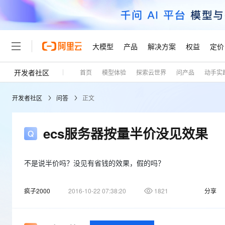
大模型
产品
解决方案
权益
定价
开发者社区
首页
模型体验
探索云世界
问产品
动手实
大模型
产品
解决方案
权益
定价
云市场
伙伴
服务
了解阿里云
精选产品
精选解决方案
普惠上云
产品定价
精选商城
成为销售伙伴
售前咨询
为什么选择阿里云
千问AI平台
开发者社区
问答
正文
了解云产品的定价详情
大模型服务平台百炼
千问办公，解锁你的工作
普惠上云 官方力荐
分销伙伴
在线服务
网站建设
什么是云计算
大
大模型服务与应用平台
企业级Agent产品，直接
云服务器38元/年起，超
咨询伙伴
多端小程序
技术领先
ecs服务器按量半价没见效果
云上成本管理
售后服务
轻量应用服务器
Agency Agents：拥
官方推荐返现计划
大模型
精选产品
精选解决方案
Salesforce 国际版订阅
稳定可靠
管理和优化成本
推荐新用户得奖励，单订单
销售伙伴合作计划
自助服务
友盟天域
安全合规
人工智能与机器学习
AI
不是说半价吗？没见有省钱的效果，假的吗？
文本生成
云数据库 RDS
HappyHorse 打造一
云工开物
无影生态合作计划
在线服务
观测云
分析师报告
高校专属算力普惠，学生认
计算
互联网应用开发
Qwen3.8-Max
疯子2000
2016-10-22 07:38:20
1821
分享
HOT
Salesforce On Alibaba C
工单服务
Tuya 物联网平台阿里云
研究报告与白皮书
人工智能平台 PAI
快速拥有专属 OpenClaw
大模
Consulting Partner 合
大数据
容器
智能体时代全能旗舰模型
免费试用
短信专区
一站式AI开发、训练和推
蓝凌 OA
AI 大模型销售与服务生
现代化应用