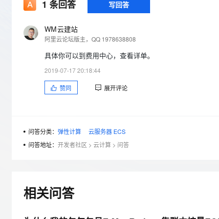
存储
天池大赛
1
条回答
写回答
Qwen3.7-Plus
云解析DNS
解决方案免费试用 新老
电子合同
最高领取价值200元试用
能看、能想、能动手的多模
安全
网络与CDN
AI 算法大赛
畅捷通
WM云建站
大数据开发治理平台 Data
AI 产品 免费试用
网络
阿里云论坛版主，QQ 1978638808
安全
云开发大赛
Qwen3-VL-Plus
Tableau 订阅
1亿+ 大模型 tokens 和 
具体你可以到费用中心，查看详单。
可观测
入门学习赛
中间件
AI空中课堂在线直播课
云防火墙
140+云产品 免费试用
2019-07-17 20:18:44
上云与迁云
云原生的云上边界网络安全
产品新客免费试用，最长1
数据库
赞同
展开评论
生态解决方案
大模型服务
企业出海
大模型ACA认证体验
大数据计算
助力企业全员 AI 认知与能
行业生态解决方案
千问AI平台-Token Plan
政企业务
媒体服务
开发者生态解决方案
问答分类：
弹性计算
云服务器 ECS
企业服务与云通信
问答地址：
开发者社区
>
云计算
>
问答
千问AI平台-模型体验
AI 开发和 AI 应用解决
在线体验全尺寸、多种模态
域名与网站
Happy 系列大模型
终端用户计算
相关问答
Serverless
开发工具