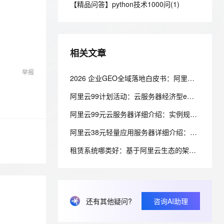
安全
【精品问答】python技术1000问(1)
我要投诉
e-1.1-I2V
Cosyvoice-V3-Flash
PolarDB
上云场景组合购
Milvus 弹性伸缩功能新增节
伴
漫剧创作，剧本、分镜、视频高效生成
100%兼容MySQL、PostgreSQL，兼容Oracle，支持集中和分布式
覆盖90%+业务场景，专享组合折扣价
点支持范围
畅自然，细节丰富
高表现力语音合成大模型，语音克隆听感自然
VPN
ernetes 版 ACK
云聚AI 严选权益
AI 原生数据库服务发布
SSL 证书
2V
Fun-ASR
，一键激活高效办公新体验
理容器应用的 K8s 服务
精选AI产品，从模型到应用全链提效
Agent 数据网关
相关文章
文戏情感细腻自然，动作戏激烈拳拳到肉，实现更强表演能力
支持中英文自由切换，具备更强的噪声鲁棒性
堡垒机
AI 用量加速计划
云原生数据库 PolarDB
举报
防火墙
2026 企业GEO全域落地白皮书：阿里云环境下AI知识库搭建全方案
、识别商机，让客服更高效、服务更出色。
新老同享，达量后返
Agentic Database 发布
主机安全
应用
阿里云99计划活动：云服务器经济型e实例2核2G3M带宽99元1年，还有99套餐专属优惠
阿里云99元云服务器详细介绍：实例规格和配置、购买和续费规则、适用场景解析
千问办公
NEW
AI 应用及服务市场
的智能体编程平台
一站式AI生产力平台
阿里云38元轻量应用服务器详细介绍：配置、抢购规则、适用场景与选购攻略
AI 应用
伶鹊
租赁系统哪类好：基于阿里云生态的架构设计与选型考量
企业级人与Agent协作平台，接入和调度多个数字员工
智能客服平台，对话机器人、对话分析、智能外呼
大模型
大模型服务平台百炼 - 全妙
自然语言处理
应用创作平台
多模态内容创作工具，已接入 DeepSeek
数据标注
还有其他疑问?
咨询AI助理
机器学习