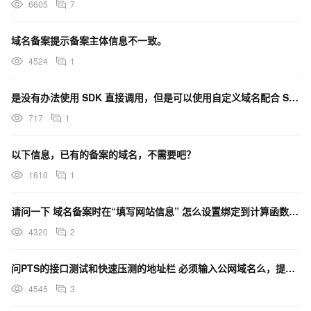
6605
7
域名备案提示备案主体信息不一致。
4524
1
是没有办法使用 SDK 直接调用，但是可以使用自定义域名配合 SDK 签名算法认证和调用对吗？Sdk
717
1
以下信息，已有的备案的域名，不需要吧？
1610
1
请问一下 域名备案时在“填写网站信息” 怎么设置绑定到计算函数中呢 不想设置ECS。
4320
2
问PTS的接口测试和快速压测的地址栏 必须输入公网域名么，提示我域名解析失败 我在公司办公网络内，在
4545
3