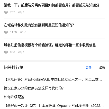
请教一下，前后端分离的项目如何部署应用？部署前无法知道分配的域名信息。
767
1
在域名转移失败有没有接到阿里云短信通知的？
1179
0
域名注册信息模板有个邮箱验证，绑定的邮箱一直未收到信息
886
1
问答排行榜
最热
最新
【大咖问答】对话PostgreSQL 中国社区发起人之一，阿里云数据库高级专家 德哥
据说在家办公的程序员是这样写代码的？
如何升级配置
【藏经阁一起读（27）】本周推荐《Apache Flink案例集（2022版）》，你有哪些心得？