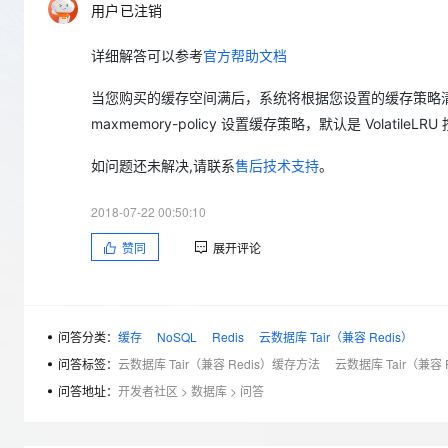
存储
天池大赛
Qwen3.7-Plus
用户已注销
云解析DNS
解决方案免费试用 新老
电子合同
最高领取价值200元试用
能看、能想、能动手的多模
安全
网络与CDN
AI 算法大赛
畅捷通
详细解答可以参考
官方帮助文档
大数据开发治理平台 Data
AI 产品 免费试用
网络
安全
云开发大赛
Qwen3-VL-Plus
Tableau 订阅
当您购买的缓存空间满后，系统将根据您设置的缓存策略
1亿+ 大模型 tokens 和 
可观测
入门学习赛
中间件
maxmemory-policy
设置缓存策略，默认是 Volatile
AI空中课堂在线直播课
云防火墙
140+云产品 免费试用
上云与迁云
云原生的云上边界网络安全
产品新客免费试用，最长1
数据库
如问题还未解决,请联系
售后技术支持
。
生态解决方案
大模型服务
企业出海
大模型ACA认证体验
大数据计算
2018-07-22 00:50:10
助力企业全员 AI 认知与能
行业生态解决方案
千问AI平台-Token Plan
政企业务
媒体服务
赞同
展开评论
开发者生态解决方案
企业服务与云通信
千问AI平台-模型体验
AI 开发和 AI 应用解决
在线体验全尺寸、多种模态
域名与网站
问答分类：
缓存
NoSQL
Redis
云数据库 Tair（兼容 Redis）
Happy 系列大模型
问答标签：
云数据库 Tair（兼容 Redis）缓存方法
云数据库 Tair（兼容
终端用户计算
问答地址：
开发者社区
>
数据库
>
问答
Serverless
开发工具