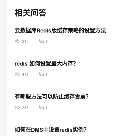
大模型解决方案
相关问答
迁移与运维管理
快速部署 Dify，高效搭建 
专有云
云数据库Redis版缓存策略的设置方法
10 分钟在聊天系统中增加
249
1
redis 如何设置最大内存？
418
1
有哪些方法可以防止缓存雪崩？
233
1
如何在DMS中设置redis实例？