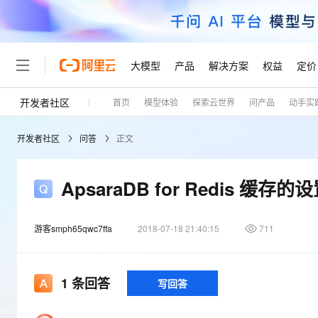
大模型
产品
解决方案
权益
定价
开发者社区
首页
模型体验
探索云世界
问产品
动手实
大模型
产品
解决方案
权益
定价
云市场
伙伴
服务
了解阿里云
精选产品
精选解决方案
普惠上云
产品定价
精选商城
成为销售伙伴
售前咨询
为什么选择阿里云
千问AI平台
开发者社区
问答
正文
了解云产品的定价详情
大模型服务平台百炼
千问办公，解锁你的工作
普惠上云 官方力荐
分销伙伴
在线服务
网站建设
什么是云计算
大
大模型服务与应用平台
企业级Agent产品，直接
云服务器38元/年起，超
咨询伙伴
多端小程序
技术领先
ApsaraDB for Redis 缓存
云上成本管理
售后服务
轻量应用服务器
Agency Agents：拥
官方推荐返现计划
大模型
精选产品
精选解决方案
Salesforce 国际版订阅
稳定可靠
管理和优化成本
推荐新用户得奖励，单订单
销售伙伴合作计划
自助服务
游客smph65qwc7ffa
2018-07-18 21:40:15
友盟天域
安全合规
711
人工智能与机器学习
AI
文本生成
云数据库 RDS
HappyHorse 打造一
云工开物
无影生态合作计划
在线服务
观测云
分析师报告
高校专属算力普惠，学生认
计算
互联网应用开发
Qwen3.8-Max
HOT
Salesforce On Alibaba C
工单服务
Tuya 物联网平台阿里云
研究报告与白皮书
1
条回答
写回答
人工智能平台 PAI
快速拥有专属 OpenClaw
大模
Consulting Partner 合
大数据
容器
智能体时代全能旗舰模型
免费试用
短信专区
一站式AI开发、训练和推
蓝凌 OA
AI 大模型销售与服务生
现代化应用