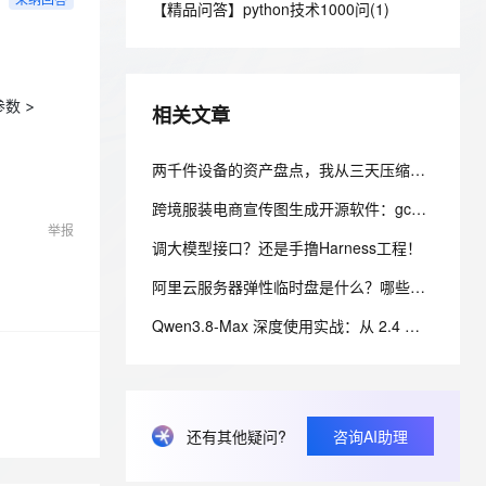
安全
【精品问答】python技术1000问(1)
我要投诉
e-1.1-I2V
Cosyvoice-V3-Flash
PolarDB
上云场景组合购
Milvus 弹性伸缩功能新增节
伴
漫剧创作，剧本、分镜、视频高效生成
100%兼容MySQL、PostgreSQL，兼容Oracle，支持集中和分布式
覆盖90%+业务场景，专享组合折扣价
点支持范围
畅自然，细节丰富
高表现力语音合成大模型，语音克隆听感自然
VPN
ernetes 版 ACK
云聚AI 严选权益
AI 原生数据库服务发布
SSL 证书
2V
Fun-ASR
，一键激活高效办公新体验
理容器应用的 K8s 服务
参数
>
精选AI产品，从模型到应用全链提效
Agent 数据网关
相关文章
文戏情感细腻自然，动作戏激烈拳拳到肉，实现更强表演能力
支持中英文自由切换，具备更强的噪声鲁棒性
堡垒机
AI 用量加速计划
云原生数据库 PolarDB
防火墙
两千件设备的资产盘点，我从三天压缩到半天的技术方案
、识别商机，让客服更高效、服务更出色。
新老同享，达量后返
Agentic Database 发布
主机安全
应用
跨境服装电商宣传图生成开源软件：gcc-model-gen 的混合检索与风格继承架构
举报
调大模型接口？还是手撸Harness工程！
千问办公
NEW
AI 应用及服务市场
的智能体编程平台
一站式AI生产力平台
阿里云服务器弹性临时盘是什么？哪些ECS支持弹性临时盘？
AI 应用
伶鹊
Qwen3.8-Max 深度使用实战：从 2.4 万亿参数到生产级智能体落地
企业级人与Agent协作平台，接入和调度多个数字员工
智能客服平台，对话机器人、对话分析、智能外呼
大模型
大模型服务平台百炼 - 全妙
自然语言处理
应用创作平台
多模态内容创作工具，已接入 DeepSeek
数据标注
还有其他疑问?
咨询AI助理
机器学习