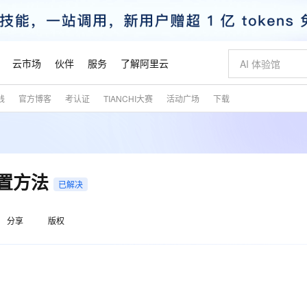
云市场
伙伴
服务
了解阿里云
践
官方博客
考认证
TIANCHI大赛
活动广场
下载
AI 特惠
数据与 API
成为产品伙伴
企业增值服务
最佳实践
价格计算器
AI 场景体
基础软件
产品伙伴合
阿里云认证
市场活动
配置报价
大模型
自助选配和估算价格
新方式
睿译宝，AI翻译排版一步到位
智启 AI 普惠权益
产品生态集成认证中心
企业支持计划
云上春晚
域名与网站
千问官方 MaaS 平台，为开发者和 Agent 而生，新用户赠送 1 亿 + tokens 额度
Qwen Aud
AI Coding
阿里云Maa
2026 阿里云
云服务器 E
为企业打
数据集
Windows
大模型认证
模型
NEW
NEW
交付可用成果
值低价云产品抢先购
上传文档即自动完成翻译和格式还原
至高享 1亿+免费 tokens，加速 Al 应用落地
提供智能易用的域名与建站服务
智能编程，一键
安全可靠、
产品生态伙伴
专家技术服务
云上奥运之旅
弹性计算合作
阿里云中企出
手机三要素
宝塔 Linux
全部认证
的设置方法
价格优势
已解决
有专属领域专家
GLM-5.2：长任务时代开源旗舰模型
阿里云 OPC 创新助力计划
千问大模型
即刻拥有 DeepS
AI 电商营销
对象存储 O
大模型
产品生态伙伴工作台
企业增值服务台
云栖战略参考
云存储合作计
云栖大会
身份实名认证
CentOS
训练营
推动算力普惠，释放技术红利
最高返9万
多领域专家智能体,一键组建 AI 虚拟交付团队
快速构建应用程序和网站，即刻迈出上云第一步
至高百万元 Token 补贴，加速一人公司成长
多元化、高性能、安全可靠的大模型服务
真正可用的 1M 上下文,一次完成代码全链路开发
轻松解锁专属 Dee
从图文生成到
云上的中国
数据库合作计
活动全景
分享
版权
短信
Docker
图片和
站式影视创作平台
Hermes Agent，打造自进化智能体
Token Plan 模型订阅计划
数字证书管理服务（原SSL证书）
5 分钟轻松部署
AI 广告创作
无影云电脑
企业成长
NEW
信息公告
看见新力量
云网络合作计
OCR 文字识别
JAVA
证享300元代金券
可视化编排打通从文字构思到成片全链路闭环
全托管，含MySQL、PostgreSQL、SQL Server、MariaDB多引擎
自主进化，持久记忆，越用越聪明
Qwen3.8-Max 首发尝鲜，限时加量 10 倍，夜间低至2折
实现全站HTTPS，呈现可信的WEB访问
图文、视频一
随时随地安
魔搭 Mode
Kimi-K3
HappyHors
NEW
loud
服务实践
官网公告
金融模力时刻
Salesforce O
版
发票查验
全能环境
Claude Code + GStack 打造工程团队
千问办公，限时限量积分加倍
Qoder
低代码高效构
AI 建站
短信服务
型
NEW
作计划
Kimi 最新旗舰模型，长程编程与推理利器
让文字生成流
计划
创新中心
魔搭 ModelSc
健康状态
理服务
让AI从“聊天伙伴”进化为能干活的“数字员工”
安装技能 GStack，拥有专属 AI 工程团队
你的AI工作搭子，覆盖日常办公高频场景
面向真实软件的智能体编程平台
0 代码专业建
客户案例
天气预报查询
操作系统
态合作计划