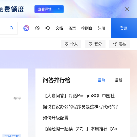
文档
备案
控制台
注册
登录
个人
积分
发布
验
作计划
器
AI 活动
专业服务
服务伙伴合作计划
开发者社区
加入我们
产品动态
服务平台百炼
阿里云 OPC 创新助力计划
一站式生成采购清单，支持单品或批量购买
io：打造专属 AI 语音助手
S产品伙伴计划（繁花）
峰会
CS
造的大模型服务与应用开发平台
一句话生成原生可编辑精美 PPT 文稿
AI 生产力先锋
Al MaaS 服务伙伴赋能合作
域名
博文
Careers
至高可申请百万元
Qwen3.8-Max 模型上线
开启高性价比 AI 编程新体验
弹性可伸缩的云计算服务
Qwen-Audio-3.0-Realtime 端到端实时语音角色扮演
输入一句话想法, 轻松生成专业的 PPT
先锋实践拓展 AI 生产力的边界
Token 补贴，五大权
计划
海大会
伙伴信用分合作计划
商标
问答
社会招聘
问答排行榜
最热
最新
益加速 OPC 成功
eek-V4-Pro
SS
一键部署幻兽帕鲁游戏服务器
飞天发布时刻
HOT
Open Search 向量检索版支
划
备案
电子书
校园招聘
pSeek-V4-Pro
视频创作，一键激活电商全链路生产力
稳定、安全、高性价比、高性能的云存储服务
一键购买专属联机服务器，轻松开启游戏
所见，即是所愿
持视频检索 Pipeline 功能
更多支持
【大咖问答】对话PostgreSQL 中国社区发起人之一，阿里云数据库高级专家 德哥
划
举报
公司注册
镜像站
视频生成
语音识别与合成
专属 QwenPaw
漫剧工坊：一站式动画创作平台
AI 实训营
HOT
应用身份服务 (IDaaS)
据说在家办公的程序员是这样写代码的？
合作伙伴培训与认证
划
上云迁移
站生成，高效打造优质广告素材
全接入的云上超级电脑
从聊天伙伴进化为能主动干活的本地数字员工
快速生产连贯的高质量长漫剧
从基础到进阶，Agent 创客手把手教你
OpenClaw 管理能力上线
lScope
我要反馈
e-1.1-T2V
Qwen3-TTS-Flash
如何升级配置
查询合作伙伴
n Alibaba Cloud ISV 合作
代维服务
建企业门户网站
10 分钟搭建微信、支付宝小程序
MaxCompute MaxFrame 提
畅细腻的高质量视频
离线语音合成大模型，多语言方言自适应，低延迟高稳定
创新加速
ope
登录合作伙伴管理后台
【藏经阁一起读（27）】本周推荐《Apache Flink案例集（2022版）》，你有哪些心得？
我要建议
站，无忧落地极速上线
以可视化方式快速构建移动和 PC 门户网站
国内短信简单易用，安全可靠，秒级触达，全球覆盖200+国家和地区。
高效部署网站，快速应用到小程序
供自动弹性内存功能
采纳回答