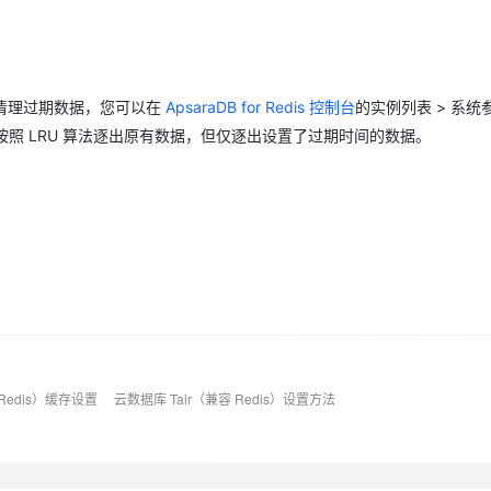
Deepseek-v4-pro
HappyHors
同享
万小智 AI 建站低至 15元/月
Qoder CN
AI 短剧/漫剧
云原生数据库 
快递物流查询
WordPress
成为服务伙
高校合作
点，立即开启云上创新
覆盖公网/内网、递归/权威、移动APP等全场景解析服务
送.CN域名，送备案服务码
基于千问大模型等，支持代码智能生成、研发智能问答
AI助力短剧
态智能体模型
旗舰 MoE 大模型，百万上下文与顶尖推理能力
图生视频，流
Ubuntu
服务生态伙伴
云工开物
企业应用
Works
Night Plan 支持 Qwen 3.8-Max
云原生大数据计算服务 MaxCompute
AI 办公
容器服务 Kub
NEW
GLM-5.2
Wan2.7-T
Red Hat
清理过期数据，您可以在
30+ 款产品免费体验
Data Agent 驱动的一站式 Data+AI 开发治理平台
夜间 5 折，Qwen/Meoo/TokenPlan 客户专享
面向分析的企业级SaaS模式云数据仓库
ApsaraDB for Redis 控制台
的
实例列表
AI智能应用
提供一站式管
>
系统
科研合作
视觉 Coding、空间感知、多模态思考等全面升级
1M上下文，专为长程任务能力而生
ERP
LRU 按照 LRU 算法逐出原有数据，但仅逐出设置了过期时间的数据。
堂（旗舰版）
SUSE
智能客服
CRM
防护产品
2个月
自动承接线索
建站小程序
OA 办公系统
AI 应用构建
大模型原生
力提升
财税管理
模板建站
Qoder
大模型服务平台百炼-应用模版
HOT
NEW
面向真实软件
个人版上线、团队版降价；千问3.8-Max首发发尝鲜
丰富多元化的应用模版和解决方案
400电话
定制建站
万有无界
大模型服务平台百炼-智能体
方案
广告营销
模板小程序
的模型效果
灵活可视化地构建企业级 Agent
定制小程序
秒悟
人工智能平台 PAI
 Redis）缓存设置
云数据库 Tair（兼容 Redis）设置方法
APP 开发
云端极速 AI 
新一代 AI 视频生成模型，深度适配广告营销等场景
AI Native 的算法工程平台，一站式完成建模、训练、推理服务部署
建站系统