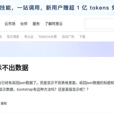
云市场
伙伴
服务
了解阿里云
践
官方博客
考认证
TIANCHI大赛
活动广场
下载
AI 特惠
数据与 API
成为产品伙伴
企业增值服务
最佳实践
价格计算器
AI 场景体
基础软件
产品伙伴合
阿里云认证
市场活动
配置报价
大模型
自助选配和估算价格
新方式
睿译宝，AI翻译排版一步到位
智启 AI 普惠权益
产品生态集成认证中心
企业支持计划
云上春晚
域名与网站
千问官方 MaaS 平台，为开发者和 Agent 而生，新用户赠送 1 亿 + tokens 额度
AI Coding
阿里云Maa
2026 阿里云
云服务器 E
为企业打
数据集
Windows
大模型认证
模型
NEW
交付可用成果
值低价云产品抢先购
上传文档即自动完成翻译和格式还原
至高享 1亿+免费 tokens，加速 Al 应用落地
提供智能易用的域名与建站服务
智能编程，一键
安全可靠、
产品生态伙伴
专家技术服务
云上奥运之旅
弹性计算合作
阿里云中企出
手机三要素
宝塔 Linux
全部认证
么显示不出数据
价格优势
有专属领域专家
GLM-5.2：长任务时代开源旗舰模型
阿里云 OPC 创新助力计划
千问大模型
即刻拥有 DeepS
AI 电商营销
对象存储 O
大模型
产品生态伙伴工作台
企业增值服务台
云栖战略参考
云存储合作计
云栖大会
身份实名认证
CentOS
训练营
推动算力普惠，释放技术红利
最高返9万
多领域专家智能体,一键组建 AI 虚拟交付团队
快速构建应用程序和网站，即刻迈出上云第一步
至高百万元 Token 补贴，加速一人公司成长
多元化、高性能、安全可靠的大模型服务
真正可用的 1M 上下文,一次完成代码全链路开发
轻松解锁专属 Dee
从图文生成到
云上的中国
数据库合作计
活动全景
短信
Docker
在后台已经有返回json数据了。但是显示不到表格里面，返回json数据的标题和f
图片和
站式影视创作平台
Hermes Agent，打造自进化智能体
Token Plan 模型订阅计划
数字证书管理服务（原SSL证书）
5 分钟轻松部署
AI 广告创作
无影云电脑
企业成长
NEW
信息公告
r来显示数据，bootstrap有这种方法吗？还是直接显示呢？？
看见新力量
云网络合作计
OCR 文字识别
JAVA
证享300元代金券
可视化编排打通从文字构思到成片全链路闭环
全托管，含MySQL、PostgreSQL、SQL Server、MariaDB多引擎
自主进化，持久记忆，越用越聪明
Qwen3.8-Max 首发尝鲜，限时加量 10 倍，夜间低至2折
实现全站HTTPS，呈现可信的WEB访问
图文、视频一
随时随地安
魔搭 Mode
Kimi-K3
HappyHors
NEW
loud
服务实践
官网公告
金融模力时刻
Salesforce O
版
发票查验
全能环境
Claude Code + GStack 打造工程团队
千问办公，限时限量积分加倍
Qoder
低代码高效构
AI 建站
短信服务
型
NEW
作计划
版权
Kimi 最新旗舰模型，长程编程与推理利器
让文字生成流
计划
创新中心
魔搭 ModelSc
健康状态
理服务
让AI从“聊天伙伴”进化为能干活的“数字员工”
安装技能 GStack，拥有专属 AI 工程团队
你的AI工作搭子，覆盖日常办公高频场景
面向真实软件的智能体编程平台
0 代码专业建
客户案例
天气预报查询
操作系统
态合作计划