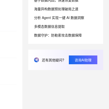
基于数据闪回，快速恢复数据
海量异构数据预处理破局之道
息提取
与 AI 智能体进行实时音视频通话
分析 Agent 实现一键 AI 数据洞察
从文本、图片、视频中提取结构化的属性信息
构建支持视频理解的 AI 音视频实时通话应用
多模态数据信息提取
t.diy 一步搞定创意建站
构建大模型应用的安全防护体系
通过自然语言交互简化开发流程,全栈开发支持
通过阿里云安全产品对 AI 应用进行安全防护
数据守护：防勒索攻击数据保障
还有其他疑问?
咨询AI助理