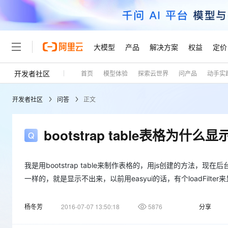
大模型
产品
解决方案
权益
定价
开发者社区
首页
模型体验
探索云世界
问产品
动手实
大模型
产品
解决方案
权益
定价
云市场
伙伴
服务
了解阿里云
精选产品
精选解决方案
普惠上云
产品定价
精选商城
成为销售伙伴
售前咨询
为什么选择阿里云
千问AI平台
开发者社区
问答
正文
了解云产品的定价详情
大模型服务平台百炼
千问办公，解锁你的工作
普惠上云 官方力荐
分销伙伴
在线服务
网站建设
什么是云计算
大
大模型服务与应用平台
企业级Agent产品，直接
云服务器38元/年起，超
咨询伙伴
多端小程序
技术领先
bootstrap table表格为什
云上成本管理
售后服务
轻量应用服务器
Agency Agents：拥
官方推荐返现计划
大模型
精选产品
精选解决方案
Salesforce 国际版订阅
稳定可靠
管理和优化成本
推荐新用户得奖励，单订单
销售伙伴合作计划
自助服务
友盟天域
安全合规
人工智能与机器学习
AI
我是用bootstrap table来制作表格的，用js创建的方法，现
文本生成
云数据库 RDS
HappyHorse 打造一
云工开物
无影生态合作计划
在线服务
一样的，就是显示不出来，以前用easyui的话，有个loadFilte
观测云
分析师报告
高校专属算力普惠，学生认
计算
互联网应用开发
Qwen3.8-Max
HOT
Salesforce On Alibaba C
工单服务
Tuya 物联网平台阿里云
研究报告与白皮书
人工智能平台 PAI
快速拥有专属 OpenClaw
大模
Consulting Partner 合
大数据
杨冬芳
容器
2016-07-07 13:50:18
5876
分享
智能体时代全能旗舰模型
免费试用
短信专区
一站式AI开发、训练和推
蓝凌 OA
AI 大模型销售与服务生
现代化应用