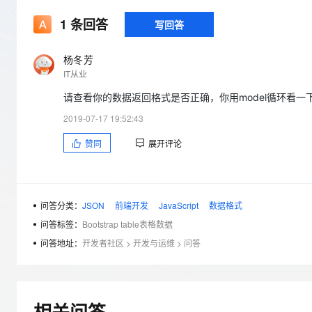
存储
天池大赛
Qwen3.7-Plus
云解析DNS
解决方案免费试用 新老
电子合同
1
条回答
写回答
最高领取价值200元试用
能看、能想、能动手的多模
安全
网络与CDN
AI 算法大赛
畅捷通
大数据开发治理平台 Data
AI 产品 免费试用
网络
安全
云开发大赛
杨冬芳
Qwen3-VL-Plus
Tableau 订阅
1亿+ 大模型 tokens 和 
IT从业
可观测
入门学习赛
中间件
AI空中课堂在线直播课
云防火墙
140+云产品 免费试用
请查看你的数据返回格式是否正确，你用model循环看一
上云与迁云
云原生的云上边界网络安全
产品新客免费试用，最长1
数据库
2019-07-17 19:52:43
生态解决方案
大模型服务
企业出海
大模型ACA认证体验
大数据计算
赞同
展开评论
助力企业全员 AI 认知与能
行业生态解决方案
千问AI平台-Token Plan
政企业务
媒体服务
开发者生态解决方案
企业服务与云通信
问答分类：
JSON
前端开发
JavaScript
数据格式
千问AI平台-模型体验
AI 开发和 AI 应用解决
在线体验全尺寸、多种模态
问答标签：
Bootstrap table表格数据
域名与网站
问答地址：
开发者社区
>
开发与运维
>
问答
Happy 系列大模型
终端用户计算
Serverless
相关问答
开发工具