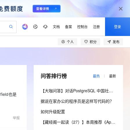
文档
备案
控制台
注册
登录
个人
积分
发布
验
作计划
器
AI 活动
专业服务
服务伙伴合作计划
开发者社区
加入我们
产品动态
服务平台百炼
阿里云 OPC 创新助力计划
一站式生成采购清单，支持单品或批量购买
S产品伙伴计划（繁花）
峰会
CS
造的大模型服务与应用开发平台
Qwen Audio：打造专属 AI 语音助手
一句话生成原生可编辑精美 PPT 文稿
AI 生产力先锋
Al MaaS 服务伙伴赋能合作
域名
博文
Careers
NEW
至高可申请百万元
Qwen3.8-Max 模型上线
开启高性价比 AI 编程新体验
弹性可伸缩的云计算服务
Qwen-Audio-3.0-Realtime 端到端实时语音角色扮演
输入一句话想法, 轻松生成专业的 PPT
先锋实践拓展 AI 生产力的边界
Token 补贴，五大权
计划
海大会
伙伴信用分合作计划
商标
问答
社会招聘
问答排行榜
最热
最新
益加速 OPC 成功
eek-V4-Pro
SS
一键部署幻兽帕鲁游戏服务器
飞天发布时刻
HOT
Open Search 向量检索版支
划
备案
电子书
校园招聘
pSeek-V4-Pro
视频创作，一键激活电商全链路生产力
稳定、安全、高性价比、高性能的云存储服务
一键购买专属联机服务器，轻松开启游戏
所见，即是所愿
持视频检索 Pipeline 功能
更多支持
【大咖问答】对话PostgreSQL 中国社区发起人之一，阿里云数据库高级专家 德哥
划
公司注册
镜像站
ield也是
视频生成
语音识别与合成
专属 QwenPaw
漫剧工坊：一站式动画创作平台
AI 实训营
HOT
应用身份服务 (IDaaS)
据说在家办公的程序员是这样写代码的？
合作伙伴培训与认证
划
上云迁移
站生成，高效打造优质广告素材
全接入的云上超级电脑
从聊天伙伴进化为能主动干活的本地数字员工
快速生产连贯的高质量长漫剧
从基础到进阶，Agent 创客手把手教你
OpenClaw 管理能力上线
lScope
我要反馈
e-1.1-T2V
Qwen3-TTS-Flash
如何升级配置
查询合作伙伴
n Alibaba Cloud ISV 合作
代维服务
建企业门户网站
10 分钟搭建微信、支付宝小程序
MaxCompute MaxFrame 提
举报
畅细腻的高质量视频
离线语音合成大模型，多语言方言自适应，低延迟高稳定
创新加速
ope
登录合作伙伴管理后台
【藏经阁一起读（27）】本周推荐《Apache Flink案例集（2022版）》，你有哪些心得？
我要建议
站，无忧落地极速上线
以可视化方式快速构建移动和 PC 门户网站
国内短信简单易用，安全可靠，秒级触达，全球覆盖200+国家和地区。
高效部署网站，快速应用到小程序
供自动弹性内存功能