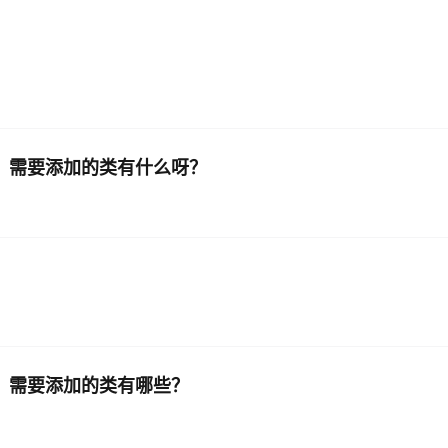
AI 应用
10分钟微调：让0.6B模型媲美235B模
多模态数据信
型
依托云原生高可用架构,实现Dify私有化部署
用1%尺寸在特定领域达到大模型90%以上效果
一个 AI 助手
超强辅助，Bol
即刻拥有 DeepSeek-R1 满血版
在企业官网、通讯软件中为客户提供 AI 客服
多种方案随心选，轻松解锁专属 DeepSeek
格，需要添加的类有什么呀？
？
格，需要添加的类有哪些？