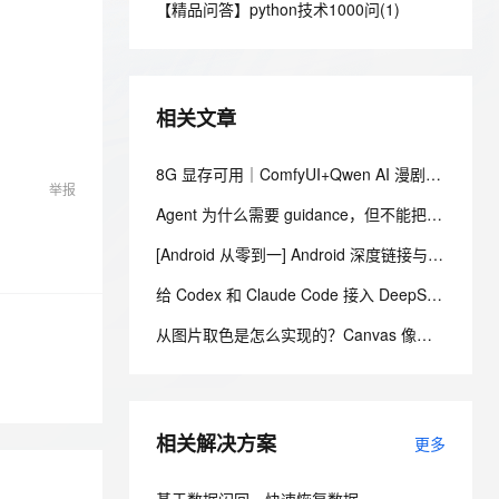
安全
【精品问答】python技术1000问(1)
我要投诉
e-1.1-I2V
Cosyvoice-V3-Flash
PolarDB
上云场景组合购
Milvus 弹性伸缩功能新增节
伴
漫剧创作，剧本、分镜、视频高效生成
100%兼容MySQL、PostgreSQL，兼容Oracle，支持集中和分布式
覆盖90%+业务场景，专享组合折扣价
点支持范围
畅自然，细节丰富
高表现力语音合成大模型，语音克隆听感自然
VPN
ernetes 版 ACK
云聚AI 严选权益
AI 原生数据库服务发布
SSL 证书
2V
Fun-ASR
，一键激活高效办公新体验
理容器应用的 K8s 服务
精选AI产品，从模型到应用全链提效
Agent 数据网关
相关文章
文戏情感细腻自然，动作戏激烈拳拳到肉，实现更强表演能力
支持中英文自由切换，具备更强的噪声鲁棒性
堡垒机
AI 用量加速计划
云原生数据库 PolarDB
防火墙
8G 显存可用｜ComfyUI+Qwen AI 漫剧全流程自动化搭建教程（含工作流 & 源码）
、识别商机，让客服更高效、服务更出色。
新老同享，达量后返
Agentic Database 发布
举报
主机安全
应用
Agent 为什么需要 guidance，但不能把 guidance 当成安全策略？
[Android 从零到一] Android 深度链接与 App Links：从 URI Scheme 到可验证的应用跳转
千问办公
NEW
AI 应用及服务市场
的智能体编程平台
一站式AI生产力平台
给 Codex 和 Claude Code 接入 DeepSeek-V4-Flash，夯爆了！
AI 应用
伶鹊
从图片取色是怎么实现的？Canvas 像素读取、颜色换算与主色提取
企业级人与Agent协作平台，接入和调度多个数字员工
智能客服平台，对话机器人、对话分析、智能外呼
大模型
大模型服务平台百炼 - 全妙
自然语言处理
应用创作平台
多模态内容创作工具，已接入 DeepSeek
相关解决方案
数据标注
更多
机器学习