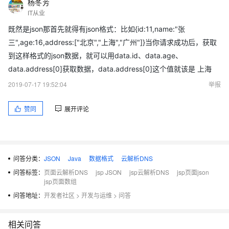
杨冬芳
IT从业
既然是json那首先就得有json格式：比如{id:11,name:"张
三",age:16,address:["北京","上海","广州"]}当你请求成功后，获取
到这样格式的json数据，就可以用data.id、data.age、
data.address[0]获取数据，data.address[0]这个值就该是 上海
2019-07-17 19:52:04
举报
赞同
展开评论
问答分类：
JSON
Java
数据格式
云解析DNS
问答标签：
页面云解析DNS
jsp JSON
jsp云解析DNS
jsp页面json
jsp页面数组
问答地址：
开发者社区
>
开发与运维
>
问答
相关问答