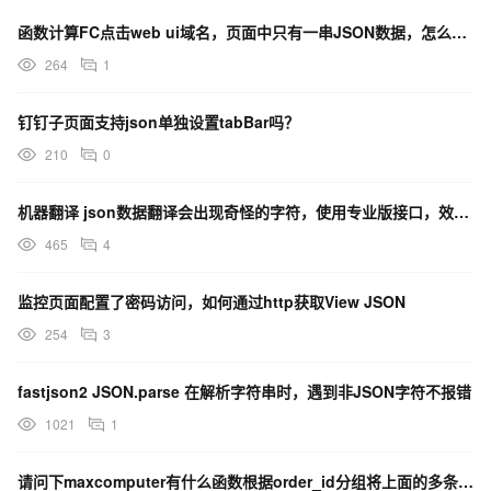
函数计算FC点击web ui域名，页面中只有一串JSON数据，怎么回事？
264
1
钉钉子页面支持json单独设置tabBar吗？
210
0
机器翻译 json数据翻译会出现奇怪的字符，使用专业版接口，效果是一样的，这个有什么办法解决吗？
465
4
监控页面配置了密码访问，如何通过http获取View JSON
254
3
fastjson2 JSON.parse 在解析字符串时，遇到非JSON字符不报错
1021
1
请问下maxcomputer有什么函数根据order_id分组将上面的多条记录转化为一条json字符