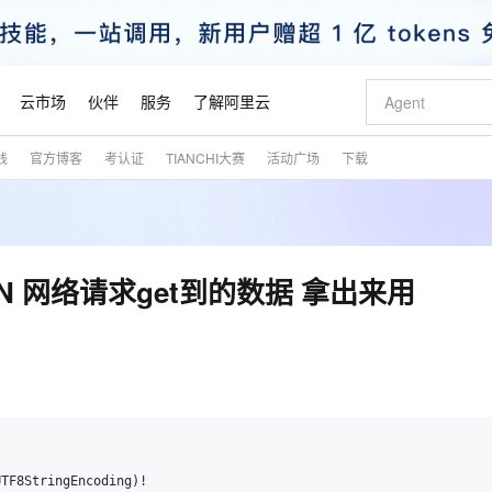
云市场
伙伴
服务
了解阿里云
践
官方博客
考认证
TIANCHI大赛
活动广场
下载
AI 特惠
数据与 API
成为产品伙伴
企业增值服务
最佳实践
价格计算器
AI 场景体
基础软件
产品伙伴合
阿里云认证
市场活动
配置报价
大模型
自助选配和估算价格
新方式
睿译宝，AI翻译排版一步到位
智启 AI 普惠权益
产品生态集成认证中心
企业支持计划
云上春晚
域名与网站
千问官方 MaaS 平台，为开发者和 Agent 而生，新用户赠送 1 亿 + tokens 额度
Qwen Aud
AI Coding
阿里云Maa
2026 阿里云
云服务器 E
为企业打
数据集
Windows
大模型认证
模型
NEW
NEW
交付可用成果
值低价云产品抢先购
上传文档即自动完成翻译和格式还原
至高享 1亿+免费 tokens，加速 Al 应用落地
提供智能易用的域名与建站服务
智能编程，一键
安全可靠、
产品生态伙伴
专家技术服务
云上奥运之旅
弹性计算合作
阿里云中企出
手机三要素
宝塔 Linux
全部认证
ION 网络请求get到的数据 拿出来用
价格优势
有专属领域专家
GLM-5.2：长任务时代开源旗舰模型
阿里云 OPC 创新助力计划
千问大模型
即刻拥有 DeepS
AI 电商营销
对象存储 O
大模型
产品生态伙伴工作台
企业增值服务台
云栖战略参考
云存储合作计
云栖大会
身份实名认证
CentOS
训练营
推动算力普惠，释放技术红利
最高返9万
多领域专家智能体,一键组建 AI 虚拟交付团队
快速构建应用程序和网站，即刻迈出上云第一步
至高百万元 Token 补贴，加速一人公司成长
多元化、高性能、安全可靠的大模型服务
真正可用的 1M 上下文,一次完成代码全链路开发
轻松解锁专属 Dee
从图文生成到
云上的中国
数据库合作计
活动全景
短信
Docker
图片和
站式影视创作平台
Hermes Agent，打造自进化智能体
Token Plan 模型订阅计划
数字证书管理服务（原SSL证书）
5 分钟轻松部署
AI 广告创作
无影云电脑
企业成长
NEW
信息公告
看见新力量
云网络合作计
OCR 文字识别
JAVA
证享300元代金券
可视化编排打通从文字构思到成片全链路闭环
全托管，含MySQL、PostgreSQL、SQL Server、MariaDB多引擎
自主进化，持久记忆，越用越聪明
Qwen3.8-Max 首发尝鲜，限时加量 10 倍，夜间低至2折
实现全站HTTPS，呈现可信的WEB访问
图文、视频一
随时随地安
魔搭 Mode
Kimi-K3
HappyHors
NEW
loud
服务实践
官网公告
金融模力时刻
Salesforce O
版
发票查验
全能环境
Claude Code + GStack 打造工程团队
千问办公，限时限量积分加倍
Qoder
低代码高效构
AI 建站
短信服务
型
NEW
作计划
Kimi 最新旗舰模型，长程编程与推理利器
让文字生成流
计划
创新中心
魔搭 ModelSc
健康状态
理服务
让AI从“聊天伙伴”进化为能干活的“数字员工”
安装技能 GStack，拥有专属 AI 工程团队
你的AI工作搭子，覆盖日常办公高频场景
面向真实软件的智能体编程平台
0 代码专业建
客户案例
天气预报查询
操作系统
态合作计划
TF8StringEncoding)!
