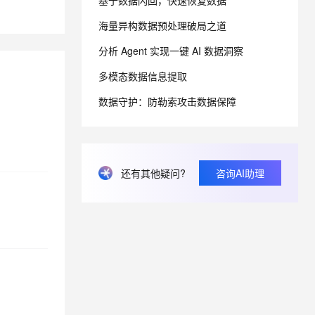
基于数据闪回，快速恢复数据
海量异构数据预处理破局之道
息提取
与 AI 智能体进行实时音视频通话
分析 Agent 实现一键 AI 数据洞察
从文本、图片、视频中提取结构化的属性信息
构建支持视频理解的 AI 音视频实时通话应用
多模态数据信息提取
t.diy 一步搞定创意建站
构建大模型应用的安全防护体系
通过自然语言交互简化开发流程,全栈开发支持
通过阿里云安全产品对 AI 应用进行安全防护
数据守护：防勒索攻击数据保障
还有其他疑问?
咨询AI助理