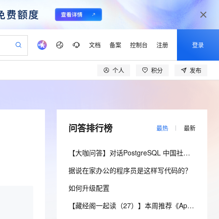
文档
备案
控制台
注册
登录
个人
积分
发布
验
作计划
器
AI 活动
专业服务
服务伙伴合作计划
开发者社区
加入我们
产品动态
服务平台百炼
阿里云 OPC 创新助力计划
一站式生成采购清单，支持单品或批量购买
io：打造专属 AI 语音助手
S产品伙伴计划（繁花）
峰会
CS
造的大模型服务与应用开发平台
一句话生成原生可编辑精美 PPT 文稿
AI 生产力先锋
Al MaaS 服务伙伴赋能合作
域名
博文
Careers
至高可申请百万元
Qwen3.8-Max 模型上线
开启高性价比 AI 编程新体验
弹性可伸缩的云计算服务
Qwen-Audio-3.0-Realtime 端到端实时语音角色扮演
输入一句话想法, 轻松生成专业的 PPT
先锋实践拓展 AI 生产力的边界
Token 补贴，五大权
计划
海大会
伙伴信用分合作计划
商标
问答
社会招聘
问答排行榜
最热
最新
益加速 OPC 成功
eek-V4-Pro
SS
一键部署幻兽帕鲁游戏服务器
飞天发布时刻
HOT
Open Search 向量检索版支
划
备案
电子书
校园招聘
pSeek-V4-Pro
视频创作，一键激活电商全链路生产力
稳定、安全、高性价比、高性能的云存储服务
一键购买专属联机服务器，轻松开启游戏
所见，即是所愿
持视频检索 Pipeline 功能
更多支持
【大咖问答】对话PostgreSQL 中国社区发起人之一，阿里云数据库高级专家 德哥
划
公司注册
镜像站
视频生成
语音识别与合成
专属 QwenPaw
漫剧工坊：一站式动画创作平台
AI 实训营
HOT
应用身份服务 (IDaaS)
据说在家办公的程序员是这样写代码的？
合作伙伴培训与认证
划
上云迁移
站生成，高效打造优质广告素材
全接入的云上超级电脑
从聊天伙伴进化为能主动干活的本地数字员工
快速生产连贯的高质量长漫剧
从基础到进阶，Agent 创客手把手教你
OpenClaw 管理能力上线
lScope
我要反馈
e-1.1-T2V
Qwen3-TTS-Flash
如何升级配置
查询合作伙伴
n Alibaba Cloud ISV 合作
代维服务
建企业门户网站
10 分钟搭建微信、支付宝小程序
MaxCompute MaxFrame 提
畅细腻的高质量视频
离线语音合成大模型，多语言方言自适应，低延迟高稳定
创新加速
ope
登录合作伙伴管理后台
【藏经阁一起读（27）】本周推荐《Apache Flink案例集（2022版）》，你有哪些心得？
我要建议
站，无忧落地极速上线
以可视化方式快速构建移动和 PC 门户网站
国内短信简单易用，安全可靠，秒级触达，全球覆盖200+国家和地区。
高效部署网站，快速应用到小程序
供自动弹性内存功能