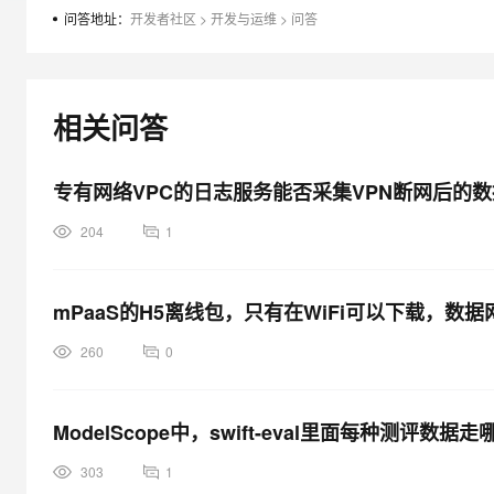
大模型解决方案
问答地址：
开发者社区
>
开发与运维
>
问答
迁移与运维管理
快速部署 Dify，高效搭建 
专有云
相关问答
10 分钟在聊天系统中增加
专有网络VPC的日志服务能否采集VPN断网后的数
204
1
mPaaS的H5离线包，只有在WiFi可以下载，
260
0
ModelScope中，swift-eval里面每种测评数据走哪个
303
1