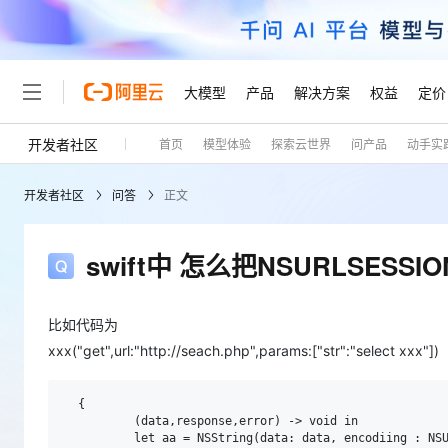
大模型
产品
解决方案
权益
定价
开发者社区
首页
模型体验
探索云世界
问产品
动手实
大模型
产品
解决方案
权益
定价
云市场
伙伴
服务
了解阿里云
精选产品
精选解决方案
普惠上云
产品定价
精选商城
成为销售伙伴
售前咨询
为什么选择阿里云
千问AI平台
开发者社区
问答
正文
了解云产品的定价详情
大模型服务平台百炼
千问办公，解锁你的工作
普惠上云 官方力荐
分销伙伴
在线服务
网站建设
什么是云计算
大
大模型服务与应用平台
企业级Agent产品，直接
云服务器38元/年起，超
咨询伙伴
多端小程序
技术领先
swift中 怎么把NSURLSESS
云上成本管理
售后服务
轻量应用服务器
Agency Agents：拥
官方推荐返现计划
大模型
精选产品
精选解决方案
Salesforce 国际版订阅
稳定可靠
管理和优化成本
推荐新用户得奖励，单订单
销售伙伴合作计划
自助服务
友盟天域
安全合规
人工智能与机器学习
AI
比如代码为
文本生成
云数据库 RDS
HappyHorse 打造一
云工开物
无影生态合作计划
在线服务
xxx("get",url:"http://seach.php",params:["str":"select xxx"])
观测云
分析师报告
高校专属算力普惠，学生认
计算
互联网应用开发
Qwen3.8-Max
HOT
Salesforce On Alibaba C
工单服务
Tuya 物联网平台阿里云
研究报告与白皮书
人工智能平台 PAI
快速拥有专属 OpenClaw
大模
Consulting Partner 合
大数据
容器
  {

智能体时代全能旗舰模型
免费试用
短信专区
一站式AI开发、训练和推
          (data,response,error) -> void in

蓝凌 OA
AI 大模型销售与服务生
          let aa = NSString(data: data, encodiing : NSU
现代化应用