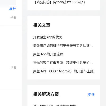
安全
【精品问答】python技术1000问(1)
我要投诉
e-1.1-I2V
Cosyvoice-V3-Flash
PolarDB
上云场景组合购
Milvus 弹性伸缩功能新增节
伴
展开
漫剧创作，剧本、分镜、视频高效生成
100%兼容MySQL、PostgreSQL，兼容Oracle，支持集中和分布式
覆盖90%+业务场景，专享组合折扣价
点支持范围
畅自然，细节丰富
高表现力语音合成大模型，语音克隆听感自然
VPN
举报
云聚AI 严选权益
AI 原生数据库服务发布
SSL 证书
2V
Fun-ASR
，一键激活高效办公新体验
上边界网络安全防护产品
精选AI产品，从模型到应用全链提效
Agent 数据网关
相关文章
文戏情感细腻自然，动作戏激烈拳拳到肉，实现更强表演能力
支持中英文自由切换，具备更强的噪声鲁棒性
堡垒机
AI 用量加速计划
云原生数据库 PolarDB
防火墙
开发原生App的优势
、识别商机，让客服更高效、服务更出色。
新老同享，达量后返
Agentic Database 发布
主机安全
应用
海外用户如何进行阿里云账号实名认证：痛点剖析与全渠道通关指南！！！
原生 App的开发流程
千问办公
NEW
AI 应用及服务市场
的智能体编程平台
一站式AI生产力平台
当你的客户在俄罗斯：跨境支付系统如何应对结算通道限制与卢布波动的双重挑战
举报
AI 应用
伶鹊
原生 APP（iOS / Android）的开发与上线
企业级人与Agent协作平台，接入和调度多个数字员工
智能客服平台，对话机器人、对话分析、智能外呼
大模型
大模型服务平台百炼 - 全妙
自然语言处理
应用创作平台
多模态内容创作工具，已接入 DeepSeek
相关解决方案
数据标注
更多
机器学习