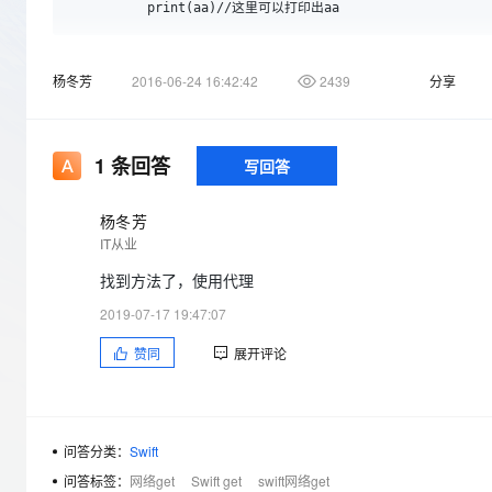
存储
天池大赛
Qwen3.7-Plus
          print(aa)//这里可以打印出aa
云解析DNS
解决方案免费试用 新老
电子合同
最高领取价值200元试用
能看、能想、能动手的多模
安全
网络与CDN
AI 算法大赛
畅捷通
}
杨冬芳
2016-06-24 16:42:42
2439
分享
大数据开发治理平台 Data
AI 产品 免费试用
网络
安全
云开发大赛
Qwen3-VL-Plus
Tableau 订阅
1亿+ 大模型 tokens 和 
        print(aa) //这里不可以打印出aa   
可观测
入门学习赛
中间件
AI空中课堂在线直播课
容器服务 Kubernetes 版
140+云产品 免费试用
1
条回答
写回答
上云与迁云
提供一站式管理容器应用的 K
产品新客免费试用，最长1
数据库
这是什么原因，才开始学swift 求解惑
生态解决方案
大模型服务
企业出海
大模型ACA认证体验
杨冬芳
大数据计算
IT从业
助力企业全员 AI 认知与能
行业生态解决方案
千问AI平台-Token Plan
政企业务
媒体服务
找到方法了，使用代理
开发者生态解决方案
企业服务与云通信
2019-07-17 19:47:07
千问AI平台-模型体验
AI 开发和 AI 应用解决
在线体验全尺寸、多种模态
赞同
展开评论
域名与网站
Happy 系列大模型
终端用户计算
Serverless
问答分类：
Swift
问答标签：
网络get
Swift get
swift网络get
开发工具