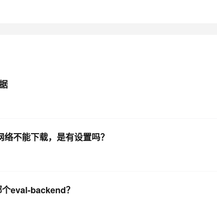
AI 应用
10分钟微调：让0.6B模型媲美235B模
多模态数据信
型
依托云原生高可用架构,实现Dify私有化部署
用1%尺寸在特定领域达到大模型90%以上效果
一个 AI 助手
超强辅助，Bol
即刻拥有 DeepSeek-R1 满血版
在企业官网、通讯软件中为客户提供 AI 客服
多种方案随心选，轻松解锁专属 DeepSeek
据
数据网络不能下载，是有设置吗？
eval-backend？