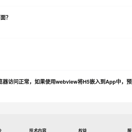
页面？
价
技术内容
权益
服