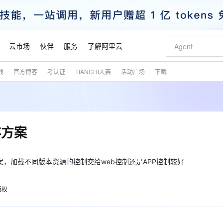
云市场
伙伴
服务
了解阿里云
践
官方博客
考认证
TIANCHI大赛
活动广场
下载
AI 特惠
数据与 API
成为产品伙伴
企业增值服务
最佳实践
价格计算器
AI 场景体
基础软件
产品伙伴合
阿里云认证
市场活动
配置报价
大模型
自助选配和估算价格
新方式
睿译宝，AI翻译排版一步到位
智启 AI 普惠权益
产品生态集成认证中心
企业支持计划
云上春晚
域名与网站
千问官方 MaaS 平台，为开发者和 Agent 而生，新用户赠送 1 亿 + tokens 额度
Qwen Aud
AI Coding
阿里云Maa
2026 阿里云
云服务器 E
为企业打
数据集
Windows
大模型认证
模型
NEW
NEW
交付可用成果
值低价云产品抢先购
上传文档即自动完成翻译和格式还原
至高享 1亿+免费 tokens，加速 Al 应用落地
提供智能易用的域名与建站服务
智能编程，一键
安全可靠、
产品生态伙伴
专家技术服务
云上奥运之旅
弹性计算合作
阿里云中企出
手机三要素
宝塔 Linux
全部认证
存方案
价格优势
有专属领域专家
GLM-5.2：长任务时代开源旗舰模型
阿里云 OPC 创新助力计划
千问大模型
即刻拥有 DeepS
AI 电商营销
对象存储 O
大模型
产品生态伙伴工作台
企业增值服务台
云栖战略参考
云存储合作计
云栖大会
身份实名认证
CentOS
训练营
推动算力普惠，释放技术红利
最高返9万
多领域专家智能体,一键组建 AI 虚拟交付团队
快速构建应用程序和网站，即刻迈出上云第一步
至高百万元 Token 补贴，加速一人公司成长
多元化、高性能、安全可靠的大模型服务
真正可用的 1M 上下文,一次完成代码全链路开发
轻松解锁专属 Dee
从图文生成到
云上的中国
数据库合作计
活动全景
短信
Docker
方案，加载不同版本资源的控制交给web控制还是APP控制较好
图片和
站式影视创作平台
Hermes Agent，打造自进化智能体
Token Plan 模型订阅计划
数字证书管理服务（原SSL证书）
5 分钟轻松部署
AI 广告创作
无影云电脑
企业成长
NEW
信息公告
看见新力量
云网络合作计
OCR 文字识别
JAVA
证享300元代金券
可视化编排打通从文字构思到成片全链路闭环
全托管，含MySQL、PostgreSQL、SQL Server、MariaDB多引擎
自主进化，持久记忆，越用越聪明
Qwen3.8-Max 首发尝鲜，限时加量 10 倍，夜间低至2折
实现全站HTTPS，呈现可信的WEB访问
图文、视频一
随时随地安
魔搭 Mode
Kimi-K3
HappyHors
版权
NEW
loud
服务实践
官网公告
金融模力时刻
Salesforce O
版
发票查验
全能环境
Claude Code + GStack 打造工程团队
千问办公，限时限量积分加倍
Qoder
低代码高效构
AI 建站
短信服务
型
NEW
作计划
Kimi 最新旗舰模型，长程编程与推理利器
让文字生成流
计划
创新中心
魔搭 ModelSc
健康状态
理服务
让AI从“聊天伙伴”进化为能干活的“数字员工”
安装技能 GStack，拥有专属 AI 工程团队
你的AI工作搭子，覆盖日常办公高频场景
面向真实软件的智能体编程平台
0 代码专业建
客户案例
天气预报查询
操作系统
态合作计划