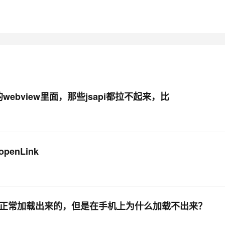
AI 应用
10分钟微调：让0.6B模型媲美235B模
多模态数据信
型
依托云原生高可用架构,实现Dify私有化部署
用1%尺寸在特定领域达到大模型90%以上效果
一个 AI 助手
超强辅助，Bol
即刻拥有 DeepSeek-R1 满血版
在企业官网、通讯软件中为客户提供 AI 客服
多种方案随心选，轻松解锁专属 DeepSeek
ebview里面，那些jsapi都拉不起来，比
penLink
可以正常加载出来的，但是在手机上为什么加载不出来？