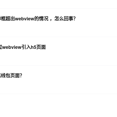
超出webview的情况 ，怎么回事？
webview引入h5页面
染离线包页面？