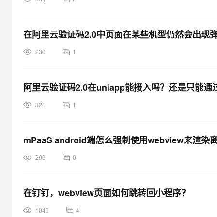
在阿里云验证码2.0中页面在某些机型仍然会出现弹框
230
1
阿里云验证码2.0在uniapp能接入吗？还是只能通过
321
1
mPaaS android端怎么强制使用webview来渲
296
0
在钉钉，webview页面如何跳转回小程序？
1040
4