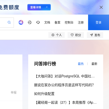
文档
备案
控制台
注册
登录
个人
积分
发布
验
作计划
器
AI 活动
专业服务
服务伙伴合作计划
开发者社区
加入我们
产品动态
服务平台百炼
阿里云 OPC 创新助力计划
一站式生成采购清单，支持单品或批量购买
io：打造专属 AI 语音助手
S产品伙伴计划（繁花）
峰会
CS
造的大模型服务与应用开发平台
一句话生成原生可编辑精美 PPT 文稿
AI 生产力先锋
Al MaaS 服务伙伴赋能合作
域名
博文
Careers
至高可申请百万元
Qwen3.8-Max 模型上线
开启高性价比 AI 编程新体验
弹性可伸缩的云计算服务
Qwen-Audio-3.0-Realtime 端到端实时语音角色扮演
输入一句话想法, 轻松生成专业的 PPT
先锋实践拓展 AI 生产力的边界
Token 补贴，五大权
计划
海大会
伙伴信用分合作计划
商标
问答
社会招聘
问答排行榜
最热
最新
益加速 OPC 成功
eek-V4-Pro
SS
一键部署幻兽帕鲁游戏服务器
飞天发布时刻
HOT
Open Search 向量检索版支
划
备案
电子书
校园招聘
pSeek-V4-Pro
视频创作，一键激活电商全链路生产力
稳定、安全、高性价比、高性能的云存储服务
一键购买专属联机服务器，轻松开启游戏
所见，即是所愿
持视频检索 Pipeline 功能
更多支持
【大咖问答】对话PostgreSQL 中国社区发起人之一，阿里云数据库高级专家 德哥
划
公司注册
镜像站
视频生成
语音识别与合成
专属 QwenPaw
漫剧工坊：一站式动画创作平台
AI 实训营
HOT
应用身份服务 (IDaaS)
据说在家办公的程序员是这样写代码的？
合作伙伴培训与认证
划
上云迁移
站生成，高效打造优质广告素材
全接入的云上超级电脑
从聊天伙伴进化为能主动干活的本地数字员工
快速生产连贯的高质量长漫剧
从基础到进阶，Agent 创客手把手教你
OpenClaw 管理能力上线
lScope
我要反馈
e-1.1-T2V
Qwen3-TTS-Flash
举报
如何升级配置
查询合作伙伴
n Alibaba Cloud ISV 合作
代维服务
建企业门户网站
10 分钟搭建微信、支付宝小程序
MaxCompute MaxFrame 提
畅细腻的高质量视频
离线语音合成大模型，多语言方言自适应，低延迟高稳定
创新加速
ope
登录合作伙伴管理后台
【藏经阁一起读（27）】本周推荐《Apache Flink案例集（2022版）》，你有哪些心得？
我要建议
站，无忧落地极速上线
以可视化方式快速构建移动和 PC 门户网站
国内短信简单易用，安全可靠，秒级触达，全球覆盖200+国家和地区。
高效部署网站，快速应用到小程序
供自动弹性内存功能