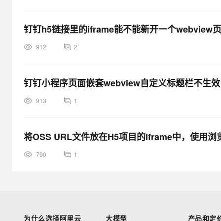
钉钉h5链接里的iframe能不能新开一个webview
912
2
钉钉小程序页面嵌套webview自定义标题栏不生效
913
1
790
1
为什么选择阿里云
大模型
产品和定