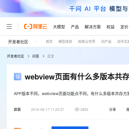
大模型
产品
解决方案
权益
定价
开发者社区
首页
模型体验
探索云世界
问产品
动手实
大模型
产品
解决方案
权益
定价
云市场
伙伴
服务
了解阿里云
精选产品
精选解决方案
普惠上云
产品定价
精选商城
成为销售伙伴
售前咨询
为什么选择阿里云
千问AI平台
开发者社区
问答
正文
了解云产品的定价详情
大模型服务平台百炼
千问办公，解锁你的工作
普惠上云 官方力荐
分销伙伴
在线服务
网站建设
什么是云计算
大
大模型服务与应用平台
企业级Agent产品，直接
云服务器38元/年起，超
咨询伙伴
多端小程序
技术领先
webview页面有什么多版本共
云上成本管理
售后服务
轻量应用服务器
Agency Agents：拥
官方推荐返现计划
大模型
精选产品
精选解决方案
Salesforce 国际版订阅
稳定可靠
管理和优化成本
推荐新用户得奖励，单订单
销售伙伴合作计划
自助服务
友盟天域
安全合规
人工智能与机器学习
AI
APP版本不同，webview页面功能点不同，有什么多版本共存
文本生成
云数据库 RDS
HappyHorse 打造一
云工开物
无影生态合作计划
在线服务
观测云
分析师报告
高校专属算力普惠，学生认
计算
互联网应用开发
Qwen3.8-Max
爵霸
2016-06-17 11:20:37
2892
分享
HOT
Salesforce On Alibaba C
工单服务
Tuya 物联网平台阿里云
研究报告与白皮书
人工智能平台 PAI
快速拥有专属 OpenClaw
大模
Consulting Partner 合
大数据
容器
智能体时代全能旗舰模型
免费试用
短信专区
一站式AI开发、训练和推
蓝凌 OA
AI 大模型销售与服务生
现代化应用