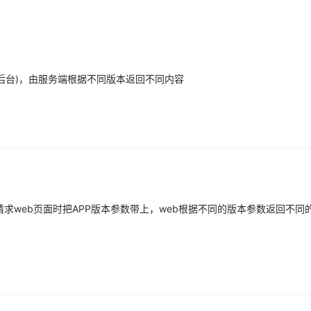
Deepseek-v4-pro
HappyHors
同享
万小智 AI 建站低至 15元/月
Qoder CN
AI 短剧/漫剧
云原生数据库 
快递物流查询
WordPress
成为服务伙
高校合作
点，立即开启云上创新
覆盖公网/内网、递归/权威、移动APP等全场景解析服务
送.CN域名，送备案服务码
基于千问大模型等，支持代码智能生成、研发智能问答
AI助力短剧
态智能体模型
旗舰 MoE 大模型，百万上下文与顶尖推理能力
图生视频，流
Ubuntu
服务生态伙伴
云工开物
企业应用
Works
Night Plan 支持 Qwen 3.8-Max
云原生大数据计算服务 MaxCompute
AI 办公
容器服务 Kub
NEW
GLM-5.2
Wan2.7-T
Red Hat
30+ 款产品免费体验
Data Agent 驱动的一站式 Data+AI 开发治理平台
夜间 5 折，Qwen/Meoo/TokenPlan 客户专享
面向分析的企业级SaaS模式云数据仓库
AI智能应用
提供一站式管
科研合作
视觉 Coding、空间感知、多模态思考等全面升级
1M上下文，专为长程任务能力而生
n 后台)，由服务端根据不同版本返回不同内容
ERP
堂（旗舰版）
SUSE
智能客服
CRM
防护产品
2个月
自动承接线索
建站小程序
OA 办公系统
AI 应用构建
大模型原生
力提升
财税管理
模板建站
Qoder
大模型服务平台百炼-应用模版
HOT
NEW
面向真实软件
个人版上线、团队版降价；千问3.8-Max首发发尝鲜
丰富多元化的应用模版和解决方案
400电话
定制建站
万有无界
大模型服务平台百炼-智能体
方案
广告营销
模板小程序
请求web页面时把APP版本参数带上，web根据不同的版本参数返回不同
的模型效果
灵活可视化地构建企业级 Agent
定制小程序
秒悟
人工智能平台 PAI
APP 开发
云端极速 AI 
新一代 AI 视频生成模型，深度适配广告营销等场景
AI Native 的算法工程平台，一站式完成建模、训练、推理服务部署
建站系统