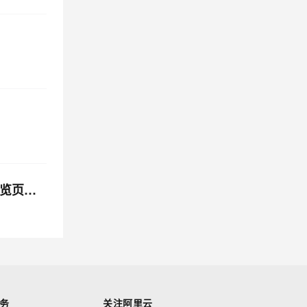
将OSS URL文件放在H5项目的iframe中，使用浏览器访问正常，如果使用webview将H5嵌入到App中，预览页面为空
务
关注阿里云