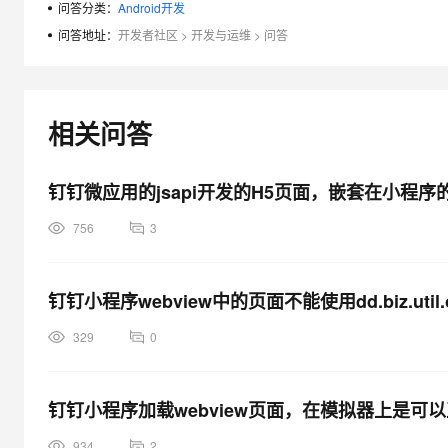
问答分类：
Android开发
大模型解决方案
问答地址：
开发者社区
>
开发与运维
>
问答
迁移与运维管理
快速部署 Dify，高效搭建 
专有云
10 分钟在聊天系统中增加
相关问答
钉钉微应用的jsapi开发的H5页面，嵌套在小程序的w
756
3
钉钉小程序webview中的页面不能使用dd.biz.util.o
329
0
钉钉小程序加载webview页面，在模拟器上是
934
2