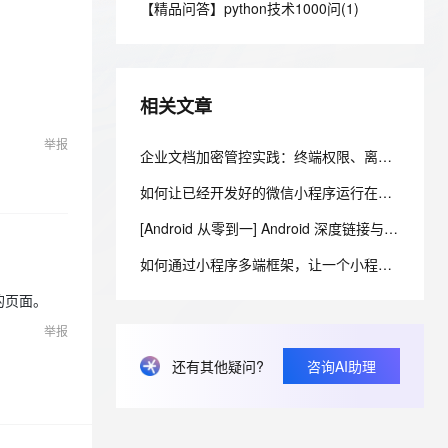
安全
【精品问答】python技术1000问(1)
我要投诉
e-1.1-I2V
Cosyvoice-V3-Flash
PolarDB
上云场景组合购
Milvus 弹性伸缩功能新增节
伴
漫剧创作，剧本、分镜、视频高效生成
100%兼容MySQL、PostgreSQL，兼容Oracle，支持集中和分布式
覆盖90%+业务场景，专享组合折扣价
点支持范围
畅自然，细节丰富
高表现力语音合成大模型，语音克隆听感自然
VPN
ernetes 版 ACK
云聚AI 严选权益
AI 原生数据库服务发布
SSL 证书
2V
Fun-ASR
，一键激活高效办公新体验
理容器应用的 K8s 服务
精选AI产品，从模型到应用全链提效
Agent 数据网关
相关文章
文戏情感细腻自然，动作戏激烈拳拳到肉，实现更强表演能力
支持中英文自由切换，具备更强的噪声鲁棒性
堡垒机
AI 用量加速计划
云原生数据库 PolarDB
举报
防火墙
企业文档加密管控实践：终端权限、离线办公、解密流程与移动安全能力梳理
、识别商机，让客服更高效、服务更出色。
新老同享，达量后返
Agentic Database 发布
主机安全
应用
如何让已经开发好的微信小程序运行在自有APP中
[Android 从零到一] Android 深度链接与 App Links：从 URI Scheme 到可验证的应用跳转
千问办公
NEW
AI 应用及服务市场
的智能体编程平台
一站式AI生产力平台
如何通过小程序多端框架，让一个小程序同时运行在iOS、安卓、鸿蒙以及PC客户端，实现一次开发多端运行的效果
AI 应用
伶鹊
的页面。
企业级人与Agent协作平台，接入和调度多个数字员工
智能客服平台，对话机器人、对话分析、智能外呼
大模型
举报
大模型服务平台百炼 - 全妙
自然语言处理
还有其他疑问?
咨询AI助理
应用创作平台
多模态内容创作工具，已接入 DeepSeek
数据标注
机器学习