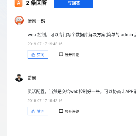
存储
天池大赛
2
条回答
写回答
Qwen3.7-Plus
云解析DNS
解决方案免费试用 新老
电子合同
最高领取价值200元试用
能看、能想、能动手的多模
安全
网络与CDN
AI 算法大赛
畅捷通
清风一鹤
大数据开发治理平台 Data
AI 产品 免费试用
网络
安全
云开发大赛
Qwen3-VL-Plus
Tableau 订阅
1亿+ 大模型 tokens 和 
web 控制，可以专门写个数据库解决方案(简单的 admi
可观测
入门学习赛
中间件
AI空中课堂在线直播课
云防火墙
140+云产品 免费试用
2019-07-17 19:42:16
上云与迁云
云原生的云上边界网络安全
产品新客免费试用，最长1
数据库
赞同
展开评论
生态解决方案
大模型服务
企业出海
大模型ACA认证体验
大数据计算
助力企业全员 AI 认知与能
行业生态解决方案
千问AI平台-Token Plan
政企业务
媒体服务
爵霸
开发者生态解决方案
企业服务与云通信
千问AI平台-模型体验
AI 开发和 AI 应用解决
灵活配置，当然是交给web控制好一些，可以协商让APP
在线体验全尺寸、多种模态
域名与网站
2019-07-17 19:42:16
Happy 系列大模型
终端用户计算
赞同
展开评论
Serverless
开发工具