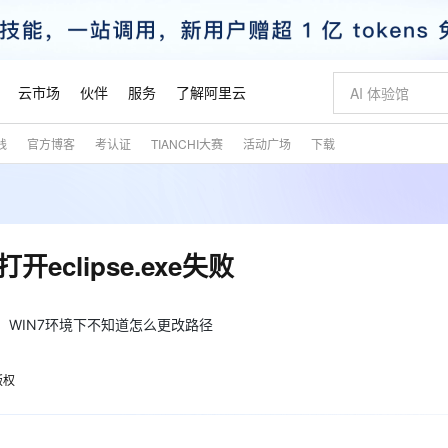
云市场
伙伴
服务
了解阿里云
践
官方博客
考认证
TIANCHI大赛
活动广场
下载
AI 特惠
数据与 API
成为产品伙伴
企业增值服务
最佳实践
价格计算器
AI 场景体
基础软件
产品伙伴合
阿里云认证
市场活动
配置报价
大模型
自助选配和估算价格
新方式
睿译宝，AI翻译排版一步到位
智启 AI 普惠权益
产品生态集成认证中心
企业支持计划
云上春晚
域名与网站
千问官方 MaaS 平台，为开发者和 Agent 而生，新用户赠送 1 亿 + tokens 额度
Qwen Aud
AI Coding
阿里云Maa
2026 阿里云
云服务器 E
为企业打
数据集
Windows
大模型认证
模型
NEW
NEW
交付可用成果
值低价云产品抢先购
上传文档即自动完成翻译和格式还原
至高享 1亿+免费 tokens，加速 Al 应用落地
提供智能易用的域名与建站服务
智能编程，一键
安全可靠、
产品生态伙伴
专家技术服务
云上奥运之旅
弹性计算合作
阿里云中企出
手机三要素
宝塔 Linux
全部认证
开eclipse.exe失败
价格优势
有专属领域专家
GLM-5.2：长任务时代开源旗舰模型
阿里云 OPC 创新助力计划
千问大模型
即刻拥有 DeepS
AI 电商营销
对象存储 O
大模型
产品生态伙伴工作台
企业增值服务台
云栖战略参考
云存储合作计
云栖大会
身份实名认证
CentOS
训练营
推动算力普惠，释放技术红利
最高返9万
多领域专家智能体,一键组建 AI 虚拟交付团队
快速构建应用程序和网站，即刻迈出上云第一步
至高百万元 Token 补贴，加速一人公司成长
多元化、高性能、安全可靠的大模型服务
真正可用的 1M 上下文,一次完成代码全链路开发
轻松解锁专属 Dee
从图文生成到
云上的中国
数据库合作计
活动全景
短信
Docker
VA，WIN7环境下不知道怎么更改路径
图片和
站式影视创作平台
Hermes Agent，打造自进化智能体
Token Plan 模型订阅计划
数字证书管理服务（原SSL证书）
5 分钟轻松部署
AI 广告创作
无影云电脑
企业成长
NEW
信息公告
看见新力量
云网络合作计
OCR 文字识别
JAVA
证享300元代金券
可视化编排打通从文字构思到成片全链路闭环
全托管，含MySQL、PostgreSQL、SQL Server、MariaDB多引擎
自主进化，持久记忆，越用越聪明
Qwen3.8-Max 首发尝鲜，限时加量 10 倍，夜间低至2折
实现全站HTTPS，呈现可信的WEB访问
图文、视频一
随时随地安
魔搭 Mode
Kimi-K3
HappyHors
版权
NEW
loud
服务实践
官网公告
金融模力时刻
Salesforce O
版
发票查验
全能环境
Claude Code + GStack 打造工程团队
千问办公，限时限量积分加倍
Qoder
低代码高效构
AI 建站
短信服务
型
NEW
作计划
Kimi 最新旗舰模型，长程编程与推理利器
让文字生成流
计划
创新中心
魔搭 ModelSc
健康状态
理服务
让AI从“聊天伙伴”进化为能干活的“数字员工”
安装技能 GStack，拥有专属 AI 工程团队
你的AI工作搭子，覆盖日常办公高频场景
面向真实软件的智能体编程平台
0 代码专业建
客户案例
天气预报查询
操作系统
态合作计划