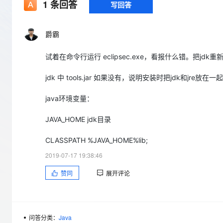
存储
天池大赛
1
条回答
写回答
Qwen3.7-Plus
云解析DNS
解决方案免费试用 新老
电子合同
最高领取价值200元试用
能看、能想、能动手的多模
安全
网络与CDN
AI 算法大赛
畅捷通
爵霸
大数据开发治理平台 Data
AI 产品 免费试用
网络
安全
云开发大赛
Qwen3-VL-Plus
Tableau 订阅
1亿+ 大模型 tokens 和 
试着在命令行运行 eclipsec.exe，看报什么错。把jdk
可观测
入门学习赛
中间件
AI空中课堂在线直播课
云防火墙
140+云产品 免费试用
jdk 中 tools.jar 如果没有，说明安装时把jdk和jre放
上云与迁云
云原生的云上边界网络安全
产品新客免费试用，最长1
数据库
生态解决方案
大模型服务
企业出海
java环境变量：
大模型ACA认证体验
大数据计算
助力企业全员 AI 认知与能
行业生态解决方案
千问AI平台-Token Plan
政企业务
JAVA_HOME jdk目录
媒体服务
开发者生态解决方案
CLASSPATH %JAVA_HOME%lib;
企业服务与云通信
千问AI平台-模型体验
AI 开发和 AI 应用解决
2019-07-17 19:38:46
在线体验全尺寸、多种模态
域名与网站
赞同
展开评论
Happy 系列大模型
终端用户计算
Serverless
问答分类：
Java
开发工具