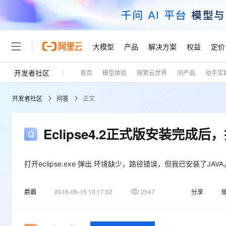
大模型
产品
解决方案
权益
定价
开发者社区
首页
模型体验
探索云世界
问产品
动手实
大模型
产品
解决方案
权益
定价
云市场
伙伴
服务
了解阿里云
精选产品
精选解决方案
普惠上云
产品定价
精选商城
成为销售伙伴
售前咨询
为什么选择阿里云
千问AI平台
开发者社区
问答
正文
了解云产品的定价详情
大模型服务平台百炼
千问办公，解锁你的工作
普惠上云 官方力荐
分销伙伴
在线服务
网站建设
什么是云计算
大
大模型服务与应用平台
企业级Agent产品，直接
云服务器38元/年起，超
咨询伙伴
多端小程序
技术领先
Eclipse4.2正式版安装完成后，打
云上成本管理
售后服务
轻量应用服务器
Agency Agents：拥
官方推荐返现计划
大模型
精选产品
精选解决方案
Salesforce 国际版订阅
稳定可靠
管理和优化成本
推荐新用户得奖励，单订单
销售伙伴合作计划
自助服务
友盟天域
安全合规
人工智能与机器学习
AI
打开eclipse.exe 弹出 环境缺少，路径错误，但我已安装了JA
文本生成
云数据库 RDS
HappyHorse 打造一
云工开物
无影生态合作计划
在线服务
观测云
分析师报告
高校专属算力普惠，学生认
计算
互联网应用开发
Qwen3.8-Max
爵霸
2016-06-15 10:17:02
2547
分享
HOT
Salesforce On Alibaba C
工单服务
Tuya 物联网平台阿里云
研究报告与白皮书
人工智能平台 PAI
快速拥有专属 OpenClaw
大模
Consulting Partner 合
大数据
容器
智能体时代全能旗舰模型
免费试用
短信专区
一站式AI开发、训练和推
蓝凌 OA
AI 大模型销售与服务生
现代化应用