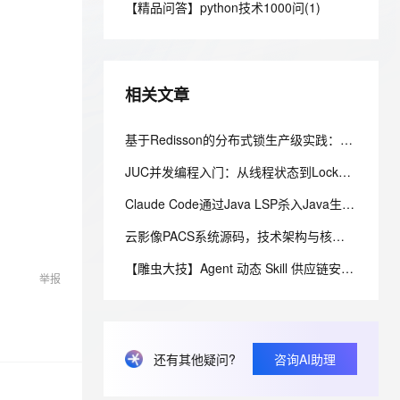
安全
【精品问答】python技术1000问(1)
我要投诉
e-1.1-I2V
Cosyvoice-V3-Flash
PolarDB
上云场景组合购
Milvus 弹性伸缩功能新增节
伴
漫剧创作，剧本、分镜、视频高效生成
100%兼容MySQL、PostgreSQL，兼容Oracle，支持集中和分布式
覆盖90%+业务场景，专享组合折扣价
点支持范围
畅自然，细节丰富
高表现力语音合成大模型，语音克隆听感自然
VPN
ernetes 版 ACK
云聚AI 严选权益
AI 原生数据库服务发布
SSL 证书
2V
Fun-ASR
，一键激活高效办公新体验
理容器应用的 K8s 服务
精选AI产品，从模型到应用全链提效
Agent 数据网关
相关文章
文戏情感细腻自然，动作戏激烈拳拳到肉，实现更强表演能力
支持中英文自由切换，具备更强的噪声鲁棒性
堡垒机
AI 用量加速计划
云原生数据库 PolarDB
防火墙
基于Redisson的分布式锁生产级实践：从原理到高并发库存扣减实战
、识别商机，让客服更高效、服务更出色。
新老同享，达量后返
Agentic Database 发布
主机安全
应用
JUC并发编程入门：从线程状态到Lock锁，一文吃透生产者消费者
Claude Code通过Java LSP杀入Java生态，通用Agent和专属引擎差在哪
千问办公
NEW
AI 应用及服务市场
的智能体编程平台
一站式AI生产力平台
云影像PACS系统源码，技术架构与核心特性解析
AI 应用
伶鹊
【雕虫大技】Agent 动态 Skill 供应链安全加固（一）：消费侧三层防线实战
举报
企业级人与Agent协作平台，接入和调度多个数字员工
智能客服平台，对话机器人、对话分析、智能外呼
大模型
大模型服务平台百炼 - 全妙
自然语言处理
应用创作平台
多模态内容创作工具，已接入 DeepSeek
数据标注
还有其他疑问?
咨询AI助理
机器学习