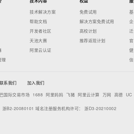
价
技术内容
权益
服
技术解决方案
免费试用
基
帮助文档
解决方案免费试用
企
开发者社区
高校计划
迁
天池大赛
推荐返现计划
官
器
阿里云认证
健
管理
信
联系我们
加入我们
巴国际交易市场
1688
阿里妈妈
飞猪
阿里云计算
万网
高德
UC
：
浙B2-20080101
域名注册服务机构许可：
浙D3-20210002