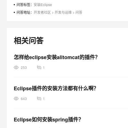
大模型解决方案
问答标签：
安装Eclipse
迁移与运维管理
问答地址：
开发者社区
>
开发与运维
>
问答
快速部署 Dify，高效搭建 
专有云
10 分钟在聊天系统中增加
相关问答
怎样给eclipse安装alitomcat的插件？
253
1
Eclipse插件的安装方法都有什么啊？
643
1
Eclipse如何安装spring插件？