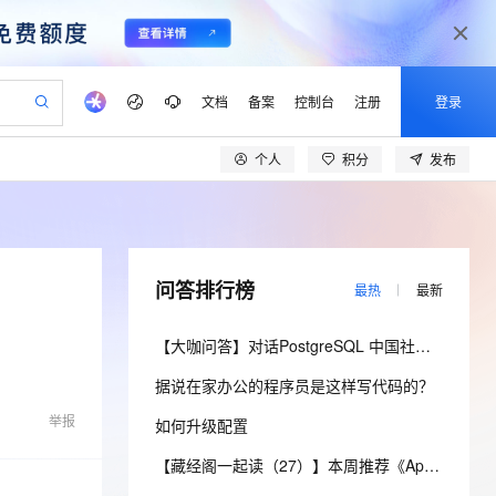
文档
备案
控制台
注册
登录
个人
积分
发布
验
作计划
器
AI 活动
专业服务
服务伙伴合作计划
开发者社区
加入我们
产品动态
服务平台百炼
阿里云 OPC 创新助力计划
一站式生成采购清单，支持单品或批量购买
io：打造专属 AI 语音助手
S产品伙伴计划（繁花）
峰会
CS
造的大模型服务与应用开发平台
一句话生成原生可编辑精美 PPT 文稿
AI 生产力先锋
Al MaaS 服务伙伴赋能合作
域名
博文
Careers
至高可申请百万元
Qwen3.8-Max 模型上线
开启高性价比 AI 编程新体验
弹性可伸缩的云计算服务
Qwen-Audio-3.0-Realtime 端到端实时语音角色扮演
输入一句话想法, 轻松生成专业的 PPT
先锋实践拓展 AI 生产力的边界
Token 补贴，五大权
计划
海大会
伙伴信用分合作计划
商标
问答
社会招聘
问答排行榜
最热
最新
益加速 OPC 成功
eek-V4-Pro
SS
一键部署幻兽帕鲁游戏服务器
飞天发布时刻
HOT
Open Search 向量检索版支
划
备案
电子书
校园招聘
pSeek-V4-Pro
视频创作，一键激活电商全链路生产力
稳定、安全、高性价比、高性能的云存储服务
一键购买专属联机服务器，轻松开启游戏
所见，即是所愿
持视频检索 Pipeline 功能
更多支持
【大咖问答】对话PostgreSQL 中国社区发起人之一，阿里云数据库高级专家 德哥
划
公司注册
镜像站
视频生成
语音识别与合成
专属 QwenPaw
漫剧工坊：一站式动画创作平台
AI 实训营
HOT
应用身份服务 (IDaaS)
据说在家办公的程序员是这样写代码的？
合作伙伴培训与认证
划
上云迁移
站生成，高效打造优质广告素材
全接入的云上超级电脑
从聊天伙伴进化为能主动干活的本地数字员工
快速生产连贯的高质量长漫剧
从基础到进阶，Agent 创客手把手教你
OpenClaw 管理能力上线
lScope
我要反馈
e-1.1-T2V
Qwen3-TTS-Flash
举报
如何升级配置
查询合作伙伴
n Alibaba Cloud ISV 合作
代维服务
建企业门户网站
10 分钟搭建微信、支付宝小程序
MaxCompute MaxFrame 提
畅细腻的高质量视频
离线语音合成大模型，多语言方言自适应，低延迟高稳定
创新加速
ope
登录合作伙伴管理后台
【藏经阁一起读（27）】本周推荐《Apache Flink案例集（2022版）》，你有哪些心得？
我要建议
站，无忧落地极速上线
以可视化方式快速构建移动和 PC 门户网站
国内短信简单易用，安全可靠，秒级触达，全球覆盖200+国家和地区。
高效部署网站，快速应用到小程序
供自动弹性内存功能