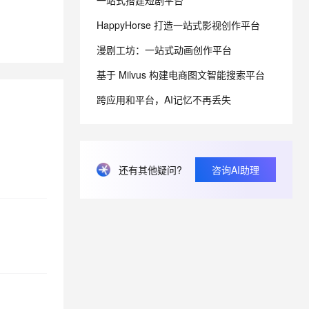
一站式搭建短剧平台
HappyHorse 打造一站式影视创作平台
息提取
与 AI 智能体进行实时音视频通话
漫剧工坊：一站式动画创作平台
从文本、图片、视频中提取结构化的属性信息
构建支持视频理解的 AI 音视频实时通话应用
基于 Milvus 构建电商图文智能搜索平台
t.diy 一步搞定创意建站
构建大模型应用的安全防护体系
通过自然语言交互简化开发流程,全栈开发支持
通过阿里云安全产品对 AI 应用进行安全防护
跨应用和平台，AI记忆不再丢失
还有其他疑问?
咨询AI助理