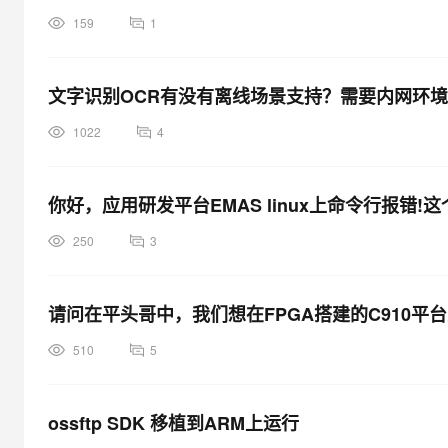
159
1
文字识别OCR有没有离线场景支持？需要内网环境、w
1022
4
你好，应用研发平台EMAS linux上命令行报错!
250
3
请问在平头哥中，我们想在FPGA搭建的C910平台
510
5
ossftp SDK 移植到ARM上运行