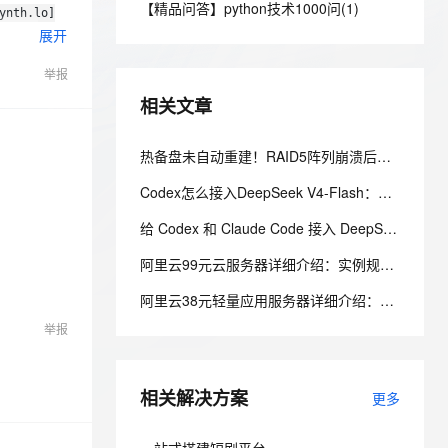
安全
【精品问答】python技术1000问(1)
我要投诉
e-1.1-I2V
Cosyvoice-V3-Flash
PolarDB
上云场景组合购
ynth.lo]
Milvus 弹性伸缩功能新增节
伴
展开
漫剧创作，剧本、分镜、视频高效生成
100%兼容MySQL、PostgreSQL，兼容Oracle，支持集中和分布式
覆盖90%+业务场景，专享组合折扣价
点支持范围
畅自然，细节丰富
高表现力语音合成大模型，语音克隆听感自然
VPN
举报
ernetes 版 ACK
云聚AI 严选权益
AI 原生数据库服务发布
SSL 证书
2V
Fun-ASR
，一键激活高效办公新体验
理容器应用的 K8s 服务
精选AI产品，从模型到应用全链提效
Agent 数据网关
相关文章
文戏情感细腻自然，动作戏激烈拳拳到肉，实现更强表演能力
支持中英文自由切换，具备更强的噪声鲁棒性
堡垒机
AI 用量加速计划
云原生数据库 PolarDB
防火墙
热备盘未自动重建！RAID5阵列崩溃后的数据恢复与文件系统修复
、识别商机，让客服更高效、服务更出色。
新老同享，达量后返
Agentic Database 发布
主机安全
应用
Codex怎么接入DeepSeek V4-Flash：官方一键脚本 + 手动配置完整教程
给 Codex 和 Claude Code 接入 DeepSeek-V4-Flash，夯爆了！
千问办公
NEW
AI 应用及服务市场
的智能体编程平台
一站式AI生产力平台
阿里云99元云服务器详细介绍：实例规格和配置、购买和续费规则、适用场景解析
AI 应用
伶鹊
阿里云38元轻量应用服务器详细介绍：配置、抢购规则、适用场景与选购攻略
企业级人与Agent协作平台，接入和调度多个数字员工
智能客服平台，对话机器人、对话分析、智能外呼
大模型
举报
大模型服务平台百炼 - 全妙
自然语言处理
应用创作平台
多模态内容创作工具，已接入 DeepSeek
相关解决方案
数据标注
更多
机器学习