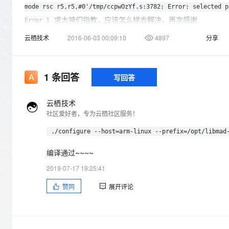
存储
天池大赛
Qwen3.7-Plus
云解析DNS
解决方案免费试用 新老
mode rsc r5,r5,#0'/tmp/ccpwOzYf.s:3782: Error: selected p
电子合同
最高领取价值200元试用
能看、能想、能动手的多模
安全
求大神们指教，应该怎么样去解决。再次感谢
网络与CDN
Error 1
AI 算法大赛
畅捷通
云栖技术
2016-06-03 00:09:10
4897
分享
大数据开发治理平台 Data
AI 产品 免费试用
网络
安全
云开发大赛
Qwen3-VL-Plus
Tableau 订阅
1亿+ 大模型 tokens 和 
可观测
入门学习赛
中间件
AI空中课堂在线直播课
云防火墙
140+云产品 免费试用
1
条回答
写回答
上云与迁云
云原生的云上边界网络安全
产品新客免费试用，最长1
数据库
生态解决方案
大模型服务
企业出海
大模型ACA认证体验
云栖技术
大数据计算
社区爱好者，专为云栖社区服务！
助力企业全员 AI 认知与能
行业生态解决方案
千问AI平台-Token Plan
政企业务
媒体服务
./configure --host=arm-linux --prefix=/opt/libmad
开发者生态解决方案
企业服务与云通信
千问AI平台-模型体验
AI 开发和 AI 应用解决
编译通过~~~~
在线体验全尺寸、多种模态
域名与网站
2019-07-17 19:25:41
Happy 系列大模型
赞同
展开评论
终端用户计算
Serverless
开发工具