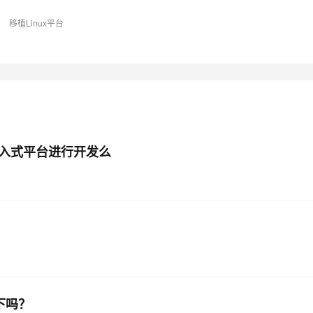
移植Linux平台
AI 应用
10分钟微调：让0.6B模型媲美235B模
多模态数据信
型
依托云原生高可用架构,实现Dify私有化部署
用1%尺寸在特定领域达到大模型90%以上效果
一个 AI 助手
超强辅助，Bol
即刻拥有 DeepSeek-R1 满血版
在企业官网、通讯软件中为客户提供 AI 客服
多种方案随心选，轻松解锁专属 DeepSeek
为嵌入式平台进行开发么
境下吗？