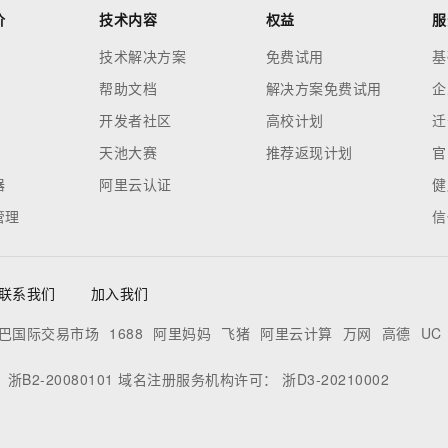
价
技术内容
权益
服
技术解决方案
免费试用
基
帮助文档
解决方案免费试用
企
开发者社区
高校计划
迁
天池大赛
推荐返现计划
官
器
阿里云认证
健
管理
信
联系我们
加入我们
巴国际交易市场
1688
阿里妈妈
飞猪
阿里云计算
万网
高德
UC
：
浙B2-20080101
域名注册服务机构许可：
浙D3-20210002