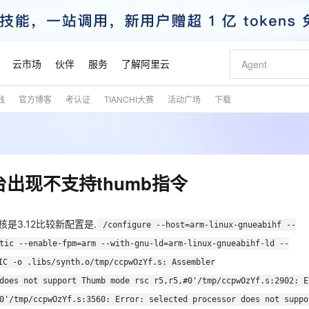
云市场
伙伴
服务
了解阿里云
践
官方博客
考认证
TIANCHI大赛
活动广场
下载
AI 特惠
数据与 API
成为产品伙伴
企业增值服务
最佳实践
价格计算器
AI 场景体
基础软件
产品伙伴合
阿里云认证
市场活动
配置报价
大模型
自助选配和估算价格
新方式
睿译宝，AI翻译排版一步到位
智启 AI 普惠权益
产品生态集成认证中心
企业支持计划
云上春晚
域名与网站
千问官方 MaaS 平台，为开发者和 Agent 而生，新用户赠送 1 亿 + tokens 额度
Qwen Aud
AI Coding
阿里云Maa
2026 阿里云
云服务器 E
为企业打
数据集
Windows
大模型认证
模型
NEW
NEW
交付可用成果
值低价云产品抢先购
上传文档即自动完成翻译和格式还原
至高享 1亿+免费 tokens，加速 Al 应用落地
提供智能易用的域名与建站服务
智能编程，一键
安全可靠、
产品生态伙伴
专家技术服务
云上奥运之旅
弹性计算合作
阿里云中企出
手机三要素
宝塔 Linux
全部认证
x平台出现不支持thumb指令
价格优势
有专属领域专家
GLM-5.2：长任务时代开源旗舰模型
阿里云 OPC 创新助力计划
千问大模型
即刻拥有 DeepS
AI 电商营销
对象存储 O
大模型
产品生态伙伴工作台
企业增值服务台
云栖战略参考
云存储合作计
云栖大会
身份实名认证
CentOS
训练营
推动算力普惠，释放技术红利
最高返9万
多领域专家智能体,一键组建 AI 虚拟交付团队
快速构建应用程序和网站，即刻迈出上云第一步
至高百万元 Token 补贴，加速一人公司成长
多元化、高性能、安全可靠的大模型服务
真正可用的 1M 上下文,一次完成代码全链路开发
轻松解锁专属 Dee
从图文生成到
云上的中国
数据库合作计
活动全景
短信
Docker
ux内核是3.12比较新配置是.
图片和
/configure --host=arm-linux-gnueabihf --
站式影视创作平台
Hermes Agent，打造自进化智能体
Token Plan 模型订阅计划
数字证书管理服务（原SSL证书）
5 分钟轻松部署
AI 广告创作
无影云电脑
企业成长
NEW
信息公告
tic --enable-fpm=arm --with-gnu-ld=arm-linux-gnueabihf-ld --
看见新力量
云网络合作计
OCR 文字识别
JAVA
证享300元代金券
可视化编排打通从文字构思到成片全链路闭环
全托管，含MySQL、PostgreSQL、SQL Server、MariaDB多引擎
自主进化，持久记忆，越用越聪明
Qwen3.8-Max 首发尝鲜，限时加量 10 倍，夜间低至2折
实现全站HTTPS，呈现可信的WEB访问
图文、视频一
随时随地安
魔搭 Mode
Kimi-K3
HappyHors
NEW
IC -o .libs/synth.o/tmp/ccpwOzYf.s: Assembler
loud
服务实践
官网公告
金融模力时刻
Salesforce O
版
发票查验
全能环境
Claude Code + GStack 打造工程团队
千问办公，限时限量积分加倍
Qoder
低代码高效构
AI 建站
短信服务
型
NEW
作计划
Kimi 最新旗舰模型，长程编程与推理利器
让文字生成流
does not support Thumb mode rsc r5,r5,#0'/tmp/ccpwOzYf.s:2902: E
计划
创新中心
魔搭 ModelSc
健康状态
理服务
让AI从“聊天伙伴”进化为能干活的“数字员工”
安装技能 GStack，拥有专属 AI 工程团队
你的AI工作搭子，覆盖日常办公高频场景
面向真实软件的智能体编程平台
0 代码专业建
客户案例
天气预报查询
操作系统
0'/tmp/ccpwOzYf.s:3560: Error: selected processor does not suppo
态合作计划