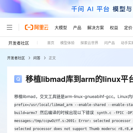
大模型
产品
解决方案
权益
定价
开发者社区
首页
模型体验
探索云世界
问产品
动手实
大模型
产品
解决方案
权益
定价
云市场
伙伴
服务
了解阿里云
精选产品
精选解决方案
普惠上云
产品定价
精选商城
成为销售伙伴
售前咨询
为什么选择阿里云
千问AI平台
开发者社区
问答
正文
了解云产品的定价详情
大模型服务平台百炼
千问办公，解锁你的工作
普惠上云 官方力荐
分销伙伴
在线服务
网站建设
什么是云计算
大
大模型服务与应用平台
企业级Agent产品，直接
云服务器38元/年起，超
咨询伙伴
多端小程序
技术领先
移植libmad库到arm的linu
云上成本管理
售后服务
轻量应用服务器
Agency Agents：拥
官方推荐返现计划
大模型
精选产品
精选解决方案
Salesforce 国际版订阅
稳定可靠
管理和优化成本
推荐新用户得奖励，单订单
销售伙伴合作计划
自助服务
友盟天域
安全合规
人工智能与机器学习
AI
移植libmad，交叉工具链是arm-linux-gnueabihf-gcc。Lin
文本生成
云数据库 RDS
HappyHorse 打造一
云工开物
无影生态合作计划
在线服务
prefix=/usr/local/libmad_arm --enable-shared --enable-sta
观测云
分析师报告
高校专属算力普惠，学生认
计算
互联网应用开发
然后编译的时候出现以下错误
Qwen3.8-Max
HOT
build=armv7
synth.c -fPIC -DP
Salesforce On Alibaba C
工单服务
Tuya 物联网平台阿里云
研究报告与白皮书
人工智能平台 PAI
快速拥有专属 OpenClaw
大模
Consulting Partner 合
大数据
容器
智能体时代全能旗舰模型
messages:/tmp/ccpwOzYf.s:2691: Error: selected processor 
免费试用
短信专区
一站式AI开发、训练和推
蓝凌 OA
selected processor does not support Thumb modersc r8,r8,#
AI 大模型销售与服务生
现代化应用