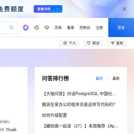
文档
备案
控制台
注册
登录
个人
积分
发布
验
作计划
器
AI 活动
专业服务
服务伙伴合作计划
开发者社区
加入我们
产品动态
服务平台百炼
阿里云 OPC 创新助力计划
一站式生成采购清单，支持单品或批量购买
io：打造专属 AI 语音助手
S产品伙伴计划（繁花）
峰会
CS
造的大模型服务与应用开发平台
一句话生成原生可编辑精美 PPT 文稿
AI 生产力先锋
Al MaaS 服务伙伴赋能合作
域名
博文
Careers
至高可申请百万元
Qwen3.8-Max 模型上线
开启高性价比 AI 编程新体验
弹性可伸缩的云计算服务
Qwen-Audio-3.0-Realtime 端到端实时语音角色扮演
输入一句话想法, 轻松生成专业的 PPT
先锋实践拓展 AI 生产力的边界
Token 补贴，五大权
计划
海大会
伙伴信用分合作计划
商标
问答
社会招聘
问答排行榜
最热
最新
益加速 OPC 成功
eek-V4-Pro
SS
一键部署幻兽帕鲁游戏服务器
飞天发布时刻
HOT
Open Search 向量检索版支
划
备案
电子书
校园招聘
pSeek-V4-Pro
视频创作，一键激活电商全链路生产力
稳定、安全、高性价比、高性能的云存储服务
一键购买专属联机服务器，轻松开启游戏
所见，即是所愿
持视频检索 Pipeline 功能
更多支持
【大咖问答】对话PostgreSQL 中国社区发起人之一，阿里云数据库高级专家 德哥
划
公司注册
镜像站
视频生成
语音识别与合成
专属 QwenPaw
漫剧工坊：一站式动画创作平台
AI 实训营
HOT
应用身份服务 (IDaaS)
据说在家办公的程序员是这样写代码的？
合作伙伴培训与认证
划
上云迁移
站生成，高效打造优质广告素材
全接入的云上超级电脑
从聊天伙伴进化为能主动干活的本地数字员工
快速生产连贯的高质量长漫剧
从基础到进阶，Agent 创客手把手教你
OpenClaw 管理能力上线
lScope
我要反馈
e-1.1-T2V
Qwen3-TTS-Flash
如何升级配置
查询合作伙伴
n Alibaba Cloud ISV 合作
代维服务
建企业门户网站
10 分钟搭建微信、支付宝小程序
MaxCompute MaxFrame 提
畅细腻的高质量视频
离线语音合成大模型，多语言方言自适应，低延迟高稳定
rror:
创新加速
ope
登录合作伙伴管理后台
【藏经阁一起读（27）】本周推荐《Apache Flink案例集（2022版）》，你有哪些心得？
我要建议
站，无忧落地极速上线
以可视化方式快速构建移动和 PC 门户网站
国内短信简单易用，安全可靠，秒级触达，全球覆盖200+国家和地区。
高效部署网站，快速应用到小程序
供自动弹性内存功能
rt Thumb