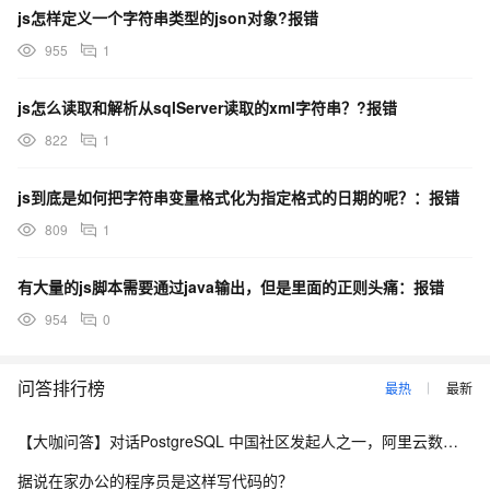
js怎样定义一个字符串类型的json对象?报错
955
1
js怎么读取和解析从sqlServer读取的xml字符串？?报错
822
1
js到底是如何把字符串变量格式化为指定格式的日期的呢？：报错
809
1
有大量的js脚本需要通过java输出，但是里面的正则头痛：报错
954
0
问答排行榜
最热
最新
【大咖问答】对话PostgreSQL 中国社区发起人之一，阿里云数据库高级专家 德哥
据说在家办公的程序员是这样写代码的？