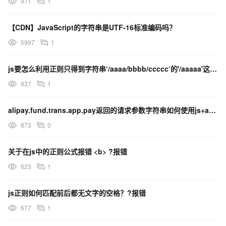
971
1
【CDN】JavaScript的字符串是UTF-16标准编码吗？
5997
1
js要怎么利用正则只得到字符串‘/aaaa/bbbb/ccccc‘的'/aaaaa'这部分呢?
937
1
alipay.fund.trans.app.pay返回的请求参数字符串如何使用js+api 发起请求
873
0
关于在js中的正则公式报错 <b> ?报错
623
1
js正则如何匹配前后都无文字的空格？?报错
677
1