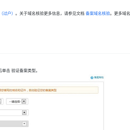
（过户）
。关于域名核验更多信息，请参见文档
备案域名核验
。更多域
AI 应用
10分钟微调：让0.6B模型媲美235B模
多模态数据信
型
依托云原生高可用架构,实现Dify私有化部署
用1%尺寸在特定领域达到大模型90%以上效果
一个 AI 助手
超强辅助，Bol
即刻拥有 DeepSeek-R1 满血版
在企业官网、通讯软件中为客户提供 AI 客服
多种方案随心选，轻松解锁专属 DeepSeek
后单击
验证备案类型
。