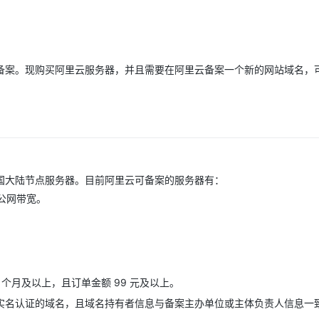
Deepseek-v4-pro
HappyHors
同享
万小智 AI 建站低至 15元/月
Qoder CN
AI 短剧/漫剧
云原生数据库 
快递物流查询
WordPress
成为服务伙
高校合作
点，立即开启云上创新
覆盖公网/内网、递归/权威、移动APP等全场景解析服务
送.CN域名，送备案服务码
基于千问大模型等，支持代码智能生成、研发智能问答
AI助力短剧
态智能体模型
旗舰 MoE 大模型，百万上下文与顶尖推理能力
图生视频，流
Ubuntu
服务生态伙伴
云工开物
企业应用
Works
Night Plan 支持 Qwen 3.8-Max
云原生大数据计算服务 MaxCompute
AI 办公
容器服务 Kub
NEW
GLM-5.2
Wan2.7-T
Red Hat
备案。现购买阿里云服务器，并且需要在阿里云备案一个新的网站域名，
30+ 款产品免费体验
Data Agent 驱动的一站式 Data+AI 开发治理平台
夜间 5 折，Qwen/Meoo/TokenPlan 客户专享
面向分析的企业级SaaS模式云数据仓库
AI智能应用
提供一站式管
科研合作
视觉 Coding、空间感知、多模态思考等全面升级
1M上下文，专为长程任务能力而生
ERP
堂（旗舰版）
SUSE
智能客服
CRM
防护产品
2个月
自动承接线索
建站小程序
OA 办公系统
AI 应用构建
大模型原生
力提升
财税管理
模板建站
Qoder
大模型服务平台百炼-应用模版
HOT
NEW
国大陆节点服务器。目前阿里云可备案的服务器有：
面向真实软件
个人版上线、团队版降价；千问3.8-Max首发发尝鲜
丰富多元化的应用模版和解决方案
400电话
定制建站
买公网带宽。
万有无界
大模型服务平台百炼-智能体
方案
广告营销
模板小程序
的模型效果
灵活可视化地构建企业级 Agent
定制小程序
秒悟
人工智能平台 PAI
APP 开发
云端极速 AI 
新一代 AI 视频生成模型，深度适配广告营销等场景
AI Native 的算法工程平台，一站式完成建模、训练、推理服务部署
 个月及以上，且订单金额 99 元及以上。
建站系统
实名认证的域名，且域名持有者信息与备案主办单位或主体负责人信息一