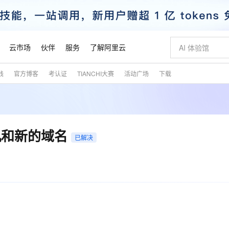
云市场
伙伴
服务
了解阿里云
践
官方博客
考认证
TIANCHI大赛
活动广场
下载
AI 特惠
数据与 API
成为产品伙伴
企业增值服务
最佳实践
价格计算器
AI 场景体
基础软件
产品伙伴合
阿里云认证
市场活动
配置报价
大模型
自助选配和估算价格
步到位
智启 AI 普惠权益
产品生态集成认证中心
企业支持计划
云上春晚
域名与网站
Qwen Audio：打造专属 AI 语音助手
千问官方 MaaS 平台，为开发者和 Agent 而生，新用户赠送 1 亿 + tokens 额度
一句话生成原生
AI Coding
阿里云Maa
2026 阿里云
云服务器 E
为企业打
数据集
Windows
大模型认证
模型
NEW
NEW
格式还原
值低价云产品抢先购
至高享 1亿+免费 tokens，加速 Al 应用落地
提供智能易用的域名与建站服务
Qwen-Audio-3.0-Realtime 端到端实时语音角色扮演
输入一句话想法,
智能编程，一键
安全可靠、
产品生态伙伴
专家技术服务
云上奥运之旅
弹性计算合作
阿里云中企出
手机三要素
宝塔 Linux
全部认证
机和新的域名
价格优势
已解决
开源旗舰模型
即刻拥有 DeepSeek-V4-Pro
阿里云 OPC 创新助力计划
千问大模型
一键部署幻兽
AI 电商营销
对象存储 O
大模型
产品生态伙伴工作台
企业增值服务台
云栖战略参考
云存储合作计
云栖大会
身份实名认证
CentOS
训练营
推动算力普惠，释放技术红利
最高返9万
真正可用的 1M 上下文,一次完成代码全链路开发
快速构建应用程序和网站，即刻迈出上云第一步
轻松解锁专属 DeepSeek-V4-Pro
至高百万元 Token 补贴，加速一人公司成长
多元化、高性能、安全可靠的大模型服务
一键购买专属
从图文生成到
云上的中国
数据库合作计
活动全景
短信
Docker
图片和
自进化智能体
5 分钟轻松部署专属 QwenPaw
Token Plan 模型订阅计划
数字证书管理服务（原SSL证书）
高效搭建 AI
AI 广告创作
无影云电脑
企业成长
NEW
HOT
信息公告
看见新力量
云网络合作计
OCR 文字识别
JAVA
越聪明
证享300元代金券
全托管，含MySQL、PostgreSQL、SQL Server、MariaDB多引擎
Qwen3.8-Max 首发尝鲜，限时加量 10 倍，夜间低至2折
实现全站HTTPS，呈现可信的WEB访问
从聊天伙伴进化为能主动干活的本地数字员工
图文、视频一
随时随地安
魔搭 Mode
Kimi-K3
HappyHors
NEW
loud
服务实践
官网公告
金融模力时刻
Salesforce O
版
发票查验
全能环境
Claude Code + GStack 打造工程团队
千问办公，限时限量积分加倍
Qoder
低代码高效构
AI 建站
短信服务
型
NEW
作计划
Kimi 最新旗舰模型，长程编程与推理利器
让文字生成流
计划
创新中心
魔搭 ModelSc
健康状态
理服务
让AI从“聊天伙伴”进化为能干活的“数字员工”
安装技能 GStack，拥有专属 AI 工程团队
你的AI工作搭子，覆盖日常办公高频场景
面向真实软件的智能体编程平台
0 代码专业建
客户案例
天气预报查询
操作系统
态合作计划