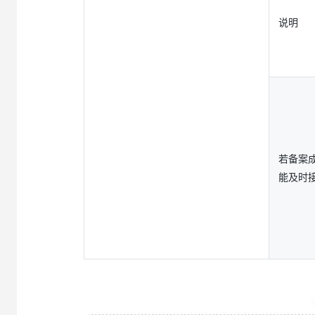
说明
若备案
能及时