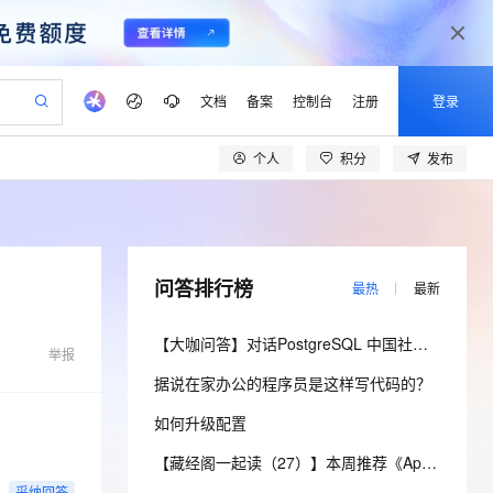
文档
备案
控制台
注册
登录
个人
积分
发布
验
作计划
器
AI 活动
专业服务
服务伙伴合作计划
开发者社区
加入我们
产品动态
服务平台百炼
阿里云 OPC 创新助力计划
一站式生成采购清单，支持单品或批量购买
可编辑精美 PPT 文稿
S产品伙伴计划（繁花）
峰会
CS
造的大模型服务与应用开发平台
Agency Agents：拥有专属领域专家
AI 生产力先锋
Al MaaS 服务伙伴赋能合作
域名
博文
Careers
至高可申请百万元
Qwen3.8-Max 模型上线
 轻松生成专业的 PPT
开启高性价比 AI 编程新体验
弹性可伸缩的云计算服务
先锋实践拓展 AI 生产力的边界
多领域专家智能体,一键组建 AI 虚拟交付团队
Token 补贴，五大权
计划
海大会
伙伴信用分合作计划
商标
问答
社会招聘
问答排行榜
最热
最新
益加速 OPC 成功
帕鲁游戏服务器
SS
HappyHorse 打造一站式影视创作平台
飞天发布时刻
HOT
Open Search 向量检索版支
划
备案
电子书
校园招聘
联机服务器，轻松开启游戏
视频创作，一键激活电商全链路生产力
稳定、安全、高性价比、高性能的云存储服务
所见，即是所愿
持视频检索 Pipeline 功能
可视化编排打通从文字构思到成片全链路闭环
更多支持
【大咖问答】对话PostgreSQL 中国社区发起人之一，阿里云数据库高级专家 德哥
划
举报
公司注册
镜像站
视频生成
语音识别与合成
 智能体与工作流应用
漫剧工坊：一站式动画创作平台
AI 实训营
应用身份服务 (IDaaS)
据说在家办公的程序员是这样写代码的？
合作伙伴培训与认证
划
上云迁移
站生成，高效打造优质广告素材
全接入的云上超级电脑
通过阿里云百炼高效搭建AI应用,助力高效开发
快速生产连贯的高质量长漫剧
从基础到进阶，Agent 创客手把手教你
OpenClaw 管理能力上线
lScope
我要反馈
e-1.1-T2V
Qwen3-TTS-Flash
如何升级配置
查询合作伙伴
n Alibaba Cloud ISV 合作
代维服务
建企业门户网站
10 分钟搭建微信、支付宝小程序
MaxCompute MaxFrame 提
畅细腻的高质量视频
离线语音合成大模型，多语言方言自适应，低延迟高稳定
创新加速
ope
登录合作伙伴管理后台
【藏经阁一起读（27）】本周推荐《Apache Flink案例集（2022版）》，你有哪些心得？
我要建议
站，无忧落地极速上线
以可视化方式快速构建移动和 PC 门户网站
国内短信简单易用，安全可靠，秒级触达，全球覆盖200+国家和地区。
高效部署网站，快速应用到小程序
供自动弹性内存功能
采纳回答