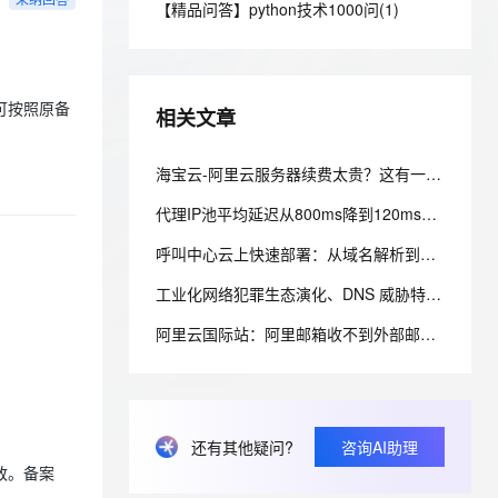
安全
【精品问答】python技术1000问(1)
我要投诉
e-1.1-I2V
Cosyvoice-V3-Flash
PolarDB
上云场景组合购
Milvus 弹性伸缩功能新增节
伴
漫剧创作，剧本、分镜、视频高效生成
100%兼容MySQL、PostgreSQL，兼容Oracle，支持集中和分布式
覆盖90%+业务场景，专享组合折扣价
点支持范围
畅自然，细节丰富
高表现力语音合成大模型，语音克隆听感自然
VPN
ernetes 版 ACK
云聚AI 严选权益
AI 原生数据库服务发布
SSL 证书
2V
Fun-ASR
可按照原备
，一键激活高效办公新体验
理容器应用的 K8s 服务
精选AI产品，从模型到应用全链提效
Agent 数据网关
相关文章
文戏情感细腻自然，动作戏激烈拳拳到肉，实现更强表演能力
支持中英文自由切换，具备更强的噪声鲁棒性
堡垒机
AI 用量加速计划
云原生数据库 PolarDB
防火墙
海宝云-阿里云服务器续费太贵？这有一份不同机型降配与省钱方案的“榨干”测评！
、识别商机，让客服更高效、服务更出色。
新老同享，达量后返
Agentic Database 发布
主机安全
应用
代理IP池平均延迟从800ms降到120ms：一次完整的排查复盘
呼叫中心云上快速部署：从域名解析到坐席登录的配置清单
千问办公
NEW
AI 应用及服务市场
的智能体编程平台
一站式AI生产力平台
工业化网络犯罪生态演化、DNS 威胁特征与防御范式重构研究
AI 应用
伶鹊
阿里云国际站：阿里邮箱收不到外部邮件？排查MX与反垃圾设置
企业级人与Agent协作平台，接入和调度多个数字员工
智能客服平台，对话机器人、对话分析、智能外呼
大模型
大模型服务平台百炼 - 全妙
自然语言处理
应用创作平台
多模态内容创作工具，已接入 DeepSeek
数据标注
还有其他疑问?
咨询AI助理
致。备案
机器学习