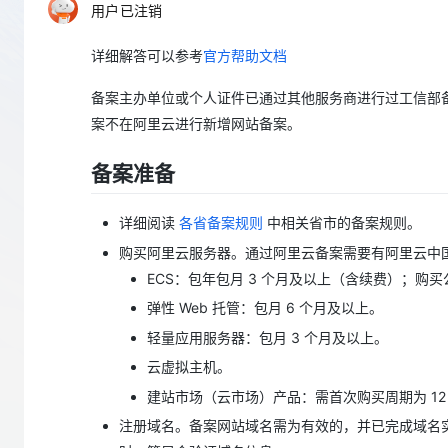
存储
天池大赛
Qwen3.7-Plus
用户已注销
云解析DNS
解决方案免费试用 新老
电子合同
最高领取价值200元试用
能看、能想、能动手的多模
安全
网络与CDN
AI 算法大赛
畅捷通
详细解答可以参考
官方帮助文档
大数据开发治理平台 Data
AI 产品 免费试用
网络
安全
云开发大赛
Qwen3-VL-Plus
Tableau 订阅
备案主办单位或个人证件已通过其他服务商进行过工信部
1亿+ 大模型 tokens 和 
可观测
入门学习赛
中间件
案不在阿里云进行新增网站备案。
AI空中课堂在线直播课
云防火墙
140+云产品 免费试用
上云与迁云
云原生的云上边界网络安全
产品新客免费试用，最长1
数据库
备案准备
生态解决方案
大模型服务
企业出海
大模型ACA认证体验
大数据计算
助力企业全员 AI 认知与能
详细阅读
各省备案规则
中相关省市的备案规则。
行业生态解决方案
千问AI平台-Token Plan
政企业务
媒体服务
购买阿里云服务器。通过阿里云备案需要有阿里云中
开发者生态解决方案
ECS：包年包月 3 个月及以上（含续费）；购
企业服务与云通信
千问AI平台-模型体验
AI 开发和 AI 应用解决
弹性 Web 托管：包月 6 个月及以上。
在线体验全尺寸、多种模态
域名与网站
轻量应用服务器：包月 3 个月及以上。
Happy 系列大模型
终端用户计算
云虚拟主机。
建站市场（云市场）产品：需首次购买周期为 12
Serverless
注册域名。备案网站域名需为有效的，并已完成域名
开发工具