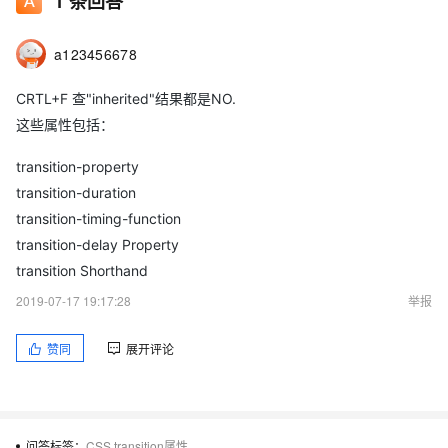
1
条回答
a123456678
CRTL+F 查"inherited"结果都是NO.
这些属性包括：
transition-property
transition-duration
transition-timing-function
transition-delay Property
transition Shorthand
2019-07-17 19:17:28
举报
赞同
展开评论
问答标签：
CSS transition属性