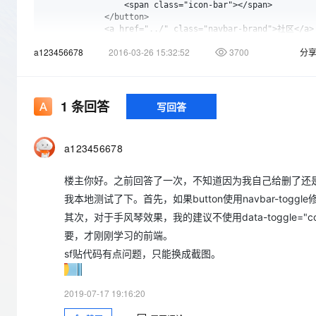
存储
天池大赛
Qwen3.7-Plus
                <span class="icon-bar"></span>

云解析DNS
解决方案免费试用 新老
电子合同
            </button>

最高领取价值200元试用
能看、能想、能动手的多模
安全
网络与CDN
            <a href="../" class="navbar-brand">社区</a>

AI 算法大赛
畅捷通
        </div>

a123456678
2016-03-26 15:32:52
3700
分
大数据开发治理平台 Data
AI 产品 免费试用
网络
        <div class="navbar-collapse navbar-ex1-collapse
安全
云开发大赛
Qwen3-VL-Plus
Tableau 订阅
            <ul class="nav navbar-nav">

1亿+ 大模型 tokens 和 
                <li class=""><a href="">论坛</a></li>

可观测
入门学习赛
中间件
AI空中课堂在线直播课
                <li class=""><a href="">博客</a></li>

云防火墙
140+云产品 免费试用
            </ul>

1
条回答
写回答
上云与迁云
云原生的云上边界网络安全
产品新客免费试用，最长1
        </div>

数据库
    </div>

生态解决方案
大模型服务
</nav>
企业出海
大模型ACA认证体验
大数据计算
a123456678
助力企业全员 AI 认知与能
行业生态解决方案
千问AI平台-Token Plan
政企业务
媒体服务
楼主你好。之前回答了一次，不知道因为我自己给删了还
开发者生态解决方案
我本地测试了下。首先，如果button使用navbar-tog
企业服务与云通信
千问AI平台-模型体验
AI 开发和 AI 应用解决
其次，对于手风琴效果，我的建议不使用data-toggle=
在线体验全尺寸、多种模态
域名与网站
要，才刚刚学习的前端。
Happy 系列大模型
sf贴代码有点问题，只能换成截图。
终端用户计算
Serverless
2019-07-17 19:16:20
开发工具