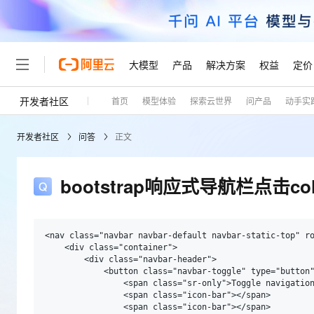
大模型
产品
解决方案
权益
定价
开发者社区
首页
模型体验
探索云世界
问产品
动手实
大模型
产品
解决方案
权益
定价
云市场
伙伴
服务
了解阿里云
精选产品
精选解决方案
普惠上云
产品定价
精选商城
成为销售伙伴
售前咨询
为什么选择阿里云
千问AI平台
开发者社区
问答
正文
了解云产品的定价详情
大模型服务平台百炼
千问办公，解锁你的工作
普惠上云 官方力荐
分销伙伴
在线服务
网站建设
什么是云计算
大
大模型服务与应用平台
企业级Agent产品，直接
云服务器38元/年起，超
咨询伙伴
多端小程序
技术领先
bootstrap响应式导航栏点击
云上成本管理
售后服务
轻量应用服务器
Agency Agents：拥
官方推荐返现计划
大模型
精选产品
精选解决方案
Salesforce 国际版订阅
稳定可靠
管理和优化成本
推荐新用户得奖励，单订单
销售伙伴合作计划
自助服务
友盟天域
安全合规
人工智能与机器学习
AI
文本生成
云数据库 RDS
HappyHorse 打造一
云工开物
<nav class="navbar navbar-default navbar-static-top" ro
无影生态合作计划
在线服务
    <div class="container">

观测云
分析师报告
高校专属算力普惠，学生认
计算
互联网应用开发
        <div class="navbar-header">

Qwen3.8-Max
HOT
Salesforce On Alibaba C
工单服务
            <button class="navbar-toggle" type="button"
Tuya 物联网平台阿里云
研究报告与白皮书
人工智能平台 PAI
快速拥有专属 OpenClaw
大模
Consulting Partner 合
大数据
容器
                <span class="sr-only">Toggle navigation
智能体时代全能旗舰模型
免费试用
短信专区
一站式AI开发、训练和推
                <span class="icon-bar"></span>

蓝凌 OA
AI 大模型销售与服务生
                <span class="icon-bar"></span>

现代化应用