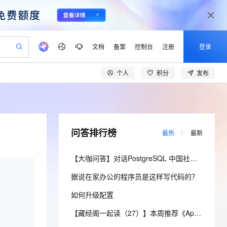
文档
备案
控制台
注册
登录
个人
积分
发布
验
作计划
器
AI 活动
专业服务
服务伙伴合作计划
开发者社区
加入我们
产品动态
服务平台百炼
阿里云 OPC 创新助力计划
一站式生成采购清单，支持单品或批量购买
io：打造专属 AI 语音助手
S产品伙伴计划（繁花）
峰会
CS
造的大模型服务与应用开发平台
一句话生成原生可编辑精美 PPT 文稿
AI 生产力先锋
Al MaaS 服务伙伴赋能合作
域名
博文
Careers
至高可申请百万元
Qwen3.8-Max 模型上线
开启高性价比 AI 编程新体验
弹性可伸缩的云计算服务
Qwen-Audio-3.0-Realtime 端到端实时语音角色扮演
输入一句话想法, 轻松生成专业的 PPT
先锋实践拓展 AI 生产力的边界
Token 补贴，五大权
计划
海大会
伙伴信用分合作计划
商标
问答
社会招聘
问答排行榜
最热
最新
益加速 OPC 成功
eek-V4-Pro
SS
一键部署幻兽帕鲁游戏服务器
飞天发布时刻
HOT
Open Search 向量检索版支
划
备案
电子书
校园招聘
pSeek-V4-Pro
视频创作，一键激活电商全链路生产力
稳定、安全、高性价比、高性能的云存储服务
一键购买专属联机服务器，轻松开启游戏
所见，即是所愿
持视频检索 Pipeline 功能
更多支持
【大咖问答】对话PostgreSQL 中国社区发起人之一，阿里云数据库高级专家 德哥
划
公司注册
镜像站
视频生成
语音识别与合成
专属 QwenPaw
漫剧工坊：一站式动画创作平台
AI 实训营
HOT
应用身份服务 (IDaaS)
据说在家办公的程序员是这样写代码的？
合作伙伴培训与认证
划
上云迁移
站生成，高效打造优质广告素材
全接入的云上超级电脑
从聊天伙伴进化为能主动干活的本地数字员工
快速生产连贯的高质量长漫剧
从基础到进阶，Agent 创客手把手教你
OpenClaw 管理能力上线
lScope
我要反馈
e-1.1-T2V
Qwen3-TTS-Flash
如何升级配置
查询合作伙伴
n Alibaba Cloud ISV 合作
代维服务
建企业门户网站
10 分钟搭建微信、支付宝小程序
MaxCompute MaxFrame 提
畅细腻的高质量视频
离线语音合成大模型，多语言方言自适应，低延迟高稳定
创新加速
ope
登录合作伙伴管理后台
【藏经阁一起读（27）】本周推荐《Apache Flink案例集（2022版）》，你有哪些心得？
我要建议
站，无忧落地极速上线
以可视化方式快速构建移动和 PC 门户网站
国内短信简单易用，安全可靠，秒级触达，全球覆盖200+国家和地区。
高效部署网站，快速应用到小程序
供自动弹性内存功能