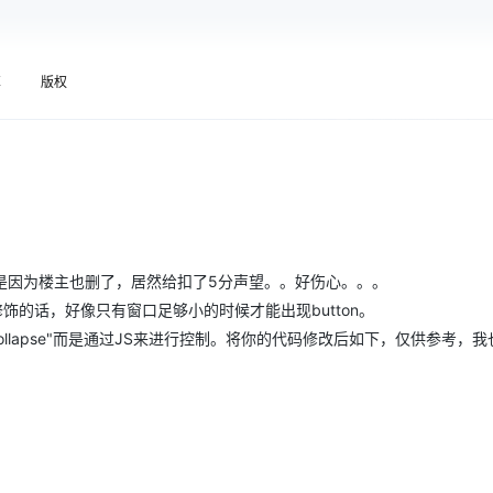
Deepseek-v4-pro
HappyHors
同享
万小智 AI 建站低至 15元/月
Qoder CN
AI 短剧/漫剧
云原生数据库 
快递物流查询
WordPress
成为服务伙
高校合作
点，立即开启云上创新
覆盖公网/内网、递归/权威、移动APP等全场景解析服务
送.CN域名，送备案服务码
基于千问大模型等，支持代码智能生成、研发智能问答
AI助力短剧
态智能体模型
旗舰 MoE 大模型，百万上下文与顶尖推理能力
图生视频，流
Ubuntu
服务生态伙伴
云工开物
企业应用
享
版权
Works
Night Plan 支持 Qwen 3.8-Max
云原生大数据计算服务 MaxCompute
AI 办公
容器服务 Kub
 collapse" role="navigation">

NEW
GLM-5.2
Wan2.7-T
Red Hat
30+ 款产品免费体验
Data Agent 驱动的一站式 Data+AI 开发治理平台
夜间 5 折，Qwen/Meoo/TokenPlan 客户专享
面向分析的企业级SaaS模式云数据仓库
AI智能应用
提供一站式管
科研合作
视觉 Coding、空间感知、多模态思考等全面升级
1M上下文，专为长程任务能力而生
ERP
堂（旗舰版）
SUSE
智能客服
CRM
防护产品
2个月
自动承接线索
建站小程序
OA 办公系统
AI 应用构建
大模型原生
力提升
财税管理
模板建站
Qoder
大模型服务平台百炼-应用模版
HOT
NEW
是因为楼主也删了，居然给扣了5分声望。。好伤心。。。
面向真实软件
个人版上线、团队版降价；千问3.8-Max首发发尝鲜
丰富多元化的应用模版和解决方案
400电话
定制建站
gle修饰的话，好像只有窗口足够小的时候才能出现button。
万有无界
大模型服务平台百炼-智能体
方案
广告营销
模板小程序
"collapse"而是通过JS来进行控制。将你的代码修改后如下，仅供参考，
的模型效果
灵活可视化地构建企业级 Agent
定制小程序
秒悟
人工智能平台 PAI
APP 开发
云端极速 AI 
新一代 AI 视频生成模型，深度适配广告营销等场景
AI Native 的算法工程平台，一站式完成建模、训练、推理服务部署
建站系统