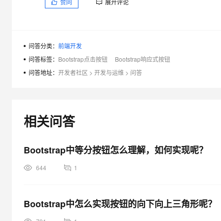
赞同
展开评论
大模型解决方案
迁移与运维管理
快速部署 Dify，高效搭建 
专有云
问答分类：
前端开发
10 分钟在聊天系统中增加
问答标签：
Bootstrap点击按钮
Bootstrap响应式按钮
问答地址：
开发者社区
>
开发与运维
>
问答
相关问答
Bootstrap中等分按钮怎么理解，如何实现呢？
644
1
Bootstrap中怎么实现按钮的向下向上三角形呢？