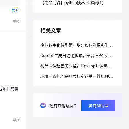
安全
【精品问答】python技术1000问(1)
我要投诉
e-1.1-I2V
Cosyvoice-V3-Flash
PolarDB
上云场景组合购
Milvus 弹性伸缩功能新增节
伴
展开
漫剧创作，剧本、分镜、视频高效生成
100%兼容MySQL、PostgreSQL，兼容Oracle，支持集中和分布式
覆盖90%+业务场景，专享组合折扣价
点支持范围
畅自然，细节丰富
高表现力语音合成大模型，语音克隆听感自然
VPN
举报
ernetes 版 ACK
云聚AI 严选权益
AI 原生数据库服务发布
SSL 证书
2V
Fun-ASR
，一键激活高效办公新体验
理容器应用的 K8s 服务
精选AI产品，从模型到应用全链提效
Agent 数据网关
相关文章
文戏情感细腻自然，动作戏激烈拳拳到肉，实现更强表演能力
支持中英文自由切换，具备更强的噪声鲁棒性
堡垒机
AI 用量加速计划
云原生数据库 PolarDB
防火墙
企业数字化转型第一步：如何利用AI生成专业的网站，从0到上线的完整实操指南
、识别商机，让客服更高效、服务更出色。
新老同享，达量后返
Agentic Database 发布
主机安全
应用
Copilot 生成自动化脚本，结合 RPA 实现跨系统业务流转：EXE 打包与内网离线部署实践
礼盒两件起售怎么拦？Tigshop开源商城我补了个min_buy
千问办公
NEW
AI 应用及服务市场
的智能体编程平台
一站式AI生产力平台
环境一致性才是账号稳定的第一性原理：2026年指纹浏览器稳定性技术拆解
AI 应用
伶鹊
我也项目有需
企业级人与Agent协作平台，接入和调度多个数字员工
智能客服平台，对话机器人、对话分析、智能外呼
大模型
大模型服务平台百炼 - 全妙
自然语言处理
还有其他疑问?
咨询AI助理
应用创作平台
多模态内容创作工具，已接入 DeepSeek
数据标注
举报
机器学习