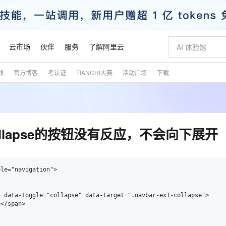
云市场
伙伴
服务
了解阿里云
践
官方博客
考认证
TIANCHI大赛
活动广场
下载
AI 特惠
数据与 API
成为产品伙伴
企业增值服务
最佳实践
价格计算器
AI 场景体
基础软件
产品伙伴合
阿里云认证
市场活动
配置报价
大模型
自助选配和估算价格
新方式
睿译宝，AI翻译排版一步到位
智启 AI 普惠权益
产品生态集成认证中心
企业支持计划
云上春晚
域名与网站
千问官方 MaaS 平台，为开发者和 Agent 而生，新用户赠送 1 亿 + tokens 额度
Qwen Aud
AI Coding
阿里云Maa
2026 阿里云
云服务器 E
为企业打
数据集
Windows
大模型认证
模型
NEW
NEW
交付可用成果
值低价云产品抢先购
上传文档即自动完成翻译和格式还原
至高享 1亿+免费 tokens，加速 Al 应用落地
提供智能易用的域名与建站服务
智能编程，一键
安全可靠、
产品生态伙伴
专家技术服务
云上奥运之旅
弹性计算合作
阿里云中企出
手机三要素
宝塔 Linux
全部认证
collapse的按钮没有反应，不会向下展开
价格优势
有专属领域专家
GLM-5.2：长任务时代开源旗舰模型
阿里云 OPC 创新助力计划
千问大模型
即刻拥有 DeepS
AI 电商营销
对象存储 O
大模型
产品生态伙伴工作台
企业增值服务台
云栖战略参考
云存储合作计
云栖大会
身份实名认证
CentOS
训练营
推动算力普惠，释放技术红利
最高返9万
多领域专家智能体,一键组建 AI 虚拟交付团队
快速构建应用程序和网站，即刻迈出上云第一步
至高百万元 Token 补贴，加速一人公司成长
多元化、高性能、安全可靠的大模型服务
真正可用的 1M 上下文,一次完成代码全链路开发
轻松解锁专属 Dee
从图文生成到
云上的中国
数据库合作计
活动全景
短信
Docker
图片和
站式影视创作平台
Hermes Agent，打造自进化智能体
Token Plan 模型订阅计划
数字证书管理服务（原SSL证书）
5 分钟轻松部署
AI 广告创作
无影云电脑
le="navigation">

企业成长
NEW
信息公告
看见新力量
云网络合作计
OCR 文字识别
JAVA
证享300元代金券
可视化编排打通从文字构思到成片全链路闭环
全托管，含MySQL、PostgreSQL、SQL Server、MariaDB多引擎
自主进化，持久记忆，越用越聪明
Qwen3.8-Max 首发尝鲜，限时加量 10 倍，夜间低至2折
实现全站HTTPS，呈现可信的WEB访问
图文、视频一
随时随地安
魔搭 Mode
Kimi-K3
HappyHors
NEW
loud
服务实践
官网公告
 data-toggle="collapse" data-target=".navbar-ex1-collapse">

金融模力时刻
Salesforce O
版
发票查验
全能环境
Claude Code + GStack 打造工程团队
千问办公，限时限量积分加倍
Qoder
低代码高效构
AI 建站
短信服务
型
NEW
作计划
</span>

Kimi 最新旗舰模型，长程编程与推理利器
让文字生成流
计划
创新中心
魔搭 ModelSc
健康状态
理服务
让AI从“聊天伙伴”进化为能干活的“数字员工”
安装技能 GStack，拥有专属 AI 工程团队
你的AI工作搭子，覆盖日常办公高频场景
面向真实软件的智能体编程平台
0 代码专业建
客户案例
天气预报查询
操作系统
态合作计划