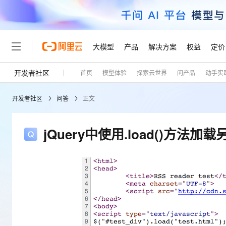
大模型
产品
解决方案
权益
定价
开发者社区
首页
模型体验
探索云世界
问产品
动手实
大模型
产品
解决方案
权益
定价
云市场
伙伴
服务
了解阿里云
精选产品
精选解决方案
普惠上云
产品定价
精选商城
成为销售伙伴
售前咨询
为什么选择阿里云
千问AI平台
开发者社区
问答
正文
了解云产品的定价详情
大模型服务平台百炼
千问办公，解锁你的工作
普惠上云 官方力荐
分销伙伴
在线服务
网站建设
什么是云计算
大
大模型服务与应用平台
企业级Agent产品，直接
云服务器38元/年起，超
咨询伙伴
多端小程序
技术领先
jQuery中使用.load()方法
云上成本管理
售后服务
轻量应用服务器
Agency Agents：拥
官方推荐返现计划
大模型
精选产品
精选解决方案
Salesforce 国际版订阅
稳定可靠
管理和优化成本
推荐新用户得奖励，单订单
销售伙伴合作计划
自助服务
友盟天域
安全合规
人工智能与机器学习
AI
文本生成
云数据库 RDS
HappyHorse 打造一
云工开物
无影生态合作计划
在线服务
观测云
分析师报告
高校专属算力普惠，学生认
计算
互联网应用开发
Qwen3.8-Max
HOT
Salesforce On Alibaba C
工单服务
Tuya 物联网平台阿里云
研究报告与白皮书
人工智能平台 PAI
快速拥有专属 OpenClaw
大模
Consulting Partner 合
大数据
容器
智能体时代全能旗舰模型
免费试用
短信专区
一站式AI开发、训练和推
蓝凌 OA
AI 大模型销售与服务生
现代化应用