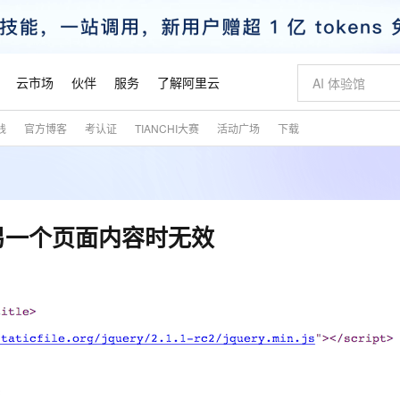
云市场
伙伴
服务
了解阿里云
践
官方博客
考认证
TIANCHI大赛
活动广场
下载
AI 特惠
数据与 API
成为产品伙伴
企业增值服务
最佳实践
价格计算器
AI 场景体
基础软件
产品伙伴合
阿里云认证
市场活动
配置报价
大模型
自助选配和估算价格
新方式
睿译宝，AI翻译排版一步到位
智启 AI 普惠权益
产品生态集成认证中心
企业支持计划
云上春晚
域名与网站
千问官方 MaaS 平台，为开发者和 Agent 而生，新用户赠送 1 亿 + tokens 额度
Qwen Aud
AI Coding
阿里云Maa
2026 阿里云
云服务器 E
为企业打
数据集
Windows
大模型认证
模型
NEW
NEW
交付可用成果
值低价云产品抢先购
上传文档即自动完成翻译和格式还原
至高享 1亿+免费 tokens，加速 Al 应用落地
提供智能易用的域名与建站服务
智能编程，一键
安全可靠、
产品生态伙伴
专家技术服务
云上奥运之旅
弹性计算合作
阿里云中企出
手机三要素
宝塔 Linux
全部认证
加载另一个页面内容时无效
价格优势
有专属领域专家
GLM-5.2：长任务时代开源旗舰模型
阿里云 OPC 创新助力计划
千问大模型
即刻拥有 DeepS
AI 电商营销
对象存储 O
大模型
产品生态伙伴工作台
企业增值服务台
云栖战略参考
云存储合作计
云栖大会
身份实名认证
CentOS
训练营
推动算力普惠，释放技术红利
最高返9万
多领域专家智能体,一键组建 AI 虚拟交付团队
快速构建应用程序和网站，即刻迈出上云第一步
至高百万元 Token 补贴，加速一人公司成长
多元化、高性能、安全可靠的大模型服务
真正可用的 1M 上下文,一次完成代码全链路开发
轻松解锁专属 Dee
从图文生成到
云上的中国
数据库合作计
活动全景
短信
Docker
图片和
站式影视创作平台
Hermes Agent，打造自进化智能体
Token Plan 模型订阅计划
数字证书管理服务（原SSL证书）
5 分钟轻松部署
AI 广告创作
无影云电脑
企业成长
NEW
信息公告
看见新力量
云网络合作计
OCR 文字识别
JAVA
证享300元代金券
可视化编排打通从文字构思到成片全链路闭环
全托管，含MySQL、PostgreSQL、SQL Server、MariaDB多引擎
自主进化，持久记忆，越用越聪明
Qwen3.8-Max 首发尝鲜，限时加量 10 倍，夜间低至2折
实现全站HTTPS，呈现可信的WEB访问
图文、视频一
随时随地安
魔搭 Mode
Kimi-K3
HappyHors
NEW
loud
服务实践
官网公告
金融模力时刻
Salesforce O
版
发票查验
全能环境
Claude Code + GStack 打造工程团队
千问办公，限时限量积分加倍
Qoder
低代码高效构
AI 建站
短信服务
型
NEW
作计划
Kimi 最新旗舰模型，长程编程与推理利器
让文字生成流
计划
创新中心
魔搭 ModelSc
健康状态
理服务
让AI从“聊天伙伴”进化为能干活的“数字员工”
安装技能 GStack，拥有专属 AI 工程团队
你的AI工作搭子，覆盖日常办公高频场景
面向真实软件的智能体编程平台
0 代码专业建
客户案例
天气预报查询
操作系统
态合作计划