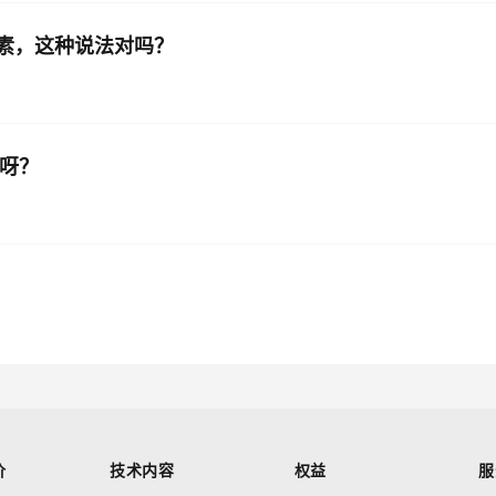
代元素，这种说法对吗？
式呀？
价
技术内容
权益
服