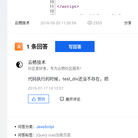
存储
天池大赛
Qwen3.7-Plus
云解析DNS
解决方案免费试用 新老
电子合同
最高领取价值200元试用
能看、能想、能动手的多模
安全
网络与CDN
AI 算法大赛
畅捷通
云栖技术
2016-05-25 11:26:59
2353
分享
大数据开发治理平台 Data
AI 产品 免费试用
网络
安全
云开发大赛
Qwen3-VL-Plus
Tableau 订阅
1亿+ 大模型 tokens 和 
如图所示的代码：
可观测
入门学习赛
中间件
AI空中课堂在线直播课
云防火墙
140+云产品 免费试用
不论是在本地还是在服务器段访问，都是一片空白，也就是说不能加载
1
条回答
写回答
上云与迁云
云原生的云上边界网络安全
产品新客免费试用，最长1
数据库
生态解决方案
感谢。
大模型服务
企业出海
大模型ACA认证体验
云栖技术
大数据计算
社区爱好者，专为云栖社区服务！
助力企业全员 AI 认知与能
行业生态解决方案
千问AI平台-Token Plan
政企业务
媒体服务
代码执行的时候，test_div还没不存在，把
开发者生态解决方案
企业服务与云通信
2019-07-17 19:13:57
千问AI平台-模型体验
AI 开发和 AI 应用解决
在线体验全尺寸、多种模态
赞同
展开评论
域名与网站
Happy 系列大模型
终端用户计算
Serverless
问答分类：
JavaScript
问答标签：
jQuery load加载页面
开发工具