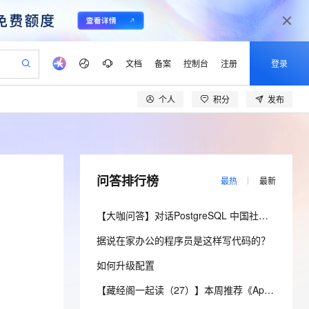
文档
备案
控制台
注册
登录
个人
积分
发布
验
作计划
器
AI 活动
专业服务
服务伙伴合作计划
开发者社区
加入我们
产品动态
服务平台百炼
阿里云 OPC 创新助力计划
一站式生成采购清单，支持单品或批量购买
io：打造专属 AI 语音助手
S产品伙伴计划（繁花）
峰会
CS
造的大模型服务与应用开发平台
一句话生成原生可编辑精美 PPT 文稿
AI 生产力先锋
Al MaaS 服务伙伴赋能合作
域名
博文
Careers
至高可申请百万元
Qwen3.8-Max 模型上线
开启高性价比 AI 编程新体验
弹性可伸缩的云计算服务
Qwen-Audio-3.0-Realtime 端到端实时语音角色扮演
输入一句话想法, 轻松生成专业的 PPT
先锋实践拓展 AI 生产力的边界
Token 补贴，五大权
计划
海大会
伙伴信用分合作计划
商标
问答
社会招聘
问答排行榜
最热
最新
益加速 OPC 成功
eek-V4-Pro
SS
一键部署幻兽帕鲁游戏服务器
飞天发布时刻
HOT
Open Search 向量检索版支
划
备案
电子书
校园招聘
pSeek-V4-Pro
视频创作，一键激活电商全链路生产力
稳定、安全、高性价比、高性能的云存储服务
一键购买专属联机服务器，轻松开启游戏
所见，即是所愿
持视频检索 Pipeline 功能
更多支持
【大咖问答】对话PostgreSQL 中国社区发起人之一，阿里云数据库高级专家 德哥
划
公司注册
镜像站
视频生成
语音识别与合成
专属 QwenPaw
漫剧工坊：一站式动画创作平台
AI 实训营
HOT
应用身份服务 (IDaaS)
据说在家办公的程序员是这样写代码的？
合作伙伴培训与认证
划
上云迁移
站生成，高效打造优质广告素材
全接入的云上超级电脑
从聊天伙伴进化为能主动干活的本地数字员工
快速生产连贯的高质量长漫剧
从基础到进阶，Agent 创客手把手教你
OpenClaw 管理能力上线
lScope
我要反馈
e-1.1-T2V
Qwen3-TTS-Flash
如何升级配置
查询合作伙伴
n Alibaba Cloud ISV 合作
代维服务
建企业门户网站
10 分钟搭建微信、支付宝小程序
MaxCompute MaxFrame 提
畅细腻的高质量视频
离线语音合成大模型，多语言方言自适应，低延迟高稳定
创新加速
ope
登录合作伙伴管理后台
【藏经阁一起读（27）】本周推荐《Apache Flink案例集（2022版）》，你有哪些心得？
我要建议
站，无忧落地极速上线
以可视化方式快速构建移动和 PC 门户网站
国内短信简单易用，安全可靠，秒级触达，全球覆盖200+国家和地区。
高效部署网站，快速应用到小程序
供自动弹性内存功能