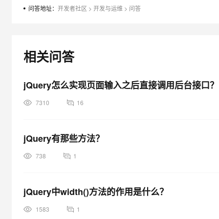
大模型解决方案
问答地址：
开发者社区
>
开发与运维
>
问答
迁移与运维管理
快速部署 Dify，高效搭建 
专有云
相关问答
10 分钟在聊天系统中增加
jQuery怎么实现页面输入之后直接调用后台接口？
7310
16
jQuery有那些方法？
738
1
jQuery中width()方法的作用是什么？
1583
1