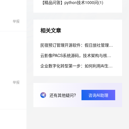
安全
【精品问答】python技术1000问(1)
我要投诉
e-1.1-I2V
Cosyvoice-V3-Flash
PolarDB
上云场景组合购
Milvus 弹性伸缩功能新增节
伴
漫剧创作，剧本、分镜、视频高效生成
100%兼容MySQL、PostgreSQL，兼容Oracle，支持集中和分布式
覆盖90%+业务场景，专享组合折扣价
点支持范围
畅自然，细节丰富
高表现力语音合成大模型，语音克隆听感自然
VPN
举报
ernetes 版 ACK
云聚AI 严选权益
AI 原生数据库服务发布
SSL 证书
2V
Fun-ASR
，一键激活高效办公新体验
理容器应用的 K8s 服务
精选AI产品，从模型到应用全链提效
Agent 数据网关
相关文章
文戏情感细腻自然，动作戏激烈拳拳到肉，实现更强表演能力
支持中英文自由切换，具备更强的噪声鲁棒性
堡垒机
AI 用量加速计划
云原生数据库 PolarDB
破。
防火墙
民宿预订管理开源软件：假日旅社管理系统的前后端分层与权限控制设计
、识别商机，让客服更高效、服务更出色。
新老同享，达量后返
Agentic Database 发布
主机安全
应用
云影像PACS系统源码，技术架构与核心特性解析
企业数字化转型第一步：如何利用AI生成专业的网站，从0到上线的完整实操指南
千问办公
NEW
AI 应用及服务市场
的智能体编程平台
一站式AI生产力平台
举报
AI 应用
伶鹊
企业级人与Agent协作平台，接入和调度多个数字员工
智能客服平台，对话机器人、对话分析、智能外呼
大模型
还有其他疑问?
咨询AI助理
大模型服务平台百炼 - 全妙
自然语言处理
应用创作平台
多模态内容创作工具，已接入 DeepSeek
数据标注
机器学习