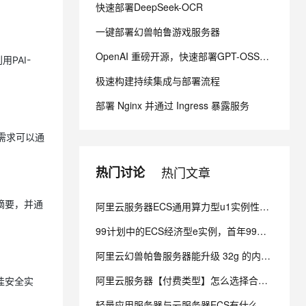
快速部署DeepSeek-OCR
一键部署幻兽帕鲁游戏服务器
息提取
与 AI 智能体进行实时音视频通话
从文本、图片、视频中提取结构化的属性信息
构建支持视频理解的 AI 音视频实时通话应用
OpenAI 重磅开源，快速部署GPT-OSS模型
用PAI-
t.diy 一步搞定创意建站
构建大模型应用的安全防护体系
极速构建持续集成与部署流程
通过自然语言交互简化开发流程,全栈开发支持
通过阿里云安全产品对 AI 应用进行安全防护
部署 Nginx 并通过 Ingress 暴露服务
需求可以通
热门讨论
热门文章
摘要，并通
阿里云服务器ECS通用算力型u1实例性能咋样？
99计划中的ECS经济型e实例，首年99元，第二年多少呢？
阿里云幻兽帕鲁服务器能升级 32g 的内存吗？
阿里云服务器【付费类型】怎么选择合适？
佳安全实
轻量应用服务器与云服务器ECS有什么区别？