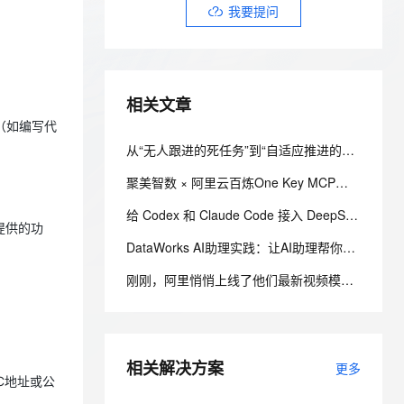
安全
我要投诉
e-1.1-I2V
Cosyvoice-V3-Flash
我要提问
PolarDB
上云场景组合购
Milvus 弹性伸缩功能新增节
伴
漫剧创作，剧本、分镜、视频高效生成
100%兼容MySQL、PostgreSQL，兼容Oracle，支持集中和分布式
覆盖90%+业务场景，专享组合折扣价
点支持范围
畅自然，细节丰富
高表现力语音合成大模型，语音克隆听感自然
VPN
ernetes 版 ACK
云聚AI 严选权益
AI 原生数据库服务发布
SSL 证书
2V
Fun-ASR
，一键激活高效办公新体验
理容器应用的 K8s 服务
精选AI产品，从模型到应用全链提效
Agent 数据网关
相关文章
文戏情感细腻自然，动作戏激烈拳拳到肉，实现更强表演能力
支持中英文自由切换，具备更强的噪声鲁棒性
堡垒机
AI 用量加速计划
（如编写代
云原生数据库 PolarDB
防火墙
、识别商机，让客服更高效、服务更出色。
新老同享，达量后返
Agentic Database 发布
从“无人跟进的死任务”到“自适应推进的确定性交付”：2026执行治理基线
主机安全
应用
聚美智数 × 阿里云百炼One Key MCP：一个 API Key，连接海量 Agent 生态
千问办公
NEW
给 Codex 和 Claude Code 接入 DeepSeek-V4-Flash，夯爆了！
AI 应用及服务市场
G提供的功
的智能体编程平台
一站式AI生产力平台
DataWorks AI助理实践：让AI助理帮你做代码评审
AI 应用
伶鹊
刚刚，阿里悄悄上线了他们最新视频模型：Wan3.0【附10种神仙玩法】
企业级人与Agent协作平台，接入和调度多个数字员工
智能客服平台，对话机器人、对话分析、智能外呼
大模型
大模型服务平台百炼 - 全妙
自然语言处理
应用创作平台
多模态内容创作工具，已接入 DeepSeek
数据标注
相关解决方案
更多
C地址或公
机器学习