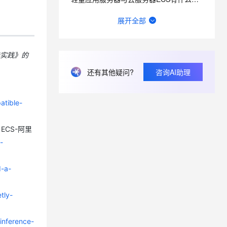
阿里云轻量应用服务器适合搭建哪些网站和应用？
展开全部
轻量应用服务器如何备份网站和数据库？
轻量应用服务器带宽不够时如何升级配置？
佳实践》的
还有其他疑问?
咨询AI助理
实验室的入口在哪啊，网页每个地方我都点了就是没找到入口QAQ
请问一下 域名备案时在“填写网站信息” 怎么设置绑定到计算函数中呢 不想设置ECS。
atible-
 ECS-阿里
-
d-a-
tly-
inference-