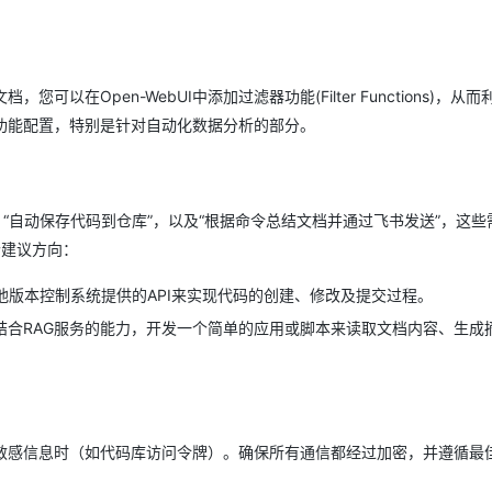
AI 应用
10分钟微调：让0.6B模型媲美235B模
多模态数据信
型
依托云原生高可用架构,实现Dify私有化部署
Open-WebUI中添加过滤器功能(Filter Functions)，从而利
用1%尺寸在特定领域达到大模型90%以上效果
关功能配置，特别是针对自动化数据分析的部分。
一个 AI 助手
超强辅助，Bol
即刻拥有 DeepSeek-R1 满血版
在企业官网、通讯软件中为客户提供 AI 客服
多种方案随心选，轻松解锁专属 DeepSeek
“自动保存代码到仓库”，以及“根据命令总结文档并通过飞书发送”，这些
个建议方向：
I或其他版本控制系统提供的API来实现代码的创建、修改及提交过程。
结合RAG服务的能力，开发一个简单的应用或脚本来读取文档内容、生成
敏感信息时（如代码库访问令牌）。确保所有通信都经过加密，并遵循最