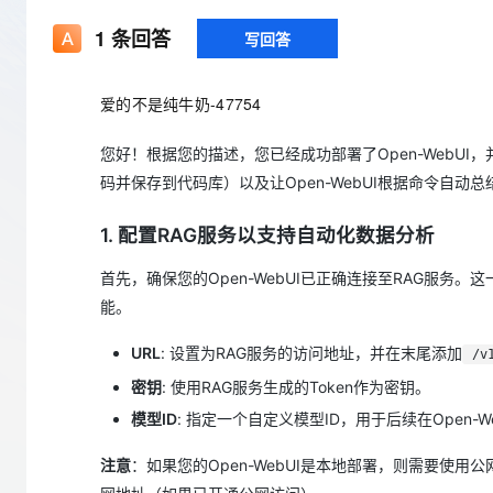
存储
天池大赛
Qwen3.7-Plus
云解析DNS
解决方案免费试用 新老
电子合同
1
条回答
写回答
最高领取价值200元试用
能看、能想、能动手的多模
安全
网络与CDN
AI 算法大赛
畅捷通
大数据开发治理平台 Data
AI 产品 免费试用
网络
安全
云开发大赛
Qwen3-VL-Plus
Tableau 订阅
爱的不是纯牛奶-47754
1亿+ 大模型 tokens 和 
可观测
入门学习赛
中间件
AI空中课堂在线直播课
云防火墙
140+云产品 免费试用
您好！根据您的描述，您已经成功部署了Open-WebU
上云与迁云
云原生的云上边界网络安全
产品新客免费试用，最长1
数据库
码并保存到代码库）以及让Open-WebUI根据命令自
生态解决方案
大模型服务
企业出海
大模型ACA认证体验
大数据计算
1. 配置RAG服务以支持自动化数据分析
助力企业全员 AI 认知与能
行业生态解决方案
千问AI平台-Token Plan
政企业务
媒体服务
首先，确保您的Open-WebUI已正确连接至RAG服务。
开发者生态解决方案
能。
企业服务与云通信
千问AI平台-模型体验
AI 开发和 AI 应用解决
在线体验全尺寸、多种模态
URL
: 设置为RAG服务的访问地址，并在末尾添加
/v
域名与网站
密钥
: 使用RAG服务生成的Token作为密钥。
Happy 系列大模型
终端用户计算
模型ID
: 指定一个自定义模型ID，用于后续在Open-
Serverless
注意
：如果您的Open-WebUI是本地部署，则需要使用
开发工具