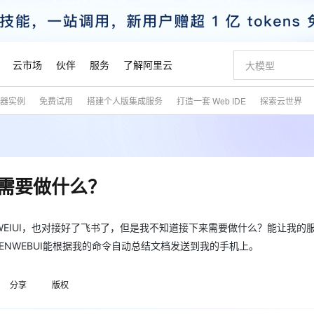
云市场
伙伴
服务
了解阿里云
务器实例
免费试用
搭建个人版集成服务
打造一套 Web IDE
探索云世界
AI 特惠
数据与 API
成为产品伙伴
企业增值服务
最佳实践
价格计算器
AI 场景体
基础软件
产品伙伴合
阿里云认证
市场活动
配置报价
大模型
自助选配和估算价格
新方式
睿译宝，AI翻译排版一步到位
智启 AI 普惠权益
产品生态集成认证中心
企业支持计划
云上春晚
域名与网站
千问官方 MaaS 平台，为开发者和 Agent 而生，新用户赠送 1 亿 + tokens 额度
AI Coding
阿里云Maa
2026 阿里云
云服务器 E
为企业打
数据集
Windows
大模型认证
模型
NEW
交付可用成果
值低价云产品抢先购
上传文档即自动完成翻译和格式还原
至高享 1亿+免费 tokens，加速 Al 应用落地
提供智能易用的域名与建站服务
智能编程，一键
安全可靠、
产品生态伙伴
专家技术服务
云上奥运之旅
弹性计算合作
阿里云中企出
手机三要素
宝塔 Linux
全部认证
下来需要做什么？
价格优势
有专属领域专家
GLM-5.2：长任务时代开源旗舰模型
阿里云 OPC 创新助力计划
千问大模型
即刻拥有 DeepS
AI 电商营销
对象存储 O
大模型
产品生态伙伴工作台
企业增值服务台
云栖战略参考
云存储合作计
云栖大会
身份实名认证
CentOS
训练营
推动算力普惠，释放技术红利
最高返9万
多领域专家智能体,一键组建 AI 虚拟交付团队
快速构建应用程序和网站，即刻迈出上云第一步
至高百万元 Token 补贴，加速一人公司成长
多元化、高性能、安全可靠的大模型服务
真正可用的 1M 上下文,一次完成代码全链路开发
轻松解锁专属 Dee
从图文生成到
云上的中国
数据库合作计
活动全景
短信
Docker
-WEIUI，也对接好了飞书了，但是我不知道接下来需要做什么？能让我的
图片和
站式影视创作平台
Hermes Agent，打造自进化智能体
Token Plan 模型订阅计划
数字证书管理服务（原SSL证书）
5 分钟轻松部署
AI 广告创作
无影云电脑
企业成长
NEW
信息公告
NWEBUI能根据我的命令自动总结文档发送到我的手机上。
看见新力量
云网络合作计
OCR 文字识别
JAVA
证享300元代金券
可视化编排打通从文字构思到成片全链路闭环
全托管，含MySQL、PostgreSQL、SQL Server、MariaDB多引擎
自主进化，持久记忆，越用越聪明
Qwen3.8-Max 首发尝鲜，限时加量 10 倍，夜间低至2折
实现全站HTTPS，呈现可信的WEB访问
图文、视频一
随时随地安
魔搭 Mode
Kimi-K3
HappyHors
NEW
loud
服务实践
官网公告
金融模力时刻
Salesforce O
版
发票查验
全能环境
Claude Code + GStack 打造工程团队
千问办公，限时限量积分加倍
Qoder
低代码高效构
AI 建站
短信服务
型
NEW
作计划
分享
版权
Kimi 最新旗舰模型，长程编程与推理利器
让文字生成流
计划
创新中心
魔搭 ModelSc
健康状态
理服务
让AI从“聊天伙伴”进化为能干活的“数字员工”
安装技能 GStack，拥有专属 AI 工程团队
你的AI工作搭子，覆盖日常办公高频场景
面向真实软件的智能体编程平台
0 代码专业建
客户案例
天气预报查询
操作系统
态合作计划