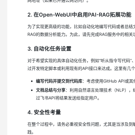
网地址（如果已开通公网访问）。
大模型解决方案
迁移与运维管理
2. 在Open-WebUI中启用PAI-RAG拓展功能
快速部署 Dify，高效搭建 
专有云
为了实现更高级的功能，比如自动化地编写代码或者总结文档，您可以在
RAG的数据分析能力。为此，请先完成RAG服务中的相
10 分钟在聊天系统中增加
3. 自动化任务设置
对于希望实现的具体自动化任务，例如“听从指令写代码”、
过开发特定脚本或利用现有的API接口来达成。这里有几
编写代码并提交到代码库
：考虑使用GitHub AP
文档总结与分享
：利用自然语言处理技术（NLP），
过飞书API将结果发送给指定用户。
4. 安全性考量
在整个过程中，请务必重视安全性问题，尤其是当涉及到
践。