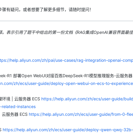
步骤有疑问，或者想要了解更多细节，请随时提问！
。表示引用了题干中给出的第一份文档《RAG集成OpenAI兼容界面最
tps://help.aliyun.com/zh/pai/use-cases/rag-integration-openai-comp
ek-R1 部署Open WebUI对接百炼DeepSeek-R1模型推理服务-云服务器
iyun.com/zh/ecs/user-guide/deploy-open-webui-on-ecs-to-experience
 | 云服务器 ECS
https://help.aliyun.com/zh/ecs/user-guide/buil
related-instances
 云服务器 ECS
https://help.aliyun.com/zh/ecs/user-guide/from-0-flee
S
https://help.aliyun.com/zh/ecs/user-guide/deploy-qwen-qwq-32b-