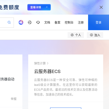
文档
备案
控制台
注册
登录
个人
加入
验
作计划
器
AI 活动
专业服务
服务伙伴合作计划
开发者社区
加入我们
产品动态
服务平台百炼
阿里云 OPC 创新助力计划
一站式生成采购清单，支持单品或批量购买
S产品伙伴计划（繁花）
峰会
CS
造的大模型服务与应用开发平台
Qwen Audio：打造专属 AI 语音助手
一句话生成原生可编辑精美 PPT 文稿
AI 生产力先锋
Al MaaS 服务伙伴赋能合作
域名
博文
Careers
NEW
至高可申请百万元
Qwen3.8-Max 模型上线
开启高性价比 AI 编程新体验
弹性可伸缩的云计算服务
Qwen-Audio-3.0-Realtime 端到端实时语音角色扮演
输入一句话想法, 轻松生成专业的 PPT
先锋实践拓展 AI 生产力的边界
Token 补贴，五大权
计划
海大会
伙伴信用分合作计划
商标
问答
社会招聘
弹性计算
益加速 OPC 成功
eek-V4-Pro
SS
一键部署幻兽帕鲁游戏服务器
飞天发布时刻
HOT
Open Search 向量检索版支
划
备案
电子书
校园招聘
云服务器ECS
pSeek-V4-Pro
视频创作，一键激活电商全链路生产力
稳定、安全、高性价比、高性能的云存储服务
一键购买专属联机服务器，轻松开启游戏
所见，即是所愿
持视频检索 Pipeline 功能
更多支持
划
公司注册
镜像站
服务器自动
视频生成
语音识别与合成
云服务器ECS是一种安全可靠、弹性可伸缩的
专属 QwenPaw
漫剧工坊：一站式动画创作平台
AI 实训营
HOT
应用身份服务 (IDaaS)
合作伙伴培训与认证
IaaS级云计算服务。在这里你可以获取最新的
划
上云迁移
站生成，高效打造优质广告素材
全接入的云上超级电脑
从聊天伙伴进化为能主动干活的本地数字员工
快速生产连贯的高质量长漫剧
从基础到进阶，Agent 创客手把手教你
OpenClaw 管理能力上线
ECS产品资讯、最前沿的技术交流以及优惠活动
lScope
我要反馈
e-1.1-T2V
Qwen3-TTS-Flash
查询合作伙伴
等信息，加速自己的技术成长。
n Alibaba Cloud ISV 合作
代维服务
建企业门户网站
10 分钟搭建微信、支付宝小程序
MaxCompute MaxFrame 提
举报
畅细腻的高质量视频
离线语音合成大模型，多语言方言自适应，低延迟高稳定
创新加速
ope
登录合作伙伴管理后台
我要建议
站，无忧落地极速上线
以可视化方式快速构建移动和 PC 门户网站
国内短信简单易用，安全可靠，秒级触达，全球覆盖200+国家和地区。
高效部署网站，快速应用到小程序
供自动弹性内存功能