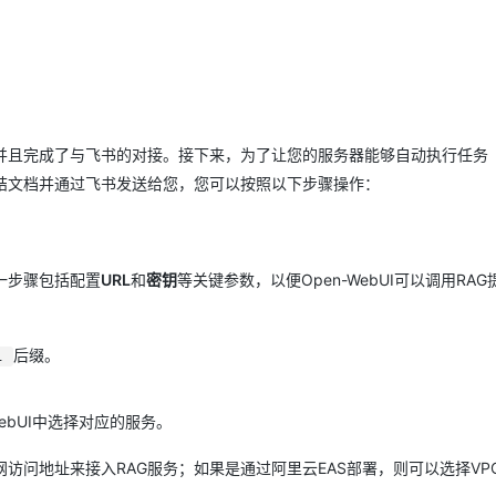
Deepseek-v4-pro
HappyHors
同享
万小智 AI 建站低至 15元/月
Qoder CN
AI 短剧/漫剧
云原生数据库 
快递物流查询
WordPress
成为服务伙
高校合作
点，立即开启云上创新
覆盖公网/内网、递归/权威、移动APP等全场景解析服务
送.CN域名，送备案服务码
基于千问大模型等，支持代码智能生成、研发智能问答
AI助力短剧
态智能体模型
旗舰 MoE 大模型，百万上下文与顶尖推理能力
图生视频，流
Ubuntu
服务生态伙伴
云工开物
企业应用
Works
Night Plan 支持 Qwen 3.8-Max
云原生大数据计算服务 MaxCompute
AI 办公
容器服务 Kub
NEW
GLM-5.2
Wan2.7-T
Red Hat
30+ 款产品免费体验
Data Agent 驱动的一站式 Data+AI 开发治理平台
夜间 5 折，Qwen/Meoo/TokenPlan 客户专享
面向分析的企业级SaaS模式云数据仓库
AI智能应用
提供一站式管
科研合作
视觉 Coding、空间感知、多模态思考等全面升级
1M上下文，专为长程任务能力而生
ERP
堂（旗舰版）
SUSE
智能客服
I，并且完成了与飞书的对接。接下来，为了让您的服务器能够自动执行任务
CRM
防护产品
2个月
自动承接线索
动总结文档并通过飞书发送给您，您可以按照以下步骤操作：
建站小程序
OA 办公系统
AI 应用构建
大模型原生
力提升
财税管理
模板建站
Qoder
大模型服务平台百炼-应用模版
HOT
NEW
这一步骤包括配置
URL
和
密钥
等关键参数，以便Open-WebUI可以调用RA
面向真实软件
个人版上线、团队版降价；千问3.8-Max首发发尝鲜
丰富多元化的应用模版和解决方案
400电话
定制建站
万有无界
大模型服务平台百炼-智能体
方案
广告营销
模板小程序
的模型效果
灵活可视化地构建企业级 Agent
后缀。
1
定制小程序
秒悟
人工智能平台 PAI
APP 开发
云端极速 AI 
WebUI中选择对应的服务。
新一代 AI 视频生成模型，深度适配广告营销等场景
AI Native 的算法工程平台，一站式完成建模、训练、推理服务部署
建站系统
公网访问地址来接入RAG服务；如果是通过阿里云EAS部署，则可以选择VP