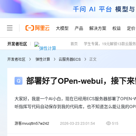
大模型
产品
解决方案
权益
定价
开发者社区
首页
学生专属，19元解锁13款云服
大模型
产品
解决方案
权益
定价
云市场
伙伴
服务
了解阿里云
精选产品
精选解决方案
普惠上云
产品定价
精选商城
成为销售伙伴
售前咨询
为什么选择阿里云
千问AI平台
开发者社区
弹性计算
云服务器ECS
正文
了解云产品的定价详情
大模型服务平台百炼
千问办公，解锁你的工作
普惠上云 官方力荐
分销伙伴
在线服务
网站建设
什么是云计算
大
大模型服务与应用平台
企业级Agent产品，直接
云服务器38元/年起，超
咨询伙伴
多端小程序
技术领先
部署好了OPen-webui，接
云上成本管理
售后服务
轻量应用服务器
Agency Agents：拥
官方推荐返现计划
大模型
精选产品
精选解决方案
Salesforce 国际版订阅
稳定可靠
管理和优化成本
推荐新用户得奖励，单订单
销售伙伴合作计划
自助服务
友盟天域
安全合规
人工智能与机器学习
AI
大家好，我是一个AI小白，现在已经用ECS服务器部署了OPEN
文本生成
云数据库 RDS
HappyHorse 打造一
云工开物
无影生态合作计划
在线服务
听指挥写代码自动保存到我的代码库，也不知道怎么能让我的OPE
观测云
分析师报告
高校专属算力普惠，学生认
计算
互联网应用开发
Qwen3.8-Max
HOT
Salesforce On Alibaba C
工单服务
Tuya 物联网平台阿里云
研究报告与白皮书
人工智能平台 PAI
快速拥有专属 OpenClaw
大模
Consulting Partner 合
大数据
游客mvuqttm57w242
容器
2026-03-23 23:01:54
515
智能体时代全能旗舰模型
免费试用
短信专区
一站式AI开发、训练和推
蓝凌 OA
AI 大模型销售与服务生
现代化应用