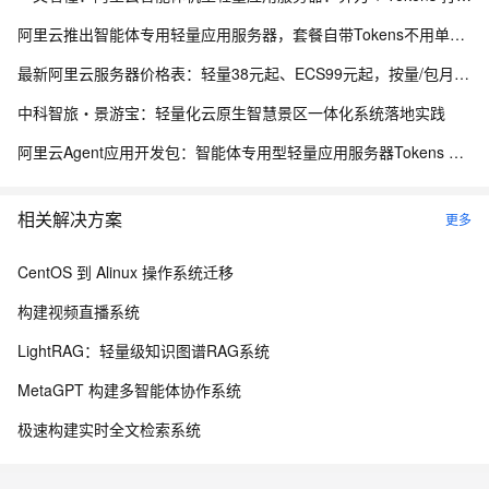
阿里云推出智能体专用轻量应用服务器，套餐自带Tokens不用单独买，首页5折优惠
最新阿里云服务器价格表：轻量38元起、ECS99元起，按量/包月/包年，新老用户同享优惠明细参考
中科智旅・景游宝：轻量化云原生智慧景区一体化系统落地实践
阿里云Agent应用开发包：智能体专用型轻量应用服务器Tokens 2亿、4亿及8亿，首月5折活动
相关解决方案
更多
CentOS 到 Alinux 操作系统迁移
构建视频直播系统
LightRAG：轻量级知识图谱RAG系统
MetaGPT 构建多智能体协作系统
极速构建实时全文检索系统