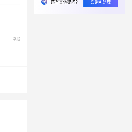
轻量应用服务器如何备份网站和数据库？
还有其他疑问?
咨询AI助理
我在阿里云上的Ubuntu系统里，安装了apache和python，python无法显示
息提取
与 AI 智能体进行实时音视频通话
从文本、图片、视频中提取结构化的属性信息
构建支持视频理解的 AI 音视频实时通话应用
t.diy 一步搞定创意建站
构建大模型应用的安全防护体系
举报
通过自然语言交互简化开发流程,全栈开发支持
通过阿里云安全产品对 AI 应用进行安全防护