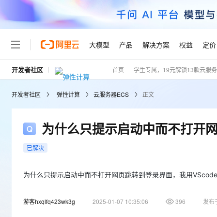
大模型
产品
解决方案
权益
定价
开发者社区
首页
学生专属，19元解锁13款云服
大模型
产品
解决方案
权益
定价
云市场
伙伴
服务
了解阿里云
精选产品
精选解决方案
普惠上云
产品定价
精选商城
成为销售伙伴
售前咨询
为什么选择阿里云
千问AI平台
开发者社区
弹性计算
云服务器ECS
正文
了解云产品的定价详情
大模型服务平台百炼
千问办公，解锁你的工作
普惠上云 官方力荐
分销伙伴
在线服务
网站建设
什么是云计算
大
大模型服务与应用平台
企业级Agent产品，直接
云服务器38元/年起，超
咨询伙伴
多端小程序
技术领先
为什么只提示启动中而不打开网
云上成本管理
售后服务
轻量应用服务器
Agency Agents：拥
官方推荐返现计划
大模型
精选产品
精选解决方案
Salesforce 国际版订阅
稳定可靠
管理和优化成本
推荐新用户得奖励，单订单
销售伙伴合作计划
已解决
自助服务
友盟天域
安全合规
人工智能与机器学习
AI
文本生成
云数据库 RDS
HappyHorse 打造一
云工开物
无影生态合作计划
在线服务
观测云
分析师报告
高校专属算力普惠，学生认
为什么只提示启动中而不打开网页跳转到登录界面，我用VScod
计算
互联网应用开发
Qwen3.8-Max
HOT
Salesforce On Alibaba C
工单服务
Tuya 物联网平台阿里云
研究报告与白皮书
人工智能平台 PAI
快速拥有专属 OpenClaw
大模
Consulting Partner 合
大数据
容器
智能体时代全能旗舰模型
游客hxqlfq423wk3g
2025-01-07 10:35:06
396
发布
免费试用
短信专区
一站式AI开发、训练和推
蓝凌 OA
AI 大模型销售与服务生
现代化应用