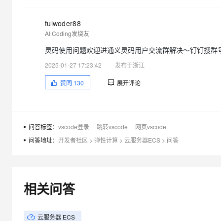
大模型解决方案
迁移与运维管理
fulwoder88
快速部署 Dify，高效搭建 
AI Coding发烧友
专有云
灵码使用问题欢迎进通义灵码用户交流群解决～钉钉搜群号🔍5
10 分钟在聊天系统中增加
2025-01-27 17:23:42
发布于浙江
赞同
130
展开评论
问答标签：
vscode登录
跳转vscode
网页vscode
问答地址：
开发者社区
>
弹性计算
>
云服务器ECS
>
问答
相关问答
云服务器 ECS