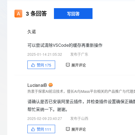
存储
天池大赛
Qwen3.7-Plus
云解析DNS
解决方案免费试用 新老
电子合同
最高领取价值200元试用
能看、能想、能动手的多模
安全
网络与CDN
3
条回答
写回答
AI 算法大赛
畅捷通
大数据开发治理平台 Data
AI 产品 免费试用
网络
安全
云开发大赛
Qwen3-VL-Plus
Tableau 订阅
1亿+ 大模型 tokens 和 
久诺
可观测
入门学习赛
中间件
AI空中课堂在线直播课
云防火墙
140+云产品 免费试用
可以尝试清除VSCode的缓存再重新操作
上云与迁云
云原生的云上边界网络安全
产品新客免费试用，最长1
数据库
2025-01-14 21:05:32
发布于广东
生态解决方案
大模型服务
企业出海
大模型ACA认证体验
大数据计算
赞同
175
展开评论
助力企业全员 AI 认知与能
行业生态解决方案
千问AI平台-Token Plan
政企业务
媒体服务
开发者生态解决方案
LucianaiB
企业服务与云通信
千问AI平台-模型体验
AI 开发和 AI 应用解决
在线体验全尺寸、多种模态
域名与网站
请确认是否已安装阿里云插件，并检查插件设置确保正确
Happy 系列大模型
帮忙采纳一下。谢谢。
终端用户计算
2025-02-09 23:40:27
发布于山西
Serverless
赞同
111
展开评论
开发工具