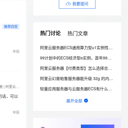
安全
我要投诉
e-1.1-I2V
Cosyvoice-V3-Flash
我要提问
PolarDB
上云场景组合购
Milvus 弹性伸缩功能新增节
伴
漫剧创作，剧本、分镜、视频高效生成
100%兼容MySQL、PostgreSQL，兼容Oracle，支持集中和分布式
覆盖90%+业务场景，专享组合折扣价
点支持范围
畅自然，细节丰富
高表现力语音合成大模型，语音克隆听感自然
VPN
ernetes 版 ACK
云聚AI 严选权益
AI 原生数据库服务发布
SSL 证书
2V
Fun-ASR
推荐回答
，一键激活高效办公新体验
理容器应用的 K8s 服务
精选AI产品，从模型到应用全链提效
Agent 数据网关
热门讨论
热门文章
文戏情感细腻自然，动作戏激烈拳拳到肉，实现更强表演能力
支持中英文自由切换，具备更强的噪声鲁棒性
堡垒机
AI 用量加速计划
云原生数据库 PolarDB
防火墙
、识别商机，让客服更高效、服务更出色。
新老同享，达量后返
Agentic Database 发布
阿里云服务器ECS通用算力型u1实例性能咋样？
举报
主机安全
应用
99计划中的ECS经济型e实例，首年99元，第二年多少呢？
千问办公
NEW
阿里云服务器【付费类型】怎么选择合适？
AI 应用及服务市场
的智能体编程平台
一站式AI生产力平台
阿里云幻兽帕鲁服务器能升级 32g 的内存吗？
AI 应用
伶鹊
热衷于探索AI前沿技术，擅长AI与Mass平台相关的产品推广与代理类文章评测宣传，欢迎交流。 文章结尾联系我。MCP开发者 | Agent开发者 | RPA开发者 | 阿里云社区专家博主｜支付宝社区优秀创作博主｜腾讯云创作之星｜极星会KOL｜影刀+实在 双RPA高级认证｜51CTO TOP红人
轻量应用服务器与云服务器ECS有什么区别？
企业级人与Agent协作平台，接入和调度多个数字员工
智能客服平台，对话机器人、对话分析、智能外呼
大模型
的话，可以
实验室的入口在哪啊，网页每个地方我都点了就是没找到入口QAQ
展开全部
大模型服务平台百炼 - 全妙
自然语言处理
应用创作平台
多模态内容创作工具，已接入 DeepSeek
阿里云轻量应用服务器适合搭建哪些网站和应用？
举报
数据标注
2026年阿里云618活动云服务器怎么买最划算？
机器学习