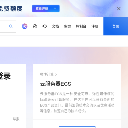
文档
备案
控制台
注册
登录
验
作计划
器
AI 活动
专业服务
服务伙伴合作计划
开发者社区
加入我们
产品动态
服务平台百炼
阿里云 OPC 创新助力计划
一站式生成采购清单，支持单品或批量购买
io：打造专属 AI 语音助手
S产品伙伴计划（繁花）
峰会
CS
造的大模型服务与应用开发平台
一句话生成原生可编辑精美 PPT 文稿
AI 生产力先锋
Al MaaS 服务伙伴赋能合作
域名
博文
Careers
至高可申请百万元
Qwen3.8-Max 模型上线
开启高性价比 AI 编程新体验
弹性可伸缩的云计算服务
Qwen-Audio-3.0-Realtime 端到端实时语音角色扮演
输入一句话想法, 轻松生成专业的 PPT
先锋实践拓展 AI 生产力的边界
Token 补贴，五大权
计划
海大会
伙伴信用分合作计划
商标
问答
社会招聘
登录
弹性计算
益加速 OPC 成功
eek-V4-Pro
SS
一键部署幻兽帕鲁游戏服务器
飞天发布时刻
HOT
Open Search 向量检索版支
划
备案
电子书
校园招聘
云服务器ECS
pSeek-V4-Pro
视频创作，一键激活电商全链路生产力
稳定、安全、高性价比、高性能的云存储服务
一键购买专属联机服务器，轻松开启游戏
所见，即是所愿
持视频检索 Pipeline 功能
更多支持
划
公司注册
镜像站
视频生成
语音识别与合成
云服务器ECS是一种安全可靠、弹性可伸缩的
专属 QwenPaw
漫剧工坊：一站式动画创作平台
AI 实训营
HOT
应用身份服务 (IDaaS)
合作伙伴培训与认证
IaaS级云计算服务。在这里你可以获取最新的
划
上云迁移
站生成，高效打造优质广告素材
全接入的云上超级电脑
从聊天伙伴进化为能主动干活的本地数字员工
快速生产连贯的高质量长漫剧
从基础到进阶，Agent 创客手把手教你
OpenClaw 管理能力上线
ECS产品资讯、最前沿的技术交流以及优惠活动
lScope
我要反馈
e-1.1-T2V
Qwen3-TTS-Flash
查询合作伙伴
等信息，加速自己的技术成长。
n Alibaba Cloud ISV 合作
代维服务
建企业门户网站
10 分钟搭建微信、支付宝小程序
MaxCompute MaxFrame 提
畅细腻的高质量视频
离线语音合成大模型，多语言方言自适应，低延迟高稳定
举报
创新加速
ope
登录合作伙伴管理后台
我要建议
站，无忧落地极速上线
以可视化方式快速构建移动和 PC 门户网站
国内短信简单易用，安全可靠，秒级触达，全球覆盖200+国家和地区。
高效部署网站，快速应用到小程序
供自动弹性内存功能