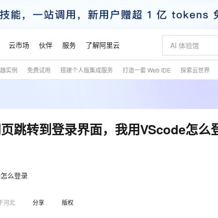
云市场
伙伴
服务
了解阿里云
务器实例
免费试用
搭建个人版集成服务
打造一套 Web IDE
探索云世界
AI 特惠
数据与 API
成为产品伙伴
企业增值服务
最佳实践
价格计算器
AI 场景体
基础软件
产品伙伴合
阿里云认证
市场活动
配置报价
大模型
自助选配和估算价格
新方式
睿译宝，AI翻译排版一步到位
智启 AI 普惠权益
产品生态集成认证中心
企业支持计划
云上春晚
域名与网站
千问官方 MaaS 平台，为开发者和 Agent 而生，新用户赠送 1 亿 + tokens 额度
Qwen Aud
AI Coding
阿里云Maa
2026 阿里云
云服务器 E
为企业打
数据集
Windows
大模型认证
模型
NEW
NEW
交付可用成果
值低价云产品抢先购
上传文档即自动完成翻译和格式还原
至高享 1亿+免费 tokens，加速 Al 应用落地
提供智能易用的域名与建站服务
智能编程，一键
安全可靠、
产品生态伙伴
专家技术服务
云上奥运之旅
弹性计算合作
阿里云中企出
手机三要素
宝塔 Linux
全部认证
页跳转到登录界面，我用VScode怎么
价格优势
有专属领域专家
GLM-5.2：长任务时代开源旗舰模型
阿里云 OPC 创新助力计划
千问大模型
即刻拥有 DeepS
AI 电商营销
对象存储 O
大模型
产品生态伙伴工作台
企业增值服务台
云栖战略参考
云存储合作计
云栖大会
身份实名认证
CentOS
训练营
推动算力普惠，释放技术红利
最高返9万
多领域专家智能体,一键组建 AI 虚拟交付团队
快速构建应用程序和网站，即刻迈出上云第一步
至高百万元 Token 补贴，加速一人公司成长
多元化、高性能、安全可靠的大模型服务
真正可用的 1M 上下文,一次完成代码全链路开发
轻松解锁专属 Dee
从图文生成到
云上的中国
数据库合作计
活动全景
短信
Docker
图片和
站式影视创作平台
Hermes Agent，打造自进化智能体
Token Plan 模型订阅计划
数字证书管理服务（原SSL证书）
5 分钟轻松部署
AI 广告创作
无影云电脑
企业成长
NEW
信息公告
看见新力量
云网络合作计
OCR 文字识别
JAVA
证享300元代金券
可视化编排打通从文字构思到成片全链路闭环
全托管，含MySQL、PostgreSQL、SQL Server、MariaDB多引擎
自主进化，持久记忆，越用越聪明
Qwen3.8-Max 首发尝鲜，限时加量 10 倍，夜间低至2折
实现全站HTTPS，呈现可信的WEB访问
图文、视频一
随时随地安
e怎么登录
魔搭 Mode
Kimi-K3
HappyHors
NEW
loud
服务实践
官网公告
金融模力时刻
Salesforce O
版
发票查验
全能环境
Claude Code + GStack 打造工程团队
千问办公，限时限量积分加倍
Qoder
低代码高效构
AI 建站
短信服务
型
NEW
作计划
Kimi 最新旗舰模型，长程编程与推理利器
让文字生成流
计划
于河北
分享
版权
创新中心
魔搭 ModelSc
健康状态
理服务
让AI从“聊天伙伴”进化为能干活的“数字员工”
安装技能 GStack，拥有专属 AI 工程团队
你的AI工作搭子，覆盖日常办公高频场景
面向真实软件的智能体编程平台
0 代码专业建
客户案例
天气预报查询
操作系统
态合作计划