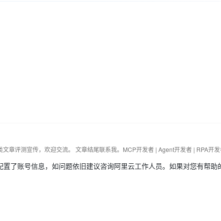
Deepseek-v4-pro
HappyHors
同享
万小智 AI 建站低至 15元/月
Qoder CN
AI 短剧/漫剧
云原生数据库 
快递物流查询
WordPress
成为服务伙
高校合作
点，立即开启云上创新
覆盖公网/内网、递归/权威、移动APP等全场景解析服务
送.CN域名，送备案服务码
基于千问大模型等，支持代码智能生成、研发智能问答
AI助力短剧
态智能体模型
旗舰 MoE 大模型，百万上下文与顶尖推理能力
图生视频，流
Ubuntu
服务生态伙伴
云工开物
企业应用
Works
Night Plan 支持 Qwen 3.8-Max
云原生大数据计算服务 MaxCompute
AI 办公
容器服务 Kub
NEW
GLM-5.2
Wan2.7-T
Red Hat
30+ 款产品免费体验
Data Agent 驱动的一站式 Data+AI 开发治理平台
夜间 5 折，Qwen/Meoo/TokenPlan 客户专享
面向分析的企业级SaaS模式云数据仓库
AI智能应用
提供一站式管
科研合作
视觉 Coding、空间感知、多模态思考等全面升级
1M上下文，专为长程任务能力而生
ERP
堂（旗舰版）
SUSE
智能客服
CRM
防护产品
2个月
自动承接线索
建站小程序
OA 办公系统
AI 应用构建
大模型原生
力提升
财税管理
模板建站
Qoder
大模型服务平台百炼-应用模版
HOT
NEW
面向真实软件
个人版上线、团队版降价；千问3.8-Max首发发尝鲜
丰富多元化的应用模版和解决方案
400电话
定制建站
万有无界
大模型服务平台百炼-智能体
方案
广告营销
模板小程序
的模型效果
灵活可视化地构建企业级 Agent
定制小程序
配置了账号信息，如问题依旧建议咨询阿里云工作人员。如果对您有帮助
秒悟
人工智能平台 PAI
APP 开发
云端极速 AI 
新一代 AI 视频生成模型，深度适配广告营销等场景
AI Native 的算法工程平台，一站式完成建模、训练、推理服务部署
建站系统