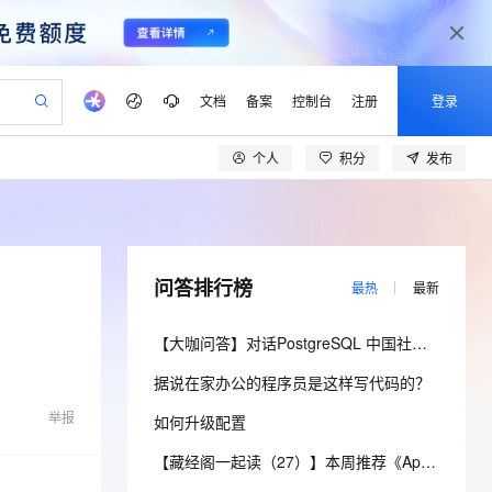
文档
备案
控制台
注册
登录
个人
积分
发布
验
作计划
器
AI 活动
专业服务
服务伙伴合作计划
开发者社区
加入我们
产品动态
服务平台百炼
阿里云 OPC 创新助力计划
一站式生成采购清单，支持单品或批量购买
io：打造专属 AI 语音助手
S产品伙伴计划（繁花）
峰会
CS
造的大模型服务与应用开发平台
一句话生成原生可编辑精美 PPT 文稿
AI 生产力先锋
Al MaaS 服务伙伴赋能合作
域名
博文
Careers
至高可申请百万元
Qwen3.8-Max 模型上线
开启高性价比 AI 编程新体验
弹性可伸缩的云计算服务
Qwen-Audio-3.0-Realtime 端到端实时语音角色扮演
输入一句话想法, 轻松生成专业的 PPT
先锋实践拓展 AI 生产力的边界
Token 补贴，五大权
计划
海大会
伙伴信用分合作计划
商标
问答
社会招聘
问答排行榜
最热
最新
益加速 OPC 成功
eek-V4-Pro
SS
一键部署幻兽帕鲁游戏服务器
飞天发布时刻
HOT
Open Search 向量检索版支
划
备案
电子书
校园招聘
pSeek-V4-Pro
视频创作，一键激活电商全链路生产力
稳定、安全、高性价比、高性能的云存储服务
一键购买专属联机服务器，轻松开启游戏
所见，即是所愿
持视频检索 Pipeline 功能
更多支持
【大咖问答】对话PostgreSQL 中国社区发起人之一，阿里云数据库高级专家 德哥
划
公司注册
镜像站
视频生成
语音识别与合成
专属 QwenPaw
漫剧工坊：一站式动画创作平台
AI 实训营
HOT
应用身份服务 (IDaaS)
据说在家办公的程序员是这样写代码的？
合作伙伴培训与认证
划
上云迁移
站生成，高效打造优质广告素材
全接入的云上超级电脑
从聊天伙伴进化为能主动干活的本地数字员工
快速生产连贯的高质量长漫剧
从基础到进阶，Agent 创客手把手教你
OpenClaw 管理能力上线
lScope
我要反馈
e-1.1-T2V
Qwen3-TTS-Flash
举报
如何升级配置
查询合作伙伴
n Alibaba Cloud ISV 合作
代维服务
建企业门户网站
10 分钟搭建微信、支付宝小程序
MaxCompute MaxFrame 提
畅细腻的高质量视频
离线语音合成大模型，多语言方言自适应，低延迟高稳定
创新加速
ope
登录合作伙伴管理后台
【藏经阁一起读（27）】本周推荐《Apache Flink案例集（2022版）》，你有哪些心得？
我要建议
站，无忧落地极速上线
以可视化方式快速构建移动和 PC 门户网站
国内短信简单易用，安全可靠，秒级触达，全球覆盖200+国家和地区。
高效部署网站，快速应用到小程序
供自动弹性内存功能