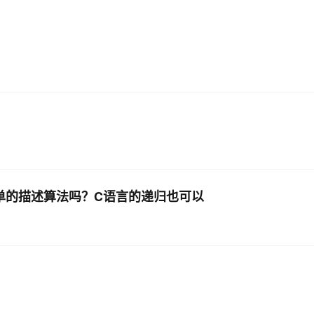
AI 应用
10分钟微调：让0.6B模型媲美235B模
多模态数据信
型
依托云原生高可用架构,实现Dify私有化部署
用1%尺寸在特定领域达到大模型90%以上效果
一个 AI 助手
超强辅助，Bol
即刻拥有 DeepSeek-R1 满血版
在企业官网、通讯软件中为客户提供 AI 客服
多种方案随心选，轻松解锁专属 DeepSeek
的呀？能简单的描述算法吗？C语言的递归也可以