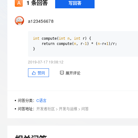
存储
天池大赛
1
条回答
写回答
Qwen3.7-Plus
云解析DNS
解决方案免费试用 新老
电子合同
最高领取价值200元试用
能看、能想、能动手的多模
安全
网络与CDN
AI 算法大赛
畅捷通
a123456678
大数据开发治理平台 Data
AI 产品 免费试用
网络
安全
云开发大赛
Qwen3-VL-Plus
Tableau 订阅
1亿+ 大模型 tokens 和 
可观测
入门学习赛
中间件
AI空中课堂在线直播课
int
 compute(
int
n
, 
int
 r) {

云防火墙
140+云产品 免费试用
    return compute(
n
, r-
1
) * (
n
-r+
1
)/r;

上云与迁云
云原生的云上边界网络安全
产品新客免费试用，最长1
}
数据库
生态解决方案
大模型服务
企业出海
大模型ACA认证体验
2019-07-17 19:08:12
大数据计算
助力企业全员 AI 认知与能
行业生态解决方案
千问AI平台-Token Plan
赞同
展开评论
政企业务
媒体服务
开发者生态解决方案
企业服务与云通信
千问AI平台-模型体验
AI 开发和 AI 应用解决
在线体验全尺寸、多种模态
域名与网站
问答分类：
C语言
问答地址：
开发者社区
>
开发与运维
>
问答
Happy 系列大模型
终端用户计算
Serverless
开发工具