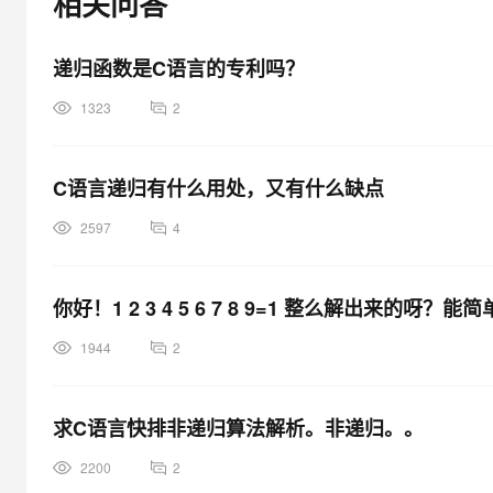
相关问答
大模型解决方案
迁移与运维管理
快速部署 Dify，高效搭建 
递归函数是C语言的专利吗？
专有云
1323
2
10 分钟在聊天系统中增加
C语言递归有什么用处，又有什么缺点
2597
4
你好！1 2 3 4 5 6 7 8 9=1 整么解出来
1944
2
求C语言快排非递归算法解析。非递归。。
2200
2