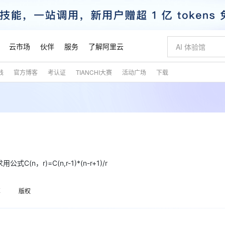
云市场
伙伴
服务
了解阿里云
践
官方博客
考认证
TIANCHI大赛
活动广场
下载
AI 特惠
数据与 API
成为产品伙伴
企业增值服务
最佳实践
价格计算器
AI 场景体
基础软件
产品伙伴合
阿里云认证
市场活动
配置报价
大模型
自助选配和估算价格
新方式
睿译宝，AI翻译排版一步到位
智启 AI 普惠权益
产品生态集成认证中心
企业支持计划
云上春晚
域名与网站
千问官方 MaaS 平台，为开发者和 Agent 而生，新用户赠送 1 亿 + tokens 额度
Qwen Aud
AI Coding
阿里云Maa
2026 阿里云
云服务器 E
为企业打
数据集
Windows
大模型认证
模型
NEW
NEW
交付可用成果
值低价云产品抢先购
上传文档即自动完成翻译和格式还原
至高享 1亿+免费 tokens，加速 Al 应用落地
提供智能易用的域名与建站服务
智能编程，一键
安全可靠、
产品生态伙伴
专家技术服务
云上奥运之旅
弹性计算合作
阿里云中企出
手机三要素
宝塔 Linux
全部认证
价格优势
有专属领域专家
GLM-5.2：长任务时代开源旗舰模型
阿里云 OPC 创新助力计划
千问大模型
即刻拥有 DeepS
AI 电商营销
对象存储 O
大模型
产品生态伙伴工作台
企业增值服务台
云栖战略参考
云存储合作计
云栖大会
身份实名认证
CentOS
训练营
推动算力普惠，释放技术红利
最高返9万
多领域专家智能体,一键组建 AI 虚拟交付团队
快速构建应用程序和网站，即刻迈出上云第一步
至高百万元 Token 补贴，加速一人公司成长
多元化、高性能、安全可靠的大模型服务
真正可用的 1M 上下文,一次完成代码全链路开发
轻松解锁专属 Dee
从图文生成到
云上的中国
数据库合作计
活动全景
短信
Docker
)=C(n,r-1)*(n-r+1)/r
图片和
站式影视创作平台
Hermes Agent，打造自进化智能体
Token Plan 模型订阅计划
数字证书管理服务（原SSL证书）
5 分钟轻松部署
AI 广告创作
无影云电脑
企业成长
NEW
信息公告
看见新力量
云网络合作计
OCR 文字识别
JAVA
证享300元代金券
可视化编排打通从文字构思到成片全链路闭环
全托管，含MySQL、PostgreSQL、SQL Server、MariaDB多引擎
自主进化，持久记忆，越用越聪明
Qwen3.8-Max 首发尝鲜，限时加量 10 倍，夜间低至2折
实现全站HTTPS，呈现可信的WEB访问
图文、视频一
随时随地安
魔搭 Mode
Kimi-K3
HappyHors
享
版权
NEW
loud
服务实践
官网公告
金融模力时刻
Salesforce O
版
发票查验
全能环境
Claude Code + GStack 打造工程团队
千问办公，限时限量积分加倍
Qoder
低代码高效构
AI 建站
短信服务
型
NEW
作计划
Kimi 最新旗舰模型，长程编程与推理利器
让文字生成流
计划
创新中心
魔搭 ModelSc
健康状态
理服务
让AI从“聊天伙伴”进化为能干活的“数字员工”
安装技能 GStack，拥有专属 AI 工程团队
你的AI工作搭子，覆盖日常办公高频场景
面向真实软件的智能体编程平台
0 代码专业建
客户案例
天气预报查询
操作系统
态合作计划