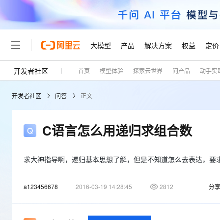
大模型
产品
解决方案
权益
定价
开发者社区
首页
模型体验
探索云世界
问产品
动手实
大模型
产品
解决方案
权益
定价
云市场
伙伴
服务
了解阿里云
精选产品
精选解决方案
普惠上云
产品定价
精选商城
成为销售伙伴
售前咨询
为什么选择阿里云
千问AI平台
开发者社区
问答
正文
了解云产品的定价详情
大模型服务平台百炼
千问办公，解锁你的工作
普惠上云 官方力荐
分销伙伴
在线服务
网站建设
什么是云计算
大
大模型服务与应用平台
企业级Agent产品，直接
云服务器38元/年起，超
咨询伙伴
多端小程序
技术领先
C语言怎么用递归求组合数
云上成本管理
售后服务
轻量应用服务器
Agency Agents：拥
官方推荐返现计划
大模型
精选产品
精选解决方案
Salesforce 国际版订阅
稳定可靠
管理和优化成本
推荐新用户得奖励，单订单
销售伙伴合作计划
自助服务
友盟天域
安全合规
人工智能与机器学习
AI
求大神指导啊，递归基本思想了解，但是不知道怎么去表达，要求用公式C(n，r
文本生成
云数据库 RDS
HappyHorse 打造一
云工开物
无影生态合作计划
在线服务
观测云
分析师报告
高校专属算力普惠，学生认
计算
互联网应用开发
Qwen3.8-Max
a123456678
2016-03-19 14:28:45
2812
分
HOT
Salesforce On Alibaba C
工单服务
Tuya 物联网平台阿里云
研究报告与白皮书
人工智能平台 PAI
快速拥有专属 OpenClaw
大模
Consulting Partner 合
大数据
容器
智能体时代全能旗舰模型
免费试用
短信专区
一站式AI开发、训练和推
蓝凌 OA
AI 大模型销售与服务生
现代化应用