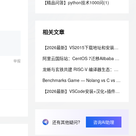
安全
【精品问答】python技术1000问(1)
我要投诉
e-1.1-I2V
Cosyvoice-V3-Flash
PolarDB
上云场景组合购
Milvus 弹性伸缩功能新增节
伴
漫剧创作，剧本、分镜、视频高效生成
100%兼容MySQL、PostgreSQL，兼容Oracle，支持集中和分布式
覆盖90%+业务场景，专享组合折扣价
点支持范围
畅自然，细节丰富
高表现力语音合成大模型，语音克隆听感自然
VPN
ernetes 版 ACK
云聚AI 严选权益
AI 原生数据库服务发布
SSL 证书
2V
Fun-ASR
，一键激活高效办公新体验
理容器应用的 K8s 服务
精选AI产品，从模型到应用全链提效
Agent 数据网关
相关文章
文戏情感细腻自然，动作戏激烈拳拳到肉，实现更强表演能力
支持中英文自由切换，具备更强的噪声鲁棒性
堡垒机
AI 用量加速计划
云原生数据库 PolarDB
防火墙
【2026最新】VS2015下载地址和安装使用图文教程
、识别商机，让客服更高效、服务更出色。
新老同享，达量后返
Agentic Database 发布
主机安全
应用
阿里云国际站：CentOS 7迁移Alibaba Cloud Linux 3报错排查？
举报
龙蜥与玄铁共建 RISC-V 编译器生态：五大 GCC 优化实践解法
千问办公
NEW
AI 应用及服务市场
的智能体编程平台
一站式AI生产力平台
Benchmarks Game — Nolang vs C vs Rust 性能對比報告
AI 应用
伶鹊
【2026最新】VSCode安装+汉化+插件配置+使用一篇搞定（全网最详细）
企业级人与Agent协作平台，接入和调度多个数字员工
智能客服平台，对话机器人、对话分析、智能外呼
大模型
大模型服务平台百炼 - 全妙
自然语言处理
应用创作平台
多模态内容创作工具，已接入 DeepSeek
数据标注
还有其他疑问?
咨询AI助理
机器学习