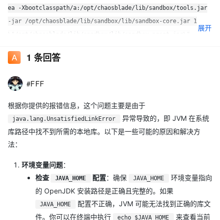
ea -Xbootclasspath/a:/opt/chaosblade/lib/sandbox/tools.jar
-jar /opt/chaosblade/lib/sandbox/lib/sandbox-core.jar 1
展开
\"/opt/chaosblade/lib/sandbox/lib/sandbox-agent.jar\"
\"home=/opt/chaosblade/lib/sandbox;token=190404536629;serve
1
条回答
:
r.ip=127.0.0.1;server.port=42323;namespace=chaosblade\"
cmd exec failed, err: java.lang.UnsatisfiedLinkError: no attach
#FFF
in system library path: /opt/java/openjdk/lib\n\tat
java.base/java.lang.ClassLoader.loadLibrary(Unknown
根据你提供的报错信息，这个问题主要是由于
Source)\n\tat
异常导致的，即 JVM 在系统
java.lang.UnsatisfiedLinkError
java.base/java.lang.Runtime.loadLibrary0(Unknown
库路径中找不到所需的本地库。以下是一些可能的原因和解决方
Source)\n\tat java.base/java.lang.System.loadLibrary(Unknown
法：
Source)\n\tat
sun.tools.attach.LinuxVirtualMachine.\u003cclinit\u003e(Linux
环境变量问题
：
VirtualMachine.java:342)\n\tat
检查
配置
：确保
环境变量指向
JAVA_HOME
JAVA_HOME
sun.tools.attach.LinuxAttachProvider.attachVirtualMachine(Linu
的 OpenJDK 安装路径是正确且完整的。如果
xAttachProvider.java:63)\n\tat
配置不正确，JVM 可能无法找到正确的库文
JAVA_HOME
com.sun.tools.attach.VirtualMachine.attach(VirtualMachine.java
件。你可以在终端中执行
来查看当前
echo $JAVA_HOME