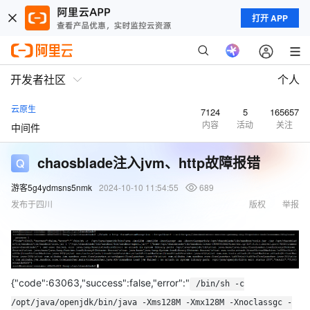
打开 APP
开发者社区
个人
云原生
7124
5
165657
内容
活动
关注
中间件
chaosblade注入jvm、http故障报错
游客5g4ydmsns5nmk
2024-10-10 11:54:55
689
发布于四川
版权
举报
{"code":63063,"success":false,"error":"
/bin/sh -c
/opt/java/openjdk/bin/java -Xms128M -Xmx128M -Xnoclassgc -