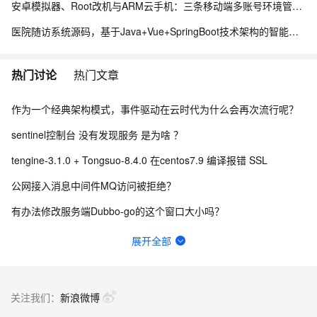
安卓模拟器、Root改机与ARM云手机：三条移动端多账号环境管理路径的工程实测手记
医院随访系统源码，基于Java+Vue+SpringBoot技术架构的智能化管理平台
热门讨论
热门文章
作为一个经典架构模式，事件驱动在云时代为什么会再次流行呢？
sentinel控制台 没有发现服务 是为啥 ？
tengine-3.1.0 + Tongsuo-8.4.0 在centos7.9 编译报错 SSL
公网接入消息中间件MQ访问被拒绝？
有办法修改服务端Dubbo-go的这个窗口大小吗？
为什么到现在Sentinel开源l还是不去掉fastjson的引用？
展开全部
wget https://chaosblade.oss-cn-hangzhou.aliyuncs.c
Seata 执行过程中报错Failed to get available servers怎么办？
关注我们：
新浪微博
Seata PhaseTwo_RollbackFailed_XAER_xa事务出现这个是什么意思？