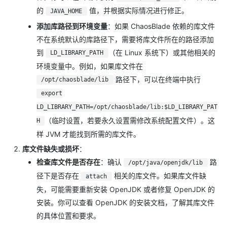
:208)\n\tat
的
值，并根据实际情况进行修正。
JAVA_HOME
com.alibaba.jvm.sandbox.core.CoreLauncher.attachAgent(Cor
添加库路径到环境变量
：如果 ChaosBlade 依赖的库文件
eLauncher.java:59)\n\tat
不在系统默认的库路径下，需要将库文件所在的路径添加
com.alibaba.jvm.sandbox.core.CoreLauncher.\u003cinit\u003e
到
（在 Linux 系统下）或其他相关的
LD_LIBRARY_PATH
(CoreLauncher.java:20)\n\tat
环境变量中。例如，如果库文件在
com.alibaba.jvm.sandbox.core.CoreLauncher.main(CoreLaunch
路径下，可以在终端中执行
/opt/chaosblade/lib
er.java:43)\nsandbox load jvm failed : no attach in system
export
library path: /opt/java/openjdk/lib\n exit status
LD_LIBRARY_PATH=/opt/chaosblade/lib:$LD_LIBRARY_PAT
255","result":"71993e0ca33b95f8"}
（临时设置，若要永久设置需修改系统配置文件）。这
H
样 JVM 才能找到所需的库文件。
库文件缺失或损坏
：
检查库文件是否存在
：确认
路
/opt/java/openjdk/lib
径下是否存在
相关的库文件。如果库文件缺
attach
失，可能需要重新安装 OpenJDK 或者修复 OpenJDK 的
安装。你可以查看 OpenJDK 的安装文档，了解其库文件
的具体位置和要求。