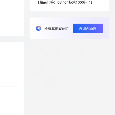
安全
【精品问答】python技术1000问(1)
我要投诉
e-1.1-I2V
Cosyvoice-V3-Flash
PolarDB
上云场景组合购
伴
Qoder CN V1.7.0 发布
漫剧创作，剧本、分镜、视频高效生成
100%兼容MySQL、PostgreSQL，兼容Oracle，支持集中和分布式
覆盖90%+业务场景，专享组合折扣价
畅自然，细节丰富
高表现力语音合成大模型，语音克隆听感自然
VPN
ernetes 版 ACK
云聚AI 严选权益
云安全中心 AI BAS 智能自动
SSL 证书
2V
Fun-ASR
，一键激活高效办公新体验
理容器应用的 K8s 服务
精选AI产品，从模型到应用全链提效
化模拟渗透攻击产品发布
还有其他疑问?
咨询AI助理
文戏情感细腻自然，动作戏激烈拳拳到肉，实现更强表演能力
支持中英文自由切换，具备更强的噪声鲁棒性
堡垒机
AI 用量加速计划
DataWorks ChatBI 会话支持
防火墙
、识别商机，让客服更高效、服务更出色。
新老同享，达量后返
上传临时文件分析
主机安全
应用
千问办公
NEW
AI 应用及服务市场
的智能体编程平台
一站式AI生产力平台
AI 应用
伶鹊
企业级人与Agent协作平台，接入和调度多个数字员工
智能客服平台，对话机器人、对话分析、智能外呼
大模型
大模型服务平台百炼 - 全妙
自然语言处理
应用创作平台
多模态内容创作工具，已接入 DeepSeek
数据标注
机器学习