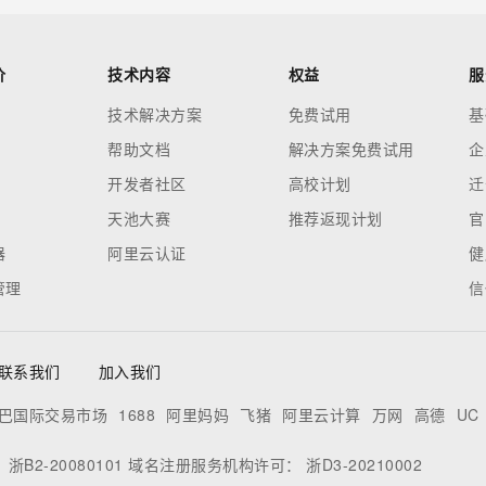
价
技术内容
权益
服
技术解决方案
免费试用
基
帮助文档
解决方案免费试用
企
开发者社区
高校计划
迁
天池大赛
推荐返现计划
官
器
阿里云认证
健
管理
信
联系我们
加入我们
巴国际交易市场
1688
阿里妈妈
飞猪
阿里云计算
万网
高德
UC
：
浙B2-20080101
域名注册服务机构许可：
浙D3-20210002