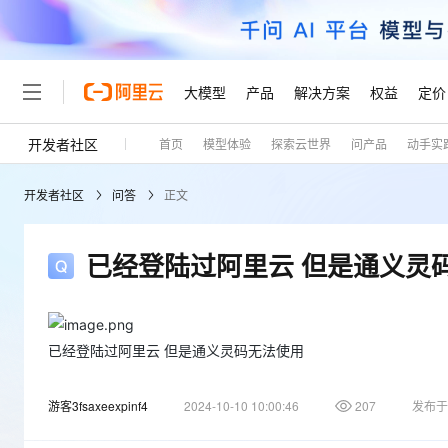
大模型
产品
解决方案
权益
定价
开发者社区
首页
模型体验
探索云世界
问产品
动手实
大模型
产品
解决方案
权益
定价
云市场
伙伴
服务
了解阿里云
精选产品
精选解决方案
普惠上云
产品定价
精选商城
成为销售伙伴
售前咨询
为什么选择阿里云
千问AI平台
开发者社区
问答
正文
了解云产品的定价详情
大模型服务平台百炼
睿译宝，AI翻译排版一
普惠上云 官方力荐
分销伙伴
在线服务
网站建设
什么是云计算
大
大模型服务与应用平台
上传文档即自动完成翻译和
云服务器38元/年起，超
咨询伙伴
多端小程序
技术领先
已经登陆过阿里云 但是通义灵
云上成本管理
售后服务
轻量应用服务器
GLM-5.2：长任务时代
官方推荐返现计划
大模型
精选产品
精选解决方案
Salesforce 国际版订阅
稳定可靠
管理和优化成本
推荐新用户得奖励，单订单
销售伙伴合作计划
自助服务
友盟天域
安全合规
人工智能与机器学习
AI
文本生成
云数据库 RDS
Hermes Agent，打造
云工开物
无影生态合作计划
在线服务
已经登陆过阿里云 但是通义灵码无法使用
观测云
分析师报告
自主进化，持久记忆，越用
高校专属算力普惠，学生认
计算
互联网应用开发
Qwen3.8-Max
HOT
Salesforce On Alibaba C
工单服务
Tuya 物联网平台阿里云
研究报告与白皮书
人工智能平台 PAI
快速拥有专属 OpenClaw
大模
Consulting Partner 合
大数据
游客3fsaxeexpinf4
容器
2024-10-10 10:00:46
207
发布于
智能体时代全能旗舰模型
免费试用
短信专区
一站式AI开发、训练和推
蓝凌 OA
AI 大模型销售与服务生
现代化应用