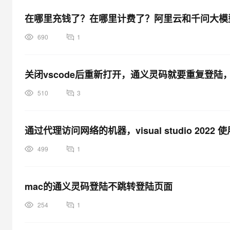
大模型解决方案
在哪里充钱了？在哪里计费了？阿里云和千问大模
迁移与运维管理
快速部署 Dify，高效搭建 
690
1
专有云
10 分钟在聊天系统中增加
关闭vscode后重新打开，通义灵码就要重复登陆
510
3
通过代理访问网络的机器，visual studio 2
499
1
mac的通义灵码登陆不跳转登陆页面
254
1