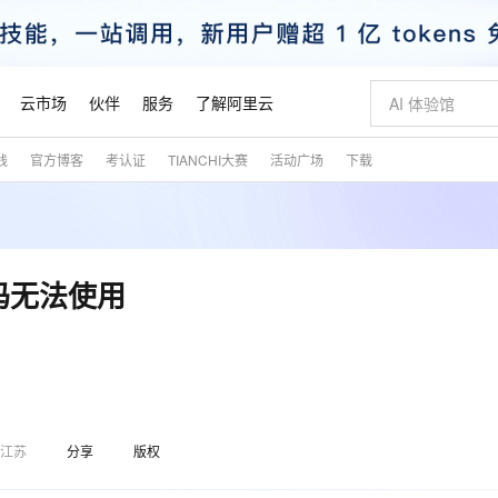
云市场
伙伴
服务
了解阿里云
践
官方博客
考认证
TIANCHI大赛
活动广场
下载
AI 特惠
数据与 API
成为产品伙伴
企业增值服务
最佳实践
价格计算器
AI 场景体
基础软件
产品伙伴合
阿里云认证
市场活动
配置报价
大模型
自助选配和估算价格
步到位
智启 AI 普惠权益
产品生态集成认证中心
企业支持计划
云上春晚
域名与网站
Qwen Audio：打造专属 AI 语音助手
千问官方 MaaS 平台，为开发者和 Agent 而生，新用户赠送 1 亿 + tokens 额度
一句话生成原生
AI Coding
阿里云Maa
2026 阿里云
云服务器 E
为企业打
数据集
Windows
大模型认证
模型
NEW
NEW
格式还原
值低价云产品抢先购
至高享 1亿+免费 tokens，加速 Al 应用落地
提供智能易用的域名与建站服务
Qwen-Audio-3.0-Realtime 端到端实时语音角色扮演
输入一句话想法,
智能编程，一键
安全可靠、
产品生态伙伴
专家技术服务
云上奥运之旅
弹性计算合作
阿里云中企出
手机三要素
宝塔 Linux
全部认证
码无法使用
价格优势
开源旗舰模型
即刻拥有 DeepSeek-V4-Pro
阿里云 OPC 创新助力计划
千问大模型
一键部署幻兽
AI 电商营销
对象存储 O
大模型
产品生态伙伴工作台
企业增值服务台
云栖战略参考
云存储合作计
云栖大会
身份实名认证
CentOS
训练营
推动算力普惠，释放技术红利
最高返9万
真正可用的 1M 上下文,一次完成代码全链路开发
快速构建应用程序和网站，即刻迈出上云第一步
轻松解锁专属 DeepSeek-V4-Pro
至高百万元 Token 补贴，加速一人公司成长
多元化、高性能、安全可靠的大模型服务
一键购买专属
从图文生成到
云上的中国
数据库合作计
活动全景
短信
Docker
图片和
自进化智能体
5 分钟轻松部署专属 QwenPaw
Token Plan 模型订阅计划
数字证书管理服务（原SSL证书）
高效搭建 AI
AI 广告创作
无影云电脑
企业成长
NEW
HOT
信息公告
看见新力量
云网络合作计
OCR 文字识别
JAVA
越聪明
证享300元代金券
全托管，含MySQL、PostgreSQL、SQL Server、MariaDB多引擎
Qwen3.8-Max 首发尝鲜，限时加量 10 倍，夜间低至2折
实现全站HTTPS，呈现可信的WEB访问
从聊天伙伴进化为能主动干活的本地数字员工
图文、视频一
随时随地安
魔搭 Mode
Kimi-K3
HappyHors
NEW
loud
服务实践
官网公告
金融模力时刻
Salesforce O
版
发票查验
全能环境
Claude Code + GStack 打造工程团队
千问办公，限时限量积分加倍
Qoder
低代码高效构
AI 建站
短信服务
型
NEW
作计划
江苏
分享
版权
Kimi 最新旗舰模型，长程编程与推理利器
让文字生成流
计划
创新中心
魔搭 ModelSc
健康状态
理服务
让AI从“聊天伙伴”进化为能干活的“数字员工”
安装技能 GStack，拥有专属 AI 工程团队
你的AI工作搭子，覆盖日常办公高频场景
面向真实软件的智能体编程平台
0 代码专业建
客户案例
天气预报查询
操作系统
态合作计划