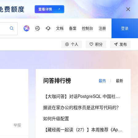
文档
备案
控制台
注册
登录
个人
积分
发布
验
作计划
器
AI 活动
专业服务
服务伙伴合作计划
开发者社区
加入我们
产品动态
服务平台百炼
阿里云 OPC 创新助力计划
一站式生成采购清单，支持单品或批量购买
可编辑精美 PPT 文稿
S产品伙伴计划（繁花）
峰会
CS
造的大模型服务与应用开发平台
Agency Agents：拥有专属领域专家
AI 生产力先锋
Al MaaS 服务伙伴赋能合作
域名
博文
Careers
PolarDB Agentic Database
至高可申请百万元
 轻松生成专业的 PPT
开启高性价比 AI 编程新体验
弹性可伸缩的云计算服务
先锋实践拓展 AI 生产力的边界
发布
多领域专家智能体,一键组建 AI 虚拟交付团队
Token 补贴，五大权
计划
海大会
伙伴信用分合作计划
商标
问答
社会招聘
问答排行榜
最热
最新
益加速 OPC 成功
帕鲁游戏服务器
SS
HappyHorse 打造一站式影视创作平台
飞天发布时刻
HOT
秒悟 Meoo CLI 支持一键部
划
备案
电子书
校园招聘
联机服务器，轻松开启游戏
视频创作，一键激活电商全链路生产力
稳定、安全、高性价比、高性能的云存储服务
所见，即是所愿
署项目至阿里云账号
可视化编排打通从文字构思到成片全链路闭环
更多支持
【大咖问答】对话PostgreSQL 中国社区发起人之一，阿里云数据库高级专家 德哥
划
公司注册
镜像站
视频生成
语音识别与合成
 智能体与工作流应用
漫剧工坊：一站式动画创作平台
AI 实训营
Flink OSS 支持
据说在家办公的程序员是这样写代码的？
合作伙伴培训与认证
划
上云迁移
站生成，高效打造优质广告素材
全接入的云上超级电脑
通过阿里云百炼高效搭建AI应用,助力高效开发
快速生产连贯的高质量长漫剧
从基础到进阶，Agent 创客手把手教你
AssumeRole 角色自定义
lScope
我要反馈
e-1.1-T2V
Qwen3-TTS-Flash
如何升级配置
查询合作伙伴
n Alibaba Cloud ISV 合作
代维服务
建企业门户网站
10 分钟搭建微信、支付宝小程序
百炼 Qwen3.7-Flash 系列模
举报
畅细腻的高质量视频
离线语音合成大模型，多语言方言自适应，低延迟高稳定
创新加速
ope
登录合作伙伴管理后台
【藏经阁一起读（27）】本周推荐《Apache Flink案例集（2022版）》，你有哪些心得？
我要建议
站，无忧落地极速上线
以可视化方式快速构建移动和 PC 门户网站
国内短信简单易用，安全可靠，秒级触达，全球覆盖200+国家和地区。
高效部署网站，快速应用到小程序
型发布