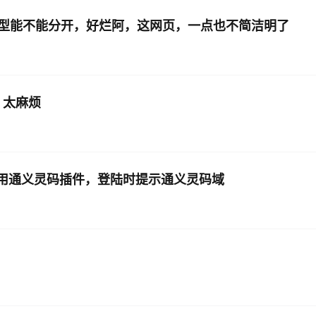
型能不能分开，好烂阿，这网页，一点也不简洁明了
AI 应用
10分钟微调：让0.6B模型媲美235B模
多模态数据信
型
依托云原生高可用架构,实现Dify私有化部署
用1%尺寸在特定领域达到大模型90%以上效果
一个 AI 助手
超强辅助，Bol
即刻拥有 DeepSeek-R1 满血版
在企业官网、通讯软件中为客户提供 AI 客服
，太麻烦
多种方案随心选，轻松解锁专属 DeepSeek
022 使用通义灵码插件，登陆时提示通义灵码域