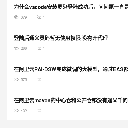
为什么vscode安装灵码登陆成功后，问问题一直
379
1
登陆后通义灵码暂无使用权限 没有开代理
266
1
在阿里云PAI-DSW完成微调的大模型，通过EAS部
575
1
在阿里云maven的中心仓和公开仓都没有通义千问
432
1