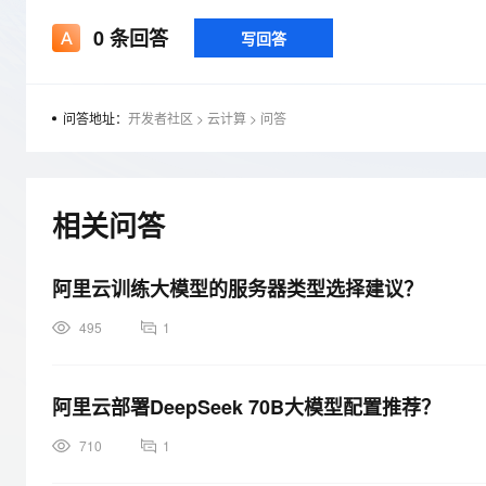
存储
天池大赛
Qwen3.7-Plus
云解析DNS
解决方案免费试用 新老
电子合同
0
条回答
写回答
最高领取价值200元试用
能看、能想、能动手的多模
安全
网络与CDN
AI 算法大赛
畅捷通
大数据开发治理平台 Data
AI 产品 免费试用
网络
安全
云开发大赛
Qwen3-VL-Plus
Tableau 订阅
1亿+ 大模型 tokens 和 
问答地址：
开发者社区
>
云计算
>
问答
可观测
入门学习赛
中间件
AI空中课堂在线直播课
云防火墙
140+云产品 免费试用
上云与迁云
云原生的云上边界网络安全
产品新客免费试用，最长1
数据库
生态解决方案
大模型服务
企业出海
相关问答
大模型ACA认证体验
大数据计算
助力企业全员 AI 认知与能
行业生态解决方案
千问AI平台-Token Plan
政企业务
媒体服务
开发者生态解决方案
阿里云训练大模型的服务器类型选择建议？
企业服务与云通信
千问AI平台-模型体验
AI 开发和 AI 应用解决
495
1
在线体验全尺寸、多种模态
域名与网站
Happy 系列大模型
终端用户计算
阿里云部署DeepSeek 70B大模型配置推荐？
Serverless
710
1
开发工具