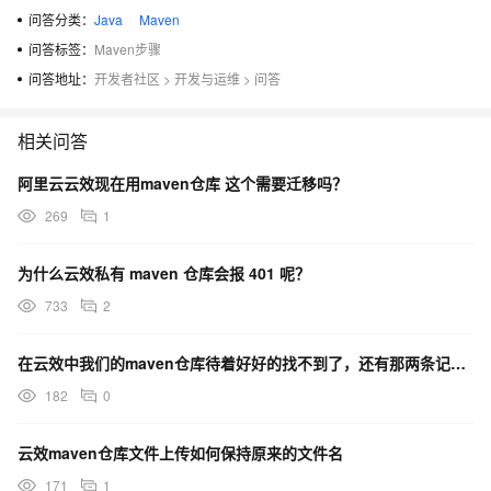
问答分类：
Java
Maven
问答标签：
Maven步骤
问答地址：
开发者社区
>
开发与运维
>
问答
相关问答
阿里云云效现在用maven仓库 这个需要迁移吗？
269
1
为什么云效私有 maven 仓库会报 401 呢？
733
2
在云效中我们的maven仓库待着好好的找不到了，还有那两条记录我们都没有操作什么情况？
182
0
云效maven仓库文件上传如何保持原来的文件名
171
1