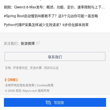
刚刚：Qwen3.8-Max发布：概述、功能、定价、速率限制与上下文、内置工具及API 参考指南
#Spring Boot启动慢到AI都救不了？这3个元凶你可能一直忽略
Python代理IP采集怎样减少无效请求？6步优化脚本效率
关注我们：
新浪微博
联系我们
文档
|
开发者社区
|
天池大赛
|
培训与认证
法律声明及隐私权政策
|
Cookies政策
© 2009-现在 Aliyun.com 版权所有
增值电信业务经营许可证：
浙B2-20080101
域名注册服务机构许可：
浙D3-20210002
写回答
浙公网安备 33010602009975号
浙B2-20080101-4