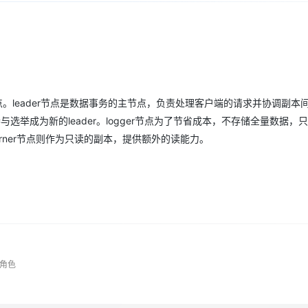
Deepseek-v4-pro
HappyHors
同享
万小智 AI 建站低至 15元/月
Qoder CN
AI 短剧/漫剧
云原生数据库 
快递物流查询
WordPress
成为服务伙
高校合作
点，立即开启云上创新
覆盖公网/内网、递归/权威、移动APP等全场景解析服务
送.CN域名，送备案服务码
基于千问大模型等，支持代码智能生成、研发智能问答
AI助力短剧
态智能体模型
旗舰 MoE 大模型，百万上下文与顶尖推理能力
图生视频，流
Ubuntu
服务生态伙伴
云工开物
企业应用
Works
Night Plan 支持 Qwen 3.8-Max
云原生大数据计算服务 MaxCompute
AI 办公
容器服务 Kub
NEW
GLM-5.2
Wan2.7-T
Red Hat
30+ 款产品免费体验
Data Agent 驱动的一站式 Data+AI 开发治理平台
夜间 5 折，Qwen/Meoo/TokenPlan 客户专享
面向分析的企业级SaaS模式云数据仓库
AI智能应用
提供一站式管
科研合作
视觉 Coding、空间感知、多模态思考等全面升级
1M上下文，专为长程任务能力而生
ERP
堂（旗舰版）
SUSE
智能客服
earner节点。leader节点是数据事务的主节点，负责处理客户端的请求并协调副
CRM
防护产品
2个月
自动承接线索
以参与选举成为新的leader。logger节点为了节省成本，不存储全量数据，
建站小程序
OA 办公系统
AI 应用构建
大模型原生
rner节点则作为只读的副本，提供额外的读能力。
力提升
财税管理
模板建站
Qoder
大模型服务平台百炼-应用模版
HOT
NEW
面向真实软件
个人版上线、团队版降价；千问3.8-Max首发发尝鲜
丰富多元化的应用模版和解决方案
400电话
定制建站
万有无界
大模型服务平台百炼-智能体
方案
广告营销
模板小程序
的模型效果
灵活可视化地构建企业级 Agent
定制小程序
秒悟
人工智能平台 PAI
APP 开发
云端极速 AI 
新一代 AI 视频生成模型，深度适配广告营销等场景
AI Native 的算法工程平台，一站式完成建模、训练、推理服务部署
X角色
建站系统