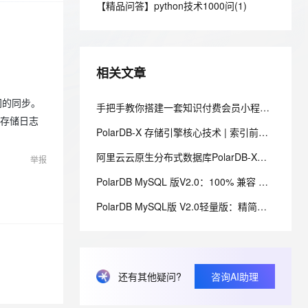
安全
【精品问答】python技术1000问(1)
我要投诉
e-1.1-I2V
Cosyvoice-V3-Flash
PolarDB
上云场景组合购
Milvus 弹性伸缩功能新增节
伴
漫剧创作，剧本、分镜、视频高效生成
100%兼容MySQL、PostgreSQL，兼容Oracle，支持集中和分布式
覆盖90%+业务场景，专享组合折扣价
点支持范围
畅自然，细节丰富
高表现力语音合成大模型，语音克隆听感自然
VPN
ernetes 版 ACK
云聚AI 严选权益
AI 原生数据库服务发布
SSL 证书
2V
Fun-ASR
，一键激活高效办公新体验
理容器应用的 K8s 服务
精选AI产品，从模型到应用全链提效
Agent 数据网关
相关文章
文戏情感细腻自然，动作戏激烈拳拳到肉，实现更强表演能力
支持中英文自由切换，具备更强的噪声鲁棒性
堡垒机
AI 用量加速计划
云原生数据库 PolarDB
本间的同步。
防火墙
手把手教你搭建一套知识付费会员小程序系统：课程兑换码+分销裂变+会员体系完整实战
、识别商机，让客服更高效、服务更出色。
新老同享，达量后返
Agentic Database 发布
只存储日志
主机安全
应用
PolarDB-X 存储引擎核心技术 | 索引前缀压缩 - Prefix Compression
阿里云云原生分布式数据库PolarDB-X对接使用完全指南
举报
千问办公
NEW
AI 应用及服务市场
的智能体编程平台
一站式AI生产力平台
PolarDB MySQL 版V2.0：100% 兼容 MySQL的国产自研数据库介绍
AI 应用
伶鹊
PolarDB MySQL版 V2.0轻量版：精简模式（PolarFlex）版本发布日志
企业级人与Agent协作平台，接入和调度多个数字员工
智能客服平台，对话机器人、对话分析、智能外呼
大模型
大模型服务平台百炼 - 全妙
自然语言处理
应用创作平台
多模态内容创作工具，已接入 DeepSeek
数据标注
还有其他疑问?
咨询AI助理
机器学习