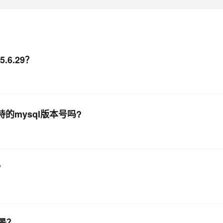
AI 应用
10分钟微调：让0.6B模型媲美235B模
多模态数据信
型
依托云原生高可用架构,实现Dify私有化部署
用1%尺寸在特定领域达到大模型90%以上效果
一个 AI 助手
超强辅助，Bol
5.6.29？
即刻拥有 DeepSeek-R1 满血版
在企业官网、通讯软件中为客户提供 AI 客服
多种方案随心选，轻松解锁专属 DeepSeek
是指支持的mysql版本号吗?
？
场景？