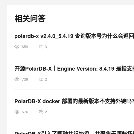
大模型解决方案
迁移与运维管理
相关问答
快速部署 Dify，高效搭建 
专有云
10 分钟在聊天系统中增加
polardb-x v2.4.0_5.4.19 查询版本号为什么会返回
659
3
开源PolarDB-X｜Engine Version: 8.4.19 
739
2
PolarDB-X docker 部署的最新版本不支持外键吗
576
2
PolarDB-X引入了哪种共识协议，并聚焦于哪些