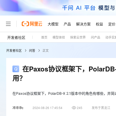
大模型
产品
解决方案
权益
定价
开发者社区
首页
模型体验
探索云世界
问产品
动手实
大模型
产品
解决方案
权益
定价
云市场
伙伴
服务
了解阿里云
精选产品
精选解决方案
普惠上云
产品定价
精选商城
成为销售伙伴
售前咨询
为什么选择阿里云
千问AI平台
开发者社区
问答
正文
了解云产品的定价详情
大模型服务平台百炼
千问办公，解锁你的工作
普惠上云 官方力荐
分销伙伴
在线服务
网站建设
什么是云计算
大
大模型服务与应用平台
企业级Agent产品，直接
云服务器38元/年起，超
咨询伙伴
多端小程序
技术领先
在Paxos协议框架下，Polar
云上成本管理
售后服务
轻量应用服务器
Agency Agents：拥
官方推荐返现计划
大模型
精选产品
精选解决方案
Salesforce 国际版订阅
稳定可靠
用？
管理和优化成本
推荐新用户得奖励，单订单
销售伙伴合作计划
自助服务
友盟天域
安全合规
人工智能与机器学习
AI
文本生成
云数据库 RDS
HappyHorse 打造一
云工开物
无影生态合作计划
在线服务
观测云
分析师报告
高校专属算力普惠，学生认
在Paxos协议框架下，PolarDB-X 2.1版本中的角色有哪些，
计算
互联网应用开发
Qwen3.8-Max
HOT
Salesforce On Alibaba C
工单服务
Tuya 物联网平台阿里云
研究报告与白皮书
人工智能平台 PAI
快速拥有专属 OpenClaw
大模
Consulting Partner 合
大数据
容器
智能体时代全能旗舰模型
冲冲冲c
2024-08-26 17:45:54
245
发布于黑龙江
免费试用
短信专区
一站式AI开发、训练和推
蓝凌 OA
AI 大模型销售与服务生
现代化应用