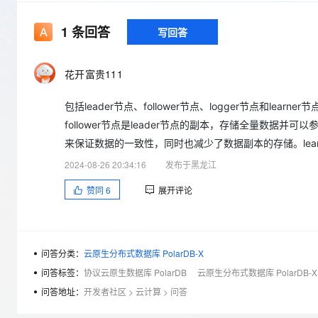
存储
天池大赛
Qwen3.7-Plus
云解析DNS
解决方案免费试用 新老
电子合同
最高领取价值200元试用
能看、能想、能动手的多模
安全
网络与CDN
1
条回答
写回答
AI 算法大赛
畅捷通
大数据开发治理平台 Data
AI 产品 免费试用
网络
安全
云开发大赛
Qwen3-VL-Plus
Tableau 订阅
1亿+ 大模型 tokens 和 
花开富贵111
可观测
入门学习赛
中间件
AI空中课堂在线直播课
云防火墙
140+云产品 免费试用
包括leader节点、follower节点、logger节点和l
上云与迁云
云原生的云上边界网络安全
产品新客免费试用，最长1
数据库
follower节点是leader节点的副本，存储全量数据并可
生态解决方案
大模型服务
企业出海
大模型ACA认证体验
来保证数据的一致性，同时也减少了数据副本的存储。lea
大数据计算
助力企业全员 AI 认知与能
行业生态解决方案
2024-08-26 20:34:16
发布于黑龙江
千问AI平台-Token Plan
政企业务
媒体服务
开发者生态解决方案
赞同
6
展开评论
企业服务与云通信
千问AI平台-模型体验
AI 开发和 AI 应用解决
在线体验全尺寸、多种模态
域名与网站
问答分类：
云原生分布式数据库 PolarDB-X
Happy 系列大模型
终端用户计算
问答标签：
协议云原生数据库 PolarDB
云原生分布式数据库 PolarDB-
Serverless
问答地址：
开发者社区
>
云计算
>
问答
开发工具