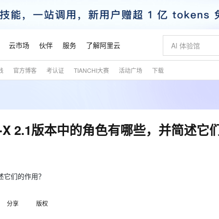
云市场
伙伴
服务
了解阿里云
践
官方博客
考认证
TIANCHI大赛
活动广场
下载
AI 特惠
数据与 API
成为产品伙伴
企业增值服务
最佳实践
价格计算器
AI 场景体
基础软件
产品伙伴合
阿里云认证
市场活动
配置报价
大模型
自助选配和估算价格
新方式
睿译宝，AI翻译排版一步到位
智启 AI 普惠权益
产品生态集成认证中心
企业支持计划
云上春晚
域名与网站
千问官方 MaaS 平台，为开发者和 Agent 而生，新用户赠送 1 亿 + tokens 额度
Qwen Aud
AI Coding
阿里云Maa
2026 阿里云
云服务器 E
为企业打
数据集
Windows
大模型认证
模型
NEW
NEW
交付可用成果
值低价云产品抢先购
上传文档即自动完成翻译和格式还原
至高享 1亿+免费 tokens，加速 Al 应用落地
提供智能易用的域名与建站服务
智能编程，一键
安全可靠、
产品生态伙伴
专家技术服务
云上奥运之旅
弹性计算合作
阿里云中企出
手机三要素
宝塔 Linux
全部认证
DB-X 2.1版本中的角色有哪些，并简述它
价格优势
有专属领域专家
GLM-5.2：长任务时代开源旗舰模型
阿里云 OPC 创新助力计划
千问大模型
即刻拥有 DeepS
AI 电商营销
对象存储 O
大模型
产品生态伙伴工作台
企业增值服务台
云栖战略参考
云存储合作计
云栖大会
身份实名认证
CentOS
训练营
推动算力普惠，释放技术红利
最高返9万
多领域专家智能体,一键组建 AI 虚拟交付团队
快速构建应用程序和网站，即刻迈出上云第一步
至高百万元 Token 补贴，加速一人公司成长
多元化、高性能、安全可靠的大模型服务
真正可用的 1M 上下文,一次完成代码全链路开发
轻松解锁专属 Dee
从图文生成到
云上的中国
数据库合作计
活动全景
短信
Docker
图片和
站式影视创作平台
Hermes Agent，打造自进化智能体
Token Plan 模型订阅计划
数字证书管理服务（原SSL证书）
5 分钟轻松部署
AI 广告创作
无影云电脑
企业成长
NEW
信息公告
看见新力量
云网络合作计
OCR 文字识别
JAVA
证享300元代金券
可视化编排打通从文字构思到成片全链路闭环
全托管，含MySQL、PostgreSQL、SQL Server、MariaDB多引擎
自主进化，持久记忆，越用越聪明
Qwen3.8-Max 首发尝鲜，限时加量 10 倍，夜间低至2折
实现全站HTTPS，呈现可信的WEB访问
图文、视频一
随时随地安
并简述它们的作用？
魔搭 Mode
Kimi-K3
HappyHors
NEW
loud
服务实践
官网公告
金融模力时刻
Salesforce O
版
发票查验
全能环境
Claude Code + GStack 打造工程团队
千问办公，限时限量积分加倍
Qoder
低代码高效构
AI 建站
短信服务
型
NEW
作计划
Kimi 最新旗舰模型，长程编程与推理利器
让文字生成流
计划
分享
版权
创新中心
魔搭 ModelSc
健康状态
理服务
让AI从“聊天伙伴”进化为能干活的“数字员工”
安装技能 GStack，拥有专属 AI 工程团队
你的AI工作搭子，覆盖日常办公高频场景
面向真实软件的智能体编程平台
0 代码专业建
客户案例
天气预报查询
操作系统
态合作计划