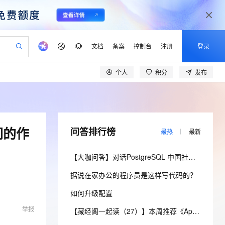
文档
备案
控制台
注册
登录
个人
积分
发布
验
作计划
器
AI 活动
专业服务
服务伙伴合作计划
开发者社区
加入我们
产品动态
服务平台百炼
阿里云 OPC 创新助力计划
一站式生成采购清单，支持单品或批量购买
io：打造专属 AI 语音助手
S产品伙伴计划（繁花）
峰会
CS
造的大模型服务与应用开发平台
一句话生成原生可编辑精美 PPT 文稿
AI 生产力先锋
Al MaaS 服务伙伴赋能合作
域名
博文
Careers
至高可申请百万元
Qwen3.8-Max 模型上线
开启高性价比 AI 编程新体验
弹性可伸缩的云计算服务
Qwen-Audio-3.0-Realtime 端到端实时语音角色扮演
输入一句话想法, 轻松生成专业的 PPT
先锋实践拓展 AI 生产力的边界
Token 补贴，五大权
计划
海大会
伙伴信用分合作计划
商标
问答
社会招聘
们的作
问答排行榜
最热
最新
益加速 OPC 成功
eek-V4-Pro
SS
一键部署幻兽帕鲁游戏服务器
飞天发布时刻
HOT
Open Search 向量检索版支
划
备案
电子书
校园招聘
pSeek-V4-Pro
视频创作，一键激活电商全链路生产力
稳定、安全、高性价比、高性能的云存储服务
一键购买专属联机服务器，轻松开启游戏
所见，即是所愿
持视频检索 Pipeline 功能
更多支持
【大咖问答】对话PostgreSQL 中国社区发起人之一，阿里云数据库高级专家 德哥
划
公司注册
镜像站
视频生成
语音识别与合成
专属 QwenPaw
漫剧工坊：一站式动画创作平台
AI 实训营
HOT
应用身份服务 (IDaaS)
据说在家办公的程序员是这样写代码的？
合作伙伴培训与认证
划
上云迁移
站生成，高效打造优质广告素材
全接入的云上超级电脑
从聊天伙伴进化为能主动干活的本地数字员工
快速生产连贯的高质量长漫剧
从基础到进阶，Agent 创客手把手教你
OpenClaw 管理能力上线
lScope
我要反馈
e-1.1-T2V
Qwen3-TTS-Flash
如何升级配置
查询合作伙伴
n Alibaba Cloud ISV 合作
代维服务
建企业门户网站
10 分钟搭建微信、支付宝小程序
MaxCompute MaxFrame 提
畅细腻的高质量视频
离线语音合成大模型，多语言方言自适应，低延迟高稳定
举报
创新加速
ope
登录合作伙伴管理后台
【藏经阁一起读（27）】本周推荐《Apache Flink案例集（2022版）》，你有哪些心得？
我要建议
站，无忧落地极速上线
以可视化方式快速构建移动和 PC 门户网站
国内短信简单易用，安全可靠，秒级触达，全球覆盖200+国家和地区。
高效部署网站，快速应用到小程序
供自动弹性内存功能