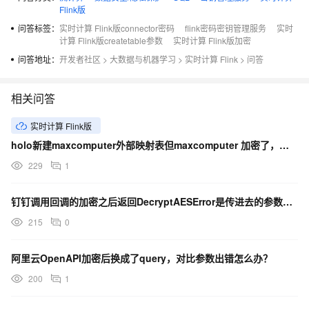
Flink版
问答标签：
实时计算 Flink版connector密码
flink密码密钥管理服务
实时
计算 Flink版createtable参数
实时计算 Flink版加密
问答地址：
开发者社区
>
大数据与机器学习
>
实时计算 Flink
>
问答
相关问答
实时计算 Flink版
holo新建maxcomputer外部映射表但maxcomputer 加密了，开启参数有何影响？
229
1
钉钉调用回调的加密之后返回DecryptAESError是传进去的参数有问题吗？
215
0
阿里云OpenAPI加密后换成了query，对比参数出错怎么办？
200
1