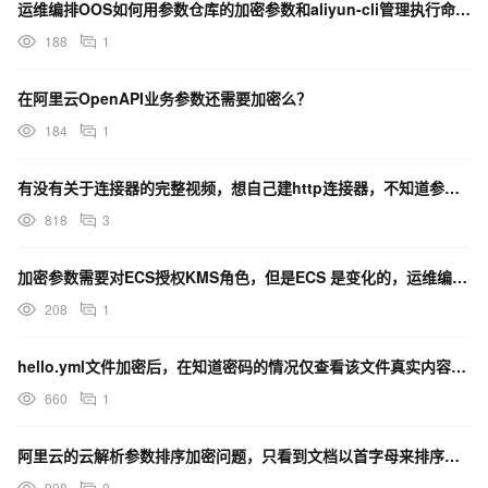
运维编排OOS如何用参数仓库的加密参数和aliyun-cli管理执行命令中的密码？
188
1
在阿里云OpenAPI业务参数还需要加密么？
184
1
有没有关于连接器的完整视频，想自己建http连接器，不知道参数怎么传，另外可以支持md5加密嘛？求解
818
3
加密参数需要对ECS授权KMS角色，但是ECS 是变化的，运维编排OOS这种要每个实例都加上角色吗？
208
1
hello.yml文件加密后，在知道密码的情况仅查看该文件真实内容，要用到哪个参数呀？
660
1
阿里云的云解析参数排序加密问题，只看到文档以首字母来排序，如果多个首字母相同的参数，这时应该怎么排序
908
0