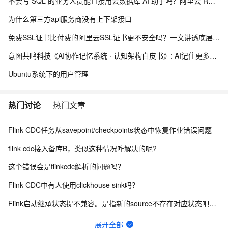
不会写 SQL 的业务人员能直接用云数据库 AI 助手吗？阿里云 RDS DAS AI 助手自然语言取数上手指南
为什么第三方api服务商没有上下架接口
免费SSL证书比付费的阿里云SSL证书更不安全吗？一文讲透底层真相+HTTPS证书选型全指南
意图共鸣科技《AI协作记忆系统 · 认知架构白皮书》: AI记住更多，是错的
Ubuntu系统下的用户管理
热门讨论
热门文章
Flink CDC任务从savepoint/checkpoints状态中恢复作业错误问题
flink cdc接入备库B，类似这种情况咋解决的呢?
这个错误会是flinkcdc解析的问题吗？
Flink CDC中有人使用clickhouse sink吗？
Flink启动继承状态提不兼容。是指新的source不存在对应状态吧？原有的source受不受影响？
Flink cdc sqlserver 希望不同步某些数据行
展开全部