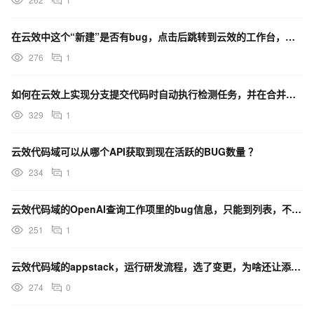
在云效中这个“新建”是否有bug，点击后跳转到云效的工作台，而不是新建？
276
1
如何在云效上实现分支提交代码时自动执行检测任务，并在合并到主线时进行评审？
329
1
云效代码域可以从哪个API获取到现在活跃的BUG数量 ？
234
1
云效代码域的OpenAI查询工作项里的bug信息，只能到列表，不能查询数量对吗？
251
1
云效代码域的appstack，运行研发流程，选了变更，为啥还让添加分支呢？
274
0