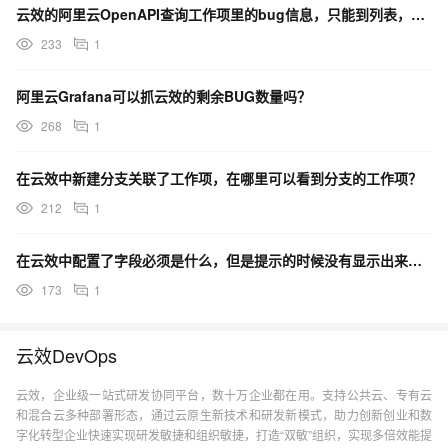
云效的阿里云OpenAPI查询工作项里的bug信息，只能到列表，不能查询数量对吗？
233
1
阿里云Grafana可以抓云效的剩余BUG数量吗？
268
1
在云效中新建分支关联了工作项，在哪里可以看到分支的工作项？
212
1
在云效中配置了字段必须是什么，但是提示的时候没有显示出来，这个是个bug吗？
173
1
云效DevOps
云效，企业级一站式研发协同平台，数十万企业都在用。支持公共云、专有云
和混合云多种部署形态，通过云原生新技术和研发新模式，助力创新创业和数
字化转型企业快速实现研发敏捷和组织敏捷，打造“双敏”组织，实现多倍效能提