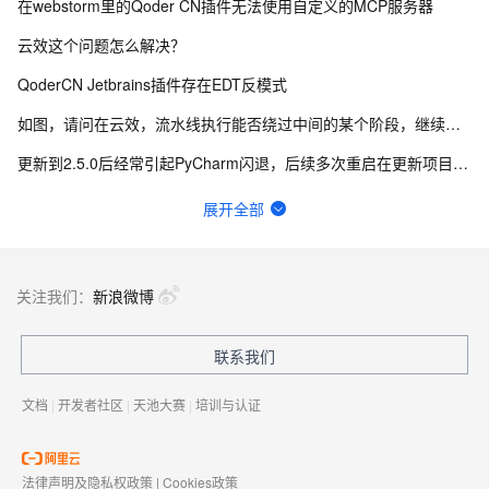
在webstorm里的Qoder CN插件无法使用自定义的MCP服务器
云效这个问题怎么解决？
QoderCN Jetbrains插件存在EDT反模式
如图，请问在云效，流水线执行能否绕过中间的某个阶段，继续向后执行？
更新到2.5.0后经常引起PyCharm闪退，后续多次重启在更新项目索引的时候闪退退
idea通义灵码cpu占用、磁盘写入极高
展开全部
云效flow 香港的构建节点拉不了npm仓库包 网络有问题，怎么解决？
宜搭自定义页面表格里面怎么显示序号，序号自动递增
关注我们：
新浪微博
通义灵码插件会覆盖 IDEA 的自动补全功能
联系我们
云效怎么申请体验下 你们新版合并请求？
文档
|
开发者社区
|
天池大赛
|
培训与认证
法律声明及隐私权政策
|
Cookies政策