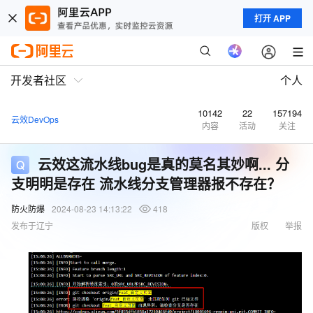
打开 APP
开发者社区
个人
10142
22
157194
云效DevOps
内容
活动
关注
云效这流水线bug是真的莫名其妙啊... 分
支明明是存在 流水线分支管理器报不存在？
防火防爆
2024-08-23 14:13:22
418
发布于辽宁
版权
举报