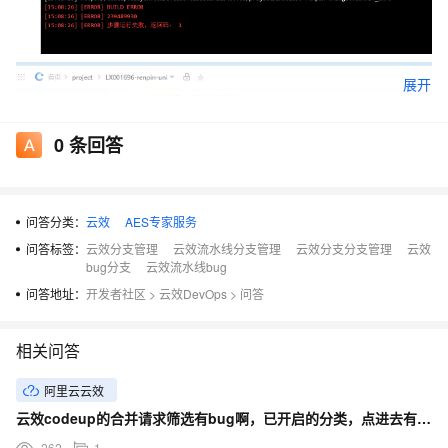
展开
0
条回答
问答分类：
云效
AES专家服务
问答标签：
云效分支管理
云效流水线分支管理
云效分支分支管理
云效
云效这流水线bug是真的莫名其妙啊... 分支明明是存在 流水线分支
bug分支
云效流水线bug
管理器报不存在
问答地址：
开发者社区
>
云效DevOps
>
问答
相关问答
阿里云云效
云效codeup的合并请求筛选有bug啊，已开启的分类，点进去有很多都是已关闭的怎么回事？
262
1